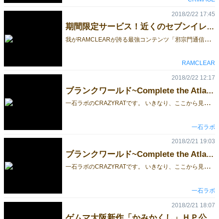
2018/2/22 17:45
期間限定サービス！近くのセブンイレブンでゲット！
我
がRAMCLEARが誇る最強コンテンツ「邪宗門通信」！ 別名、「ゲーム完成記念対談をまとめた文字数がやたら多い限定配布してるチラシ」 この邪宗門通信が今日から一週間、お近くのセブンイレブンでプリントアウトできます。 出力方法は以下 ・セブンイレブンにいく ・コピー機の「ネットプリント」をタッチ ・予約番号を入れ、出力料金を払う（一枚２０円） ・出てきます ▼「邪宗門通信」創刊号 畳地獄完成！ 予約番号19813653（両面プリントか２Pなので４０円） ▼「邪宗門通信」第弐号 ヘルトウクン完成！ 予約番号42573961（２０円） 一週間でデータが消えちゃうんでお早めに！
RAMCLEAR
2018/2/22 12:17
ブランクワールド~Complete the Atlas~ができるまで 5
一
石ラボのCRAZYRATです。 いきなり、ここから見てしまった方は、続きものとなっておりますので、ぜひ1からご覧ください。 EXCELでボードゲームのデータ作成、と聞くと、普通はルールを整理したり、コンポーネントの数を記録したり、という事をイメージすると思います。 しかし、職場ではEXCEL職人と言われている私は、とりあえず何をするにも、まずはEXCELで作成する癖があったので、コンポーネントをEXCELで作り始めたのです。 最終的には、印刷用入稿データは、イラストレーターやフォトショップで、という知識はなかったわけではありませんが、そんな高価なソフトは持っていませんでした。 とにかく、データを作ってPDFにして、それを変換するソフトを見つければいいだろう、と軽い気持ちでいたのです。 EXCELなら、使い勝手が隅々まで分かっていたし、マクロを使って、同じ形のオブジェクトを等間隔に並べたりできるし、仕事中に作業をやっていてもバレない、という利点がありました。 絵は描けなくても、地図を手作業でトレースする、といった事も、まあ慣れた作業でした。 これは、テストVer.2の開発画面です。 センスの欠片もありませんが、とりあえず、こんな形で始まったのです。
一石ラボ
2018/2/21 19:03
ブランクワールド~Complete the Atlas~ができるまで 4
一
石ラボのCRAZYRATです。 いきなり、ここから見てしまった方は、続きものとなっておりますので、ぜひ1からご覧ください。 さて、このゲームを作り始めた当初、開発コードとして、「天空を支えし者」というタイトルを付けました。 ギリシア神話で、天空を支える巨神、アトラス。 ヘラクレスの12の功業の11番目、黄金の林檎の逸話にも登場する神様であり、地図帳を表す英語のアトラスは、地理学者メルカトルが、地図帳の表紙にこのアトラスの絵を描いたため、とも言われています。 （異説では、この絵は古代アフリカの地中海沿岸にあった王国マウレタニアの伝説的な王アトラスである、との情報もあります。） この名前は、とても気に入っているのですが、謎掛けが効きすぎていて、THE ATLASを知らない方には全く何のことかわからない、タイトルからゲームのイメージが湧き難い、という事で、最終的には没になります。 しかしその名残は、ゲームボードの左上に、天球を肩に担いだ巨人のシルエットと、黄金の林檎のイラストとして、残っています。 THE ATLASをご存知の方が、このイラストに気付いて、「このゲームはTHE ATLASのオマージュなんだな」とほくそ笑んでくれたら嬉しいですね。 そんな感じで、アナログゲーム「天空を支えし者（仮）」を作り始めた私ですが、2つの致命的な欠点がありました。 1つは絵が描けないこと。しかし、イラストを外注するほど、制作費はありません。 もう1つは、印刷用データを作るためのツールを使ったことがなかったこと。最初は、自分が最も使い慣れたツールである、EXCELでデータの作成を始めたのでした。
一石ラボ
2018/2/21 18:07
ゲムマ大阪新作「かみかくし」ＨＰ公開！