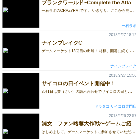
ブランクワールド~Complete the Atlas~ができるまで 10
一
石ラボのCRAZYRATです。 いきなり、ここから見てしまった方は、続きものとなっておりますので、ぜひ1からご覧ください。 さて、最後に立ちはだかったのは、原価の壁でした。 印刷代、コンポーネント代を計算して、何とか3000円までに抑えたい、そう考えていたのですが、最初の見積もりでは、ちょっと難しそうな感じでした。 しかし、いくつもの印刷屋さんに見積もりを依頼した結果、厚紙印刷のコムスさん（コンポーネント印刷）、パックス・エムさん（箱印刷）に出会うことができ、ギリギリ3000円で頒布できるところまで、何とか持っていけました。 少なくとも、価格の割に内容物が少ない、という印象はないはずです。 ただし、見込みほど売れなかったら、赤字になっちゃうんですけどね… A3版ボード四つ折りで、箱はA5サイズ、これだけのものが入っています。 ここまで出来て、かなり満足しています。 でも、ボードゲームは遊んでいただいて、面白いと感じていただいてなんぼ。 ここからが、本当の勝負です。 まだまだ、がんばります。よろしくお願いします。
一石ラボ
2018/2/27 18:12
ナインブレイク®
ゲ
ームマーケット13回目の出展！ 将棋、囲碁に続く 日本の伝統的なゲームをルーツとした 21世紀のマインドスポーツ！ 全世界で通用する、数字のコマを使った 簡単なルールのユニバーサル・スマートゲーム！ ナインブレイク® New ナインブレイク® 8×8 が、いよいよ発売！ ゲームマーケット2018大阪 から一般発売開始！ 今回も、目印は、 インテックス大阪 でお待ちしております！
ナインブレイク
2018/2/27 15:56
サイコロの日イベント開催中！
3
月1日は賽（さい）の語呂合わせでサイコロの日と言う事で サイコロ専門店ドラタコでは3月1日23:59までの間、サイコロのプレゼントイベントを実施中です！ ◆イベント内容 ご注文頂いた商品合計金額が3,156円増える毎にサイコロを2個プレゼント！ 【3,156円】以上で→2個 【6,312円】以上で→4個 【9,468円】以上で→6個 【12,624円】以上で→8個 ※上限はございません。 ご注意事項 ・商品合計金額に送料は含まれません。 ・デザインは当方のおまかせとなります。 ・メルマガ会員様は27日のメルマガに記載されたクーポンのご利用でサイコロが＋1個になります！！ ・クーポンはドラタコ本店でのみご利用いただけます。ヤフー店ではご利用頂く事が出来ません。 ◆イベント期間 2月27日10:00 ～ 3月1日23:59 まで ◆おススメ商品 エルダーダイス クトゥルフ エルダーダイス ドゥームエディション アイアンダイ アンリミテッドダイス9個セット パープル 新年度のボドゲ会を新しいサイコロで遊びませんか？ ドラタコ
ドラタコ サイコロ専門店
2018/2/26 22:57
浦女 ファン略奪大作戦〜ゲームご紹介 その１〜
は
じめまして。ゲームマーケットに参加させていただくことになりました、「浦の木坂ボードゲーム研究部」のなかぞーと申します。 初めてのゲームマーケット参加ということで、よくわからないことも沢山ありますが、どうぞ宜しくお願いいたします。 さて、今回頒布させていただくゲームは、「浦女 ファン略奪大作戦」です。 本ゲームは昨年１２月にリリースし、幾つかのイベントで頒布させていただいております。 担当アイドルのファン数を競うゲームで、少ないファン数をプレーヤー同士で取り合う、という内容です。 ゲームスペック： カード １００枚 ゲームコマ ３３個 サイコロ ２個 取扱説明書 １冊 プレー人数 ２〜４名 プレー時間 ３０〜６０分 細かなゲームルールについては、また別の機会にご紹介させていただこうと思います。引き続き、どうぞ宜しくお願いします。