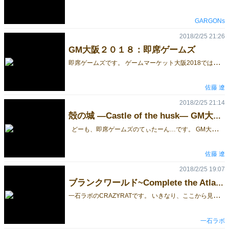
GARGONs
2018/2/25 21:26
GM大阪２０１８：即席ゲームズ
即
席ゲームズです。 ゲームマーケット大阪2018では、 NOW GAME! を2000円で販売します。 NOW GAME! の詳細はこちら ←ルールも公開してます。 気になった方は、試遊もできますので、ぜひお越しください。 また、新作、殻の城 ―Castle of the husk― の試遊も行います。（こちらは試遊のみ） それでは、よろしくお願いします。
佐藤 遼
2018/2/25 21:14
殻の城 ―Castle of the husk― GM大阪2018
どーも、即席ゲームズのてぃたーん…です。 GM大阪2018で試遊のみとして持っていく、 新作、 殻の城 ―Castle of the husk― を紹介します。 王都を中心として４つの街と隣国に囲まれるヒトの王国。 日々は常に他の国、他の種族の脅威と共にあった。 人々はその知能を生かし協力して、王国に迫る脅威に対抗してきたわけだ。 近年……いや、数十年前から、徐々にその脅威は激しさを増してきているようだった。 まるで何かに引き寄せられるように。 少し前から噂が流れていた…。 ''この世界は再び始まる''…らしいと。 プレイ人数：2-5 人 プレイ時間：45-60 分 対象年齢：10+ RPGテーマのタワーディフェンス協力ゲームです。 プレイヤーは役職をもち部隊を指揮して、王都へ迫り来る敵と戦います。 目的は王都が陥落してしまう前に、敵の中でも特に強い敵、BOSSを一定数倒すこと！ 運の要素が絡む部分に拘って作ったので、そこを楽しんで頂けたらと思います。 詳細は、ルールの公開をお待ち下さい。三月中旬に公開予定です。 当日は試遊を行いますので、時間がありましたら是非お越し下さい。 それでは、よろしくお願いします。
佐藤 遼
2018/2/25 19:07
ブランクワールド~Complete the Atlas~ができるまで 8
一
石ラボのCRAZYRATです。 いきなり、ここから見てしまった方は、続きものとなっておりますので、ぜひ1からご覧ください。 さて、ゲームのベースができてからは、次の３点が制作の課題でした。 ①運要素が非常に強いため、どこに戦略要素を入れるか。 ②運の悪さによって遅れてしまったプレイヤーをどうやって救済するか。 ③目標となったTHE ATLASの雰囲気を、どれだけ表現できるか。 探索して発見する、というワクワク感を出すためには、どうしても運要素が強くなります。 しかし、ボードゲームとしては、運だけでなく、戦略的な要素も入れたい、という想いもありました。 手札でいろいろな効果を使えるようにしたり、発見の判定するダイス（当初はダイスを使っていました）を選択できたり、といった試行錯誤を繰り返しました。 結果的には、運要素が強めのまま、完成となっています。 発見のワクワク感は、戦略的にできてしまうと、やはり薄れてしまうので、そこを最重視した感じです。 遅れているプレイヤーの救済策も、いろいろと試行錯誤してきましたが、最終的には「最も遅れているプレイヤーが次のスタートプレイヤーとなる」というルールだけになりました。 早い者勝ちの要素が比較的多いため、それだけでも逆転できる可能性は十分に出てくる、という判断からです。 そして、THE ATLASへのオマージュとして、どれだけあの独特の雰囲気を醸し出せるか、これはとても苦労しました。 デザイン的なセンスに恵まれていない私にとって、「何となく違う」という事は感じられても、「どうすれば近づけられるのか」という事を思いつくのは、至難の業でした。 特産品、民族、動物、遺跡、地形、事故、噂、宗教、疫病、貿易、宝物、提督、船舶、現実と似て非なる地図、等々、THE ATLASには魅力的な要素が多すぎます。 これも様々な試行錯誤が繰り返されました。 たくさんのアイデアを、取り入れては捨てて、の繰り返しでした。 最終的に、100点満点、とはいかなかったですが、自分的には80点ぐらいの出来にはなったと思っています。 しかし、そこに至ることが出来たのは、もちろん私一人の力ではなく、多くの方々との出会いに支えられてきました。
一石ラボ