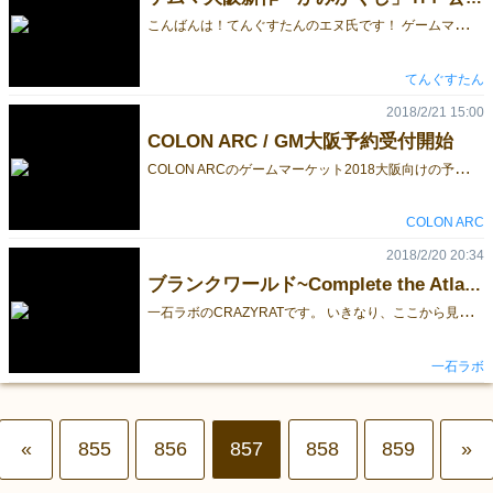
こ
んばんは！てんぐすたんのエヌ氏です！ ゲームマーケット2018大阪で頒布予定の新作「かみかくし」の紹介ＨＰが完成しました！ キャラクターやゲーム概要が載っていますので、ぜひご覧ください！ かみかくし紹介ＨＰ また、今後の予定としてゲームマーケット公式のブログを通じて、カードの詳しい紹介やゲームの情報などを定期的に更新する予定です！ 次の更新は来週の予定です！お楽しみに！
てんぐすたん
2018/2/21 15:00
COLON ARC / GM大阪予約受付開始
C
OLON ARCのゲームマーケット2018大阪向けの予約を開始しました。 ※Google Formへ移動します。 新作予約特典があります。当日はありませんので、気になっている方は予約だけでもお願いします。 締め切りは3/26(月)までとなります。予約限定で通販にも対応します。詳しくは予約サイトへ！ 新作シリーズ3冊セット（予約のみ） シュピールシュテルン2018、2017、ワーカープレイスメントブック2016 1,200円 予約受付タイトル一覧 【大阪新作】シュピールシュテルン2018 500円 【秋新作】ヒト＋イロ ～この色なに色～ 1,800円 【秋新作】 大どろぼうは街影に 1,800円 【春新作】ヌビア 3,200円 ボン・ヴォヤージュ 1,800円 トゥーアンリミテッド 2,200円 大どろぼうとズルい騎士 2,200円 リスボン、世界への扉 3,000円←3,700円（限定数値引き！） バルーンチャレンジ 2,200円 シュピールシュテルン2017 500円 ワーカープレイスメントブック2016 500円 では当日、一体型ブースにてお待ちしております! (一体型なのでお試しで遊べますよー）
COLON ARC
2018/2/20 20:34
ブランクワールド~Complete the Atlas~ができるまで 3
一
石ラボのCRAZYRATです。 いきなり、ここから見てしまった方は、続きものとなっておりますので、ぜひ1からご覧ください。 私がこれまで作った事があったのは、ほとんどデジタルゲーム、つまりコンピュータプログラミングばかりでした。 そのため、頭の中で考える処理が、無意識にコンピュータの処理をベースにしてしまい、アナログでやるには複雑で冗長なものばかりになっていました。 多くの方に遊んでいただくためには、処理はできるだけ簡単で、運要素と戦略要素のバランスが良くて、表現したい世界を感じられるものにしたい、そんなことを考えながら、何度か修正を重ねましたが、なかなか適度な時間で遊べるものになりませんでした。 ベースとなったコーエーの三國志シリーズをご存知の方はおわかりになると思いますが、膨大な数の武将、内政、外交、戦争といった多くの行動がこのゲームの魅力でもあります。 それをアナログゲームで再現するには、限度がありました。 このゲームの制作を諦めたわけではないのですが、とりあえず凍結、という事にして、別のモチーフを探しました。 レジオナルパワーII、ポピュラス、レミングス、太閤立志伝、シムアース、Wizardry、バランス・オブ・ザ・プラネット、スーパースターフォース、女神転生、蒼き狼と白き女鹿、シムシティ、ラストハルマゲドン、ブリーダーといったものが、検討の俎上に載りました。 そして、アートディンク社のTHE ATLASというゲームにたどり着いたのです。
一石ラボ
«
855
856
857
858
859
»