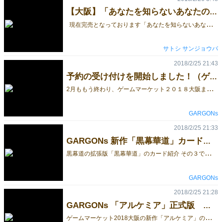
【大阪】「あなたを知らないあなたの隣人」の予約受付を開始
現在完売となっております「あなたを知らないあなたの隣人」を、少しの変更を加えた改訂版として2018大阪で再販します。本日より予約受付を開始しますので、よろしくお願い致します。 ゲームマーケット価格 2,000円 ここからはゲームの詳細です！ これらのカードの●の項目を、 「悪い事だ」と思う順に並べるとすると、皆さんはどんな順番になりますか？ もしくは、 ▲の項目を「嫌いだ」、■の項目を「やりたくない／やめたい」、★の項目を「困る」と思う順に並べるとするとどんな順番でしょうか？ このゲームは誰か一人が決めた順番を、みんなが予想して当てるパーティゲームです。 「あの人はタバコ吸わないから歩きタバコとか許せなさそう」 「お酒飲まないって言ってたし飲み会は嫌いに違いない」 「合コンとかやるタイプじゃなさそうだから、やりたくないんじゃない？」 「いや野菜大事だし、困るよ絶対」 という風に「この人ならどう思うか」を考えながら、順番を予想します。 当てた順番１つにつき１点ですが、勝ち負けよりも、 順番が当たった時の「そうだよね！」や 外れた時の「え～！？そうなの！？」というのを楽しむゲームです。 いつも遊んでいる人達をあなたはどれだけ知っていますか？ プレイ動画はこちら https://www.youtube.com/watch?v=yBOZHSWg1m4 ２人プレイの動画はこちら https://www.youtube.com/watch?v=ZNSTvR5CS2s ゲームマーケット価格 2,000円 内容物（左がカード裏面） ＊選択肢カード、アイコンカード（大）、お題カードは63×89ｍｍサイズ ＊アイコンカード（小）、ポイントカードは86×52ｍｍサイズ ゲーム内容紹介 メインゲームは『順番を決める人＝あなた』の決めた順番を、『他のプレイヤー（予想する人）＝隣人』が当てるシンプルなものです。 5枚のカードの順番を『あなた』がみんなに見えないように決めて、『隣人』はそれを予想します。予想には5色のアイコンカードを使います。 『あなた』は対応するアイコンカードを左から一番そうだと思う順に、伏せて自分の前に並べます。『隣人』は『あなた』の順番を予想して、同じようにアイコンカードを伏せて自分の前に並べます。 全員が並べ終えたらカードをオープンにして、どれだけ当たっていたかを確認します。 オープンの方法は自由ですが答え合わせは非常に楽しい瞬間ですので、『隣人』のカードを先にオープンして、「なぜそう予想したのか」を話してから答えをオープンにするなどがオススメです。ぜひ楽しい答え合わせを考えてみて下さい。 『あなた』の順番をみんなで予想する協力ゲームとしても遊べます。協力ゲームでは『あなた』は『隣人』たちの相談をニヤニヤして聞くことになるでしょう。 順番を当てるのではなく、どのお題に沿って並べたものかを当てるルールもあります。 これは、『あなた』が並べた選択肢カードが、どのお題に沿って並べられたものかを『隣人』が予想するものです。 このお題カードではないと思うものを『隣人』は宣言していき、当たっていなければセーフでそのお題カードを裏向きにします。当たってしまえばアウトになり、その時点でオープンになっているお題カードの枚数だけマイナス点をその『隣人』は受け取ります。 これを何度か繰り返し、一番『あなた』を知らない『隣人』が誰かを決めて下さい。協力形式では、『隣人』たちが相談してお題カードを予想していきます。 みんなが「どのカードを１番そうだと思うだろう」と予想するルールもあります。これはプレイヤー同士がお互いをあまり知らない時にも遊べるルールです。 各プレイヤーは選択肢カード５枚を手札として持ち、お題カードを１枚オープンします。 そのお題カードを見て、手札の中から「みんなが一番そうだ」と思いそうなカードを１枚選び、伏せて中央に置きます。全員がカードを出したら、それらのカードをシャッフルしてオープンしていきます。 プレイヤー全員は自分が出したカード以外で、どのカードが「一番そうだ」と思うかを考えます。この時、他のプレイヤーがどう思うかも考慮して下さい。 「せーの」で全員同時に自分が出したカード以外のカードを指さします。 一番多くのプレイヤーが選んだ（指をさした）カードが何かを確認します。そのカードを選んだプレイヤーは１点を獲得し、そのカードを手札から出したプレイヤーは２点を獲得します。 これを好きな回数プレイし、一番得点の高い人が勝者となります。 ゲームマーケット価格 2,000円
サトシ サンジョウバ
2018/2/25 21:43
予約の受け付けを開始しました！（ゲームマーケット2018大阪）
2
月ももう終わり、ゲームマーケット２０１８大阪までもう約１か月ですね！ ということで、予約の受け付けを開始しました！ 予約ご希望のかたはこちらより入力をお願いいたします。 今回の新作は「アルケミア」と「黒幕華道」の2点となります。 【アルケミア】 「アルケミア」はダイスがワーカーであり、ダイス目により効果の強弱が変化する「ダイスワーカープレイスメント」というジャンルに仕上がっております。 低い出目、高い出目それぞれに特徴があるため、低い出目が必ずしも弱いわけではありません。 値段は4000円と少々高めではありますが、それだけ面白いものに仕上がっていると自負しております。 【黒幕華道】 「黒幕華道」は昨年に頒布された「黒幕道」の拡張版となります。 「黒幕道」がなければ遊べませんのでご注意ください。 「黒幕道」を遊ばれた方、デッキがいい感じになってさあこれから！というところで、他の人に上がられたことはありませんか？ 「黒幕華道」を加えていただくことでボリュームが約１．５倍となるため、後半追い上げのプレイスタイルも十分可能となり、作り上げたデッキを存分に楽しんでいただけます。 GARGONsの新作にどうぞご期待くださいませ。
GARGONs
2018/2/25 21:33
GARGONs 新作「黒幕華道」カード紹介 その３
黒
幕道の拡張版「黒幕華道」のカード紹介 その３です。 ※「黒幕華道」は旧作「黒幕道」の拡張版となります。プレイするには「黒幕道」が必要です。 黒幕道のゲーム内容についてはこちらの動画やこちらのブログ記事をご覧ください 【琵琶(びわ)】 平家物語の琵琶法師で有名な楽器「琵琶」です。 もとは宗教色の濃いものでしたが、やがて芸能者のものとなっていきます。 「琵琶」の能力としましては、町人属性の人物が使用することで"+2両"と"調達+1"を発揮します。 【如来像(にょらいぞう)】 「如来像」は仏像の1種で、如来を象った物です。 如来とは、真理（如）の世界から来た人という意味だそうです。 能力としては、文化属性を持つ人物を併せて使用すると、"調達+2"と"+4両"を得ることができます。 【弓(ゆみ)】 武器の印象も強い「弓」ですが、黒幕道では武器属性を持っていません。 カード効果は「弓」で狙撃することにより、市にある人物を4人までゲームから除去します。 黒幕華道で、強力な効果を持つ人物が増えたため、あらかじめ邪魔な人物を狙い撃ちにするのも良いでしょう。 カードは全部で16種類（64枚）あります。どうぞよろしくお願いいたします。
GARGONs
2018/2/25 21:28
GARGONs 「アルケミア」正式版 カード紹介 その３
ゲ
ームマーケット2018大阪の新作「アルケミア」のカード紹介 その３です。 アルケミアのゲーム内容についてはこちら(ゲームマーケット公式サイト)で紹介しております。 ゲームマーケット2018大阪に向けて予約の受け付けも開始しました！ ご希望の方はこちらから入力をお願いいたします。 【カードNo.8 パトリムの水瓶】 ラウンド開始時に水エレメントを1得ることが出来るカードです。 以前紹介しました"パトリムの錫杖"があると、 ラウンド開始時に水を2個得られる強いコンボになります。 その分点数はマイナスですが、それでも十分強いカードだと言えます。 【カードNo.16 マンドラゴラの球根】 このカードは効果の代わりに枠が描かれています。 この枠はマナを置くことができる枠です。 マナは所持している数がそのまま得点になる為、 所持枠の増えるこのカードは得点に繋がりやすいカードです。 【カードNo.23 荒天のダイス】 このカードは、順番決定後にダイスを一つ振り直す効果があります。 小さい出目で早い順番を確保して大きな出目でアクションを行うことができる、かも知れません。 全てはヴィトの加護次第…。 カードは全部で35種類（70枚）あります。どうぞよろしくお願いいたします。