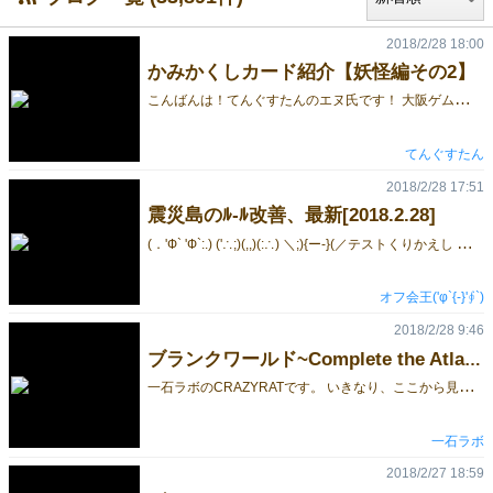
2018/2/28 18:00
かみかくしカード紹介【妖怪編その2】
こ
んばんは！てんぐすたんのエヌ氏です！ 大阪ゲムマの新作『かみかくし』のカード紹介の時間がやってまいりました！ 今回は前回紹介できなかった妖怪カード６枚をご紹介します！ 前回の紹介はここから見ることができますので、こちらもあわせてご覧ください！ まずは化かすのが得意な狐の妖怪「化け狐」の紹介です！ このカードは、余りの伏せてあった妖怪カードを１枚引き、そのカードの効果を発動できるというものです！ 引くまで効果は分からないので、行動値の大きな妖怪を引ければ不意打ちや逆転の可能背もありますが、逆のパターンもありえます。 相手を化かすか、はたまた貴方が化かされるか。運試しが好きな貴方にオススメの１枚です。 次は難破船を沈めるという海上の怨霊「船幽霊」の紹介です！ このカードは点数札である村人カードを２枚引くというシンプルな効果ではありますが、 行動値の関係で行動不能にする妖怪の影響を受けにくいという利点もあります。 幽霊の如く、混乱に乗じてちゃっかり相手にリードをつけちゃいましょう！ 次は山に棲み、空を飛び、風を起こす大妖怪「天狗」の紹介です！ 人が行方不明になることが別名『天狗隠し』と呼ばれていた程、人攫いの話が多い妖怪ですが、その性質はこのゲームでも健在です。 村人カードを２枚奪える効果は文面以上に強く、一気に１位との差を縮めることができます！ 相手の隙を見つけて、村人を『天狗隠し』してしまいましょう！ 次は能の演目になる程の蜘蛛の大妖怪「土蜘蛛」の紹介です！ このカードは、行動値が２桁の妖怪を行動不能にしつつ２枚村人を奪う事ができます！ 後述する２桁の妖怪「鬼」「だいだらぼっち」は１枚で試合を左右するほどの効果を持っていますが、それに対抗できる最強の１枚です。 また２桁の妖怪が複数出ていた場合は出したプレイヤー全員から奪えるので、出たカードによっては大逆転も夢ではありません！ 逆転を狙う相手を篭絡し、自分の勝利を引き寄せましょう！ 次は妖怪の代名詞的な存在である「鬼」の紹介です！ このカードは「船幽霊」と「天狗」の効果を１枚で使えるという豪快な効果を持ってます！ 相手へのけん制から一発逆転まで何でも出来る、まさに『鬼札』の名ににふさわしいカードになってます。 ただし行動値が大きい故に、土蜘蛛や雪女の妨害効果も受けやすいのが難点です。 相手の行動を読んだ上でこのカードを使用し、勝利を掴みましょう！ 最後に巨人の妖怪「だいだらぼっち」をご紹介します！ このカードは、村人カードを何と６枚も引くことが出来ちゃう規格外なカードです！ １度通ればゲームが決まってしまう程の力を持っていますが、鬼と同じく大きな行動値のせいで雪女や土蜘蛛の対象になりやすいデメリットもあります。 また村人カードは後半になると数が減る可能性が高いため、出すタイミングが非常に難しいカードです。 効果や見た目とは裏腹に繊細なプレイが求められる１枚、貴方は使いこなすことが出来るでしょうか？ 今回の紹介はここまで！次回の更新は今週日曜日の予定です！ 次の更新では村人カードについて紹介します！お楽しみに！ また詳しいルールや妖怪の大きいイラストは紹介HPから見ることが出来ますので 興味のある方はぜひご覧ください↓ かみかくしHP
てんぐすたん
2018/2/28 17:51
震災島のﾙ-ﾙ改善、最新[2018.2.28]
(
．'Ф` 'Ф`:.) ('∴;)(,,)(:∴) ＼;){ー-}(／テストくりかえし アドバイス参考しながらよりルール改善 おもな変更点 初期セットの時 立方体積みで島を形成 ↓ 自分の駒を1人1個ずつ置く ↓ 中立駒を1人1個ずつ置く ↓ 最下段の立方体を1人1個ずつ除去 ↓ その次の人からスタート もしそれが最初に 自分の駒置いた人ならば有利すぎるので その次の人からスタート 立方体移動フェイズでの 落石攻撃は基本は無しに [バリアントルールにした] 火事場の馬鹿力チップで割込む時、 今までは 割込んだ人が、手番終えたら 割込まれた人に戻り時計回り進行し、 そして割込んだ者の本来の手番来た時は 飛ばされるよーにしてたが[順番入れ替わっただけで手番増えた訳では無い] これだと割込み複数あるとややこしので 割込み手番終えたら また割込まれた人からの時計回りにして、素直にまた番が来ることにした [実質,割込むと手番が増える事に] 詳しくはここを見たってね！ http://gamemarket.jp/game/%e9%9c%87%e7%81%bd%e5%b3%b6%e3%80%80%ef%be%99-%ef%be%99%e5%a4%a7%e5%85%a8%e3%80%802-28%e6%9b%b4%e6%96%b0/
オフ会王('φ`{-}'∮`)
2018/2/28 9:46
ブランクワールド~Complete the Atlas~ができるまで 【あとがき】
一
石ラボのCRAZYRATです。 いきなり、ここから見てしまった方は、続きものとなっておりますので、ぜひ1からご覧ください。 これまで、１０回に渡って駄文を綴ってまいりましたが、苦労したことを聞いてほしかった、というわけではありません。 私のように、絵も描けない、目新しいメカニクスを考えられるわけでもない、デザインセンスがあるわけでもない、一緒に頑張ってくれる仲間がいるわけでもない人間でも、ここまで出来たんだから、ボードゲームを作りたい、という気持ちを持っている方には、ぜひともがんばって、一歩踏み出してもらいたい、という事が伝えたかったんです。 とにかく、粗削りでもいいから試作版を作ってみる、遊んでもらってみる、それだけでも、とっても楽しいです。 そして、面白かった、と言って貰えたときの喜びはひとしおです。 さらに、完成した時の感動は、作った者にしか味わえません。 きっと、完売した時は、もっと嬉しいのだと思います。 ぜひ、未知の海に、船を漕ぎ出してください！ 一緒に、同人ボードゲーム界の地図を、埋めていきましょう！
一石ラボ
2018/2/27 18:59