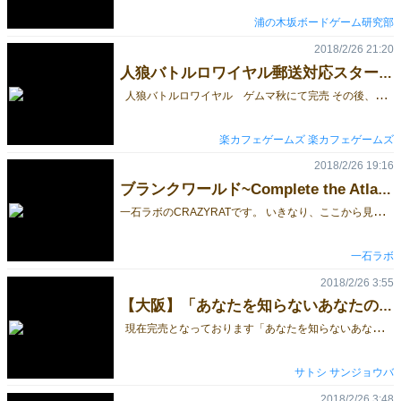
浦の木坂ボードゲーム研究部
2018/2/26 21:20
人狼バトルロワイヤル郵送対応スタート♪今後委託販売も行う予定です☆彡
人狼バトルロワイヤル ゲムマ秋にて完売 その後、制作を頑張っておりました。 お待ちの皆様、長らくお待たせいたしました。 本当に遅くなってすみません。 委託販売は、申請手続き＆審査等あり少し時間がかかりますので、 先に個別に郵送対応させていただきます。 詳しくは、こちらをご参考ください。 https://docs.google.com/forms/d/e/1FAIpQLSf5L0pJuY_sfIdFATF2F7M4v6ythbG1tgwcWKaR_UkxMEjw1A/viewform 人狼ゲームのその後のお話です。 人狼をしとめる事が出来なかった為、村は崩壊しました。 そこから、10年後、人狼にリベンジに燃えてバトルが勃発します。 人狼率いるチーム、リベンジに燃えるチーム、その戦いに巻き込まれた村人チーム 3チームにより、すごろくをしながら、バトルをするダイスゲー 人狼ゲーム×すごろく×バトル のゲームです。 サイコロ振って、止まった駒のアクションをしながら、仲間を探します。 さらには、攻撃範囲にいる人を指名してバトルもできます。 自分の味方を探しながら、敵を見つけて、敵を全滅させて生き残りましょう♪ 全員役職あり、すごく楽しい♪ しかしこの役職、皆にばらす必要があるんです。 自分の役職を公開した時に、役職ごとに割り当てられている能力が活用でき、ゲームを支配できます。 どのタイミングで自分の役職をみんなに公開するのか、このタイミングがすごく重要です。 人狼ゲームのアナザー世界をご提供いたします♪ ☆楽カフェゲームズからのお知らせ☆ 大阪ゲムマ春には、参加しない事になりました。 次回は、東京ゲムマ5月5日（土）に参加決定いたしております。 新作ゲーム間に合うか・・・・心配ですが、 頑張って作っています。 どうぞ、よろしくお願いいたします。
楽カフェゲームズ 楽カフェゲームズ
2018/2/26 19:16
ブランクワールド~Complete the Atlas~ができるまで 9
一
石ラボのCRAZYRATです。 いきなり、ここから見てしまった方は、続きものとなっておりますので、ぜひ1からご覧ください。 主に、このゲームのテストプレイをするために、OMO試遊会（当初はOMOテストプレイ会）を立ち上げ、多くの方に遊んでいただく中で、色々なことを試すことが出来ました。 しかし、最も大きかったのは、池袋のボードゲームカフェ、サイコロブクロさんで行われていた、ボードゲームの作り方、みたいなイベント（すみません、正式な名称がわかりません）でのEJIN研究所の江神号さんとの出会いでした。 江神さんと言えば、あのハコオンナの作者であり、国内では数少ないプロのボードゲームクリエイターの一人です。 この出会いがなかったら、このゲームは完成していなかったかもしれない、と思えるほどです。 その後も、ハッピーゲームズのRYOさんや、堀場工房の堀場わたるさんなど、先人たちのご助言等により、このゲームはブラッシュアップされていきました。 テストプレイでも、終わった後に「面白かった」といった感想をいただけることが多くなってきて、ようやく、完成を迎えることが出来たのです。
一石ラボ
2018/2/26 3:55
【大阪】「あなたを知らないあなたの隣人」の改訂版の説明書
現在完売となっております「あなたを知らないあなたの隣人」を、少しの変更を加えた改訂版として2018大阪で再販します。見やすく改訂した（はずの）説明書を公開しますので、よろしくお願いします。ルール自体は変わっていません。 ゲームマーケット価格 2,000円 ルール全文はこちら ゲームマーケット価格 2,000円
サトシ サンジョウバ
2018/2/26 3:48