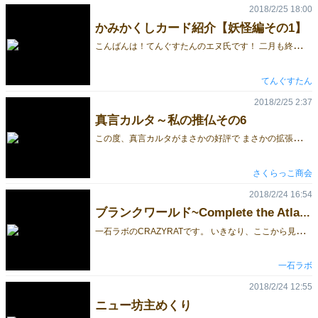
2018/2/25 18:00
かみかくしカード紹介【妖怪編その1】
こ
んばんは！てんぐすたんのエヌ氏です！ 二月も終盤に入り、大阪ゲムマの開催まであと一ヶ月ちょっととなりましたね！ …という訳で、大阪ゲムマ開催に向けて新作ゲーム『かみかくし』の全カードを全三回に分けて紹介しちゃいます！ 記念すべき第一回は５匹の妖怪をご紹介！ まずは見ると幸せが訪れる妖怪「座敷童」の紹介です。 このカードは奪われるカードの枚数を減らしてくれるの防御系カードです！ 行動値も最低の１なので、決まれば確実に使うことが出来ます！ 妖怪達の魔の手からここぞという時にあなたを守ってくれるでしょう！ 次は猫が化けた妖怪である「猫又」の紹介です。 このカードは村人カードを１枚引く、というシンプルな効果ですが 行動値が座敷童の次に低いので、点数札である村人カードをほぼ確実に手に入れることが出来ます！ 速攻やどうしても１点分が欲しい…！という時は、猫又に頼ってみてはいかかでしょうか？ 次は河に棲む有名妖怪「河童」の紹介です。 このカードは次に行動する妖怪を行動できなくする効果を持っています！ 五回戦しかないこのゲームで相手の行動権を奪えるのは非常に強力です！ 特に河童の行動値と近い妖怪はトリッキーな効果を持った娘が多いので、その抑止力として大活躍するでしょう！ 次は愛深き骸骨の妖怪「骨女」の紹介です。 このカードは、他のプレイヤーから村人カードを１枚奪えるのに加えて 手札の妖怪カードを１枚移動させることが出来る、トリッキーな効果を持っています！ 妖怪カードが残り１枚という時に出せば相手は混乱間違いなし！ １番の相手との差を縮めながら場を搔き乱して勝利に近づきましょう！ 最後に紹介するのは雪を操る妖怪である「雪女」 このカードは場の最大値の妖怪を行動不能にするのに加えて、村人カードを１枚奪うことが出来ます！ 大きな行動値を持つ妖怪は皆ゲームを左右するほどの強大な効果を持っています。 雪女はそんな妖怪達を１人で何とかしてくれる娘です！ 相手の主力妖怪が出てくるタイミングを読み、雪女を最大限活躍させてあげましょう！ 今回の紹介はここまで！次回の更新は今週水曜日の予定です！ 次の更新では残りの６匹の妖怪を紹介します！お楽しみに！ また詳しいルールや妖怪の大きいイラストは紹介HPから見ることが出来ますので 興味のある方はぜひご覧ください↓ かみかくしHP
てんぐすたん
2018/2/25 2:37
真言カルタ～私の推仏その6
こ
の度、真言カルタがまさかの好評で まさかの拡張で まさかのブログ続編の運びになりました。 ということで、今回の推仏は拡張から十二天を弄っていきましょう そもそも「十二天」って何って話ですが 仏像界は大きく「如来」「菩薩」「明王」「天部」のグループにわけられますが その中にもユニットがあります。 十三佛 四天王 釈迦三尊 五大明王 etc etc ハロプロで言うところ「モーニング娘。」とか「ミニモニ。」のようなユニットでしょうか 真言カルタではなるべく このユニットにもれないよう仏尊を選択しています。 阿閦如来さまはマイナーでしたが、十三仏のメンバーということで採用しました。 「十二天」だけはハロプロで言うところの「ワンギャル」みたいな マイナーなユニットだろうと決めつけ見て見ぬふりをしました。 しかしそこは9000万人の信者がいる仏教 取材という名の観光で参拝したお寺には十二天の仏画が沢山あり 「推仏が十二天」という方も沢山いました(twitter調べ) これは無視できないユニットだと言うことで今回拡張として追加させていただきました。 ただ私達一般人にはなじみのないユニットで いい機会でもあるので気になる仏尊を紹介します 火天 火天さまです。wikipediaによると 火を神格化したもので、インドにおけるアグニが仏教に取り入れられたものとされる。 とあります。アグニってファイアパンチのアグニですね。 「火」だけあってとても強そうな紹介ですが、真言カルタではこんな感じです …ずいぶんおじいちゃんですね。 ちなみに風天さまも見てみましょう …こちらもジジイです。しかも顔色が悪いです。 如意輪観音さまみたいなイケメンが良かったのでしょうが うーん、こんなんで売れるんかな… 水天 つづいて水天さまです。 名前から女の仏様っぽいですがどうせババアでしょう。wikipediaに画像を見てみましょう… …おお、ババアじゃない！かわいいじゃないですか これならインスタ映えするよ。また売れちゃうよ 東寺に所蔵されているみたいだから今度見に行きますよ よーし張り切って印刷しちゃうよ。 …あれ、 …ババアどころかバケモンになっちゃったぞ 私がイラストをお借りしている書籍では水天、いや十二天に恨みでもあるのでしょうか？ 東寺基準でいってほしかったな これ、本気で売れるか心配になってきたぞ… 閻魔天 気を取り直して3尊目は閻魔天です。 エンマ大王の元ネタでしょうね。 お…また物騒なものが描かれてますね… 誰の首でしょうか…はっ…まさか… まさか仏教界でなぜか扱いの悪い大自在天さまの首じゃないだろうな 「閻魔天 首 大自在天」…検索… …該当なし……… チクショウーーーー！ そこはヒットしろよ！ ということで、ジジ・ババ・バケモンしか収録していない真言カルタの拡張ですが よろしくお願いします。 PS. 私はワンギャルでは竹下玲奈さんが好きです。
さくらっこ商会
2018/2/24 16:54
ブランクワールド~Complete the Atlas~ができるまで 7
一
石ラボのCRAZYRATです。 いきなり、ここから見てしまった方は、続きものとなっておりますので、ぜひ1からご覧ください。 このゲームを作っていくにあたり、色々なことを調べました。 まず、大航海時代に関係する人物たち、マルコ・ポーロ、エンリケ航海王子、フェルナン・ゴメス、バルトロメウ・ディアス、ヴァスコ・ダ・ガマ、コロンブス、マゼラン、コルテス、ピサロ、クック船長、等々… そして、世界の地理、遺跡、特徴的な動物、特産品。 歴史的なイベントが発生すること、そして現実に存在するものが近いエリアに出てくることで、現実と似て非なる世界にリアリティを与えたい、と考えたのです。 他にも、いろいろな要素を取り入れました。 ガリバー旅行記に出てくる天空の島や、アニメ作品に出てくる幻の大陸と白い鯨、アラビアンナイトに出てくる巨鳥など、最終的には採用されなかったものもたくさんありますが、そういった小ネタに気付いて、ほくそ笑んでくれる人がいたらいいな、という想いで作りました。 正直、学生時代は、社会科が苦手でしたので、絶対に覚えられなかった地理や歴史ですが、ゲームによって、驚くほど頭に入ります。 この作業は、時間がかかりましたが、楽しい時間でした。
一石ラボ
2018/2/24 12:55
ニュー坊主めくり