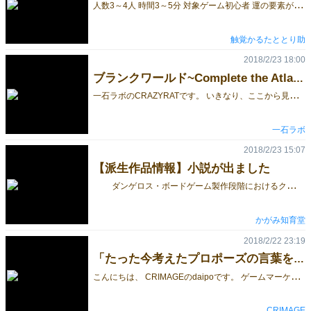
人
数3～4人 時間3～5分 対象ゲーム初心者 運の要素が多いゲームです 2018年5月6日 触覚かるたさんで販売します
触覚かるたととり助
2018/2/23 18:00
ブランクワールド~Complete the Atlas~ができるまで 6
一
石ラボのCRAZYRATです。 いきなり、ここから見てしまった方は、続きものとなっておりますので、ぜひ1からご覧ください。 さて、テストVer.2までEXCELで作成していた私でしたが、コンポーネントの作成をしていくうちに、レイヤーという概念のないEXCELの限界を感じてきたのでした。 しかし、イラストレーターを買うのはさすがに無理、そこでいろいろと探した結果、現在も制作に使っているフリーソフト、Inkscapeにたどり着きました。 このソフトも、最後にいろいろと想定外の事が発生するのですが、とりあえずドロー系ソフトでコンポーネントを作成するに至りました。 私は、前述のとおり絵が描けないのですが、ベジェ曲線の組み合わせで、何となくそれなりの形を作る事はそこそこできたので、このソフトに出会うことで、コンポーネントが少しずつ、マシな物になっていきました。 そんなわけで、ブランクワールドのコンポーネントに使われている絵は、パッケージを除けば、全てマウスだけで描きました。 直線、円弧、ベジェ曲線などを組み合わせて描いています。 （パッケージだけは、有償の素材を使っています。） そして、友人にテストプレイをしてもらって、「まあ、遊べなくはない」というところまでは、何とかこぎつけました。
一石ラボ
2018/2/23 15:07
【派生作品情報】小説が出ました
ダンゲロス・ボードゲーム製作段階におけるクラウドファンディングのリターン品として執筆された小説『戦慄怪奇学園ダンゲロス～呪われたボードゲーム～』がAmazonのKindleで発売されました。電子書籍限定です。 希望崎学園にて発生した猟奇連続殺人事件は、解明の糸口も掴めぬまま連続失踪事件へと変異した――。 そして、学内でまことしやかに囁かれる"呪いのボードゲーム"の噂。 生徒会との協力捜査体制を構築するため生徒会室へと向かい、帰らなくなった番長・邪賢王ヒロシマたち三名。 彼らを探すため、番長グループの実力者、"アンタッチャブル菅野"が動く！ だが、菅野がそこで見たものとは、不気味な無人空間と化した生徒会室であった。 娯楽室に残された遊びかけのボードゲームと、林立する撮影機材。 果たして、生徒会、番長グループの失踪の謎とは？ 猟奇連続殺人事件の犯人とは？ 呪いのボードゲームの正体とは？？ 捜査を進める菅野たちの前に、すべての事件を引き起こせし真の巨悪が、ついにその姿を現す――！ ボードゲーム要素は正直あんまり関係な…………ゲフンッゴフン！ ボードゲームをベースとした小説になっておりますので、良かったらご一読下さい。Unlimited会員なら無料で読めますよー。 ３月６日のヤングマガジンサードから開始する『ダンゲロス1969』と合わせてよろしくお願いいたします！ ＊ ■今後のダンゲロス・ボードゲーム会の予定 毎週金曜恒例ダンゲロス・ボードゲーム会 ２月２３日（金） １９：００～２３：００ ３月２日（金） １９：００～２３：００ 場所：DEAR SPIELE 東京都中野区東中野4-9-1 第一元太ビル4-A（最寄り駅：JR 東中野駅 / 大江戸線 東中野駅 / 東西線 落合駅） 03-5937-1866 ※途中参加OK（1200円＋１ドリンク制） 第二回トークメーカー・ボードゲーム部 日時：3月3日（土） 17:15～21:45（開場：17:00～18:00） 場所：東京都千代田区九段南1-5-6 りそな九段ビル5F KSフロア ナレッジソサエティ内イベントスペース 一般募集人数：20名 参加費：1000円 予約フォーム：https://goo.gl/forms/A6R7f8COYsh7kHXH2 入館方法：http://talkmaker.com/info/539.html 正確にはダンゲロス会ではありませんが、こちら、私の主催するボードゲーム会となります。テストプレイ歓迎の会ですので、テストしたいゲームをお気兼ねなくお持ち寄り下さい。もちろん遊びに来るだけの人はさらに大歓迎！ 会の趣旨など、詳しいことはこちらのページからご確認下さい。 ＊ 『拡張シナリオ#3 白き唯識の世界』ならびに公式スリーブ、好評発売中です。 スリーブは基本的に１セット（６０枚入り）買えば基本セットのカード（５５枚）は全部入ります。DIYカードを自作してる方は２つくらい買って下さい！ 【ダンゲロス・ボードゲーム情報】 プレイ人数：２～４人（拡張シナリオによるソロプレイ可） プレイ時間：人数ｘ２０分（調整可） 定価4980円 公式サイト：https://cagamiincage.wixsite.com/dangerousgame ゲーム概要：https://cagamiincage.wixsite.com/dangerousgame/info マニュアル：https://cagamiincage.wixsite.com/dangerousgame/manual Twitter：https://twitter.com/dangerousbgame プレイヤーの感想まとめ：http://gamemarket.jp/blog/プレイヤーの声まとめ/ 取扱店一覧：https://cagamiincage.wixsite.com/dangerousgame/shop イベント情報：https://cagamiincage.wixsite.com/dangerousgame/blank ※ゲーム本体ですが、売上好調につき、在庫の残る販売店が限られてきました。現在、もっとも入手しやすいのは、とらのあなの通販サイトとなります（一時的に通販が売り切れになる時がありますが、そのうち復活します）。 ・拡張シナリオ#1（完売） ※協力プレイ、正体隠匿系追加ルール、ソロプレイ用シナリオ ・拡張シナリオ#2 ※２人対戦用シミュレーションゲーム ・拡張シナリオ#3 ※決戦用追加ルール ・公式スリーブ [nicodo display="player" width="500" height="330"]sm31035244[/nicodo] （まんが：森脇かみん先生）
かがみ知育堂
2018/2/22 23:19
「たった今考えたプロポーズの言葉を君に捧ぐよ」新版製作中です。
こ
んにちは、 CRIMAGEのdaipoです。 ゲームマーケット2017秋で販売しました「たった今考えたプロポーズの言葉を君に捧ぐよ」は おかげさまで当日完売しました。ブースに来ていただいたのに買えなかったみなさま、申し訳ありません。 現在、2018年春のゲームマーケットに向けて新版をせっせと製作しております。 デザインも良い感じになっていると思います。 ブースに来ていただいたのにお渡しできなかったみなさま、 また、サークルのほうにお問い合わせくださったみなさまもう少々おまちいただけると幸いです。 ジューンブライドには間に合いますので何卒！笑 http://gamemarket.jp/game/%e3%81%9f%e3%81%a3%e3%81%9f%e4%bb%8a%e8%80%83%e3%81%88%e3%81%9f%e3%83%97%e3%83%ad%e3%83%9d%e3%83%bc%e3%82%ba%e3%81%ae%e8%a8%80%e8%91%89%e3%82%92%e5%90%9b%e3%81%ab%e6%8d%a7%e3%81%90%e3%82%88/
CRIMAGE