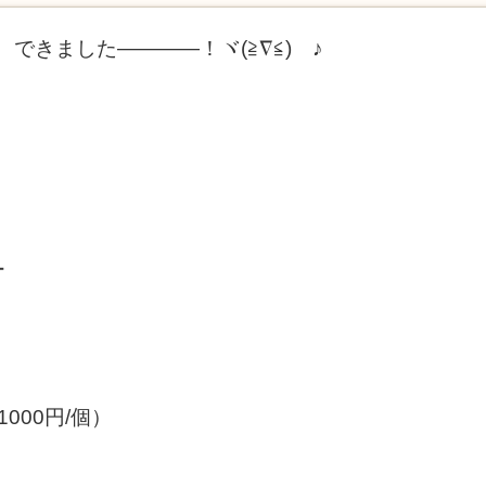
、できました————！ヾ(≧∇≦)ゞ♪
ー
000円/個）