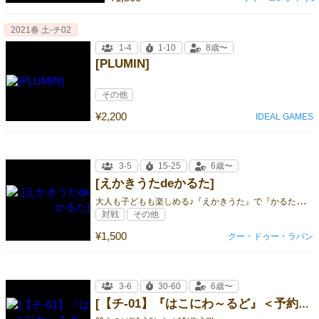
2021春 土-チ02
1-4
1-10
8歳〜
[PLUMIN]
その他
¥2,200
IDEAL GAMES
3-5
15-25
6歳〜
[えかきうたdeかるた]
大
人も子どもも楽しめる♪『えかきうた』で『かるた』を遊ぼう！
対戦
その他
¥1,500
クー・ドゥー・ラパン
3-6
30-60
6歳〜
[【チ-01】『はこにわ～るど』＜予約受付中＞]