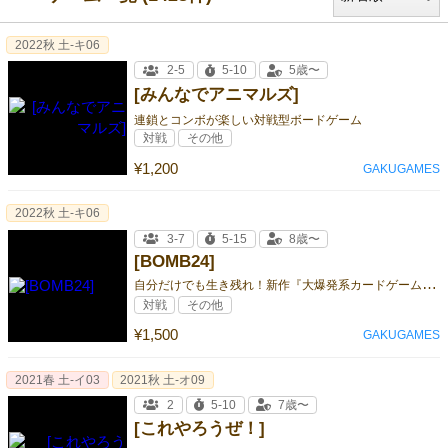
2022秋 土-キ06
2-5
5-10
5歳〜
[みんなでアニマルズ]
連鎖とコンボが楽しい対戦型ボードゲーム
対戦
その他
¥1,200
GAKUGAMES
2022秋 土-キ06
3-7
5-15
8歳〜
[BOMB24]
自
分だけでも生き残れ！新作『大爆発系カードゲーム：BOMB24』
対戦
その他
¥1,500
GAKUGAMES
2021春 土-イ03
2021秋 土-オ09
2
5-10
7歳〜
[これやろうぜ！]