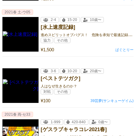
2021春 土-ウ05
2-4
15-20
10歳〜
[水上速度記録]
進
めスピリットオブパグス！ 危険を承知で最速記録を目指す、協力型目隠し数字並べゲーム！
協力
その他
¥1,500
ぱぐとりー
3-6
10-20
20歳〜
[ベストテツガク]
人はなぜ生きるのか？
対戦
その他
¥100
39芸夢(サンキューゲイム)
2021春 両-セ33
1-999
420-840
0歳〜
[ゲスラブキャラコレ2021春]