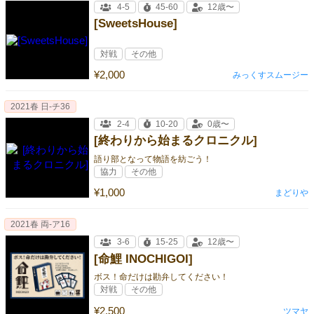
4-5
45-60
12歳〜
[SweetsHouse]
対戦
その他
¥2,000
みっくすスムージー
2021春 日-チ36
2-4
10-20
0歳〜
[終わりから始まるクロニクル]
語り部となって物語を紡ごう！
協力
その他
¥1,000
まどりや
2021春 両-ア16
3-6
15-25
12歳〜
[命鯉 INOCHIGOI]
ボス！命だけは勘弁してください！
対戦
その他
¥2,500
ツマヤ