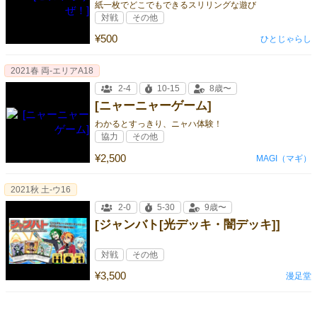
紙一枚でどこでもできるスリリングな遊び
対戦
その他
¥500
ひとじゃらし
2021春 両-エリアA18
2-4
10-15
8歳〜
[ニャーニャーゲーム]
わかるとすっきり、ニャハ体験！
協力
その他
¥2,500
MAGI（マギ）
2021秋 土-ウ16
2-0
5-30
9歳〜
[ジャンバト[光デッキ・闇デッキ]]
対戦
その他
¥3,500
漫足堂