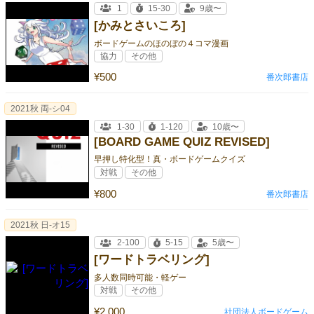
1
15-30
9歳〜
[かみとさいころ]
ボードゲームのほのぼの４コマ漫画
協力
その他
¥500
番次郎書店
2021秋 両-シ04
1-30
1-120
10歳〜
[BOARD GAME QUIZ REVISED]
早押し特化型！真・ボードゲームクイズ
対戦
その他
¥800
番次郎書店
2021秋 日-オ15
2-100
5-15
5歳〜
[ワードトラベリング]
多人数同時可能・軽ゲー
対戦
その他
¥2,000
社団法人ボードゲーム