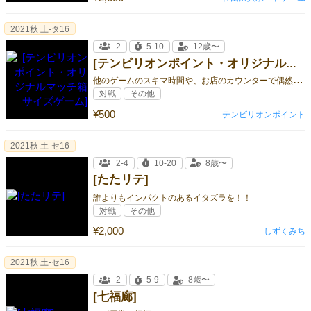
2021秋 土-タ16
2
5-10
12歳〜
[テンビリオンポイント・オリジナルマッチ箱サイズゲーム]
他
のゲームのスキマ時間や、お店のカウンターで偶然隣りに座った人と手軽にできる、手軽なチキンレースです。
対戦
その他
¥500
テンビリオンポイント
2021秋 土-セ16
2-4
10-20
8歳〜
[たたリテ]
誰よりもインパクトのあるイタズラを！！
対戦
その他
¥2,000
しずくみち
2021秋 土-セ16
2
5-9
8歳〜
[七福廊]