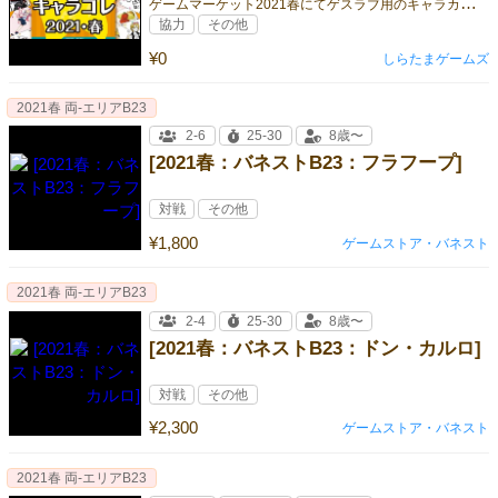
ゲ
ームマーケット2021春にてゲスラブ用のキャラカードを集めてまわれる企画を開催いたします。
協力
その他
¥0
しらたまゲームズ
2021春 両-エリアB23
2-6
25-30
8歳〜
[2021春：バネストB23：フラフープ]
対戦
その他
¥1,800
ゲームストア・バネスト
2021春 両-エリアB23
2-4
25-30
8歳〜
[2021春：バネストB23：ドン・カルロ]
対戦
その他
¥2,300
ゲームストア・バネスト
2021春 両-エリアB23