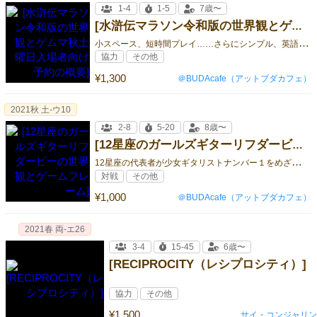
1-4
1-5
7歳〜
[水滸伝マラソン令和版の世界観とゲムマ秋土曜日入場者向け予約の概要]
小
スペース、短時間プレイ……さらにシンプル、英語ルールも加わり新定番ミニマムゲームの仲間入りに！？
協力
その他
¥1,300
＠BUDAcafe（アットブダカフェ）
2021秋 土-ウ10
2-8
5-20
8歳〜
[12星座のガールズギターリフダービーの世界観とゲームフレーム]
1
2星座の代表者が少女ギタリストナンバー１をめざすミニマムゲーム
対戦
その他
¥1,000
＠BUDAcafe（アットブダカフェ）
2021春 両-エ26
3-4
15-45
6歳〜
[RECIPROCITY（レシプロシティ）]
協力
その他
¥1,500
サイ・コンジャリン