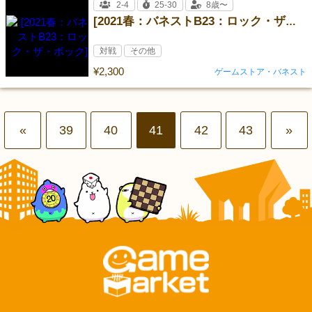
2-4
25-30
8歳〜
[2021春：バネストB23：ロック・ザ・ボック]
対戦
その他
¥2,300
ゲームストア・バネスト
«
39
40
41
42
43
»