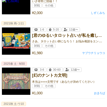
いざ尋常に招福！！
対戦
その他
¥2,000
しずくみち
2021秋 両-コ11
1-6
5-20
12歳〜
[君のゆるいタロット占いが私を癒してくれるから #ゆる占い]
さ
あ、タロット占い師になろう！ お悩み相談をエンタメにする、 ゆるいタロット占い×大喜利系コミュニケーションゲーム。
対戦
その他
¥1,980
ヤブウチリョウコ
2025春 土 - M30
3-6
30-60
12歳〜
[幻のナントカ文明]
本当は○○○○文明です（あなたが決めてください）
対戦
その他
¥1,000
まほろば
2021秋 土-ウ10