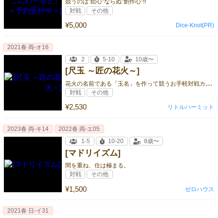
競うのは"絵心"ならぬ"創作心"!!
対戦
その他
¥5,000
Dice-Knot(PR)
2021春 両-オ16
2
5-10
10歳〜
[尺玉 ～匠の花火～]
花
火の名前である「玉名」を作って競うお手軽対戦カードゲーム
対戦
その他
¥2,530
リトルハーミット
2023春 両‐キ14
2022春 両-エ05
1-5
10-20
8歳〜
[マドリイズム]
間を重ね、住は極まる。
対戦
その他
¥1,500
ゼロハウス
2021春 日-イ31