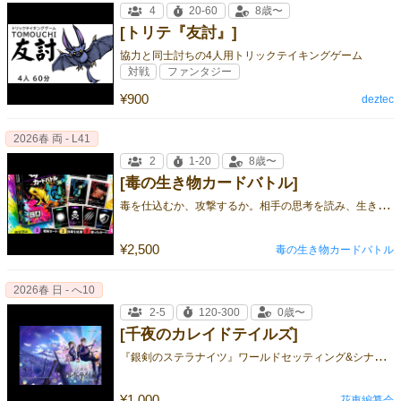
4
20-60
8歳〜
[トリテ『友討』]
協力と同士討ちの4人用トリックテイキングゲーム
対戦
ファンタジー
¥900
deztec
2026春 両 - L41
2
1-20
8歳〜
[毒の生き物カードバトル]
毒
を仕込むか、攻撃するか。相手の思考を読み、生き残れ。
¥2,500
毒の生き物カードバトル
2026春 日 - へ10
2-5
120-300
0歳〜
[千夜のカレイドテイルズ]
『
銀剣のステラナイツ』ワールドセッティング&シナリオ集
¥1,000
花車編纂会