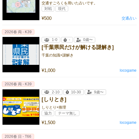
交通すごろくを用いた占いです。
対戦
現代
¥500
交通占い
2026春 両 - K39
1-0
-
0歳〜
[千葉県民だけが解ける謎解き]
千葉の知識×謎解き
¥1,000
locogame
2026春 両 - K39
2-10
10-30
9歳〜
[しりとき]
しりとり×推理
協力
テーマ無し
¥1,500
locogame
2026春 日 - T66