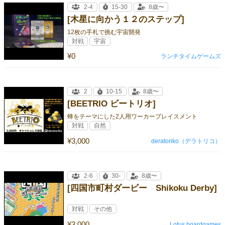
2-4
15-30
8歳〜
[木星に向かう１２のステップ]
12枚の手札で挑む宇宙開発
対戦
宇宙
¥0
ランチタイムゲームズ
2
10-15
8歳〜
[BEETRIO ビートリオ]
蜂をテーマにした2人用ワーカープレイスメント
対戦
自然
¥3,000
deratoriko（デラトリコ）
2-6
30-
8歳〜
[四国市町村ダービー Shikoku Derby]
対戦
その他
¥3,000
Lotus boardgames