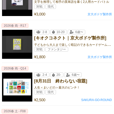
文字を推理して相手の英単語を暴く2人用カードバトル
対戦
現代
¥3,000
京大ボドゲ製作所
2026春 両 - R17
2-8
10-20
6歳〜
[キオクコネクト｜京大ボドゲ製作所]
子
どもから大人まで楽しく暗記のできるカードゲーム型知育玩具
対戦
ファンタジー
¥1,800
京大ボドゲ製作所
2026春 両 - Q14
2-4
20-
6歳〜
[8月31日 終わらない宿題]
人生＜まいどの＞最大のピンチ！
対戦
現代
¥2,500
SAKURA-GO-ROUND
2026春 土 - F08