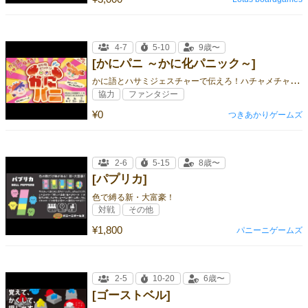
4-7
5-10
9歳〜
[かにパニ ～かに化パニック～]
か
に語とハサミジェスチャーで伝えろ！ハチャメチャ協力コミュニケーションゲーム
協力
ファンタジー
¥0
つきあかりゲームズ
2-6
5-15
8歳〜
[パプリカ]
色で縛る新・大富豪！
対戦
その他
¥1,800
パニーニゲームズ
2-5
10-20
6歳〜
[ゴーストベル]