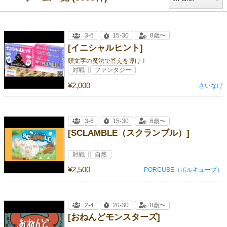
3-6
15-30
8歳〜
[イニシャルヒント]
頭文字の魔法で答えを導け！
対戦
ファンタジー
¥2,000
さいなげ
3-6
15-30
6歳〜
[SCLAMBLE（スクランブル）]
対戦
自然
¥2,500
PORCUBE（ポルキューブ）
2-4
20-30
8歳〜
[おねんどモンスターズ]