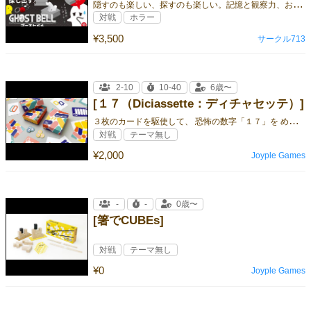
隠
すのも楽しい、探すのも楽しい。記憶と観察力、おばけたちによるパーティゲーム！
対戦
ホラー
¥3,500
サークル713
2-10
10-40
6歳〜
[１７（Diciassette：ディチャセッテ）]
３
枚のカードを駆使して、 恐怖の数字「１７」を めぐる駆け引きに 勝利しちャッテ！？
対戦
テーマ無し
¥2,000
Joyple Games
-
-
0歳〜
[箸でCUBEs]
対戦
テーマ無し
¥0
Joyple Games