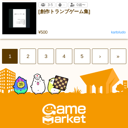
3-5
-
0歳〜
[創作トランプゲーム集]
¥500
kartoludo
1
2
3
4
5
›
»