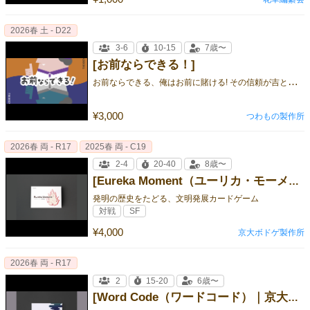
2026春 土 - D22
3-6
10-15
7歳〜
[お前ならできる！]
お
前ならできる、俺はお前に賭ける! その信頼が吉と出るか凶と出るか、 期待と緊張渦巻く運命の勝負が、今始まる、、！ ⭐︎パーティ
¥3,000
つわもの製作所
2026春 両 - R17
2025春 両 - C19
2-4
20-40
8歳〜
[Eureka Moment（ユーリカ・モーメント）｜京大ボドゲ製作所]
発明の歴史をたどる、文明発展カードゲーム
対戦
SF
¥4,000
京大ボドゲ製作所
2026春 両 - R17
2
15-20
6歳〜
[Word Code（ワードコード）｜京大ボドゲ製作所]