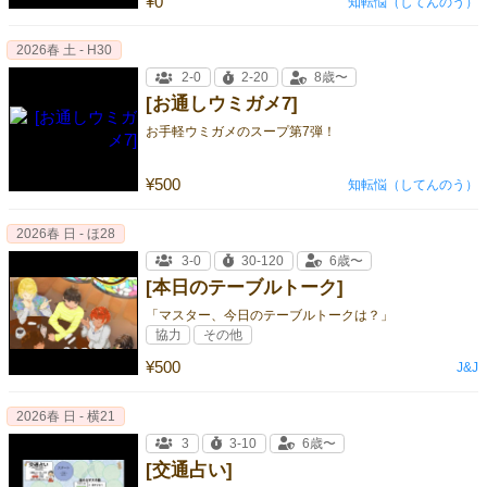
¥0
知転悩（してんのう）
2026春 土 - H30
2-0
2-20
8歳〜
[お通しウミガメ7]
お手軽ウミガメのスープ第7弾！
¥500
知転悩（してんのう）
2026春 日 - ほ28
3-0
30-120
6歳〜
[本日のテーブルトーク]
「マスター、今日のテーブルトークは？」
協力
その他
¥500
J&J
2026春 日 - 横21
3
3-10
6歳〜
[交通占い]