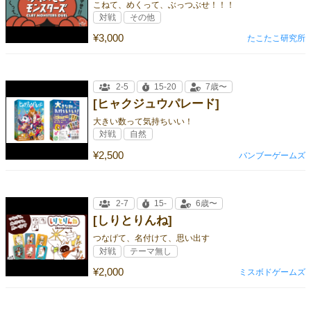
こねて、めくって、ぶっつぶせ！！！
対戦
その他
¥3,000
たこたこ研究所
2-5
15-20
7歳〜
[ヒャクジュウパレード]
大きい数って気持ちいい！
対戦
自然
¥2,500
バンブーゲームズ
2-7
15-
6歳〜
[しりとりんね]
つなげて、名付けて、思い出す
対戦
テーマ無し
¥2,000
ミスボドゲームズ