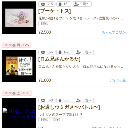
2-5
15-
0歳〜
[ブーケ・トス]
花
嫁が投げるブーケを取り合うレース×位置取りのパーティーゲーム💐
対戦
¥2,500
ちゃんすこやか
2026春 両 - L25
3-6
1-20
5歳〜
[ロム兄さんかるた]
ロ
ム兄さんを知らない人も、ロム兄さんになれるッッッ！！！
¥1,000
うちポケ屋
2026春 土 - H30
3-0
5-30
8歳〜
[お通しウミガメ〜バトル〜]
ウミガメのスープで対戦！？
対戦
現代