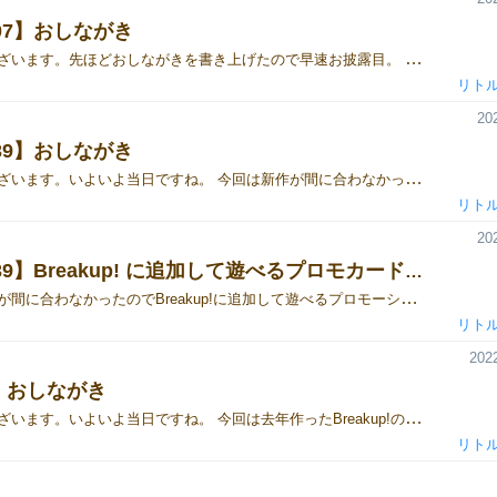
07】おしながき
おはようございます。先ほどおしながきを書き上げたので早速お披露目。 今回の新作はIT業界の苦悩を表現する手段としてトリテを採用してみました。 おもいのほかサクサクできるゲームに仕上がったのと、プレイ中の会話が割と弾む(もちろん苦労話)のがいい感じです。 あと今回も春に配布したBreakupのプロモカードを用意してあるので、Breakupをお持ちの方は是非もらいにきてください。 「たたかえ！あいてぃーえんじにあ」https://gamemarket.jp/game/182654 ​​​​​「Breakup! ～auroral breakup～」https://gamemarket.jp/game/179072 「拡張セット」https://gamemarket.jp/game/180433 そして、おしながきこちらです。
リト
20
39】おしながき
おはようございます。いよいよ当日ですね。 今回は新作が間に合わなかったのでBreakup!に追加して遊べるプロモーションカードを配布することにしました。 奮発して6枚も用意したので、既にお持ちの方だけでなくこれから遊んでみたい方にもオススメです。 このカードの販売予定はないので気になる方は是非見に来てください。 あと、Breakup本体の初版の青い説明書をお持ちの方は、わかりやすく改定した新しい説明書をお渡しするので遠慮なくお声がけください。 「Breakup! ～auroral breakup～」https://gamemarket.jp/game/179072 「拡張セット」https://gamemarket.jp/game/180433 「プロモーションカードの説明」https://gamemarket.jp/blog/185715 おしながきはこちら↓ 花火関連の作品ですが、「尺玉」は花火の玉の名前である"玉名"を作って競うゲーム、「煙火」は花火の種類や演出の用語に触れつつお題に合わせて花火の演目を作り上げるゲーム、「この想い、花火にのせて」はメッセージ花火がテーマになっているゲームです。 「尺玉」https://gamemarket.jp/game/178455 「煙火」https://gamemarket.jp/game/176339 「この想い、花火にのせて」https://gamemarket.jp/game/179554 最後にITエンジニアあるあるネタをゲームにしようと思って作成したのが「まけるな！あいてぃーえんじにあ」です。 ゲームを作ったはずなんですが、あるあるネタの業務シミュレーションになってしまっているので歓送迎会やパーティーの景品にお勧めなんじゃないかと思っています。 「まけるな！あいてぃーえんじにあ」https://gamemarket.jp/game/177793 土曜のみになりますが、シ39にいるので是非遊びにきてください。
リト
20
【土-シ39】Breakup! に追加して遊べるプロモカードを配布します
今回は新作が間に合わなかったのでBreakup!に追加して遊べるプロモーションカードを配布することにしました。 このカード達は販売する予定はないので説明書代わりにここにまとめておきます。 Breakup! ～auroral breakup～ 本体 Breakup! ～auroral breakup～ 拡張セット 先読み 山札から2枚手札に加えた後、手札から好きな1枚を山札の1番上に戻す。 使った後に手札の枚数は変わりませんが、非常に使いやすい有用なカードです。 極光予報 捨て札置き場からBreakかUP!を1枚山札の上に戻す。 自分の御力チップを全て無くす。 UP!とか先読みとコンボさせて使う感じのいわゆるフィニッシャー的なカードです。 捨て札置き場にBreakかUP!が無い場合は使うことはできません。 Break / UP! BreakかUP!と一緒に使うことでBreakup!できる。 これ単体で使うことはできないですが、Breakup!しやすくなるのでゲームスピードがあがります。 運命のいたずら その御業カードの内容を行わず捨て札置き場に置く。 あなたは御力チップを1つ貰う。 ※誰かが御業カードを使ったときにこのカードを使ってください 拡張セットの神の欠片トークンの手札版です。 神の欠片トークンと違って貰えるのは御力チップになります。 空振 あなた以外の全員、手札から1枚選んで捨てる。 手札を1枚しか持っていない相手がいるときに使うのが狙い目。 その人はもしかしたら呪いを持っていたりするかも・・・？ 呪い このカードが捨て札置き場に置かれたらあなたは敗北する。 これ単体で使うこともできず、持っていても何の得もありません。 誰かにBreakされるか、先読みで山札に戻すかしましょう。 Breakup!をお持ちの方は是非これをもらいにきてくださいな。 いつかこれらのカードを含めた完全版を作りたいなぁ・・・
リト
2022
】おしながき
おはようございます。いよいよ当日ですね。 今回は去年作ったBreakup!の拡張セットになります。 もともとここまで構想していたのですが、今回でやっとお披露目になりました。 拡張を入れることでより色々な展開が生まれるようになり、我ながらとてもいい出来になったんじゃないかと思います。 あと、本体のほうも若干のルール改定を行いましたので、以前ご購入された方はお声がけ頂ければ新しい説明書をお渡しします。 「Breakup! ～auroral breakup～」https://gamemarket.jp/game/179072 「拡張セット」https://gamemarket.jp/game/180433 過去作の「尺玉」は花火の玉の名前である"玉名"を作って競うゲーム、「煙火」は花火の種類や演出の用語に触れつつお題に合わせて花火の演目を作り上げるゲーム、「この想い、花火にのせて」はメッセージ花火がテーマになっているゲームです。 「尺玉」https://gamemarket.jp/game/178455 「煙火」https://gamemarket.jp/game/176339 「この想い、花火にのせて」https://gamemarket.jp/game/179554 最後にITエンジニアあるあるネタをゲームにしようと思って作成したのが「まけるな！あいてぃーえんじにあ」です。 ゲームを作ったはずなんですが、あるあるネタの業務シミュレーションになってしまっているので忘年会の景品にお勧めなんじゃないかと思っています。 「まけるな！あいてぃーえんじにあ」https://gamemarket.jp/game/177793 おしながきはこちらになります。 もし気になった方は両日コ02にいるので気になった方は是非遊びにきてください。
リト