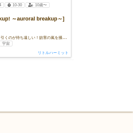
4
10-30
10歳〜
kup! ～auroral breakup～]
カードを引くのが待ち遠しい！妨害の嵐を掻い潜り誰よりも先にオーロラ爆発を決めろ！
宇宙
リトルハーミット