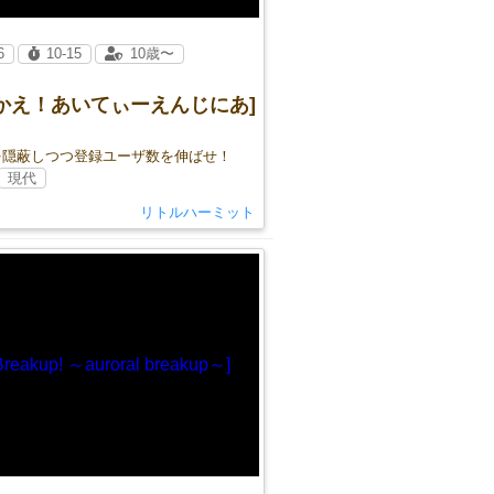
6
10-15
10歳〜
たかえ！あいてぃーえんじにあ]
を隠蔽しつつ登録ユーザ数を伸ばせ！
現代
リトルハーミット