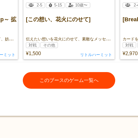
2-5
5-15
10歳〜
2-
kup～ 拡
[この想い、花火にのせて]
[Brea
手札からコンボを決める爽快感！そして、妨害の嵐を掻い潜り誰よりも先にオーロラ爆発を決めろ！
伝えたい想いを花火にのせて、素敵なメッセージ花火を上げまくりましょう！
対戦
その他
対戦
¥1,500
¥2,970
ーミット
リトルハーミット
このブースのゲーム一覧へ