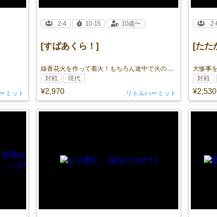
2-4
10-15
10歳〜
2-
[すばあくら！]
[た
線香花火を作って着火！もちろん途中で火の玉を落としちゃダメだよ！
大惨事
対戦
現代
対戦
¥2,970
¥2,530
ーミット
リトルハーミット