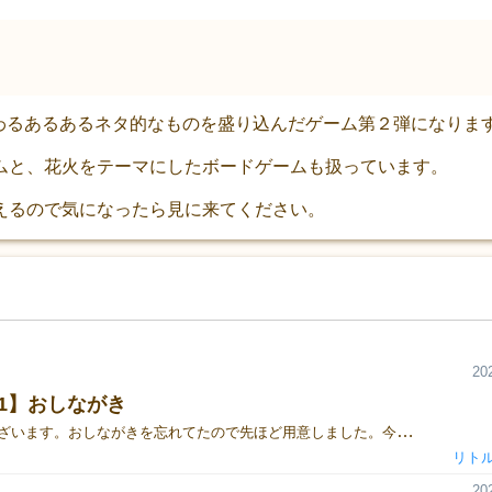
つわるあるあるネタ的なものを盛り込んだゲーム第２弾になりま
ムと、花火をテーマにしたボードゲームも扱っています。
えるので気になったら見に来てください。
20
31】おしながき
おはようございます。おしながきを忘れてたので先ほど用意しました。今回はカタログで予告していた新作が間に合いませんでした・・・楽しみにしていた方には本当に申し訳ありません・・・前回のうさおうが最新になります。あと今回もBreakupのプロモカードを用意してあるので、Breakupをお持ちの方は是非もらいにきてください。​​​​​「うさおう」https://gamemarket.jp/game/185948​​​​​「Breakup! ～auroral breakup～」https://gamemarket.jp/game/179072「拡張セット」https://gamemarket.jp/game/180433「たたかえ！あいてぃーえんじにあ」https://gamemarket.jp/game/182654「まけるな！あいてぃーえんじにあ」https://gamemarket.jp/game/177793「尺玉」https://gamemarket.jp/game/178455「煙火」https://gamemarket.jp/game/176339「この想い、花火にのせて」https://gamemarket.jp/game/179554 おしながきはこちらです。今回も超お得な値段設定にしてあるので是非見に来てください。よろしくです。
リト
20