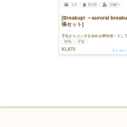
2-4
10-30
10歳〜
[Breakup! ～auroral brea
張セット]
対戦
宇宙
¥1,870
リトルハ