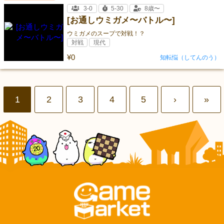
3-0
5-30
8歳〜
[お通しウミガメ〜バトル〜]
ウミガメのスープで対戦！？
対戦
現代
¥0
知転悩（してんのう）
1
2
3
4
5
›
»