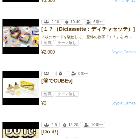
¥3,500
サークル713
2-10
10-40
6歳〜
[１７（Diciassette：ディチャセッテ）]
３
枚のカードを駆使して、 恐怖の数字「１７」を めぐる駆け引きに 勝利しちャッテ！？
対戦
テーマ無し
¥2,000
Joyple Games
-
-
0歳〜
[箸でCUBEs]
対戦
テーマ無し
¥0
Joyple Games
2-5
15-20
10歳〜
[Do it!]