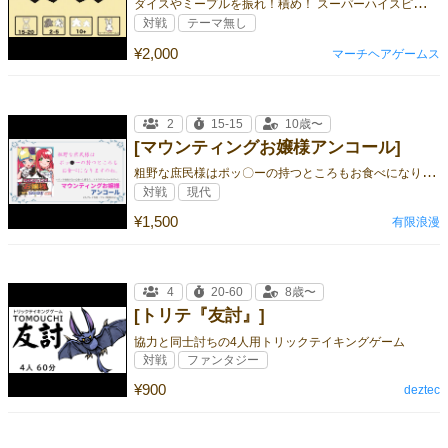
ダ
イスやミープルを振れ！積め！ スーパーハイスピードダイスアクションゲーム！
対戦
テーマ無し
¥2,000
マーチヘアゲームス
2
15-15
10歳〜
[マウンティングお嬢様アンコール]
粗
野な庶民様はポッ〇ーの持つところもお食べになりますのね
対戦
現代
¥1,500
有限浪漫
4
20-60
8歳〜
[トリテ『友討』]
協力と同士討ちの4人用トリックテイキングゲーム
対戦
ファンタジー
¥900
deztec