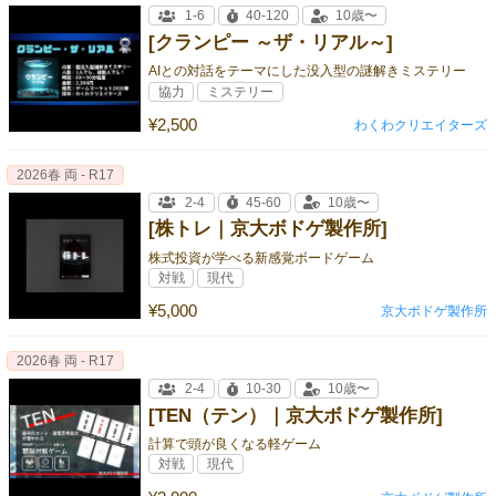
1-6
40-120
10歳〜
[クランピー ～ザ・リアル～]
AIとの対話をテーマにした没入型の謎解きミステリー
協力
ミステリー
¥2,500
わくわクリエイターズ
2026春 両 - R17
2-4
45-60
10歳〜
[株トレ｜京大ボドゲ製作所]
株式投資が学べる新感覚ボードゲーム
対戦
現代
¥5,000
京大ボドゲ製作所
2026春 両 - R17
2-4
10-30
10歳〜
[TEN（テン）｜京大ボドゲ製作所]
計算で頭が良くなる軽ゲーム
対戦
現代