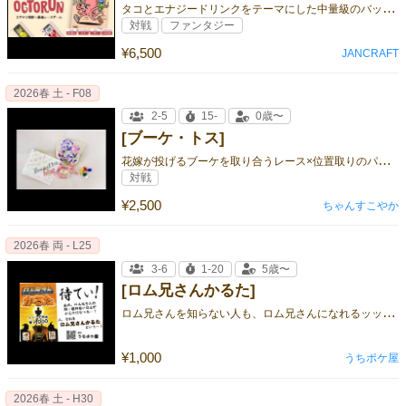
タ
コとエナジードリンクをテーマにした中量級のバッティングレースゲーム！
対戦
ファンタジー
¥6,500
JANCRAFT
2026春 土 - F08
2-5
15-
0歳〜
[ブーケ・トス]
花
嫁が投げるブーケを取り合うレース×位置取りのパーティーゲーム💐
対戦
¥2,500
ちゃんすこやか
2026春 両 - L25
3-6
1-20
5歳〜
[ロム兄さんかるた]
ロ
ム兄さんを知らない人も、ロム兄さんになれるッッッ！！！
¥1,000
うちポケ屋
2026春 土 - H30