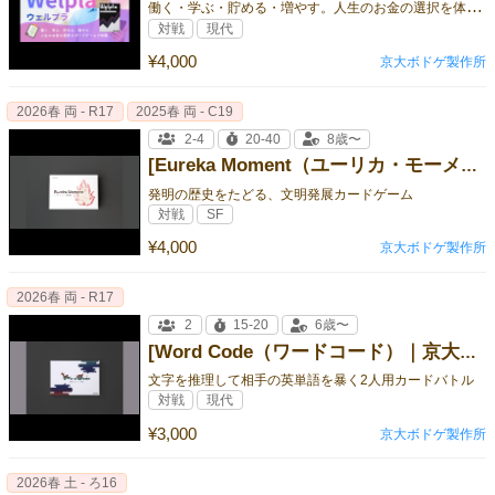
働
く・学ぶ・貯める・増やす。人生のお金の選択を体感するファイナンシャルプランニングゲーム
対戦
現代
¥4,000
京大ボドゲ製作所
2026春 両 - R17
2025春 両 - C19
2-4
20-40
8歳〜
[Eureka Moment（ユーリカ・モーメント）｜京大ボドゲ製作所]
発明の歴史をたどる、文明発展カードゲーム
対戦
SF
¥4,000
京大ボドゲ製作所
2026春 両 - R17
2
15-20
6歳〜
[Word Code（ワードコード）｜京大ボドゲ製作所]
文字を推理して相手の英単語を暴く2人用カードバトル
対戦
現代
¥3,000
京大ボドゲ製作所
2026春 土 - ろ16