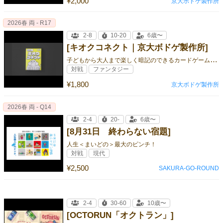
¥2,000
京大ボドゲ製作所
2026春 両 - R17
2-8
10-20
6歳〜
[キオクコネクト｜京大ボドゲ製作所]
子
どもから大人まで楽しく暗記のできるカードゲーム型知育玩具
対戦
ファンタジー
¥1,800
京大ボドゲ製作所
2026春 両 - Q14
2-4
20-
6歳〜
[8月31日 終わらない宿題]
人生＜まいどの＞最大のピンチ！
対戦
現代
¥2,500
SAKURA-GO-ROUND
2-4
30-60
10歳〜
[OCTORUN「オクトラン」]