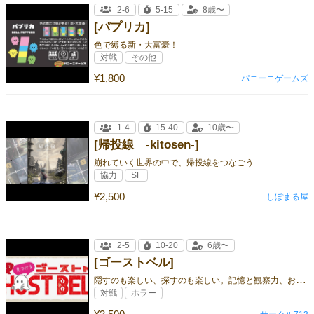
2-6
5-15
8歳〜
[パプリカ]
色で縛る新・大富豪！
対戦
その他
¥1,800
パニーニゲームズ
1-4
15-40
10歳〜
[帰投線 -kitosen-]
崩れていく世界の中で、帰投線をつなごう
協力
SF
¥2,500
しぽまる屋
2-5
10-20
6歳〜
[ゴーストベル]
隠
すのも楽しい、探すのも楽しい。記憶と観察力、おばけたちによるパーティゲーム！
対戦
ホラー