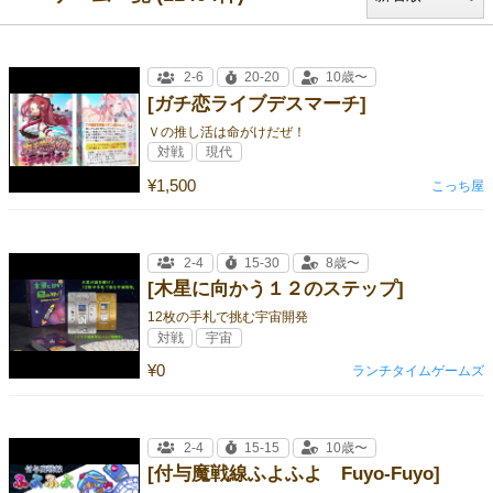
2-6
20-20
10歳〜
[ガチ恋ライブデスマーチ]
Ｖの推し活は命がけだぜ！
対戦
現代
¥1,500
こっち屋
2-4
15-30
8歳〜
[木星に向かう１２のステップ]
12枚の手札で挑む宇宙開発
対戦
宇宙
¥0
ランチタイムゲームズ
2-4
15-15
10歳〜
[付与魔戦線ふよふよ Fuyo-Fuyo]