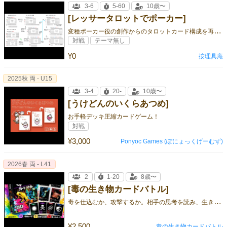
3-6
5-60
10歳〜
[レッサータロットでポーカー]
変
種ポーカー役の創作からのタロットカード構成を再発明！
対戦
テーマ無し
¥0
按理具庵
2025秋 両 - U15
3-4
20-
10歳〜
[うけどんのいくらあつめ]
お手軽デッキ圧縮カードゲーム！
対戦
¥3,000
Ponyoc Games (ぽにょっくげーむず)
2026春 両 - L41
2
1-20
8歳〜
[毒の生き物カードバトル]
毒
を仕込むか、攻撃するか。相手の思考を読み、生き残れ。
¥2,500
毒の生き物カードバトル