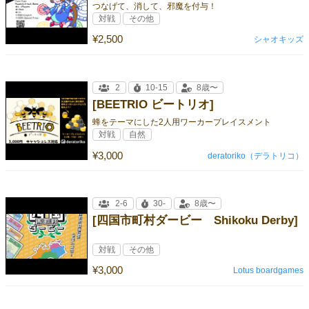
つなげて、消して、邪魔を付与！
対戦
その他
¥2,500
シャオキッズ
2
10-15
8歳〜
[BEETRIO ビートリオ]
蜂をテーマにした2人用ワーカープレイスメント
対戦
自然
¥3,000
deratoriko（デラトリコ）
2-6
30-
8歳〜
[四国市町村ダービー Shikoku Derby]
対戦
その他
¥3,000
Lotus boardgames