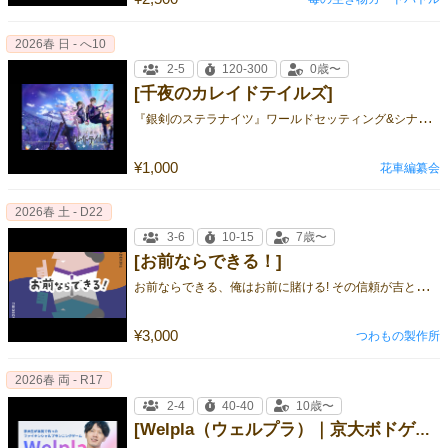
2026春 日 - へ10
2-5
120-300
0歳〜
[千夜のカレイドテイルズ]
『
銀剣のステラナイツ』ワールドセッティング&シナリオ集
¥1,000
花車編纂会
2026春 土 - D22
3-6
10-15
7歳〜
[お前ならできる！]
お
前ならできる、俺はお前に賭ける! その信頼が吉と出るか凶と出るか、 期待と緊張渦巻く運命の勝負が、今始まる、、！ ⭐︎パーティ
¥3,000
つわもの製作所
2026春 両 - R17
2-4
40-40
10歳〜
[Welpla（ウェルプラ）｜京大ボドゲ製作所]