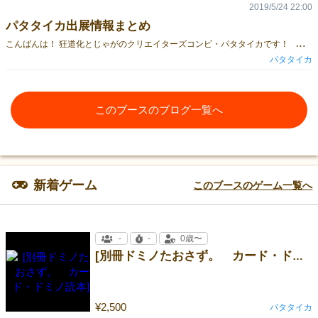
2019/5/24 22:00
パタタイカ出展情報まとめ
こ
んばんは！ 狂道化とじゃがのクリエイターズコンビ・パタタイカです！ すでにお知らせした通り，ゲームマーケット2019春で頒布予定の新作は以下の通りとなっています！ クトゥルフ神話TRPGオリジナルシナリオ集「朱門大学研究日誌」（頒布価格500円） ミニマ 通常版（頒布価格2000円） ミニマ 限定版（頒布価格7000円） また，ドミノ関係の書籍を再販します． ドミノたおさず。（頒布価格2500円） もっとドミノたおさず。（頒布価格2500円） 各作品とも，すでにたくさんの取り置き予約を頂戴しております！ ありがとうございます！ なお，予約時にお伝えしている通り，取り置きは【15時まで】とさせていただいております． 予約キャンセル分につきましては，15時15分以降にブースにて頒布する予定です． それでは明日，どうぞよろしくお願いいたします！
パタタイカ
このブースのブログ一覧へ
新着ゲーム
このブースのゲーム一覧へ
-
-
0歳〜
[別冊ドミノたおさず。 カード・ドミノ読本]
¥2,500
パタタイカ