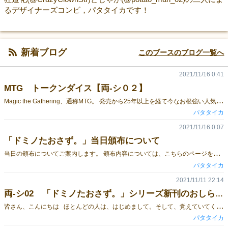
るデザイナーズコンビ，パタタイカです！
新着ブログ
このブースのブログ一覧へ
2021/11/16 0:41
MTG トークンダイス【両-シ０２】
M
agic the Gathering、通称MTG。 発売から25年以上を経て今なお根強い人気を誇る対戦型トレーディングカードゲームです。 このゲームの数ある特徴のひとつに、持ち込んだデッキのほかに、トークンと呼ばれる代用カードを対戦中に使用することがあります。 ”基本的に「トークンである」とわかるならば何を使用しても構わない”がルールのため、他のカードゲームのカードを使っても、カッコいいフィギュアなどを使っても、勿論、ダイスを使っても構いません。 ただし、ダイスを使うと、タップ/アンタップが分かりにくいので少し使いにくいです。 …そこで、作りました。 タップができるダイス。 1/1 人間、戦士、兵士、ゴブリン、モンク 2/2 ゾンビ 3/3 ビースト、食物、鹿 4/4 天使 5/5 デーモン X/X サメ 面の配置は通常のD6と同じです。 レーザー刻印となっておりますので、爪で引っ搔いても印刷は取れません。 ここに挙げた以外にも思いつく使い方をなんでもしていただけます。MTG以外のカードゲーム、TRPG、自作ゲームなんでもどうぞ。 このほかにも、変わり種ダイスをいくつかご用意しておりますので、是非ブースまでお越しください。
パタタイカ
2021/11/16 0:07
「ドミノたおさず。」当日頒布について
当
日の頒布についてご案内します。 頒布内容については、こちらのページをご覧ください。 既刊2冊 「ドミノたおさず。」と、「もっと ドミノたおさず。」については、両日開場より頒布開始させていただきます。 新刊「別冊ドミノたおさず。 カード・ドミノ読本」は、土曜日は12時より、日曜日は開場より頒布させていだたきます。 頒布開始前の時間にブース周辺へお集まりにならないよう、混雑緩和及び密を避ける行動、スムーズな頒布にどうぞ皆さんのご理解とご協力いただけますと幸いです。 当日は現金のほかに、PayPay払いも承ります。 なお、今回は取り置き予約を行いません。ブース出展者など、会場に居らっしゃるにも関わらず入手が難しいケースがございましたら、個別に対応させていただきますので、どうぞご遠慮なくTwitterよりDMにてご相談ください。 ご理解、ご了承のほどお願いいたします。
パタタイカ
2021/11/11 22:14
両-シ02 「ドミノたおさず。」シリーズ新刊のおしらせ。
皆
さん、こんにちは ほとんどの人は、はじめまして。そして、覚えていてくれた皆さん。ただいま！ パタタイカのイカの方、狂道化です。 2015年秋ゲームマーケットにて、「ドミノたおさず。」という同人誌を頒布しました。 それまで日本に存在しなかった、日本語で読めるドミノの総合ガイドブックです。 70種類のドミノゲームの遊び方と、ドミノについての豆知識、あると便利なサポートグッズの情報や、良いドミノ牌の選び方、購入ガイドまで。ドミノを遊びつくすことをテーマにした、今なおお手に取っていただけるドミノ遊び方案内書の決定版です。 あ、そもそもドミノって、何かご存じですか？…そうそう、そのドミノ。ぱたぱたー、と倒すドミノ。ドミノ倒しのドミノですね。 ところで、ドミノって、なにかサイコロみたいな模様描いてあるの、知っていますか？ ドミノって、実はホントはテーブルゲームなんですよ。 トランプみたいなもので、これひとつで色々なゲームが遊べます。その種類は3000を超えるとさえ、いわれています。 2017年秋のゲームマーケットでは、「ドミノたおさず。」シリーズ2冊目となる「もっと ドミノたおさず。」が頒布されました。 日本で大人気のドミノゲーム、チキンフットの遊び方をはじめ、選りすぐりの新たな30種類の遊び方と、よりディープなドミノの世界を旅するための情報マガジンです。あ、ちなみに紹介したゲームの数は半分以下に減っていますが、ページ数は1ページも減っていません。同じ厚さ。情報量は数倍増しでございます。 この2冊を、久しぶりにゲームマーケットの会場で頒布させていただきます。 各2500円。 買ってすぐあそべるよう、それぞれに違う種類のドミノタイルが付録でついてきます。 まだ、ドミノの世界に足を踏み入れたことのない皆さんは、ブースまで遊びに来てください。ドミノの魅力、存分にお伝えします。 それから、ええと。 新刊をひとつ。 皆さんは、トリックテイキングはお好きですか？ トリックテイキング。人を惹きつけてやまない、魔性の言葉。 …そんなことはない？そうですか。残念。 ドミノは、数多くのトリックテイキングゲームがあることでも知られています。そして、そのほとんどが、遊ばれることがありません。 何故か。ドミノを遊ぶ人が、まずもってほとんd(…いや、まさか。そんなはずは。やめよう。そうじゃないはずだ。） その理由は、実際にドミノのトリテをいくつか、実際の牌を使って遊んでみるとよくわかります。単純に、遊びにくいのです。 ゲームは面白いです。そりゃぁ、もう。間違いなく。だって、考えてもみてください。変なもの使ってトリテするんですよ。おもしろくないハズがないじゃないですか。 いったいどうしたら、ドミノのトリテが楽しく遊べるのか。答えは単純。トリテ用のドミノを作ってしまえばいいのです。 ところで、トリテ用のドミノとは言いましたが、そもそもドミノとは、いったいぜんたいなんでしょうか。ドミノの本質って、何なのでしょうか。 二つの正方形が組み合わさり、サイコロの目と同じ模様が描かれていることでしょうか。１：２の長方形でしょうか。二つの数字がくっついていればドミノ？ 私には、もっと奥深くに、ドミノの秘められたる本質があるように思えてならないのです。 カード型のドミノに必要な用件とは、一体なんでしょうか。そして、ドミノとは、いったいぜんたい何なのでしょうか。 その探究を始めましょう。 カードのドミノを作ろうとしたら、ドミノの新しい世界を見出しました。 新刊「別冊ドミノたおさず。 カード・ドミノ読本」 2500円 おおよそ4万字。あんまりにも文字ばかりで、あんまりにもマニアックなことになったので、新書サイズでご提供です。 もちろん、付録もつけます。ドミノって、トリテ以外にトランプのゲームも遊べるんですよ。ドミノで、ポーカーが遊べるっていったら、少し興味湧いてきませんか？ そういったカードゲームもふくめて、ゲームがもっと遊びやすくなるカードを作りました。 キャラクターデザインは人気イラストレーターのきしんII世さん。 土日、両日ともにゲームマーケット会場でお待ちしております。
パタタイカ