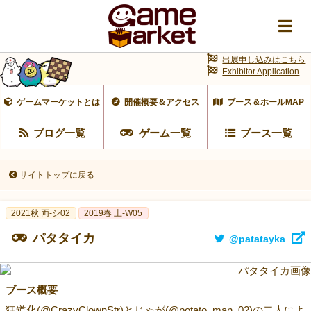
出展申し込みはこちら
Exhibitor Application
ゲームマーケットとは
開催概要＆アクセス
ブース＆ホールMAP
ブログ一覧
ゲーム一覧
ブース一覧
サイトトップに戻る
2021秋 両-シ02
2019春 土-W05
パタタイカ
@patatayka
ブース概要
狂道化(@CrazyClownStr)とじゃが(@potato_man_02)の二人によ