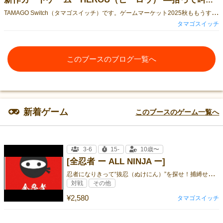
新作カードゲーム『HEROU（ヒーロウ） ―拾って叫べ！ゴミバトルウォーズ―』発売します！《両日S01》
T
AMAGO Switch（タマゴスイッチ）です。ゲームマーケット2025秋ももうすぐ！初出展なので毎日ドキドキしています…！ゲームマーケット2025秋で発売する、新作カードゲーム 『HEROU（ヒーロウ）―拾って叫べ！ゴミバトルウォーズ―』 をご紹介します！■どんなゲーム？『HEROU』は、宇宙人がまき散らした“奇妙なゴミ”を拾い集めて役をつくり、大声で必殺技を叫んで戦う対戦カードゲーム です！地球にゴミを撒き散らした宇宙人・ポイステルッチャを倒すため、プレイヤーはヒーローとなって街のゴミを回収！でも、あちこちに紛れ込んだ 「有毒スライム」 がクセ者で…… ■HEROUのココがポイント！① “拾うだけじゃない” 神経衰弱 × 駆け引きのゲーム性・カードをめくり、ペアにできれば処理できる・普通の神経衰弱と違って、めくったカードはそのまま表向きに！？（それが駆け引きに繋がります！）・街エリアの表向きカードともペアにできる・「有毒スライム」で大逆転シンプルだけど、「どう動くと一番有利？」「スライム来ちゃった…ストックする？ 表向きにする？」みたいな悩ましい選択が続きます。② 揃ったら “絶対に” 必殺技を叫ぶ！役が揃ったら……大声で叫んでください。必ずです。例「ダブルトラッシュ……ボォォォ！！」「ヴェノムバーストッ！！」「ズアァァァァ！！」カードにはそれぞれ 二つ名 があり、叫ぶほど 気分は完全にヒーロー に！③ パーティーゲームとして盛り上がる！・二つ名を叫ぶ・必殺技を叫ぶ・チェンジカードで大逆転…とにかくカオスで笑いが止まりません。■叫ぶの超楽しいです！『HEROU』は、「拾って、揃えて、叫ぶ」この3つの気持ちよさを最大化したカードゲームです。カードの二つ名を全力で叫んで、必殺技も恥ずかしがらずに叫んで、ぜひ“ヒーロー気分”を味わってください！ブースでお待ちしています！
タマゴスイッチ
このブースのブログ一覧へ
新着ゲーム
このブースのゲーム一覧へ
3-6
15-
10歳〜
[全忍者 ー ALL NINJA ー]
忍
者になりきって“抜忍（ぬけにん）”を探せ！捕縛せよ！
対戦
その他
¥2,580
タマゴスイッチ