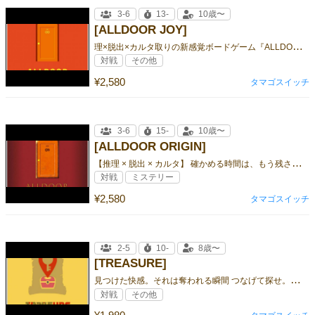
3-6
13-
10歳〜
[ALLDOOR JOY]
理
×脱出×カルタ取りの新感覚ボードゲーム『ALLDOOR』シリーズ！ カラフルでポップな世界観へ！
対戦
その他
¥2,580
タマゴスイッチ
3-6
15-
10歳〜
[ALLDOOR ORIGIN]
【
推理 × 脱出 × カルタ】 確かめる時間は、もう残されていない ー
対戦
ミステリー
¥2,580
タマゴスイッチ
2-5
10-
8歳〜
[TREASURE]
見
つけた快感。それは奪われる瞬間 つなげて探せ。お宝争奪バトル！
対戦
その他