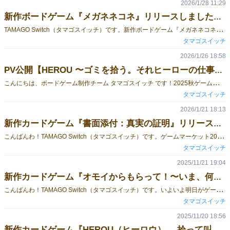
2026/1/28 11:29
新作ボードゲーム『メガネネコネ』リリースしました！《2026春 両日参加します》
T
AMAGO Switch（タマゴスイッチ）です。新作ボードゲーム『メガネネコネ』が発売開始しました🐾✨メガネを隠すネコと、それを探すヒトに分かれて遊ぶ、【推理 × 会話 × 心理戦】のボードゲームです！かわいいテーマなのに、遊ぶと「え、これ思ったより心理戦！？」ってなります。■どんなゲーム？『メガネネコネ』は、ネコがこっそり隠した「メガネの場所」をヒトたちが質問と会話で突き止めていく推理ゲームです。……が！プレイヤーの中には、ヒトのふりをした“本物のネコ” が混ざっています。しかもこのネコ、・自分がネコだとバレちゃダメ・メガネの場所を守らなきゃダメ・さらに 必ず1回はウソをつかなきゃダメという、役割を背負っています。ヒト側は、「今の答え、ちょっと怪しくない？」「それ前と言ってることズレてない？」そんな違和感を頼りに、みんなでワイワイ推理していきます。■遊び方はシンプルなのに、会話が止まらない!!やることはとっても簡単で、・質問する・答えを聞く・話し合う・怪しい候補を消していくこれだけです！でも、ネコは必ずどこかに1回ウソを混ぜているので、「え？今の信じていいの？」「それ言い方おかしくない？」「ちょっと待って、整理しよう…」ってなって、気づいたらめちゃくちゃ盛り上がっています。■遊んでると人のクセがめちゃくちゃ出ます・急に饒舌になる人・無言になる人・やたら言い訳が長い人・正直すぎて逆に怪しい人ラウンドが終わったあと、「さっきのあれ怪しすぎたでしょ！」という感じで自然に感想戦が始まって、それがまた面白い‼️🐱■ゲーム情報プレイ人数：3〜6人（おすすめは4人）対象年齢：10歳以上プレイ時間：1ラウンド 約10分■最後に『メガネネコネ』は、・人狼やワードウルフが好きな人・会話が盛り上がるゲームを探している人・推理が好きな人・人のクセを見るのが好きな人にかなり刺さるゲームになっています！ぜひぜひ、ネコになってウソをつくドキドキと、ヒトになって違和感を探す楽しさを体験してみてください🐾TAMAGO Switch（タマゴスイッチ）【Twitter】https://x.com/TAMAGO_Switch_【YouTube】https://www.youtube.com/@TAMAGOSwitch
タマゴスイッチ
2026/1/26 18:58
PV公開【HEROU 〜ゴミを拾う。それヒーローの仕事だろ？〜】
こ
んにちは、ボードゲーム制作チーム タマゴスイッチ です！2025秋ゲームマーケットにて発売したボードゲーム『HEROU― 拾って叫べ！ゴミバトルウォーズー』の遊び方PVを公開しました！すでに遊んでくださった方も、初めて見た！という方も、まずは雰囲気を感じてもらえる内容になっています。■ HEROUってどんなゲーム？街に散らばる“奇妙なゴミ”を拾い、同じカードで役を作ってヒーローNo.1を目指す、進化系神経衰弱！突如現れた宇宙人「ポイステルッチャ」によって、街には大量のゴミが投棄されてしまいました。プレイヤーはヒーローとなり、ゴミを拾い集めて役（コンボ）を作り、必殺技を叫びながら街を守ります。…が、街には 「有毒スライム」 という厄介な存在も。これをどう扱うかで、ゲーム展開は一気に変わります■ プレイ情報・プレイ人数：2〜4人・対象年齢：10歳以上・プレイ時間：約15分「ちょっと気になるかも」と思ったら、ぜひPVを見てみてください！ゲームマーケット当日、ブースで「PV見ました」と声をかけてもらえるとめちゃくちゃ嬉しいです。タマゴスイッチ
タマゴスイッチ
2026/1/21 18:13
新作カードゲーム『書面添付：真実の証明』リリース！《2026春 両日参加します》
こ
んばんわ！TAMAGO Switch（タマゴスイッチ）です。ゲームマーケット2026春の両日出展が決まりました！また参加出来ると思うと今からワクワクします♪さて本日、新作カードゲーム 『書面添付：真実の証明』 リリースされました！■どんなゲーム？『書面添付：真実の証明』は、プレイヤーが税理士となり、帳簿の信頼性を監査カードによって検証しながら、真実の帳簿を完成させる心理戦カードゲーム！なんと今回は現役税理士さんに監修して頂きました…！！■なんだか難しそう…そんな事ないんです！このゲームは、トランプゲームの定番である七並べのルールをベースに作られているので、どんな人でも楽しめちゃいます！ 数字を順番につなげていく直感的な仕組みを土台にしながら、そこへ「監査」「疑義」「真実性」といった要素を加えることで、単なる運やスピードではなく、判断のタイミングと読み合いが重要になるゲームです！ 七並べの分かりやすさを活かしつつ、監査で真実を証明するというテーマを自然に体験できます！ 帳簿が完成した瞬間、プレイヤーは信頼性の証明である「書面添付！」を宣言します。しかし、他の税理士が「疑義あり！」と異議を唱えてくるかも…。真実を証明できるのは、最後まで冷静に監査の精度と疑義を見抜いた者だけです！ ■ゲームの特徴・税理士監修による、帳簿の監査と書面添付の考え方を反映した設計・「疑義あり！」による介入と横取りが生む緊張感・10分～手軽に遊べるテンポの良い心理戦・運よりも、タイミングの読み合いが勝敗を左右■プレイ情報・プレイ人数：2～4人・対象年齢：10歳以上・プレイ時間：10分～20分■制作背景現代のビジネスや社会では、「書類があるから信頼できる」という思い込みが、判断を誤らせる場面が少なくありません。「書類があるから信頼できる」ことと「真実であること」は必ずしも一致しない。という現実を、帳簿の監査と書面添付という行為を通して体験できるゲームとして制作されました。■監修《 金成祐行税理士（かなり＆パートナーズ税理士法人）》東京都府中市を拠点に、中小企業の税務・経営支援を行う税理士。本作の帳簿の監査と書面添付の考え方を監修。
タマゴスイッチ
2025/11/21 19:04
新作カードゲーム『オモイからもらって！〜いま、何トン？〜』発売します！《両日S01》
こ
んばんわ！TAMAGO Switch（タマゴスイッチ）です。いよいよ明日がゲームマーケット…！初出展なのでものすごくワクワクとドキドキがとまりません…！そんなゲームマーケット2025秋にて、新作カードゲーム 『オモイからもらって！〜いま、何トン？〜』 を発売します！■どんなゲーム？このゲームは、“気持ちの重さ（オモイ）”を押し付けたり、受け取ったりしながら勝敗が決まる、心理戦×駆け引きのエンタメカードゲーム！恋愛・仕事・プライベート……人生にはいろいろ“重い”ことがありますが、そんなオモイを 笑って遊べるゲームにしたい！という想いから生まれました。■遊び方はとってもシンプル自分の番に、手札から 誰かの「お気持ちエリア」へオモイを置くだけ。「3トンの恋愛」「1トンの仕事」など、カードには1〜3トンの出来事（オモイ）が書かれています。そして──同じ色のオモイを3連続で置くと、大人気の 『もうムリコンボ！！』 が炸裂！テーブルから「重い！！」「やめろって！！」「こっち来るな〜！！」と叫び声と笑いが飛び交うパーティーゲームです。 ■ゲームを荒らしまくる“トクシュカード”たち場を一気に混乱させるトクシュカードも大暴れ！・オモイを誰かにお引っ越し・誰かと誰かのオモイを交換・1枚だけ0トンにして軽くする・最軽量の人に5トン送りつけるなどなど…毎ターン何が起きるかわからない、予測不能のドタバタ展開がクセになります。■ゲーム情報プレイ人数：2〜4人対象年齢：8歳以上プレイ時間：15分〜ワイワイ楽しめる心理バトルです！■オモイ気持ちを笑い飛ばしたい！現実ではちょっと“重いな…”って感じる出来事も、ゲームの中なら笑って吐き出せる。そんなエンタメを作りたくて、「オモイを押し付けるゲーム」 というヘンテコで楽しい発想が生まれました。ぜひ、あなたの“オモイキモチ”をみんなで笑い飛ばしてください！■最後に『オモイからもらって！』は、押し付ける・叫ぶ・逆転するこの3拍子でとにかく盛り上がります！ぜひぜひ気軽にブースへ遊びに来て実物を見にきてくださいね！
タマゴスイッチ
2025/11/20 18:56