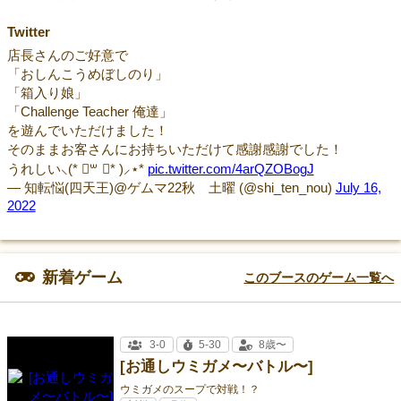
Twitter
店長さんのご好意で
「おしんこうめぼしのり」
「箱入り娘」
「Challenge Teacher 俺達」
を遊んでいただけました！
そのままお客さんにお持ちいただけて感謝感謝でした！
うれしい⸜(* ॑꒳ ॑* )⸝⋆*
pic.twitter.com/4arQZOBogJ
— 知転悩(四天王)@ゲムマ22秋 土曜 (@shi_ten_nou)
July 16,
2022
新着ゲーム
このブースのゲーム一覧へ
3-0
5-30
8歳〜
[お通しウミガメ〜バトル〜]
ウミガメのスープで対戦！？