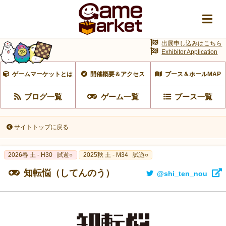
出展申し込みはこちら
Exhibitor Application
ゲームマーケットとは
開催概要＆アクセス
ブース＆ホールMAP
ブログ一覧
ゲーム一覧
ブース一覧
サイトトップに戻る
2026春 土 - H30
試遊○
2025秋 土 - M34
試遊○
知転悩（してんのう）
@shi_ten_nou