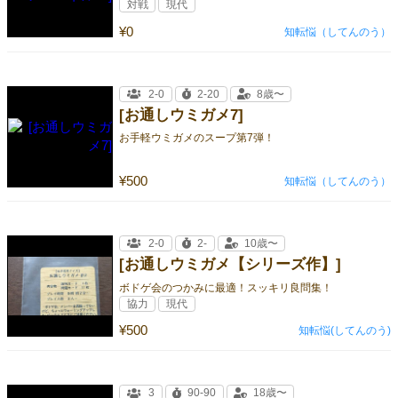
対戦
現代
¥0
知転悩（してんのう）
2-0
2-20
8歳〜
[お通しウミガメ7]
お手軽ウミガメのスープ第7弾！
¥500
知転悩（してんのう）
2-0
2-
10歳〜
[お通しウミガメ【シリーズ作】]
ボドゲ会のつかみに最適！スッキリ良問集！
協力
現代
¥500
知転悩(してんのう)
3
90-90
18歳〜