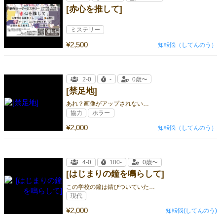
[赤心を推して]
ミステリー
¥2,500
知転悩（してんのう）
2-0
-
0歳〜
[禁足地]
あれ？画像がアップされない…
協力
ホラー
¥2,000
知転悩（してんのう）
4-0
100-
0歳〜
[はじまりの鐘を鳴らして]
この学校の鐘は錆びついていた…
現代
¥2,000
知転悩(してんのう)