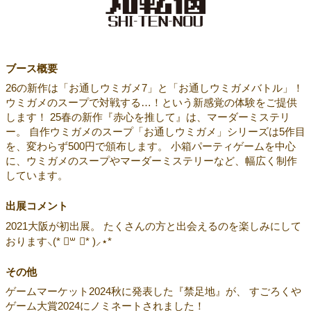
ブース概要
26の新作は「お通しウミガメ7」と「お通しウミガメバトル」！
ウミガメのスープで対戦する…！という新感覚の体験をご提供
します！ 25春の新作『赤心を推して』は、マーダーミステリ
ー。 自作ウミガメのスープ「お通しウミガメ」シリーズは5作目
を、変わらず500円で頒布します。 小箱パーティゲームを中心
に、ウミガメのスープやマーダーミステリーなど、幅広く制作
しています。
出展コメント
2021大阪が初出展。 たくさんの方と出会えるのを楽しみにして
おります⸜(* ॑꒳ ॑* )⸝⋆*
その他
ゲームマーケット2024秋に発表した『禁足地』が、 すごろくや
ゲーム大賞2024にノミネートされました！