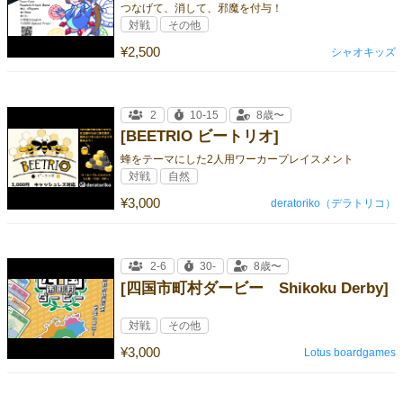
つなげて、消して、邪魔を付与！
対戦
その他
¥2,500
シャオキッズ
2
10-15
8歳〜
[BEETRIO ビートリオ]
蜂をテーマにした2人用ワーカープレイスメント
対戦
自然
¥3,000
deratoriko（デラトリコ）
2-6
30-
8歳〜
[四国市町村ダービー Shikoku Derby]
対戦
その他
¥3,000
Lotus boardgames