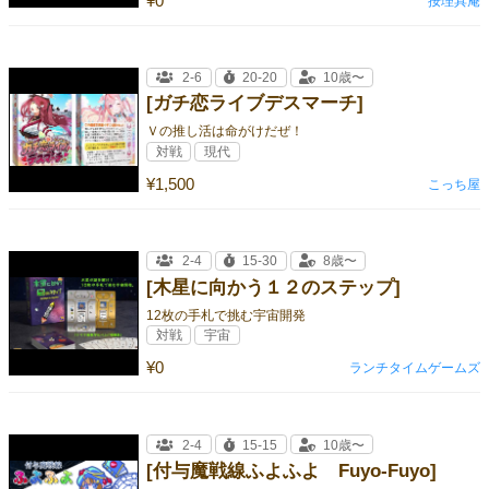
¥0
按理具庵
2-6
20-20
10歳〜
[ガチ恋ライブデスマーチ]
Ｖの推し活は命がけだぜ！
対戦
現代
¥1,500
こっち屋
2-4
15-30
8歳〜
[木星に向かう１２のステップ]
12枚の手札で挑む宇宙開発
対戦
宇宙
¥0
ランチタイムゲームズ
2-4
15-15
10歳〜
[付与魔戦線ふよふよ Fuyo-Fuyo]