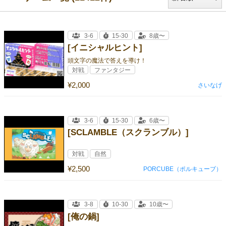
3-6
15-30
8歳〜
[イニシャルヒント]
頭文字の魔法で答えを導け！
対戦
ファンタジー
¥2,000
さいなげ
3-6
15-30
6歳〜
[SCLAMBLE（スクランブル）]
対戦
自然
¥2,500
PORCUBE（ポルキューブ）
3-8
10-30
10歳〜
[俺の鍋]