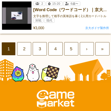
2
15-20
6歳〜
[Word Code（ワードコード）｜京大ボドゲ製作所]
文字を推理して相手の英単語を暴く2人用カードバトル
対戦
現代
¥3,000
京大ボドゲ製作所
1
2
3
4
5
›
»