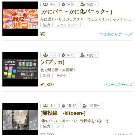
4-7
5-10
9歳〜
[かにパニ ～かに化パニック～]
か
に語とハサミジェスチャーで伝えろ！ハチャメチャ協力コミュニケーションゲーム
協力
ファンタジー
¥0
つきあかりゲームズ
2-6
5-15
8歳〜
[パプリカ]
色で縛る新・大富豪！
対戦
その他
¥1,800
パニーニゲームズ
1-4
15-40
10歳〜
[帰投線 -kitosen-]
崩れていく世界の中で、帰投線をつなごう
協力
SF