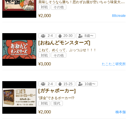
美
味しそうなら勝ち！思わずお腹が空いちゃう味覚大喜利ゲーム
対戦
その他
¥2,000
88create
2-4
20-30
8歳〜
[おねんどモンスターズ]
こねて、めくって、ぶっつぶせ！！！
対戦
その他
¥3,000
たこたこ研究所
2-4
15-25
10歳〜
[ガチャポーカー]
“課金”できるポーカー!?
対戦
現代
¥2,000
楠本舗