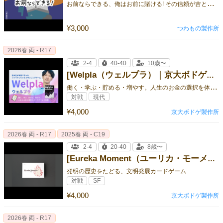
お
前ならできる、俺はお前に賭ける! その信頼が吉と出るか凶と出るか、 期待と緊張渦巻く運命の勝負が、今始まる、、！ ⭐︎パーティ
¥3,000
つわもの製作所
2026春 両 - R17
2-4
40-40
10歳〜
[Welpla（ウェルプラ）｜京大ボドゲ製作所]
働
く・学ぶ・貯める・増やす。人生のお金の選択を体感するファイナンシャルプランニングゲーム
対戦
現代
¥4,000
京大ボドゲ製作所
2026春 両 - R17
2025春 両 - C19
2-4
20-40
8歳〜
[Eureka Moment（ユーリカ・モーメント）｜京大ボドゲ製作所]
発明の歴史をたどる、文明発展カードゲーム
対戦
SF
¥4,000
京大ボドゲ製作所
2026春 両 - R17