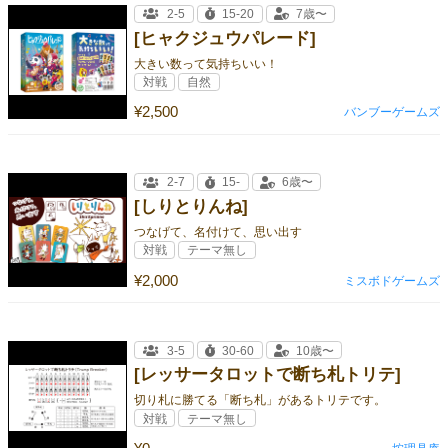
2-5
15-20
7歳〜
[ヒャクジュウパレード]
大きい数って気持ちいい！
対戦
自然
¥2,500
バンブーゲームズ
2-7
15-
6歳〜
[しりとりんね]
つなげて、名付けて、思い出す
対戦
テーマ無し
¥2,000
ミスボドゲームズ
3-5
30-60
10歳〜
[レッサータロットで断ち札トリテ]
切り札に勝てる「断ち札」があるトリテです。
対戦
テーマ無し