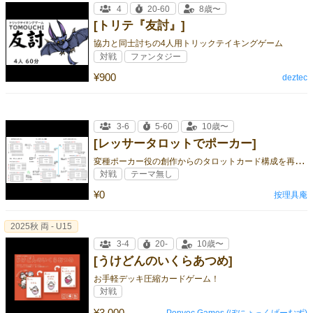
4
20-60
8歳〜
[トリテ『友討』]
協力と同士討ちの4人用トリックテイキングゲーム
対戦
ファンタジー
¥900
deztec
3-6
5-60
10歳〜
[レッサータロットでポーカー]
変
種ポーカー役の創作からのタロットカード構成を再発明！
対戦
テーマ無し
¥0
按理具庵
2025秋 両 - U15
3-4
20-
10歳〜
[うけどんのいくらあつめ]
お手軽デッキ圧縮カードゲーム！
対戦
¥3,000
Ponyoc Games (ぽにょっくげーむず)