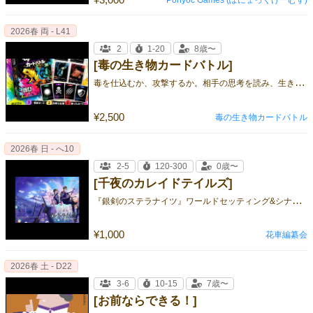
2026春 両 - L41
2
1-20
8歳〜
[毒の生き物カードバトル]
毒
を仕込むか、攻撃するか。相手の思考を読み、生き残れ。
¥2,500
毒の生き物カードバトル
2026春 日 - へ10
2-5
120-300
0歳〜
[千夜のカレイドテイルズ]
『
銀剣のステラナイツ』ワールドセッティング&シナリオ集
¥1,000
花車編纂会
2026春 土 - D22
3-6
10-15
7歳〜
[お前ならできる！]