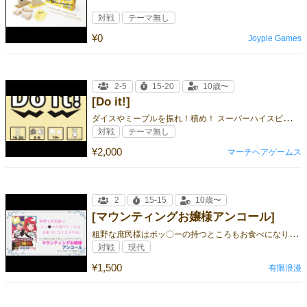
対戦
テーマ無し
¥0
Joyple Games
2-5
15-20
10歳〜
[Do it!]
ダ
イスやミープルを振れ！積め！ スーパーハイスピードダイスアクションゲーム！
対戦
テーマ無し
¥2,000
マーチヘアゲームス
2
15-15
10歳〜
[マウンティングお嬢様アンコール]
粗
野な庶民様はポッ〇ーの持つところもお食べになりますのね
対戦
現代
¥1,500
有限浪漫