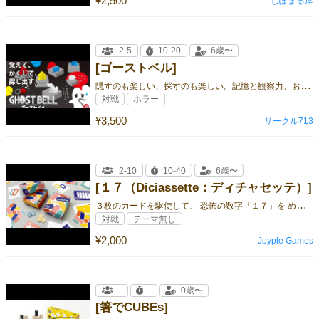
¥2,500
しぽまる屋
2-5
10-20
6歳〜
[ゴーストベル]
隠
すのも楽しい、探すのも楽しい。記憶と観察力、おばけたちによるパーティゲーム！
対戦
ホラー
¥3,500
サークル713
2-10
10-40
6歳〜
[１７（Diciassette：ディチャセッテ）]
３
枚のカードを駆使して、 恐怖の数字「１７」を めぐる駆け引きに 勝利しちャッテ！？
対戦
テーマ無し
¥2,000
Joyple Games
-
-
0歳〜
[箸でCUBEs]