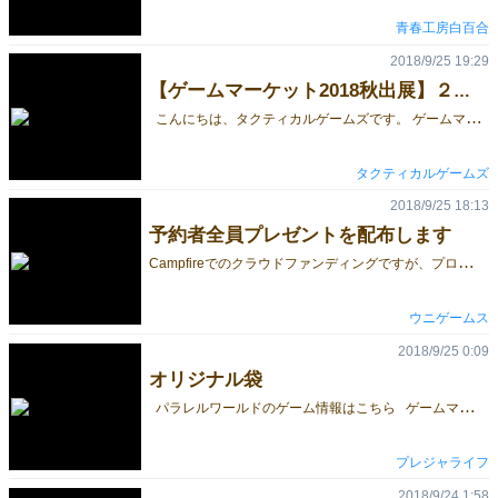
青春工房白百合
2018/9/25 19:29
【ゲームマーケット2018秋出展】２つの新作発売します。
こんにちは、タクティカルゲームズです。 ゲームマーケット2018秋に１年ぶりに出展します！よろしくおねがいいたします。 タクティカルゲームズのブースでは、２つの新作と『スペースエディター』を出展予定です。『スペースエディター』は去年の2017秋にて発売したゲームです。現在アマゾンでは品切れとなっておりますが、ゲームマーケット２０１８秋では若干数の在庫にて販売予定です。 さて、２つの新作ですが１つめは『アフィニティー』です。競を行って自分の軍隊を完成させる競ゲーです。プレイ時間としては中量級位の重さのゲームでしょうか。裏切り者など競とってはいけない部隊が有る中で如何に自分の軍隊を強くするかが重要です。そして、もう１つの『リチュアル』は囚人のジレンマのシステムを使って邪悪な儀式をするというテーマの軽ゲーです。相手の手を読む程勝利に近づきます。 “駆け引きを制し、最強の軍隊を編成せよ！” プレイ人数: 3～5人 / プレイ時間: 20～30分 / 推奨年齢: 10歳以上 / 難易度:★★★☆☆ 【テーマ】 長く続いた戦乱の末に封建制度は衰退し、有力貴族は王位継承権を巡る争いを始める。兵は報酬など具体的な見返りを基に戦役従事する事となった。実利的な見返りは裏切りや離反を多発させ忠誠と正義の時代は終わりを告げる。そんな時代の最中、あなたは有力貴族の一人となって、他の貴族が所有する部隊や傭兵を抱き込み来る戦争の為に軍拡競争をして、だれよりも強力な軍隊を編成しなくはなりません。 【ジャンル】 軍編成競りゲーム（3～5人） 【ゲームの特徴】 ・競の対象となる部隊は親のみが見る事が出来るのでブラフや駆け引きといった心理戦が行われる所が楽しい。 ・最後まで競り取った部隊の内容が見れないので最後まで勝者がわからない。 ・手札の報酬カードには競りで有利になる能力がある物もある為、手札の中で自分なりの戦略を構築するのが楽しい。 ・部隊を集め軍隊をコレクションしている感じが楽しい。 【内容物】 部隊カード: 20枚 / 勅令カード: 20枚 / 編成カード: 10枚 / 報酬カード: 50枚 / 固定報酬カード: 15枚 / 勝利点マーカー: 36個 / サマリーカード: 5枚 / 親プレイヤーマーカー: 1個 / ルールブック: 1冊 【リンク】 アフィニティー（ゲムマブログ） 公式ページ（http://tactical-games.net/affinity/） ボドゲーマ（https://bodoge.hoobby.net/games/affinity） “読み、詠え” プレイ人数:2～5人 / プレイ時間;15～30分 / 推奨年齢:8歳以上 / 難易度:★★☆☆☆ 【テーマ】 『古き神々』の復活を願い、その封印を解く儀式を執り行う為に集った。最も儀式に貢献した者は古き神々復活の暁に多大な褒美を受け取る事が出来るだろう。その為には、他の術者を出し抜く邪悪な行いをしなくてはならない。他の術者の心の内を読み、彼らがどの様な行いをするのか良く観察して呪文を詠唱しなくてはならない。 【ジャンル】 囚人のジレンマの儀式ゲーム（2～5人） 【ゲームの特徴】 ・手の読み合いが熱い囚人のジレンマベースのカジュアルゲーム ・手札から1枚出して全員で公開するだけのシンプルなルールだけど奥が深い。 ・プレイヤーの性格がゲームに影響し、読めば読むほどドキドキする。 ・得点方法によってプレイヤーの目指す手が少しずつ見えてくる。 【内容物】 詠唱カード: 30枚 / 呪文マーカー: 15個 / 祭壇: １個 / 貢献マーカー: 33個 / 狂気マーカー: 16個 / スタートプレイヤーマーカー: １個 / サマリーカード: 5枚 / ルールシート: １枚 【リンク】 ゲムマブログ（http://gamemarket.jp/game/『リチュアル』ritual/） 公式ページ（http://tactical-games.net/ritual/） ボードゲーマ（https://bodoge.hoobby.net/games/ritual） ツイッターフォローも宜しくお願いいたします！ TWITTER→https://twitter.com/TacticalGamesJP
タクティカルゲームズ
2018/9/25 18:13
予約者全員プレゼントを配布します
C
ampfireでのクラウドファンディングですが、プロジェクト達成率が200%になりました！ ストレッチゴールとして200%達成時には『真贋のはざまで』の解説ハンドブック(電子書籍)を予約者全員にプレゼントすると発表しておりましたが、皆様にお届けできることになりました。 Campfireでの予約受付は10/4までとなっています。 ぜひまだの方も、この機会にご予約ください。 藝大の研究者が学術協力するガチの西洋美術史教育用ボードゲームを作りたい - クラウドファンディングCAMPFIRE
ウニゲームス
2018/9/25 0:09
オリジナル袋
パラレルワールドのゲーム情報はこちら ゲームマーケット2018秋では、 オリジナル袋をご用意しようと鋭意ドラフト製作中です。 こちらを見かけたら「あ、あそこだな」 と思っていただけますと有難いです。 ◇◆◇◆◇◆◇◆◇◆◇◆◇◆◇◆◇◆◇◆◇◆ 大人がハマるボードゲーム ～時間もお金も損したくないボードゲーマーへ～ ParallelWorld -パラレルワールド- 公式ホームページ ◇◆◇◆◇◆◇◆◇◆◇◆◇◆◇◆◇◆◇◆◇◆
プレジャライフ
2018/9/24 1:58