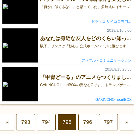
「
何かに似てるな～」と思っていた、多層式レイヤー多面体ダイス7個セット【パッションフルーツ】が 焼き芋に似ていることに気付いたので商品名をパッションフルーツから 秋らしい「焼き芋」に変更しました。 黒いツブツブをパッションフルーツの種としてではなく、 焼き芋の焦げた皮の破片としてみれば、 蜜タップリの焼き芋に見えてきます。 ◆蜜たっぷりの焼き芋のサイコロはこちら ドラタコ
ドラタコ サイコロ専門店
2018/9/16 5:00
あなたは身近な友人をどのくらい知っていますか？（ゲームマーケット2018秋★新作★出展作品『核心』）
以
下、リンクは「核心」公式ホームページに飛びます。 前回に引き続き今回は、本カードゲームの副題②について話していきます。これを知ることで、ゲームの目的やルールを理解することができますので、ちょっとお付き合え頂ければと思います。 ＜副題＞ 前回：① 未知の「自分」に気付くカードゲーム 今回：② 本当の「他者」と出会うカードゲーム 初めに質問です。 『あなたは、身近にいる友人をどのくらい知っていますか？』 「いや、結構、遊んでるし、食事行ったりするんで、結構知ってます！」とあなたは言うかもしれない。しかし、実際はそうでないことが多いです。なぜなら、本当の意味で「他者」と出会っていないからです。 日常はあまり顔を出さない「他者」と出会った時、例えば、あなたはこう感じます。「こんな意見を持っているとは意外過ぎる！」「こんなこと普通できないよな…」「そんな大胆なこと言っちゃう？」とかです。 あなたには、到底理解できない「他者」がそこに立ち現われてきます。この時、本当の意味で「友人と出会った」ことになります。それまで、あなたはその友人に出会っていない… ここで、前回の「フロイト」に続き、もう１人の現代哲学者「ガダマー」を紹介します。 では、そんな友人が持つ「他者」と出会った時、あなたはどうしますか？ 自分には到底理解できないと一蹴するのか、人間は千差万別だからそういう人間もいるよねと受入れるのか・・・ガダマーは、そのどっちも否定します。 簡単にガダマーの「他者への理解」を述べるとこういう感じになります。 ① 普遍的な問いを立てる ② 自分と友人の過去を踏まえて考える ③ ①の答えを見つける（できれば友人と対話して） ①の普遍的な問いを立てるというのは、例えば「金遣いの荒い人」がいたとします。この場合は「正しいお金の使い方はどういったものか？」と、普遍的に誰でもフェアに考えることができるような問いにするということです。 そして②で友人の過去に何があったのか？自分の過去の経験はどうか？などを踏まえて③できれば、その友人と対話しながら、より「正しいお金の使い方」の答えを見つけるということです。 最も大事なのは、この時「あなた自身が変容する」ということです。あなたが持っていた先入観がなくなり、より「他者」を理解できる人間になるということ。 さて・・・前置きが長くなりましたが、本カードゲーム『核心』は２人用のコミュニケーションゲームであり、相手の「他者」（核心）を開示します（上図①）。カードゲームのルール自体は「他者」を開示するまでですが、おそらくあなたは友人の意外な一面（「他者」）に出会うことになるでしょう。
アップル・コミュニケーション
2018/9/15 23:55
『甲冑どーる』のアニメをつくりました。
G
AKINCHO-heartBOXの異なるGです。 トランプゲーム大富豪をベースにした『甲冑どーる』は どういう事が出来るゲームなのか、 言葉では伝えづらい部分もありましたので、アニメを作りました。 第1話をYOUTUBEにUPしましたのでぜひ見てやってください！ （一応ちゃんとしたストーリーもありますよ） 本編に出てくるカードの画像データは 2個前のブログに、全てUPしてありますので、 よかったら印刷して遊んでみてくださいo(^▽^)o 尚、当初は30分で収まっていたのですが、 セリフ読み終わる前に場面がかわると指摘を喰らい、 時間調整したところ、1時間超える事になってしまいました...orz なので、前編・中編・後編の3つに分けてます。 前編・・・ルール説明 中編・・・テストプレイ 後編・・・ガチバトル （だいたい↑の用な内容になってます） https://www.youtube.com/edit?o=U&video_id=ZmsCwiPBMMk https://www.youtube.com/edit?o=U&video_id=5GAncFnAGao https://www.youtube.com/edit?o=U&video_id=fSAYu9UXWsk （異なるGで検索して頂くと、チャンネルがたぶん一番上に出てきます） 今回は3～6人で遊ぶ場合のアニメになってますので、 次回は2人で対戦する場合のアニメをUPします。 （アニメを見て頂いた方はわかると思いますが、彼？とバトルします） 今年度中にはUPしたいですね！！ ・・・いや、結構時間が掛かるんですよ。 これ作ってなかったら、今度のゲームマーケットでVol.3とVol.4も出せたんじゃないかな？
GAKINCHO-heartBOX
«
793
794
795
796
797
»