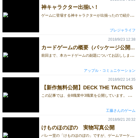
神キャラクター出揃い！
ゲ
ームに登場する神キャラクターが出揃ったので紹介します。 パラレルワールドの詳細情報はこちら ★岩の神 ヴァラフォス 全ての責任を回避する防御タイプ 頑なな意思（パーフェクトシールド） １ゲームに１度だけ、統治する世界の増加を無効にする。 この効果は、以下のときに発動できる。 ①自分が終焉の世界をめくったとき ②他のプレイヤーが幸福な世界をめくったとき ③他の神の特殊能力による効果を受けたとき ★傲慢の神 クスィパスメノス 攻守のバランスが良い防御＆迎撃タイプ 傲慢にも程がある（アルティメットアロガント） 1ゲームに１度だけ、左右どちらかの神に統治する世界を押し付けることができる。 この効果は、以下のときに発動できる。 ①自分が終焉の世界をめくったとき ②他のプレイヤーが幸福な世界をめくったとき ★無の神 ティポタ 統治責任を無に帰す回復タイプ 無の境地（ニルヴァーナ） １ゲームに１度だけ、以下により失われた世界統治可能数を回復する。 ①自分がめくった終焉の世界に紐付く平和な世界 ②他のプレイヤーがめくった幸福の世界に紐付く平和な世界 ②の効果は、他のプレイヤーも同様に影響を受けるため、他のプレイヤーも世界統治可能数が回復する。 この効果は、自分のターンの始めにのみ発動できる。 ★記憶の神 ムネーメ 事実を捻じ曲げる迎撃タイプ 記憶の改竄（リターン・ザ・ワールド） １ゲームに１度だけ、①自分のターンにおいて世界カードをめくり直す もしくは②他のプレイヤーに世界カードをめくり直させることができる。 始めにめくった世界カードは元の場所に伏せる。 また、効果の対象となった神のターンにおいて、戻した世界カードをめくることはできない。 --------------------------------------------------------------------------- 拡張vol.１ 新たなる邪神にて追加 ★無邪気の神 アソオス 犠牲を厭わない博打タイプ ルールとは無視するもの（イノセントワールド） １ゲームに１度だけ、3つの扉を犠牲トークンとして選択する。 その後、終焉の世界をめくったときに、犠牲トークンをめくる。 平和もしくは幸福な世界であれば、犠牲トークンが代わりに責任を負う。 終焉の世界であれば、残りの世界統治可能数に関係なく即敗北となる。 なお、この神が敗北したとき、未使用のトークンは場に戻る。 この効果は、自らのターンの始めにのみ使用できる。 ★艶美の神 オモルフィ 絶頂を狩る迎撃タイプ 幻煙風景（ゴッドハンター） １ゲームに１度だけ、他の神が発動した特殊能力の効果を阻止することができる。 また、発動を阻止した特殊能力を自らの能力として発動できる。 奪った特殊能力の発動タイミングは、その特殊能力の効果発動タイミングに依拠する。 ★双子の神 ズィズィミ 数の有利で殴り倒す防御＆攻撃タイプ 棣鄂之情（ワールドシェア） 自らのターンにおいて終焉の世界をめくったとき、もしくは、他の神が発動した特殊能力により責任を負うとき、 責任を負う世界統治数カウントは半分になる（割り切れない場合は切り捨て）。 他の神が幸福の世界をめくったときには適用されない。 この効果は、ゲーム終了まで永続する。 ★終焉の神 テロス ハマれば最恐最悪攻撃タイプ 神のみぞ知る世界（ゴッドオンリーノーズ） １ゲームに１度だけ、場に並ぶ全ての終焉の世界を自分の好きな位置に裏返して設置する。 他の神は、裏返した終焉の世界の位置を知ることはできない。 この効果は、自らのターンの始めにのみ発動できる。 ★光の神 フォス 賢く攻める偵察タイプ 深淵に差し込む光（シャイニングスコープ） 自らが宣言した数の世界を、他の神に知られることなく確認できる。 宣言した世界数を自らの世界統治数としてカウントする。 この効果は、自らのターンの始めに何度でも発動できる。 パラレルワールドの詳細情報はこちら ◇◆◇◆◇◆◇◆◇◆◇◆◇◆◇◆◇◆◇◆◇◆ 大人がハマるボードゲーム ～時間もお金も損したくないボードゲーマーへ～ ParallelWorld -パラレルワールド- 公式ホームページ ◆◇◆◇◆◇◆◇◆◇◆◇◆◇◆◇◆◇◆◇◆◇
プレジャライフ
2018/9/23 12:38
カードゲームの概要（パッケージ公開）（ゲームマーケット2018秋★新作★出展作品『核心』）
前
回まで、本カードゲームの副題についてお話ししました。「核心」のカードゲームのコンセプトを理解して頂き、最大限にゲームが持つ効果を引き出すために、まだ読んでいない方は、是非ご一読下さい。 ※以下、リンクは「核心」公式ページのブログへ飛びます。 ①未知の「自分」に気付くカードゲーム ②本当の「他者」と出会うカードゲーム 今回は、これらを踏まえた上で、パッケージの裏面を公開します！！今までも、パッケージは載せていたのですが、裏面は文字が小さすぎて見えなかったと思いますので… 「核は、あなたの心にある。」という標題からも分かるように「核心」というのは、取り扱いを間違えると、爆発しかねない「核」でもあります。 こちらについては、コミュニケーションにおける「最重要事項」になりますので、また次回！説明致します。
アップル・コミュニケーション
2018/9/22 14:35
【新作無料公開】DECK THE TACTICS
こ
の記事では、全8職業中3職業を公開しています。 この記事の最後にある画像群を印刷すれば、2〜3人で遊ぶことができます。 ゲムマ2018秋に新作「DECK THE TACTICS」を出します。 本ゲームをおすすめできるユーザ 対人戦が好きな方 カードゲームが好きな方 シミュレーションRPGが好きな方 サンプルを公開しますので、ぜひ遊んでみてください。 この記事の最後にある画像群を印刷し、カードを切り取ったら遊べるようになっています。 切り取ったカードは、カードスリーブにいらないカードと一緒にいれると遊びやすくなります。必須ではありません。 友人と遊んだり、ゲーム会に持っていったりご自由にどうぞ。 ゲムマ参加しない方でもガンガン遊んでください。 #でくたく をつけて感想をつぶやいてくれると、とても喜びます。 予約フォームは、印刷所から印刷物があがってきて、販売できる状態になったら設置する予定です。 以下、試しに遊んで見るための画像群です。 ▼▼▼▼説明書▼▼▼▼ ▼▼▼▼職業カードとHPカード▼▼▼▼ ▼▼▼▼ボードとコマ▼▼▼▼ コマは小銭や、他ゲームのコマを流用してもプレイできます。 ▼▼▼▼剣闘士▼▼▼▼ ▼▼▼▼レンジャー▼▼▼▼ ▼▼▼▼パラディン▼▼▼▼
工藤さんのゲーム
2018/9/21 20:32
けものほのぼの 実物写真公開
パ
レー堂の「けものほのぼの」ですが、ゲームマーケット前にできる限りの情報を公開していきたいと思います。時間が限られる中で来ていただいたのに「思ってたのと違う！」とがっかりする人がでては申し訳ないので。 今回は前回お伝えしていなかった「ゲームの内容物の紹介」と「実物の写真の公開」をします。 ゲームの内容物は以下の3つです。 ・カード18枚 ・説明書1枚（B5サイズ） ・箱 ちなみに説明書はツイッターにて画像配布をおこないます。失くしても安心ですね。 次に実物写真の公開です。 やる気は使うとなくなります。 おわり