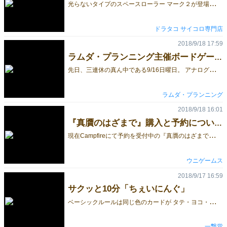
光
らないタイプのスペースローラー マーク２が登場しました。 今までのスペースローラー（旧スペースローラー）は蓄光素材を使用していたため、 明るい場所と暗い場所ではこんな感じでした。 ◆明るい場所（旧スペースローラー） ◆暗い場所（旧スペースローラー） 蓄光は「光ったら綺麗」ですが、 「そもそも、サイコロは暗い場所では使わないから蓄光の意味が無い！」 と言う事で、新バージョンのマーク２は蓄光素材を使わず、こんな感じになりました。 ↓ ↓ ↓ ↓ ↓ ◆ブルー&ブラック(マーク２) スペースローラーダイス MK2【ブルー/ブラック】6個入り１セット SpaceRollerDice MK２ ◆ブルー&ホワイト(マーク２) スペースローラーダイス MK2【ブルー/ホワイト】6個入り１セット SpaceRollerDice MK２ ◆ブルー&マーブル(マーク２) スペースローラーダイス MK2【ブルー/マーブル】6個入り１セット SpaceRollerDice MK２ 今はまだ、ブルー線だけですが近いうちにグリーン線やイエロー線も登場します。 グリーン線はこんな感じらしいです。 ※色はホワイト・ピンク・ブラック・パープル・ネイビー予定。 ドラタコ
ドラタコ サイコロ専門店
2018/9/18 17:59
ラムダ・プランニング主催ボードゲーム会 開催しました！
先
日、三連休の真ん中である9/16日曜日。 アナログゲームを皆さんに遊んで頂きつつ、秋のゲームマーケットに出す新作のテストプレイもして頂こうという会を開催いたしました。 場所は湯島（御徒町）のvia novaさんというバーをお借りしました。 まずは、参加頂いた皆様に感謝申し上げます。ありがとうございました！ また、お店のスペースを貸して頂いたvia novaさんも大変助かりました。ありがとうございました。 今回はそのボードゲーム会のレポートです。 写真とともに雰囲気を感じて頂ければと思います。 こんな雰囲気のあるバーで遊ばせて頂きました。 始まったのは昼過ぎの14時ですが、 バーですので皆さんにはお酒も楽しんで頂きつつのボードゲームです。 まずは いかさまゴキブリ や Pit などで軽く遊び、楽しい雰囲気に。 その後、参加者様が持ち込まれた鋭意製作中のボードゲームをテストプレイ！ 人数と時間の都合上私が参加できなかったのが残念でした……。 おれたちパイレーツ 自分が体験できていないので感想は言えませんが、プレイされている方たちはわいわいと楽しそうでした！ どんなゲームなんでしょう……。 Three Magic アナログゲーム制作団体「まほろば」さんの、麻雀をベースにした３人用ゲーム。 属性がついていたり、毎回のツモに一喜一憂したりと楽しいゲームです！ 間に話題の 我流功夫極めロード を挟んで大笑いし その後、ラムダ・プランニング制作の これは……贋作じゃないか！ と、秋の新作予定 なるほど？（テスト版） もプレイして頂きました！ありがとうございます！ 他にも様々なゲームで遊んで頂き、 最後には残った全員で一緒に１つのゲームをプレイしました。 14時から始めて、終わったのは21時を過ぎてから。 でも、あっという間でした。 途中からいらっしゃった方も、途中でご用事のために帰られた方もいらっしゃいましたが、 合わせて13人も来て頂きました。 皆さん楽しまれたご様子で、ほっと胸を撫で下ろしています。 またこういったゲーム会は開いていきたいと思いますので、 今回参加頂いた方も、このレポートで興味を持って頂いた方も、 どうぞよろしくお願いいたします。 肝心の、秋のゲームマーケットで出す新作ゲーム内容については、 次回ブログで公開いたしますのでご期待ください！
ラムダ・プランニング
2018/9/18 16:01
『真贋のはざまで』購入と予約について
現
在Campfireにて予約を受付中の『真贋のはざまで』ですが、多くの皆様からのご予約を頂いてとてもうれしく思っています。 https://camp-fire.jp/projects/view/86202 『真贋のはざまで』はブラックマーケットのオークション会場を舞台にしたブラフ競りゲームで、詳細な解説のついた実在の名作絵画を売買することで自然とアートに詳しくなれるゲームです。 この解説文には現役の東京藝大の研究者に全面的な学術協力を頂いており、アートに詳しい方もそうでない方も楽しめます。 本作品はゲームマーケット2018秋にできるだけ持っていくつもりではありますが、現時点で予想外の予約数となっているため会場での確実なご購入を保証できません。 予約を頂いた分については必ず確保いたしますので、できれば上記URLからのご予約をお願いいたします。 ゲムマ会場でのお渡しも致しますので、ご希望の際はお知らせください。
ウニゲームス
2018/9/17 16:59
サクッと10分「ちぇいにんぐ」
ベ
ーシックルールは同じ色のカードが タテ・ヨコ・ナナメに揃ったらカードをゲット！ ゲーム終了時に一番多くカードをゲットした人の勝ち♪ 基本ルールは幼い子も高齢の方も一緒に遊べます。 「色が揃った！」「こっちも消えた！」「連鎖が気持ち良い..!!」 ルール説明は並べ方の諸注意を含めても1〜2分でわかりやすく ゲーム自体もサクッと10分ほどで遊べるので、 ボードゲーム会に持って行ったり・ボードゲームが遊べるお店でも勧めやすい！ ご家庭で家族や友人とトランプで遊ぶ時のように気軽に遊べます。 それだけじゃ物足りない！ 「リバースルール」は運だけではありません。 カードの並べ方は基本ルールと同じですが、 ゲーム終了時にゲットしたカードの枚数が一番少ない人の勝ち♪ 連鎖をすると、最初の１組目以外のカードを 他のプレイヤーにマイナス点として押し付ける事ができます。 他プレイヤーは敵ではありますが、協力して大連鎖の”タネ”を作っていきます。 「いま消すか？」「消したいけど手札に良いカードがない！」 リバースルールは少し難しいので、 既存のボードゲームプレイヤーさんも楽しめるかと思います。 さらにゲームが面白くなる「発展ルール」があります！！ 基本の動きは変えずに、好きな遊び方を見つけていただければと思います。 カードゲーム「ちぇいにんぐ」 ボードゲーマ amazon
一撃堂