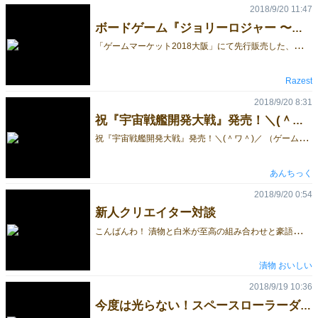
2018/9/20 11:47
ボードゲーム『ジョリーロジャー 〜大海の覇権〜』をAmazonにて販売開始！！
「
ゲームマーケット2018大阪」にて先行販売した、競り×デッキ構築型ボードゲーム『ジョリーロジャー 〜大海の覇権〜』を通販サイトAmazonにて販売開始しました。 なお、本作品は、模型玩具の販売を行うイエローサブマリン全国 23 店舗（一部店舗を除く）とインターネットショッピングサイト「イエローサブマリンONLINE FLAGSHOP」での販売も行っております。 ▼購入ページ Amazon | ジョリーロジャー 〜大海の覇権〜 イエローサブマリンONLINEFLAGSHOP | JOLLY ROGER（ジョリーロジャー） 〜大海の覇権〜 ▼ゲーム詳細 ジョリーロジャー 〜大海の覇権〜
Razest
2018/9/20 8:31
祝『宇宙戦艦開発大戦』発売！＼(＾ワ＾)／
祝
『宇宙戦艦開発大戦』発売！＼(＾ワ＾)／ （ゲームマーケット２０１８秋出品作品です♪） (あんちっくサイトの[カードゲーム]ページの[C20]の商品として販売中♪説明書も公開！) （Ｂｏｏｔｈでも発売中♪） ２～４人 約６０～９０分 税込１２００円(送料360円レターパック) 開発メインの重量級ミリタリーカードゲームです♪＼(＾ワ＾) 各国３艘の宇宙戦艦を開発して太陽系の覇権を争います♪(＾＾)＜太陽系占領戦！ 宇宙戦艦の開発ではパーツカードだけでなく、キャラクターカードも登場します♪ （パーツを操作できる人がいないと、パーツは機能しません！＼(＞＜)) また、戦艦を進軍せずに温存すると次ターンにもらえる ミリタリーカード(パーツカード、キャラクターカードの総称)が増えるので、 温存作戦や漁夫の利作戦も♪ｄ(＾皿＾) ちなみに過去作品「ミリタリー開発大戦」の姉妹品でもあり、 幾つかルールに共通点があります♪d(＾＾)＜分かりやすい！ また比較すると以下の点で遊びやすくなっています♪ｄ(＾＾) ・ルールの簡略化 ・時間短縮(さらに圧縮してスリリングな展開♪) ・進軍マーカーの採用(兵力投入時の同時出しがやりやすい♪) ・温存ルール採用(巻き返しを狙いやすい！) ・プレイシートの標準装備 ゲームマーケットなどで販売される箱仕様はこちら♪ (＾＾)＜充実のコンポーネントです♪ (郵送の場合は、レや―パックに収納する都合上、ファイルケース仕様となります。) カテゴリー： ｜2018年9月19日
あんちっく
2018/9/20 0:54
新人クリエイター対談
こ
んばんわ！ 漬物と白米が至高の組み合わせと豪語する上司に 「じゃあ、おかず全部もらいますね」と言って説教された漬物嫌いのしぱおです。 今日は、少し前の話になりますが シダーブックスのかじさんと対談した際のことをつらつらと～ 真面目な内容っす（手遅れ かじさんとは静岡駅前のボドゲカフェBINGOで知り合いました（仲人は店長♡） お互いに今年初出店のサークルってことですぐに意気投合！（片思いリスクには触れない） それからは絵の依頼をもらったりノウハウを交換したりといったやりとりを ツイッターでしておりました。 あるとき、うちのブラックキャットのテスト会にきてくださり そのままクリエイター談義へ。 まずはスタンスの違いが明確でしたね。 シダーさんは「たのしい」ことをメインにゲーム制作をしてる印象でした。 ロジックとか抜きで楽しさを追及する。本質派ですね！ 対しておいしい漬物は「厳密・正確」を重視した制作です。 具体的には「全力勝負の勝ち負けに面白さを求める」アプローチです。 当然、シダーさんが作るゲームは楽しいです。 なぜなら楽しくなるように作ってるからです。 ユーザーの動作や視線を感覚的に楽しませることに長けております。 ピクテルとかボブジテンみたいな勝敗よりも過程に本質を持つものを好んでるイメージです。 われわれは、というと 運要素もあれどユーザーの知力・実力に勝敗を依存させて 曖昧な判定もユーザー基準の判定も存在しない。 結果を全力でも求めるがゆえに面白くなるようにしています。 麻雀やポーカーといったオールドスタイルですね。 こんな二人なので意見を出し合うと結構ぶつかりますｗ 「もっと盛り上がる仕組みを入れたほうがいい」 「余計なインタラクションは不要」など でもね、これってとっても大事なんですよね。 特にしぱおにとってはメリットが大きいんです。 なぜなら、勝敗に重きを置くゲームを作っていると 勝負のつけ方だけ決まって「面白くないゲーム」になりかねないからです。 究極をいえば「ただのじゃんけん」です。 じゃんけんでも何かをかけたり、罰ゲームをつけたりすれば盛り上がるし楽しいです。 要はその+1がおいしい漬物にとって時間をかけて悩むべきところなんですよね。 それを教えてくれるのがテストをしてくださる皆さんや一緒に卓を囲んでくれる人や シダーのかじさんなんです。 総括すると 僕らはバランスを意識した厳密な勝敗を決めるシステムを考えられますが 面白くすることには、とっても労力をかけて悩んでます。 ですので一緒に遊んでくれたり意見を言ってくれたりする友人がたくさんほしいです。 かしこいしぱおが友達になってやるって言ってるんです。 まずはツイッターからお付き合いを始めましょう。 ↓↓ @kirin3335228
漬物 おいしい
2018/9/19 10:36
今度は光らない！スペースローラーダイス マーク２ 登場！