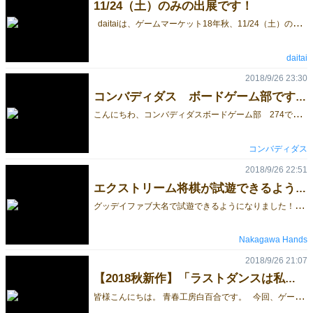
11/24（土）のみの出展です！
daitaiは、ゲームマーケット18年秋、11/24（土）のみの出展となります。 ・「ポラリッチ」を新作として出展します。（企画制作：ナナワリ） ・「じゃれ本」も若干数ですが持ち込みます。 ・あと、開発中のゲームが試遊できるようにしたいと思っています。 新作「ポラリッチ」に関する情報は随時アップしていきます。 また、詳しい情報は、twitter にアップしていきますので こちらもよろしくお願いいたします！ daitai twitter： @DaiTai_Tokyo nanawari twitter： @NANAWARI_games
daitai
2018/9/26 23:30
コンバディダス ボードゲーム部です。
こ
んにちわ、コンバディダスボードゲーム部 274です。 今回、我々コンバディダスは2018ゲムマ秋日曜に参加させてもらいます。 出品予定のゲームは 「おそうじとねこ」2018ゲムマ秋新作！ 「手札をなくしていく、簡単なカードゲーム！ かと思ったら、手札がどんどん増えていく！？ わんぱくねこにご用心！」 手札を無くした人が勝ちです。一度にたくさん手札を出すことが出来ます。 しかし、手札を出していると、わんぱくねこは黙っていられません。 わんぱくねこのカードゲームです。 「ＤＥＫｉＴＡ！」2017ゲムマ秋の作品の再販！ の2件になります。 「おそうじとねこ」の情報は随時更新して行きます。今回もよろしくお願いします！ @convedidas 20181125ｹﾞﾑﾏ秋日曜 コンバディダス ボードゲーム部 274
コンバディダス
2018/9/26 22:51
エクストリーム将棋が試遊できるようになりました！
グ
ッデイファブ大名で試遊できるようになりました！！ エクストリーム将棋の製作で、UVプリンタやレーザーカッターを貸して頂いた大変お世話になったファブスペースです。 まさに、エクストリーム将棋が生まれた場所です！！ 入場無料！ぜひ遊んでみてください！ https://twitter.com/kohta_nakagawa/status/1044858732709056516 ■場所 グッデイファブ大名 （福岡です） 大名小学校の中ですよー！ ■FB https://www.facebook.com/goodayfabdaimyo/
Nakagawa Hands
2018/9/26 21:07
【2018秋新作】「ラストダンスは私に」のカードデザイン公開！
皆
様こんにちは。 青春工房白百合です。 今回、ゲームマーケット2018秋に出展させていただくゲーム、 「ラストダンスは私に」 のカードデザインが決定しましたので、その一部をご紹介させていただきます。 ※ゲームの具体的な内容等は追々公開していく予定でございます。 まずは、こちら！ 画像左側：「姫」カード 画像右側：「王子」カード この二枚のいずれかのカードを最後に所有していればゲームに勝利することができる、メインとなるカードです。 姫カードと王子カードのデザインが異なっている点にご注目ください。 その理由を説明する前に、カードの裏面のデザインと並べた状態でご覧いただきましょう。 画像左側：「姫」カード 画像右側：カードの裏面 姫カードとカードの裏面のデザインを合わせている点にお気づきいただけたと思います。 姫カードからは、あえてカード名称や効果説明をなくし、このデザインにしています。 このデザインの意図をご説明しますと、このゲームの特色のひとつに、姫カードは常にカードの表面をみんなに見えるように手に持った状態でゲームをプレイする、というルールがあります。 つまり、姫カードを持っているプレイヤーの手札を見ると、姫カードと複数枚のカードの裏面が並ぶことになるのです。 その為、姫カードのデザインをカードの裏面のデザインに寄せることにしました。 デザイン担当から、姫カードと他のカードを手に持った際のデザインの統一感を出したい、との提案がありこのようなデザインとなりました。 デザイン担当のこだわりが見て取れるポイントですね。 最後に、パッケージのデザインも本日デザイン担当から上がって来ましたので合わせて公開します。 こちらになります！ いかがでしたでしょうか。 他のカードデザインもとても魅力的な仕上がりになっています。 これらのご紹介については、またのお楽しみとさせていただければと思います。 当サークルのブログでも情報を公開しておりますので、こちらの方もよろしくお願い致します。 http://blog.skshirayuri.com/ それでは。