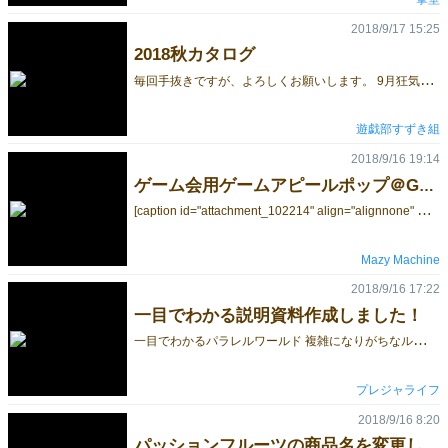
2018/9/17 15:25
2018秋カタログ
毎
回手抜きですが、よろしくお願いします。 9月狂気の勉強会イベントも無事終了しました。 参加者の皆さま、ありがとうございました。
遊戯部すずき組
2018/9/16 19:14
ゲーム会用ゲームアピールポップ＠GM2018秋新作その他お知らせ
[
caption id="attachment_102214" align="alignnone" width="300"] ゲームポップ大[/caption] [caption id="attachment_102215" align="alignnone" width="300"] ゲームポップ小[/caption] 秘教機械と書いてタントラマシーンと読む土曜日出展予定の有我悟です。何故か今ゲーム作り始めちゃったりしてこれ大丈夫？？？ って慌ててますが、色々告知です。 ◇その1 ゲムマ新作「ゲーム会用ゲームアピールポップセット」 ゲーム会でたくさんのゲームが並んでいて、どんなゲームかわからずに手を出せなかった事はありませんか？ 毎回たくさんゲームを持って行くけれど、遊んでもらえなかった事、ありますよね？ そんな人のための、ゲーム内容をアピールするポップです。小箱用の名刺サイズと、大箱用のはがきサイズを御用意しました！ 鉛筆で練習用の下書きもしやすい、厚みのある白上質紙180kgを使用しています。 ゲームの蓋が開かないようにするためのゴムに貼り付けて使うとゴムが行方不明になりにくいメリットもアリ！ たまにゲーム会で人のゲームのゴムを持って帰ってしまったりする（よくある）ミスもこれで防ぎやすくなるのでは？ カードには名前を書く欄もありますので、同じゲームを間違えて持って帰ってしまうのも防げそうです。 私が主催する同人ボードゲーム会「なごやで同人ボードゲームカフェ会」9/30、および希望者がいれば10/14名古屋コミティア、11/10に大阪で開催される「クトゥルー復活祭」で先行発売する予定です。クトゥルー復活祭は出展者まだ募集してるらしいですよ？？？ なお価格ですが大小20枚計40枚を500円で買えるようにしたいなと思ってます。 ◇その2 「なごやで同人ボードゲームカフェ会」で、ゲームマーケット出展サークル様向けサークルカット掲示サービスします。 イベントとしては小規模ですが、名古屋方面の同人ボードゲームに興味を持った層に直接アピール出来る機会ですので、料金も無料ですし、サークルカットを送ってみませんか？ おおむねはがきサイズ程度にサークルカットを印刷して掲示します。面倒だったら手直ししないでそのまま送ってもらってOK。（受付番号だけ出来れば消して下さい。残ってたらこっちで消します） サークルで告知用のチラシなどを御用意いただいている方は、お送りいただければ会場で配布＆少部数であれば上記イベントや名古屋市内のゲームショップなどへの配布・設置のお手伝いも出来ます。 条件？ うちのイベント宣伝してくれたらええやで！ TwitterでRTするだけでオッケーです。協力してやろうという方、告知して欲しい方、是非どうぞ！ なお、#なドか では、ゲームマーケット秋の出展サークル様によるテストプレイやプロモーションなども歓迎しております！ ◇その3 「世界の七不思議/7Wonders」のプレイサマリーの委託販売開始しました。 https://banesto.nagoya/shopdetail/000000006853/006/X/page1/product/ アントワーヌ・ボザの名作ゲーム「世界の七不思議/7Wonders」私家版サマリーをバネストさんで委託販売していただいています。ゲームマーケットまでに再販予定ではありますが、遠方でゲームマーケット不参加が確定されている方などは、バネストでの通販をオススメしています。コミケで買いそびれた方や、最近このゲームを知った方は是非！ プレイやインストがやりやすくなりますよ！ なお、ゲーム内容的に上記参加予定イベントへの持ち込みはいたしません（同人ゲーじゃないし、オリジナルじゃないし、クトゥルフでもないからね……）。
Mazy Machine
2018/9/16 17:22
一目でわかる説明資料作成しました！
一
目でわかるパラレルワールド 複雑になりがちなルール説明をA４一枚に収まるよう工夫しました。 別途、神キャラクター・神器の一覧資料は必要なものの、 こちらがあればとりあえずルールは分かって頂けると思います。 大人がハマるボードゲーム ParallelWorld -パラレルワールド- https://www.parallelworld-boardgame.com/
プレジャライフ
2018/9/16 8:20
パッションフルーツの商品名を変更しました。