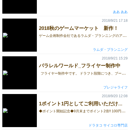
ああ ああ
2018/9/21 17:18
2018秋のゲームマーケット 新作！
ゲ
ーム企画制作会社であるラムダ・プランニングのアナログゲーム、第二弾！ 「なるほど？」 というタイトルで送りだします。 たっぷり119枚のカードを使ったパーティゲームです。 １枚選んだカードを元に、複数のお題について喋ります。 説得力ある説明で、他のプレイヤーを納得させましょう！ 周りは納得度合いを下げるため、どんどん反論してきます。 でも、そんな声は「なるほど～？」と言わせてしまえばＯＫ！ 馬鹿馬鹿しくも楽しく喋りあえる、そんなゲームになっています。 昨年の「これは贋作じゃないか……！」も合わせて頒布します。 ご興味のある方も、そうでない方も、 試遊台もございますので一度足をお運びくださいますよう、 よろしくお願いいたします。
ラムダ・プランニング
2018/9/21 15:29
パラレルワールド_フライヤー制作中
フライヤー制作中です。 ドラフト段階につき、ブース番号や金額入れていませんが、こんな感じかなと思っております。 あの映画のオマージュであることはいわずもがな。 大人がハマるボードゲーム ～時間もお金も損したくないボードゲーマへ～ ParallelWorld -パラレルワールド- https://www.parallelworld-boardgame.com/
プレジャライフ
2018/9/20 12:08
1ポイント1円としてご利用いただけるポイント始めました。
◆
ポイント開始記念◆9月末までポイント2倍!! 100円で2ポイント！ ※9月末まで通常の2倍、商品価格100円毎に2ポイントとなります!! ※ポイントをご利用いただくには会員登録が必要です。 ※会員登録をすると初回登録ポイントとして100ポイントが付与されます。 ※必ずご注文画面でログインをしてお買い求めください。 ※商品価格100円毎に1ポイントが付与されます。 ※1ポイント1円としてご利用いただけます。 ※既に会員登録をされているお客様には初回登録ポイント（100ポイント）を付与済みです。 ※いままでの合計お買上げ金額が大台を突破されているお客様は突破具合に応じて別途付与済みです。 ※保有ポイントは「マイアカウント」でご確認いただけます。 ◆パソコン版 パソコン用会員登録ページはこちら ◆スマートフォン版 スマートフォン用会員登録ページはこちら ドラタコ
ドラタコ サイコロ専門店