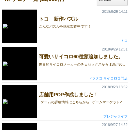
2018/9/29 14:11
トコ 新作パズル
こんなパズルを鋭意製作中です！
トコ
2018/9/29 12:31
可愛いサイコロ60種類追加しました。
世
界的サイコロメーカーのチェセックスから 1辺が30mmもある大きな6面サイコロと 1辺が50mmもある凄く大きな6面サイコロが到着しました！ 一般的なサイコロ（1辺が16mm）の倍の大きさを誇る30mmは 程よい大きさで掴み易く、 ラウンドコーナー特有の丸さから可愛いです！ そして、大きな30mmよりさらに大きい50mmはサイコロは その大きさからサイコロとしてご使用いただくより、 お部屋のインテリアとしてご利用頂く方が良いと思います。 ゲームで使用すると盤上をグチャグチャにしてしまいます…^^; 大きな30mmサイコロはこちら すごく大きな50mmサイコロはこちら ドラタコ
ドラタコ サイコロ専門店
2018/9/28 18:32
店舗用POP作成しました！
ゲームの詳細情報はこちらから ゲームマーケット2018秋の出展者用掲示板を 設置してくださっている越谷のZESTさんへ 送付するPOPを作成しました。 出展者にはなんとも有難い企画。 ありがとうございます！ 大人がハマるボードゲーム ～時間もお金も損したくないボードゲーマーへ～ ParallelWorld -パラレルワールド- 公式ホームページ
プレジャライフ
2018/9/27 14:32