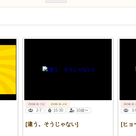
2023春 両‐ウ12
2023秋 両-オ02
2023春 両‐
2-7
15-30
10歳〜
3-
[違う。そうじゃない]
[ヒョ