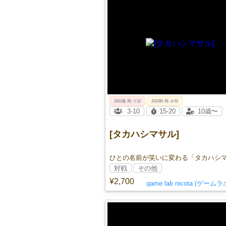
2023春 両‐ウ12
2023秋 両-オ02
3-10
15-20
10歳〜
[タカハシマサル]
ひとの名前が笑いに変わる「タカハシ
対戦
その他
¥2,700
game lab nicota (ゲー