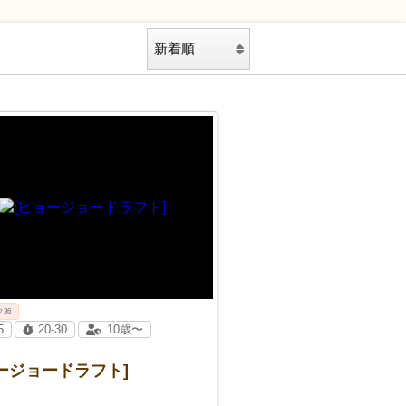
ク36
5
20-30
10歳〜
ージョードラフト]