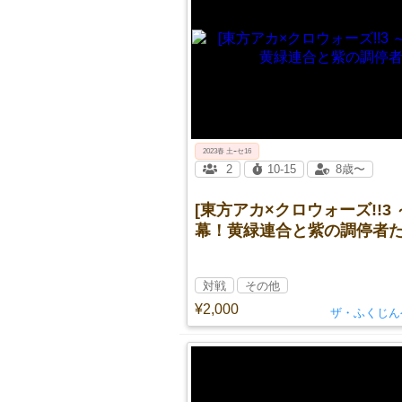
2023春 土ｰセ16
2
10-15
8歳〜
[東方アカ×クロウォーズ!!3
幕！黄緑連合と紫の調停者た
対戦
その他
¥2,000
ザ・ふくじん