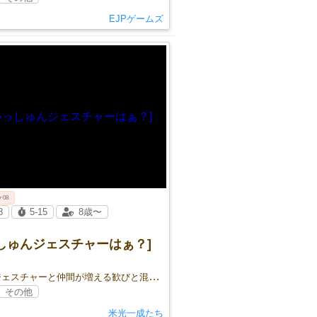
EJPゲームズ
ケ08
8
5-15
8歳〜
しゅんジェスチャーはぁ？]
一瞬のジェスチャーと仲間が増える歓びと混乱、新世代ジェスチャーゲームの登場！
その他
米光一成たち