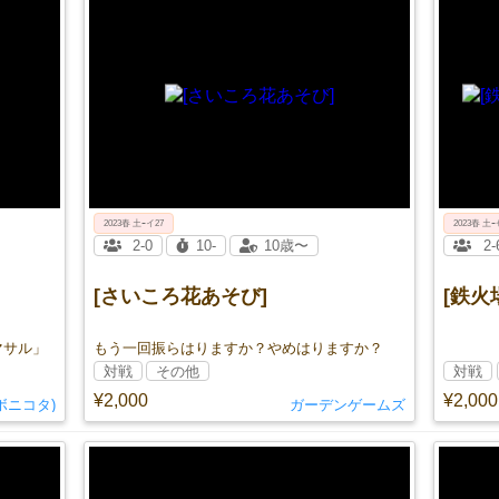
2023春 土ｰイ27
2023春 土ｰ
2-0
10-
10歳〜
2-
[さいころ花あそび]
[鉄火
マサル」
もう一回振らはりますか？やめはりますか？
対戦
その他
対戦
¥2,000
¥2,000
ムラボニコタ)
ガーデンゲームズ