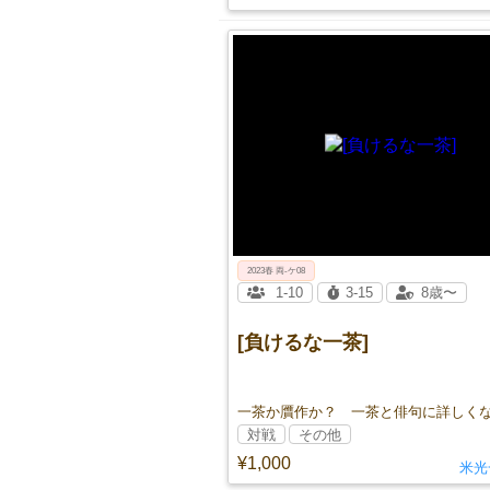
2023春 両‐ケ08
1-10
3-15
8歳〜
[負けるな一茶]
対戦
その他
¥1,000
米光