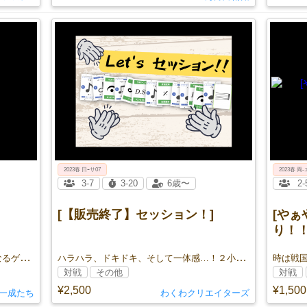
2023春 日ｰサ07
2023春 両‐
3-7
3-20
6歳〜
2-
[【販売終了】セッション！]
[や
り！！
一茶か贋作か？ 一茶と俳句に詳しくなるゲーム。
ハラハラ、ドキドキ、そして一体感…！２小節で最高のセッションを生み出そう！
時は戦
対戦
その他
対戦
¥2,500
¥1,500
一成たち
わくわクリエイターズ