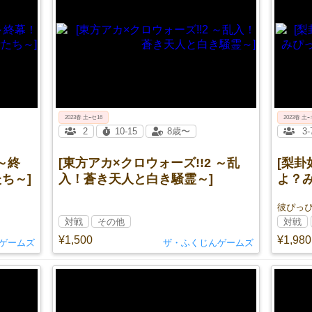
2023春 土ｰセ16
2023春 土ｰ
2
10-15
8歳〜
3-
 ～終
[東方アカ×クロウォーズ!!2 ～乱
[梨
ち～]
入！蒼き天人と白き騒霊～]
よ？
かよ?
彼ぴっ
対戦
その他
対戦
¥1,500
¥1,980
ゲームズ
ザ・ふくじんゲームズ