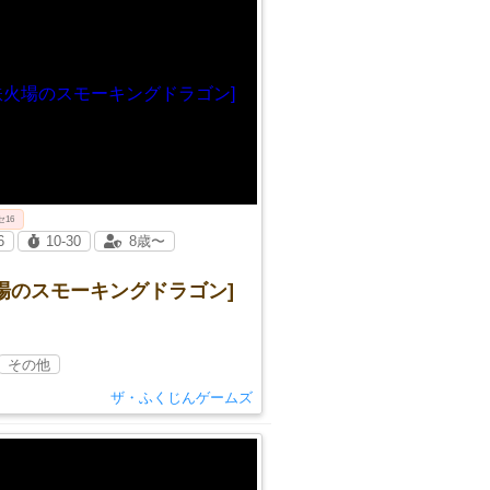
セ16
6
10-30
8歳〜
場のスモーキングドラゴン]
その他
ザ・ふくじんゲームズ