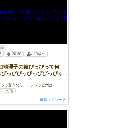
キ31
7
20-30
10歳〜
卦如地理子の彼ぴっぴって何
みぴっぴぴっぴっぴぴっぴゅう
?]
ぴって言うなら、ミシシッピ州は…
その他
酢酸ソイソース