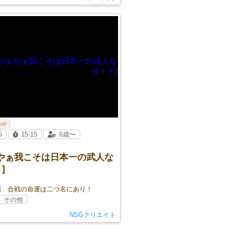
エ07
5
15-15
6歳〜
ぁやぁ我こそは日本一の武人な
]
国 合戦の命運は二つ名にあり！
その他
NSGクリエイト