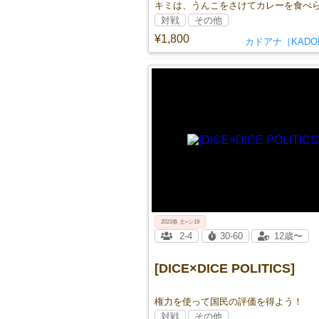
対戦
その他
¥1,800
カドアナ［KADO
2023春 土ｰシ19
2-4
30-60
12歳〜
[DICE×DICE POLITICS]
権力を使って国民の評価を得よう！
対戦
その他