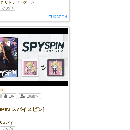
りきりドラフトゲーム
その他
TUKAPON
V18
10-
10歳〜
YSPIN スパイスピン]
VSスパイ
その他