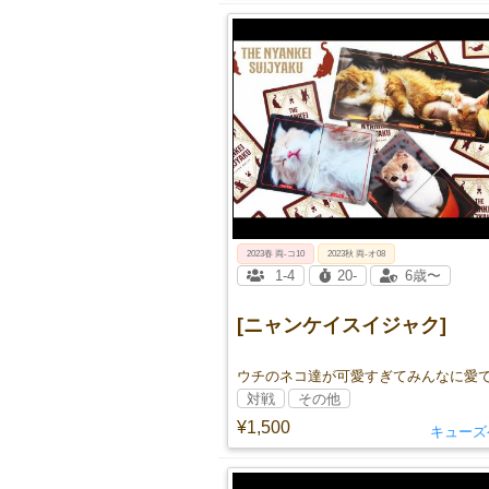
2023春 両‐コ10
2023秋 両-オ08
1-4
20-
6歳〜
[ニャンケイスイジャク]
対戦
その他
¥1,500
キューズ