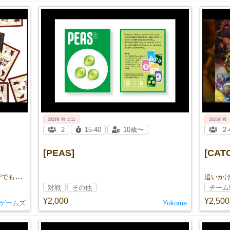
2023春 両‐コ11
2025春 両 -
2
15-40
10歳〜
2-
[PEAS]
[CAT
ウチのネコ達が可愛すぎてみんなに愛ででもらいたいから神経衰弱にしました
対戦
その他
チーム
¥2,000
¥2,500
ゲームズ
Yokome