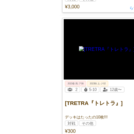
¥3,000
ら
2023春 両‐ア08
2023秋 土-ク02
2
5-10
12歳〜
[TRETRA『トレトラ』]
デッキはたったの10枚!!!
対戦
その他
¥300