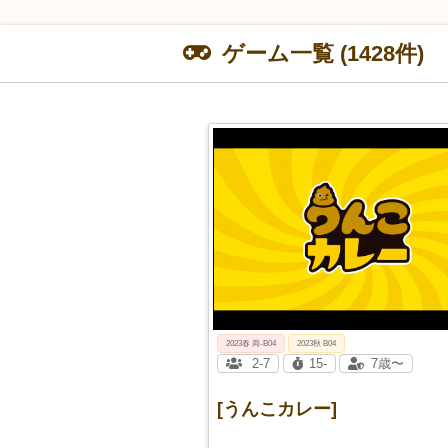
ゲーム一覧 (1428件)
2023春 両‐B04
2023秋 B04
2-7
15-
7歳〜
[うんこカレー]