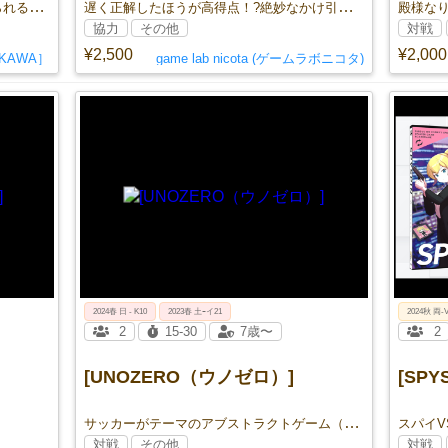
キミは、うんこをさけてカレーを食べられるかな？
遅く正解したほうが高得点！?絶妙なかけ引きが面白い「違う。そうじゃない」
殿様な
協力
その他
対戦
¥2,500
¥2,000
KAWA］
game lab nicota (ゲームラボニコタ)
2024春 日 - K10
2023春 土ｰイ21
2024秋 両-
2
15-30
7歳〜
2
[UNOZERO（ウノゼロ）]
[SP
サッカーがテーマのアブストラクトゲーム（abstract strategy football board game）
スパイ
対戦
その他
対戦