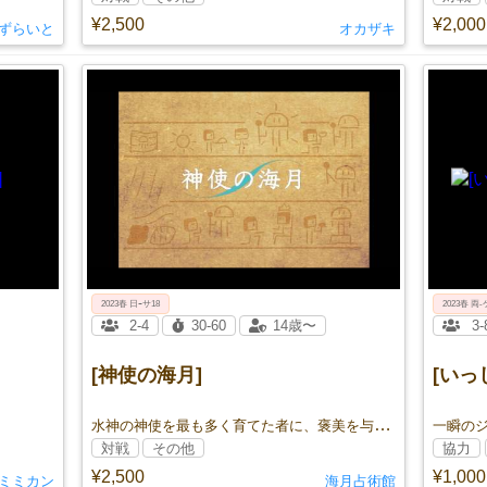
¥2,500
¥2,000
ずらいと
オカザキ
2023春 日ｰサ18
2023春 両‐
2-4
30-60
14歳〜
3-
[神使の海月]
[いっ
水神の神使を最も多く育てた者に、褒美を与えよう――――。
対戦
その他
協力
¥2,500
¥1,000
ミミカン
海月占術館