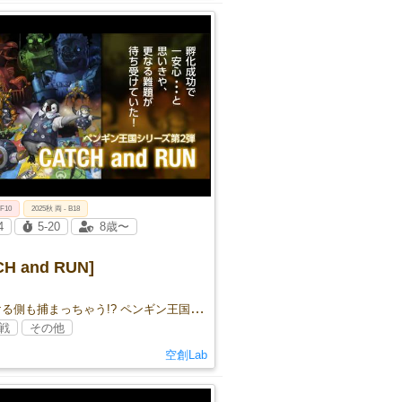
 F10
2025秋 両 - B18
4
5-20
8歳〜
CH and RUN]
追いかける側も捕まっちゃう!? ペンギン王国の命運を握る追いかけっこ!
戦
その他
空創Lab