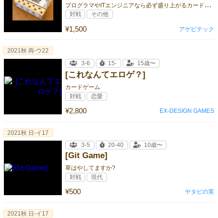
プ
ログラマやITエンジニアなら必ず盛り上がるカードゲーム！
対戦
その他
¥1,500
アゲピテック
2021秋 両-ウ22
3-6
15-
15歳〜
[これなんてエロゲ？]
カードゲーム
対戦
恋愛
¥2,800
EX-DESIGN GAMES
2021秋 日-イ17
3-5
20-40
10歳〜
[Git Game]
草はやしてますか?
対戦
現代
¥500
ヤタピの実
2021秋 日-イ17