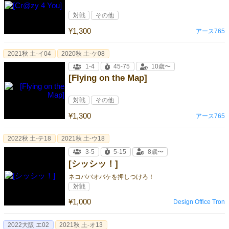
対戦
その他
¥1,300
アース765
2021秋 土-イ04
2020秋 土-ケ08
1-4
45-75
10歳〜
[Flying on the Map]
対戦
その他
¥1,300
アース765
2022秋 土-テ18
2021秋 土-ウ18
3-5
5-15
8歳〜
[シッシッ！]
ネコババオバケを押しつけろ！
対戦
¥1,000
Design Office Tron
2022大阪 エ02
2021秋 土-オ13