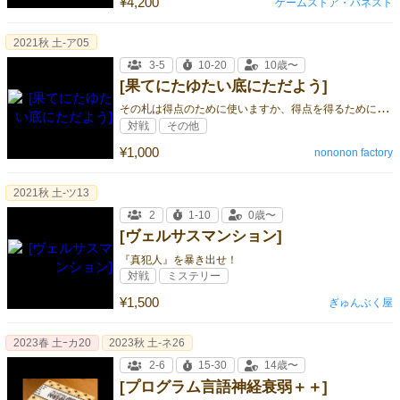
¥4,200
ゲームストア・バネスト
2021秋 土-ア05
3-5
10-20
10歳〜
[果てにたゆたい底にただよう]
そ
の札は得点のために使いますか、得点を得るために確保しますか？
対戦
その他
¥1,000
nononon factory
2021秋 土-ツ13
2
1-10
0歳〜
[ヴェルサスマンション]
『真犯人』を暴き出せ！
対戦
ミステリー
¥1,500
ぎゅんぶく屋
2023春 土ｰカ20
2023秋 土-ネ26
2-6
15-30
14歳〜
[プログラム言語神経衰弱＋＋]