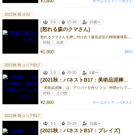
¥3,800
ゲームストア・バネスト
2021秋 両-オ32
3-6
15-30
10歳〜
[怒れる森のクマさん]
怒
れるクマさんを押し付け合う爆笑必至の時限爆弾系ゲーム
対戦
自然
¥1,900
BDS
2021秋 両-エリアB17
2-5
20-20
8歳〜
[2021秋：バネストB17：美術品泥棒（アートロバリー）]
「
美術品泥棒」は、アリバイを作りつつ、仲間からできるだけ多くの美術品を奪うゲームです。
対戦
その他
¥2,800
ゲームストア・バネスト
2021秋 両-エリアB17
3-5
20-20
10歳〜
[2021秋：バネストB17：ブレイズ]