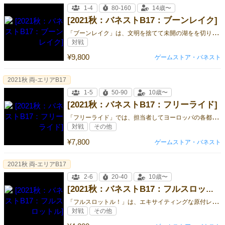
1-4
80-160
14歳〜
[2021秋：バネストB17：ブーンレイク]
「
ブーンレイク」は、文明を捨てて未開の湖をを切り開くための、開拓系のエキスパートゲームです。
対戦
¥9,800
ゲームストア・バネスト
2021秋 両-エリアB17
1-5
50-90
10歳〜
[2021秋：バネストB17：フリーライド]
「
フリーライド」では、担当者してヨーロッパの各都市を結ぶ鉄道路線を建設し、各都市への旅客輸送を行います。
対戦
その他
¥7,800
ゲームストア・バネスト
2021秋 両-エリアB17
2-6
20-40
10歳〜
[2021秋：バネストB17：フルスロットル]
「
フルスロットル！」は、エキサイティングな原付レースにて、お気に入りの原付に賭けるゲームです。
対戦
その他