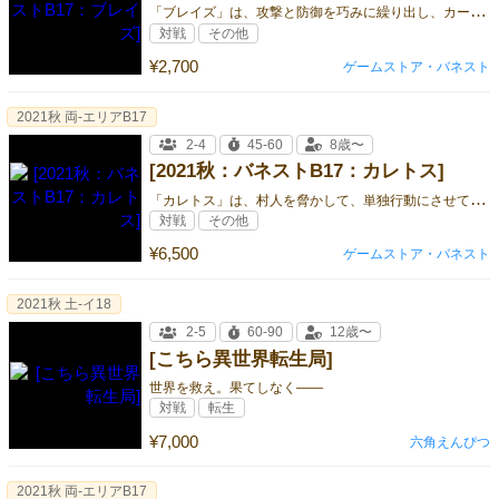
「
ブレイズ」は、攻撃と防御を巧みに繰り出し、カードを集めて相手を圧倒し、早く手札をなくしていくハンドマネジメントゲームです。
対戦
その他
¥2,700
ゲームストア・バネスト
2021秋 両-エリアB17
2-4
45-60
8歳〜
[2021秋：バネストB17：カレトス]
「
カレトス」は、村人を脅かして、単独行動にさせて捕らえるために、モンスターやカレトスを動かす、移動と包囲のゲームです。
対戦
その他
¥6,500
ゲームストア・バネスト
2021秋 土-イ18
2-5
60-90
12歳〜
[こちら異世界転生局]
世界を救え。果てしなく――
対戦
転生
¥7,000
六角えんぴつ
2021秋 両-エリアB17