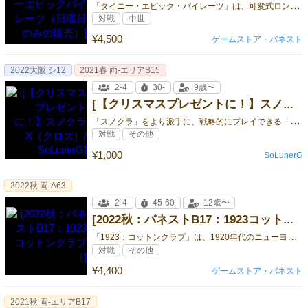
「
タイニー・エピック・パイレーツ」は、可変式ロンデルアクションシステムとアクションコンボを駆使した、大海原の冒険ゲームです。
対戦
中世
¥4,500
ゲームストア・バネスト
2022大阪 シ12
2021春 両-エリアB15
2-4
30-
9歳〜
[【クリスマスプレゼントに！】スノクラX（クロス）/ SoLunerG]
「
スノクラ」をより派手に、戦略的にプレイできる「クリスマス拡張」が登場！
対戦
その他
¥1,000
SoLunerG
2022秋 両-A63
2-4
45-60
12歳〜
[2022秋：バネストB17：1923コットンクラブ（]
「
1923：コットンクラブ」は、1920年代のニューヨークでナイトクラブを経営し成功させる、ワーカープレイスメントゲームです。
対戦
その他
¥4,400
ゲームストア・バネスト
2021秋 両-エリアB17