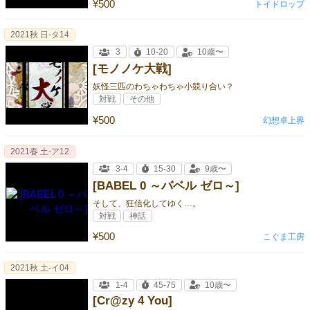
¥500
トイドロップ
2021秋 日-タ14
3
10-20
10歳〜
[モノノケ大戦]
妖怪三匹のわちゃわちゃ小競り合い？
対戦
その他
¥500
幻想卓上界
2021春 土-ア12
3-4
15-30
9歳〜
[BABEL 0 ～バベル ゼロ～]
そして、狂信化してゆく…。
対戦
神話
¥500
こぐま工房
2021秋 土-イ04
1-4
45-75
10歳〜
[Cr@zy 4 You]