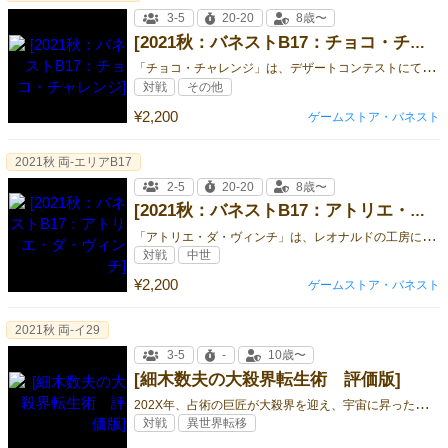
3-5
20-20
8歳〜
[2021秋：バネストB17：チョコ・チャレンジ]
「
チョコ・チャレンジ」は、デザートコンテストにて、適切なタイミングでリスクを図りながら、ケーキを完成させていくゲームです。
対戦
その他
¥2,200
ゲームストア・バネスト
2021秋 両-エリアB17
2-5
20-20
8歳〜
[2021秋：バネストB17：アトリエ・ダ・ヴィンチ]
「
アトリエ・ダ・ヴィンチ」は、レオナルドの工房に入り、作品を描いたり完成させ、評価を獲得して業績を達成させます。
対戦
中世
¥2,200
ゲームストア・バネスト
2021秋 両-イ29
3-5
-
10歳〜
[細木数夫の大殺界転生術 評価版]
2
02X年、占術の巨匠が大殺界を迎え、宇宙に昇った。地上に残された占術師：細木数夫は、巨匠のより良い転生が叶うよう、術式を..
対戦
異世界転移