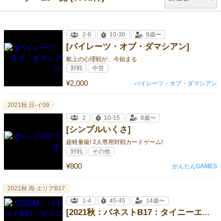
2-6
10-30
8歳〜
[パイレーツ・オブ・ダマシアン]
船上の心理戦が、今始まる
対戦
中世
¥2,000
パイレーツ・オブ・ダマシアン
2021秋 日-イ09
2
10-15
8歳〜
[シンプルいくさ]
超軽量級! 2人専用対戦カードゲーム!
対戦
その他
¥800
がんたんGAMES
2021秋 両-エリアB17
1-4
45-45
14歳〜
[2021秋：バネストB17：タイニーエピックパイレーツ（日曜日のみの販売）]