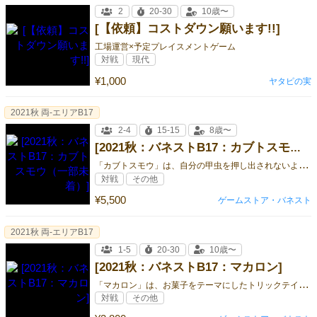
2
20-30
10歳〜
[【依頼】コストダウン願います!!]
工場運営×予定プレイスメントゲーム
対戦
現代
¥1,000
ヤタピの実
2021秋 両-エリアB17
2-4
15-15
8歳〜
[2021秋：バネストB17：カブトスモウ（一部未着）]
「
カブトスモウ」は、自分の甲虫を押し出されないように、ディスクを差し込mu、甲虫の世界の相撲をテーマにしたアクションゲームです。
対戦
その他
¥5,500
ゲームストア・バネスト
2021秋 両-エリアB17
1-5
20-30
10歳〜
[2021秋：バネストB17：マカロン]
「
マカロン」は、お菓子をテーマにしたトリックテイキングゲームで、パティシエとなり王室御用達のパティシエになることを目指します。
対戦
その他