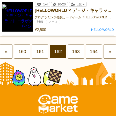
1-4
10-20
5歳〜
[HELLOWORLD × デ・ジ・キャラット コラボデザイン]
プ
ログラミング発想カードゲーム『HELLO WORLD』☆ゲームマーケット特別企画☆さらにお得になるキャンペーンを実施します！
対戦
アニメ
¥2,500
HELLO WORLD
«
160
161
162
163
164
»