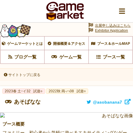
出展申し込みはこちら
Exhibitor Application
ゲームマーケットとは
開催概要＆アクセス
ブース＆ホールMAP
ブログ一覧
ゲーム一覧
ブース一覧
サイトトップに戻る
2023春 土ｰイ32
試遊○
2022秋 両-ハ08
試遊○
あそばなな
@asobanana7
ブース概要
ファミリー、初心者から気軽に遊べるエキサイティングなゲー