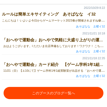
2022/10/29 8:22
ルールは簡単エキサイティング あそばなな イ32
こ
んにちは！ いよいよ今日からゲームマーケット2023春が開催されますね😁 私たちあそばななは🍌🍌🍌🍌 ファミリー初心者からも遊んでいただける 軽いけどエキサイティングなゲームを作っています🎲 試しに遊ぶこともできます。 土曜日「イ32」にいますのでぜひ気軽に遊びに来てください！ こちらのブログでは今回用意しているゲームを紹介させてください！ ＜お品書き＞ ＜商品紹介＞ まず初めに紹介したいのは最新作のMatch!🥂 共通の経験を探り合い、特別な1人を見つけるマッチングゲームです✨ お題に沿って経験を質問 して、共通点を見つけられた場合ポイント❗️ グループで遊ぶときや、婚活などにも使えるかも！ 次に紹介するのは 究極の早口言葉ゲームカミカミフカヒ🗣 ランダムで出てくる難しい早口言葉を上手に発音してアナウンサーを目指せ❗️ 教官の評価は気まぐれうまくできればレベルアップ声で盛り上がるパーティーゲーム配信にもおすすめ✨ 次は、あそばななで一番話題の子供にもパーティ好きの大人にも大人気「おへやで運動会」です🇪🇸🇩🇪🇯🇵🇨🇷 24種類のミニゲームが集まったお部屋で気軽にできるパーティーゲーム🎉 ミニゲームをプレイし勝った人がカードの裏にあるメダルをゲットできます🏅 メダルが多かった人が優勝というゲームです🏆 最後はあそばななの定番焼き肉よりお寿司が好き？🥩🍣 究極の２択から相手の好みを探り合うゲーム🔎 「焼肉派？寿司派？」「ネコ派？イヌ派」などのお題からプレイヤーの好みを探ります🕵️‍♂️ お題ごとに自然の相手のことが知れる、アイスブレイクにぴったりの軽いゲームです🎉 以上、あそばななのゲーム紹介でした！いかがでしたか？ 土曜日ゲームマーケット「イ32」におりますのでぜひ遊びに来てください！めじるしは🍌🍌🍌です！ Twitterも頑張っているのでよかったらみてください！ twitter:@asobanana7
あそばなな 土曜イ32
2021/11/21 10:18
「おへやで運動会」おへやで気軽に大盛り上がりの運動会 ゲーム学科一年一組実験室 エ10
おはようございます。l ただいま出店準備をしております！ワクワク！ こちらでは再度 11/21（日）【エ10にて】ゲーム学科1年1組実験室が出品する 「おへやで運動会」というカードゲームを紹介させていただきます。 ▼おへやで運動会とは？ 「おへやで運動会」は気軽に楽しめる室内運動カードゲームです。 ルールは簡単です。カードに簡単な運動などが書かれています。 カードの運動にみんなで挑戦し、勝った人がカードの裏に書いてあるメダルをゲットします。最後にメダルの数が一番多かった人の優勝です。 みんなが自然と一生懸命になれて、笑顔になれる運動会をお部屋でも楽しんでもらいたいという思いでカードを制作しました。 ▼カードの一例 そのほかにも合わせて24種類の楽しいカードが入っています。 ゲームマーケットでは限定50個販売します。遊んでみたい方はぜひ11/21(日)【エ-10】まで！ ▼商品概要 ・本体価格：￥2,200（税込) ・プレイ人数：2～8人 ・プレイ時間：10分~ ・対象年齢：8歳以上 ・ゲームデザイン：Koki ・デザイン/イラスト：Rei ・エディター：Kasane
あそばなな 土曜イ32
2021/11/18 22:35
「おへやで運動会」カード紹介 【ゲーム学科1年1組実験室 日曜- エ10 】
11/21（日）【エ10にて】ゲーム学科1年1組実験室が出品する 「おへやで運動会」というカードゲームを紹介させていただきます。 ▼おへやで運動会とは？ 「おへやで運動会」は気軽に楽しめる室内運動カードゲームです。 ルールは簡単です。カードに簡単な運動などが書かれています。 カードの運動にみんなで挑戦し、勝った人がカードの裏に書いてあるメダルをゲットします。最後にメダルの数が一番多かった人の優勝です。 みんなが自然と一生懸命になれて、笑顔になれる運動会をお部屋でも楽しんでもらいたいという思いでカードを制作しました。 ▼カードの一例 そのほかにも合わせて24種類の楽しいカードが入っています。 ゲームマーケットでは限定50個販売します。遊んでみたい方はぜひ11/21(日)【エ-10】まで！ ▼商品概要 ・本体価格：￥2,200（税込) ・プレイ人数：2～8人 ・プレイ時間：10分~ ・対象年齢：8歳以上 ・ゲームデザイン：Koki ・デザイン/イラスト：Rei ・エディター：Kasane
あそばなな 土曜イ32
このブースのブログ一覧へ