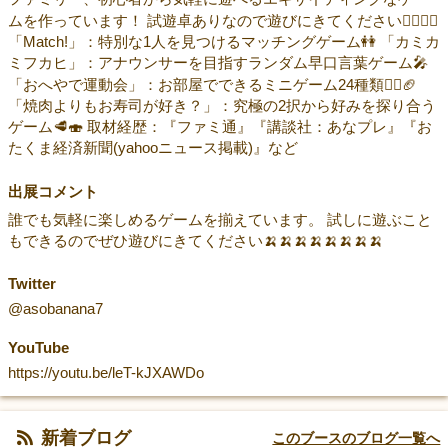
ムを作っています！ 試遊卓ありなので遊びにきてください🙆‍♂️🙆‍♀️
「Match!」：特別な1人を見つけるマッチングゲーム👭 「カミカ
ミフカヒ」：アナウンサーを目指すランダム早口言葉ゲーム🎤
「おへやで運動会」：お部屋でできるミニゲーム24種類🏃‍♀️🏈
「焼肉よりもお寿司が好き？」：究極の2択から好みを探り合う
ゲーム🥩🍣 取材経歴：『ファミ通』『講談社：あなプレ』『お
たくま経済新聞(yahooニュース掲載)』など
出展コメント
誰でも気軽に楽しめるゲームを揃えています。 試しに遊ぶこと
もできるのでぜひ遊びにきてください🍌🍌🍌🍌🍌🍌🍌🍌
Twitter
@asobanana7
YouTube
https://youtu.be/leT-kJXAWDo
新着ブログ
このブースのブログ一覧へ