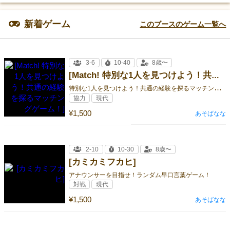
新着ゲーム
このブースのゲーム一覧へ
3-6
10-40
8歳〜
[Match! 特別な1人を見つけよう！共通の経験を探るマッチングゲーム！]
特
別な1人を見つけよう！共通の経験を探るマッチングゲーム！
協力
現代
¥1,500
あそばなな
2-10
10-30
8歳〜
[カミカミフカヒ]
アナウンサーを目指せ！ランダム早口言葉ゲーム！
対戦
現代
¥1,500
あそばなな