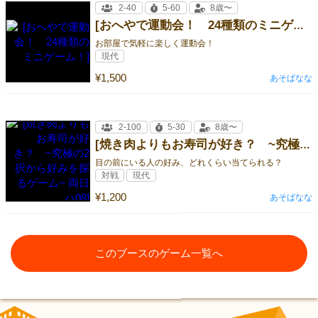
2-40
5-60
8歳〜
[おへやで運動会！ 24種類のミニゲーム！]
お部屋で気軽に楽しく運動会！
現代
¥1,500
あそばなな
2-100
5-30
8歳〜
[焼き肉よりもお寿司が好き？ ~究極の2択から好みを探るゲーム~ 両日ハ08]
目の前にいる人の好み、どれくらい当てられる？
対戦
現代
¥1,200
あそばなな
このブースのゲーム一覧へ