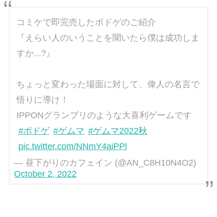
コミケで即完売したボドゲのご紹介
『えらい人のいうことを聞いたら僕は成功しま
すか...?』
ちょっと変わった場面に対して、偉人の名言で
悟りに導け！
IPPONグランプリのような大喜利ゲームです
#ボドゲ
#ゲムマ
#ゲムマ2022秋
pic.twitter.com/NNmY4aiPPl
— 昼下がりのカフェイン (@AN_C8H10N4O2)
October 2, 2022