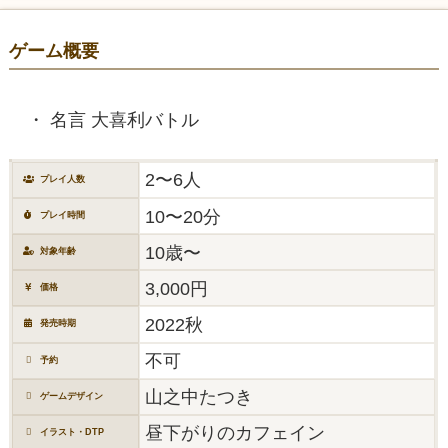
ゲーム概要
名言 大喜利バトル
2〜6人
プレイ人数
10〜20分
プレイ時間
10歳〜
対象年齢
3,000円
価格
2022秋
発売時期
不可
予約
山之中たつき
ゲームデザイン
昼下がりのカフェイン
イラスト・DTP