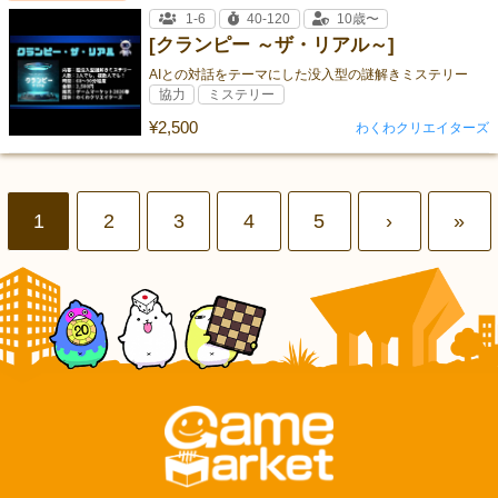
1-6
40-120
10歳〜
[クランピー ～ザ・リアル～]
AIとの対話をテーマにした没入型の謎解きミステリー
協力
ミステリー
¥2,500
わくわクリエイターズ
1
2
3
4
5
›
»