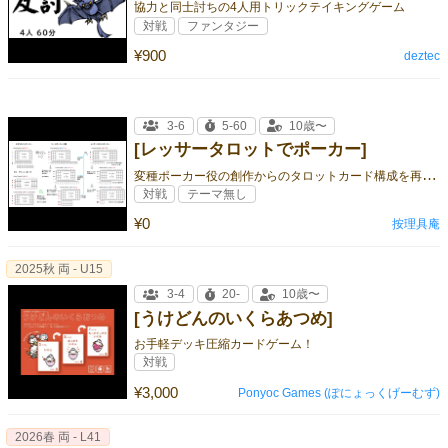
協力と同士討ちの4人用トリックテイキングゲーム
対戦
ファンタジー
¥900
deztec
3-6
5-60
10歳〜
[レッサータロットでポーカー]
変
種ポーカー役の創作からのタロットカード構成を再発明！
対戦
テーマ無し
¥0
按理具庵
2025秋 両 - U15
3-4
20-
10歳〜
[うけどんのいくらあつめ]
お手軽デッキ圧縮カードゲーム！
対戦
¥3,000
Ponyoc Games (ぽにょっくげーむず)
2026春 両 - L41