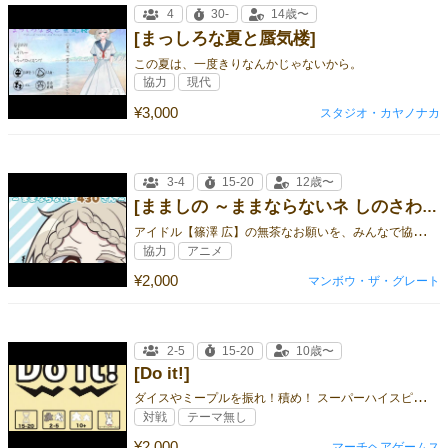
4
30-
14歳〜
[まっしろな夏と蜃気楼]
この夏は、一度きりなんかじゃないから。
協力
現代
¥3,000
スタジオ・カヤノナカ
3-4
15-20
12歳〜
[まましの ～ままならないネ しのさわさん～]
ア
イドル【篠澤 広】の無茶なお願いを、みんなで協力して解決しよう！
協力
アニメ
¥2,000
マンボウ・ザ・グレート
2-5
15-20
10歳〜
[Do it!]
ダ
イスやミープルを振れ！積め！ スーパーハイスピードダイスアクションゲーム！
対戦
テーマ無し
¥2,000
マーチヘアゲームス