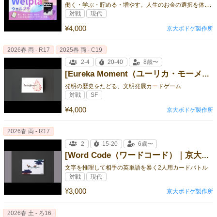
働
く・学ぶ・貯める・増やす。人生のお金の選択を体感するファイナンシャルプランニングゲーム
対戦
現代
¥4,000
京大ボドゲ製作所
2026春 両 - R17
2025春 両 - C19
2-4
20-40
8歳〜
[Eureka Moment（ユーリカ・モーメント）｜京大ボドゲ製作所]
発明の歴史をたどる、文明発展カードゲーム
対戦
SF
¥4,000
京大ボドゲ製作所
2026春 両 - R17
2
15-20
6歳〜
[Word Code（ワードコード）｜京大ボドゲ製作所]
文字を推理して相手の英単語を暴く2人用カードバトル
対戦
現代
¥3,000
京大ボドゲ製作所
2026春 土 - ろ16