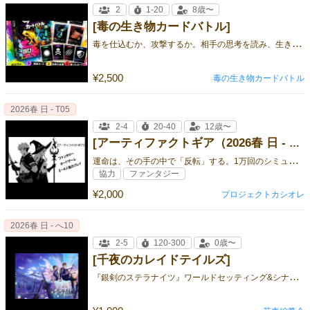
2
1-20
8歳〜
[毒の生き物カードバトル]
毒
を仕込むか、攻撃するか。相手の思考を読み、生き残れ。
¥2,500
毒の生き物カードバトル
2026春 日 - T05
2-4
20-40
12歳〜
[アーティファクトギア（2026春 日 - T05）]
運
命は、その手の中で「反転」する。1万回のシミュレーションテストを何度も行った勝率42.7%のガチ協力型RPGカードゲーム
協力
ファンタジー
¥2,000
プロジェクトカシオレ
2026春 日 - へ10
2-5
120-300
0歳〜
[千夜のカレイドテイルズ]
『
銀剣のステラナイツ』ワールドセッティング&シナリオ集