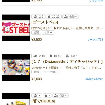
¥2,500
しぽまる屋
2-5
10-20
6歳〜
[ゴーストベル]
隠
すのも楽しい、探すのも楽しい。記憶と観察力、おばけたちによるパーティゲーム！
対戦
ホラー
¥3,500
サークル713
2-10
10-40
6歳〜
[１７（Diciassette：ディチャセッテ）]
３
枚のカードを駆使して、 恐怖の数字「１７」を めぐる駆け引きに 勝利しちャッテ！？
対戦
テーマ無し
¥2,000
Joyple Games
-
-
0歳〜
[箸でCUBEs]