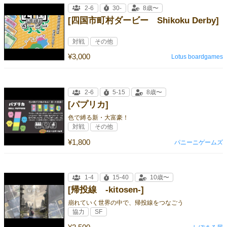
2-6
30-
8歳〜
[四国市町村ダービー Shikoku Derby]
対戦
その他
¥3,000
Lotus boardgames
2-6
5-15
8歳〜
[パプリカ]
色で縛る新・大富豪！
対戦
その他
¥1,800
パニーニゲームズ
1-4
15-40
10歳〜
[帰投線 -kitosen-]
崩れていく世界の中で、帰投線をつなごう
協力
SF