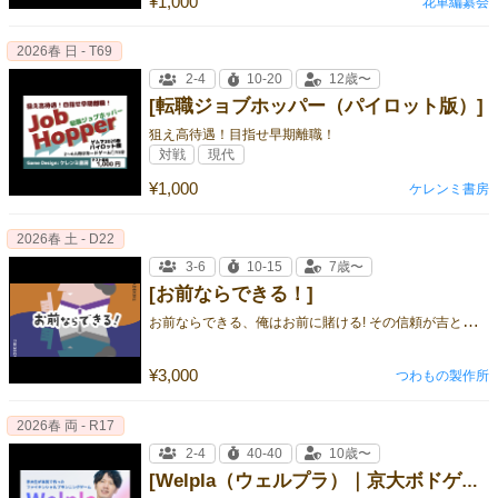
¥1,000
花車編纂会
2026春 日 - T69
2-4
10-20
12歳〜
[転職ジョブホッパー（パイロット版）]
狙え高待遇！目指せ早期離職！
対戦
現代
¥1,000
ケレンミ書房
2026春 土 - D22
3-6
10-15
7歳〜
[お前ならできる！]
お
前ならできる、俺はお前に賭ける! その信頼が吉と出るか凶と出るか、 期待と緊張渦巻く運命の勝負が、今始まる、、！ ⭐︎パーティ
¥3,000
つわもの製作所
2026春 両 - R17
2-4
40-40
10歳〜
[Welpla（ウェルプラ）｜京大ボドゲ製作所]