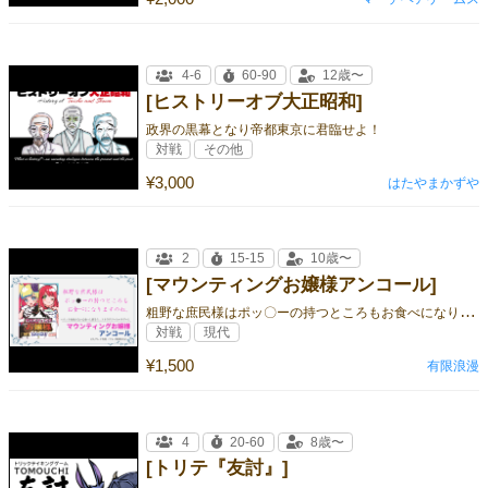
4-6
60-90
12歳〜
[ヒストリーオブ大正昭和]
政界の黒幕となり帝都東京に君臨せよ！
対戦
その他
¥3,000
はたやまかずや
2
15-15
10歳〜
[マウンティングお嬢様アンコール]
粗
野な庶民様はポッ〇ーの持つところもお食べになりますのね
対戦
現代
¥1,500
有限浪漫
4
20-60
8歳〜
[トリテ『友討』]