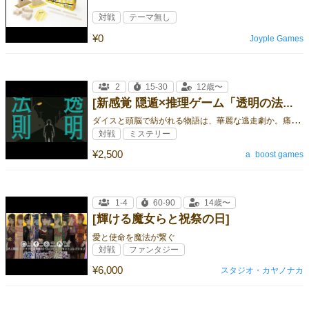
対戦
テーマ無し
¥0
Joyple Games
2
15-30
12歳〜
[新感覚 隠遁×推理ゲーム「透明の法則」]
ダ
イスと頭脳で紡がれる物語は、華麗な逃走劇か。痛快な推理劇か。
対戦
ミステリー
¥2,500
a_boost games
1-4
60-90
14歳〜
[輝ける魔女らと祝祭の日]
愛と使命を魔法が繋ぐ
対戦
ファンタジー
¥6,000
スタジオ・カヤノナカ