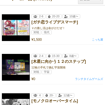
2-6
20-20
10歳〜
[ガチ恋ライブデスマーチ]
Ｖの推し活は命がけだぜ！
対戦
現代
¥1,500
こっち屋
2-4
15-30
8歳〜
[木星に向かう１２のステップ]
12枚の手札で挑む宇宙開発
対戦
宇宙
¥0
ランチタイムゲームズ
4
20-
12歳〜
[モノクロオーバータイム]