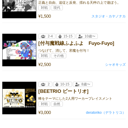
正義と自由、追従と反発、揺れる天秤の上で遊ぼう。
対戦
現代
¥1,500
スタジオ・カヤノナカ
2-4
15-15
10歳〜
[付与魔戦線ふよふよ Fuyo-Fuyo]
つなげて、消して、邪魔を付与！
対戦
その他
¥2,500
シャオキッズ
2
10-15
8歳〜
[BEETRIO ビートリオ]
蜂をテーマにした2人用ワーカープレイスメント
対戦
自然
¥3,000
deratoriko（デラトリコ）