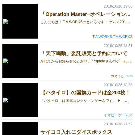
2018/10/26 19:00
「Operation Master−オペレーションマスター−」取り置き予約開始です！！
こ
んにちは！ T.A.WORKSのといろです！ ゲムマ2018秋の新作「Operation Master−オペレーションマスター−」の取り置き予約を開始いたします！ こちらが予約ページのリンクになります！ ↓↓↓↓↓↓↓↓↓ https://goo.gl/forms/BgAKZk6xT2DfsHR23 旧作含めた予約ページとなっております。 何か不明点などありましたらツイッターやメールからご連絡お待ちしております！ 以下注意事項となりますのでご一読お願いいたします。 ●予約受付期間について 11/23(金)12：00の正午まで。 ●予約品の受取時間について イベント当日の14：59まで。 15:00以降になりますと当日販売分となりますのでご注意ください。 ※「T.A.WORKS」のブースにて「予約者名」をお伝えください。 ※今回のゲムマはT.A.WORKSとしての出展ではなく、他サークルさんとの共同出展となります。 注意していただけますと幸いです。 −−−−−− ◆1日目 サークル名：WEST EIGHT様 新作：ウィッチメーカーズダービー 出展場所：土-J13 ◆2日目 サークル名：四等星様 新作1：破天荒な結婚相談所〜ママレード・クラブ〜 新作2：SANTIAGO de COMPOSTELA 出展場所：日-G21-22 −−−− たくさんの予約お待ちしております！( ´ ▽ ` )
T.A.WORKS T.A.WORKS
2018/10/26 18:51
「天下鳴動」委託販売と予約について
か
ねてからお知らせのとおり、77spieleさんのゲーム「天下鳴動」をI-40カカトブースで委託販売します。 取り置き予約もカカトのサイトで行っていますのでよろしくお願いします。（10/26再開しました） http://kakatogames.net/
カカトgames
2018/10/26 18:30
【ハタイロ】の国旗カードは全200枚！
「
ハタイロ」は国旗コレクションゲームです。 ▶「ハタイロ」のゲーム紹介ページはこちら ▶「ハタイロ」テストプレイのご感想はこちら ▶予約ページはこちら 今回はこのゲームの肝となる国旗カードについてご紹介します。 コンポーネントには200枚の国旗カードが入っています。下の画像はその一例です。 国旗の絵は「国旗を描こう」のテーマに合わせて手描き風、水彩画風となっています。（そのため色・形状は実際の国旗と厳密に同じではありません。ご了承ください） 国旗カードの見方： 国旗カードには国旗の絵以外にゲームに使用する様々な情報が描かれています。 右上の数字が国旗を完成させるともらえる勝利点です。必要な色が多く、希少な色ほど得点が高くなります。 上の例のエクアドルは最高点数22点の国旗です。（赤1色の日本は1点。。） エクアドルを完成させることができれば、ほぼ勝利は間違いなしです！ただし、そう簡単にはできませんよ。 「地域」「地形」「図柄」はテーマの分類に使用します。テーマについては次回ご紹介します。
イオピーゲームズ
2018/10/26 17:59
サイコロ入れにダイスボックス