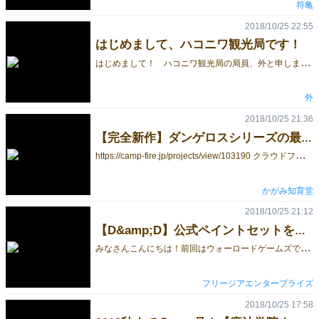
符亀
2018/10/25 22:55
はじめまして、ハコニワ観光局です！
は
じめまして！ ハコニワ観光局の局員、外と申します。 ちゃんと申しますと、ハコニワ観光局というサークル名で個人活動を行っております。 ゲームマーケット2018年秋が初出展になります。いやもう緊張しますね…… 初出展に持ち込むゲームは『回る遺跡』という3,4人用のゲームになります。 コンセプトは「回せるボード」。ボードが回った面白いかな、という思いつきからだんだんと形ができていきました。そこに推測要素を入れたり抜いたり、運要素がどんどん抜けていったり、でもガチバトルは苦手だから半協力的なアクションになったりしていって今に至ります。ゲームのルールはまた改めてご紹介いたしますね。 このゲームは、ボードゲームを遊び始めてまだ浅い人に30分程度でボードを使ったゲームを遊んでもらいたいなという思いで作っています。 実をいうと、自分は「ボードゲームが作りたい！」から始まったわけではなく「自分の世界を形にしたい！」から始めたのですが……そのお話はまた別の日にお付き合いいただければと思います。 うーん、私がご挨拶するつもりが、なんだかゲームのご挨拶になってしまいました……思ったようにきれいに書けませんね。 しっかりした局員になれるよう、がんばります。
外
2018/10/25 21:36
【完全新作】ダンゲロスシリーズの最新作「ダンジョン&amp;ダンゲロス」を作りたい！
h
ttps://camp-fire.jp/projects/view/103190 クラウドファンディング開始しました！ 15セット限定の超早割は残り５セットです！ ３０万円コースもすごくいいと思い！ ます！！！
かがみ知育堂
2018/10/25 21:12
【D&amp;D】公式ペイントセットをゲームマーケットにてご紹介予定！
み
なさんこんにちは！前回はウォーロードゲームズでしたが今回は弊社名フリージアエンタープライズで出展します！ ブース番号は24・25日共に A48 です。 さて、今回はちょっとビックなお知らせです！ 弊社Twitterや各種イベントでご紹介してきましたが、TRPGの金字塔ダンジョンズ＆ドラゴンズ 初の公式ペイントシリーズ「ノルザーの不思議な絵の具」各製品をゲームマーケット2018会場でもご紹介する予定です。 このシリーズはボードゲームやウォーゲームで使用するミニチュアをペイントするための塗料を展開するアーミーペインター社による力作で、 このたび世界で初めてダンジョンズ＆ドラゴンズの公式ペイントアイテムとしてついに日本にも到着します！ 各種ペイントガイドも弊社WEBサイトにて公開予定です。どうぞお楽しみに！ いずれの製品も当日ブースにてお取り置きも可能です。弊社WEBストアよりご予約をお願いします。 ノルザーの不思議な絵の具 ダンジョンズ＆ドラゴンズ 公式ペイントシリーズ アドベンチャラーズペイントセット ¥4,000 ダンジョンズ＆ドラゴンズの公式スターターペイントセットがこのアドベンチャラーズペイントセット。 このセットには基本色10色（各12ml入）と万能なブラシが1本、さらにコレクションミニチュア「ミンスクとブー」が入っています。 ミニチュアのペイントが初めての方には最適な製品です。 モンスターズペイントセット ¥12,000 アドベンチャラーズペイントセットの追加・拡張セットとして登場するのがこのモンスターズペイントセット。 この製品にはミニチュアのペイントをより楽しく塗り込めるための36色のカラーとコレクションミニチュア「アウルベア」が入っています。 すでにペイントを楽しまれている方だけではなく、これからペイントを挑戦したい全てのプレイヤーにとってもオススメのセットです。 このセット内のカラーを使用すればD&Dをはじめとする多くのTRPGのミニチュアのハイライト・シェイディング・汚し塗装が手軽にそして本格的に楽しめるオススメのペイントセットです。 ノルザーの魔法のブラシセット ¥2,000 ペイントをより楽しまれたいお客様向けのブラシセットです。 このセットは面積の大きい場所に適した毛先の長いベースコートブラシ、ミニチュアの細かい場所のペイントに適したディティールブラシ、ミニチュアの凹凸に容易に陰影をつけることができるドライブラシの3本が入っています。 いずれもドイツの職人による手仕事による製品で、初心者・ベテランペインター問わず使いやすいデザインのブラシです。
フリージアエンタープライズ
2018/10/25 17:58