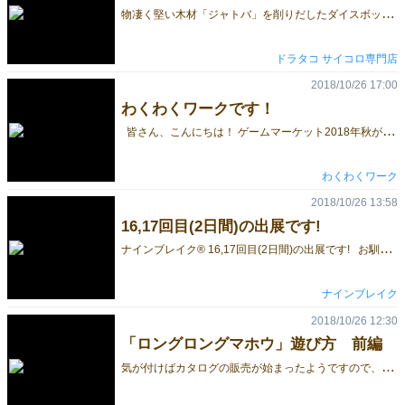
物
凄く堅い木材「ジャトバ」を削りだしたダイスボックスが、 プレミアモデル・ノーマルモデルの2タイプで登場！ ◆商品特徴 ・天板に削り描かれたアート模様 ・キズがつき難いジャトバ材を使用 ・蓋の開閉にレアアース「N52希土類磁石(ネオジム磁石)」を使用 ・内部構造／ノーマルモデルは１区画、プレミアムモデルは３区画 ◆プレミアムモデル ◆ノーマルモデル ノーマルモデルの内部は1つの区画、 プレミアムモデルの内部は3つの区画に分かれています。 蓋はレアアース「N52希土類磁石(ネオジム磁石)」の強力な磁力でシッカリと固定されます。 お気に入りのサイコロ保管にエルドリッチアーツのダイスボックスはいかがですか？ ドラタコ
ドラタコ サイコロ専門店
2018/10/26 17:00
わくわくワークです！
皆さん、こんにちは！ ゲームマーケット2018年秋が初出展となる『わくわくワーク』です！ 略すと「www」で、いっぱい皆さんとたくさんの笑いを作れればと思います。 よろしくお願いいたします。 早速ですが、ブース場所のご紹介をします。 1日目、土曜日のL11-12 となります。 一番奥の方になるので、見つけにくいかもしれませんが、頑張って探してくれると嬉しいです。 改めて、商品の紹介をさせてください。（ブース名と商品名が同じ「わくわくワーク」です。） 『わくわくワーク』は、日本最大級のマネースクール『ファイナンシャルアカデミー』が、 『∞プチプチ』などで知られるおもちゃクリエーターの高橋晋平さんと一緒に開発したゲームです。 ファイナンシャルアカデミーのHPはこちら＞ お金をうまく使って好きな体験をしていくというシンプルな子供向けカードゲームです。 遊びながら、将来やりたい職業の方向性に気づくことができます。 子供はもちろんですが、大人がやっても十分楽しむことができちゃいます！ ゲームをやりながら「やってみたい職業」についてはもちろん、 「全く違う複数の職業につくってどう思う？」とか、 「特別な職業につかない人生ってあり？」などなど、 職業観や人生観についてゲームを通じて語り合うことで 相手や自分の新たな一面に気づくことができるかも！？！？ 遊び方は簡単4ステップ！ STEP1 このゲームは、幸せ度を表す「ハピ」が高かった人が勝ちです。 STEP2 プレイヤーはお金を払って体験カードを集めます。 STEP3 体験カードがたまってきたら、自分が集めた体験カードに書かれた 「からだ」「こころ」「ころば」「かがく」のポイントの合計を見て、 その値が条件を満たしている職業になれます。 STEP4 場の体験カードが全部なくなったらゲーム終了です。 ハピ（得点）を計算し、勝敗を確認します。 今後もブログで、最新情報や特典情報を週一ペースぐらいでご紹介していきますので よろしくお願いします！
わくわくワーク
2018/10/26 13:58
16,17回目(2日間)の出展です!‬
ナ
インブレイク® 16,17回目(2日間)の出展です!‬ お馴染みの改良版ナインブレイク® 4×4&6×6 New ナインブレイク® 8×8 目印は、いつもの旗とTシャツ ブース番号：A25 試遊卓：２台 ‪※東京ビッグサイトでお待ちしております!‬ ‪ホールマップ‬ ‪http://gamemarket.jp/map/‬
ナインブレイク
2018/10/26 12:30
「ロングロングマホウ」遊び方 前編
気
が付けばカタログの販売が始まったようですので、そろそろゲームページ以外の投稿もしなければ。 ということで、まずは遊び方の詳細なご説明をさせていただきます。 とはいえ単に文章だけの説明も退屈ですので、以下実際に遊びながら、半リプレイ形式でお送りしたいと思います。 今回は前編ということで、１セット分書かせていただきます。 Ⅰ、準備 各プレーヤーに５枚ずつ魔法カードを配り、残りを山札とします。 その後得点カードをシャッフルし、１枚めくります。 ここに書かれているのが、このセットの得点と制限時間になります。 今回は「制限時間５秒、得点３点」のカードが出ました。 得点カードの半分は２点なので、得点の高い今回は確実に勝って点を稼ぎたいところですね。 Ⅱ、 １ターン目 最初の人(スタートプレイヤー)から、手番を行います。 手番では、手札から１枚魔法カードを選び、場に出して読み上げます。 この時、噛んだり時間内に読み切れなかったりすると、脱落となります。 初回から脱落するわけにはいきませんので、気合を入れまして… スゥ… 「アロボロ！！」 よし、噛まなかったので次の人に手番が移ります。 あ、ちなみに制限時間内ならさらに手札から出して読んだり、山札をめくって読んだりしてもいいんですよね。 そうやって余分に読んだ呪文は別のプレイヤーに送り付けることができるんですけど、まあそんな意地悪１ターン目からやってくる奴はいないでしょ… Ⅲ、２ターン目 なんでや え、いやなんか伸びてるんですけど。あ、キャッチコピーの「呪文が伸びて、伸ばされて」ってそういうことっすか。そっすか。 …まあ、これぐらいならいけるでしょう。１枚手札から出しまして、読み上げます。この時、既に出ている呪文の右端に出して全部読まないといけないのですが、集中して、 「アロボロボポポポカタタタタキキミスィビフィニ！！」 ﾄﾞﾔｧ Ⅳ、３ターン目 うん、知ってた。 てかなんで一番前に「ン」が来てんだよ。送り付けるときはどこに置いてもいいのかよ。あ、いいんですかそうですか。 あと３枚目と４枚目「ポボボポ」と「ボポポポ」で違うじゃねえか。もうスマホだと小さくてわからねえよ。つま先立ちして写真撮る人のこと考えろよお前ら。 まあ、でも手札にまだ言いやすい「アロボロ」あるし…やるしかねえ… 「ンルンンルヌアロボロポボボポボポポポ カタタタタキキミスィビフィニアロボロ！！」 ｾﾞｴ…ｾﾞｴ… Ⅴ、４ターン目 何 故 ま だ 送 っ て こ れ る ん だ お 前 ら もはや画質的に呪文読めねえよ。てか ラストのお前えええええええええええええええええええ！！ １枚で2.5枚分ぐらいの分量あんじゃねえか誰だよこんなの作ったの私だわ。 これ５秒っすかまじすかさらに１枚出すんですかそうっすか。 では… 「ンルンンルヌアロボロポボッボ…パッ…ポ…」 そんなわけでこのセットは負けてしまいましたが、ここから逆転できるのがこのゲームです！！ 次回遊び方後編、「作者死す」 週明け…ぐらいに投稿できれば… あ、ゲームページはこちらからご覧ください。 予約も行っておりますので、過去作の分もぜひ。