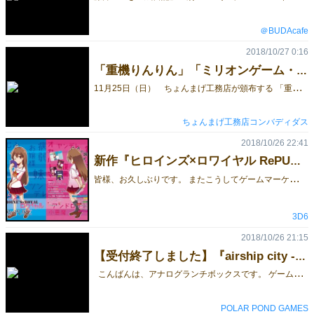
＠BUDAcafe
2018/10/27 0:16
「重機りんりん」「ミリオンゲーム・カンパニー」の予約受付を開始しました。
1
1月25日（日） ちょんまげ工務店が頒布する 「重機りんりん（イベント価格：2,500円）」 「ミリオンゲーム・カンパニー（イベント価格：2,000円）」 について、取り置き予約の受付を開始しました。 新作「重機りんりん」については、予約特典として重機カード「コンクリートポンプ車」をお付けいたします。重機としてはマイナーですが、某国民的怪獣映画で怪獣をやっつける際に活躍したアレです（ゲーム内での扱いも結構強くしてあります）。 「ミリオンゲーム・カンパニー」については予約特典はありませんが、当日の持ち込み数を決める上で参考にしますので、ご購入をお考えの方はなるべく予約をお願いいたします。 予約はこちらからお願いいたします。
ちょんまげ工務店コンバディダス
2018/10/26 22:41
新作『ヒロインズ×ロワイヤル RePURE』パッケージイラスト
皆
様、お久しぶりです。 またこうしてゲームマーケットに参加できて嬉しいです！ そんなサークル3D6の今回の頒布作品は・・・ 当サークル最初の作品『ヒロインズ×ロワイヤル』のリメイク版となる、 『ヒロインズ×ロワイヤル RePURE』となります！ 「あなたたちはギャルゲーのヒロインとなって主人公からの好感度を稼ぎ、メインヒロインとしてハッピーエンドを迎えましょう――どんな手を使ってでも」 という初代作品のコンセプトをそのままに、ゲームシステムを改良。 面白さそのままに、いえ、面白さそれ以上に。 そして、大変遊びやすくなりました。 これから定期的に新作の情報を載せていきます。 どうぞお楽しみに！
3D6
2018/10/26 21:15
【受付終了しました】『airship city -飛行船都市-』と『passtally』の予約を開始しました！
こんばんは、アナログランチボックスです。 ゲームマーケット2018秋の取り置きご予約は 両作品とも予定数に達しましたので、受付を終了させていただきました。 たくさんのご予約をいただき、ありがとうございました！ 当日分のご用意もございますので、よろしくお願いいたします。 また、当日は13時以降に 新作「飛行船都市」の試遊（ショート版）も予定してますので、 ぜひI06ブースまで遊びに来てください！ 【2018.11.13】 -------------------------------------------- こんばんは、アナログランチボックスです！ ゲームマーケット2018秋の新作『airship city -飛行船都市-』と 準新作『passtally（パスタリー）』のイベント当日の取り置き予約を開始しました！ ※11/19(月)の18時で予約を締め切らせていただきます。 ※規定数に達した場合は、早めに予約を締め切らせていただく場合がございます。 イベント当日（11/24 土曜のみ出展）の15時までに、I06ブースへお越しくださいませ。 ※15時以降には、当日販売分とさせていただきます。 --- ① 新作 『airship city -飛行船都市-』 -------------------------------------------- 飛行船都市が舞台のボードゲーム 通常価格 7,560円 → 新作限定価格 6,500円 プレイヤーは飛行船技師となり 様々な方法で都市の発展に貢献し、名誉ある地位を築くことを目指します。 飛行船都市の各施設に移動し、 資材や契約書の獲得や、飛行船の造船、公共施設の建造、契約の達成など 様々なアクションを行いながら、名誉（勝利点）を獲得していきます。 ゲームで勝利するためには効率的にアクションを行うことが重要です。 自分が移動するだけでなく、飛行船都市を動かして、効率よく目的地に向かいましょう。 また、造船した飛行船を都市に寄贈したり、 工房の改築、人材を雇用することでも生産性をあげることができます。 そして、ゲーム終了時に 造船、建造、交易の各分野で最も貢献したプレイヤーは さらなる名誉を獲得することができます。 あなたは飛行船技師として 大きな名誉を得ることができるでしょうか。 ＜『airship city -飛行船都市-』の商品概要とルールはこちら＞ --- ② 準新作 『passtally』 ------------------------------------------------------ タイルを積み上げて、ラインを繋げていくパズルゲーム 通常価格 4,536円 → 準新作限定価格 4,000円 「タイルを置く」「駒を動かす」の 2アクションを組み合わせて手番を行うシンプルなパズルゲームです。 自分の駒同士がラインで繋がっていると 毎手番で得点計算が発生します。 段数の高いタイルをラインが通過していると高得点のチャンスです。 高くタイルを積み上げながら 自分の駒だけがラインで繋がるようにして勝利を目指しましょう！ ＜『passtally』の商品概要とルールはこちら＞ ------------------------- ※11/19(月)の18時で予約を締め切らせていただきます。 ※規定数に達した場合は、早めに予約を締め切らせていただく場合がございます。 イベント当日（11/24 土曜のみ出展）の15時までに、I06ブースへお越しくださいませ。 ※15時以降には、当日販売分とさせていただきます。 11/24（土） I06ブースにて、お待ちしております！ 【2018.10.26】
POLAR POND GAMES