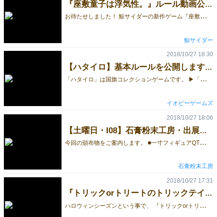
『座敷童子は浮気性。』ルール動画公開☆
お
待たせしました！ 鯨サイダーの新作ゲーム『座敷童子は浮気性。』のルール動画をyoutubeにアップしました☆彡 今回は取り急ぎ2人プレー用として動画を作成していますが、最大4人までプレー可能です！ ※4人プレーの場合でも、ルールは大幅に変わらず手札のカードやトークンの数が変わってきます※ まずはどんなゲームなのかチェックしてみてください！ https://www.youtube.com/watch?v=wSZ2GRAvjjA 予約は以下のサイトより承っています！ ご予約お待ちしております( *´艸｀) ↓↓↓↓↓↓↓↓↓↓↓↓↓↓↓↓↓↓↓↓↓↓↓↓↓↓↓↓↓↓↓↓ https://form.os7.biz/f/3e0cfca5/ ↑↑↑↑↑↑↑↑↑↑↑↑↑↑↑↑↑↑↑↑↑↑↑↑↑↑↑↑↑↑↑↑
鯨サイダー
2018/10/27 18:30
【ハタイロ】基本ルールを公開します！
「
ハタイロ」は国旗コレクションゲームです。 ▶「ハタイロ」のゲーム紹介ページはこちら ▶「ハタイロ」テストプレイのご感想はこちら ▶予約ページはこちら 今回は「ハタイロ」の基本ルールを公開します。 基本ルールは拡大再生産で国旗を集め、セットコレクションでパズルする、そんなゲームです。
イオピーゲームズ
2018/10/27 18:06
【土曜日・I08】石膏粉末工房・出展情報
今
回の頒布物をご案内します。 ■一寸フィギュアQT（1個400円） 3Dプリンタで作ったミニチュア「一寸フィギュア」の新作です。写真は「緑」ですが、現在他の色も準備中です。 11/14追記：準備できました。全5色です。 頒布物は無彩色単色ですが、下の写真のように彩色が可能です。 因みに彩色に使った塗料は、基本塗装にアクリルガッシュ（ターナー、ぺんてる）やシタデルカラー（ゲームズワークショップ）、墨入れにコピック（Too）、ハイライトの強調にウェザリングマスター（タミヤ）です。 台座は別パーツになっているので、少しだけですが持ち運ぶときの容積を節約できます。台座とフィギュア本体の固定方法は簡単で、フィギュア底面の突起を台座中央の穴に「差し込んで、ひねる」だけです。ひねる方向はどちらでも構いません。これで両者の摩擦によってしっかり固定されます。逆向きにひねれば簡単に再分解できます。 台座の直径は24mm。D&DやPFなどの1インチマスにぴったり合う大きさです。 ■ボードゲーム「タテヨコトッパ！ ver. 1.5（500円）」 対戦型の2人用ボードゲームです。上記リンク先でも解説しています。春に頒布したものの改良版です。 プレイの様子（YouTube） ■完全折り畳みダイスタワーβ版改（3000円） 展開と折り畳みの様子（YouTube） 展開と折り畳みの様子（Twitter） 春に頒布した「完全折り畳みダイスタワーβ版」の改良版です。各部にストッパーを設けて、一定以上開かなくしました。これにより強度が増しました。 ■ダイス（1個300円） 16mmの6面ダイスです。一見珍妙なデザインですが、図柄の中で数字が強調されている、文字の数が出目になっているなど、ちゃんと普通の6面ダイスとして使えるものばかりです。 ■一寸フィギュアL（1個300円） 3Dプリンタで作ったミニチュアです。本来は単色ですが、写真のように模型用水性アクリル塗料（シタデルカラー、アクリルガッシュなど）で彩色できます。もちろん色を塗らずにそのまま使うこともできます。 今回は新作もあります。 11/14追記：全5色です。 写真左から「ゴブリン」「ゴブリンアーチャー」「ゴブリンシャーマン」です。アーチャーでもシャーマンでもない普通のゴブリンは従来からありましたが、以下の点を変更しています。 台座の直径を18mmから24mmにしました。D&DやPFなどの1インチマスに合う大きさです。 装備を貧弱にしました。即ち兜と盾を無くし、パンツも腰布に変えました。 ペイント映えするように、体の凹凸を強調し、腰布にも皺を追加しました。 顔付きをにくたらしいものに変えました。 11/14追記：軽くて丈夫なので、多少雑に扱っても大丈夫です。 また、これも例によってアクリルガッシュなどで彩色できます。 前述のように皺などのディテールに凝っているので、墨入れとハイライト処理をすると見違えます。
石膏粉末工房
2018/10/27 17:31
『トリックorトリートのトリックテイキング♪』(250円)好評発売中～☆
ハ
ロウィンシーズンという事で、 『トリックorトリートのトリックテイキング♪』(２～４人 １０～１５分)の宣伝です♪＼(＾＾) ハロウィンの夜の子供達のお菓子争奪戦を題材とした トリックテイキング(ラウンド制カードゲーム)です♪(＾＾) ・作品紹介 ・ルール紹介(物語とマッチしていて覚えやすいルールです♪) ・実際のルール トリックテイキングとしては、 マストフォローなどのルールがないのが、 珍しい作品かもしれません♪(＾＾；) また、スタートプレイヤーでなく、 エンドプレイヤーの奪い合いになるのも 面白いところです♪＼(＾Ｕ＾) (シーズン的にも)すぐに入手したい場合は、 以下のサイトで販売しています♪(250円＋送料140円=390円です♪) ・あんちっくサイトの[カードゲーム]ページの[C15]の商品（複数購入はこちらがお得♪) ・Ｂｏｏｔｈ(同人作品販売サイト)（『トリックorトリート(以下略)』の販売ページ♪) もちろん、ゲムマ2018秋にも持って行きます♪(＾＾) まぁハロウィンは終了してしまっているとも言えますが…＼(＾ワ＾；) ・お品書き (詳細情報：ゲムマ記事) ・ブース場所(Ｃ０５－０６)