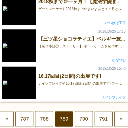
2018秋まで＠一ヶ月！【魔法学院まほまほ】
ゲ
ームマーケット2018秋までいよいよあと１ヶ月となりました。ババばば工房では前回春の基本セットに引き続き、TRPG「へろへろファンタジーCards」の拡張セット“魔法学院まほまほ”を頒布致します。 →まほまほの説明はこちら 2018秋 日-D31 ババばば工房 「魔法学院まほまほ」2,800円予定 これから一ヶ月こちらとホームページ、ツィッターで作品の情報をアップしていきますので、宜しくお願い致します。 →へろへろホームページ
ババばば工房
2018/10/25 17:15
【三ツ星ショコラティエ】ベルギー旅行から始まったボドゲづくり。
【
制作小話①：ストーリー】 ボードゲームを制作する際、いくつかの進め方があります。正体隠匿系や協力ゲームなどゲームの種類を決める、面白いルールを最初に取り込むという考え方もありますが、「三ツ星ショコラティエ」の場合は「どんなシーンをボードゲームを通じて表現したいか？」から入ることにしました。 今年5月にベルギー旅行に行ったとき、ブリュッセルやブルージュの広場に立ち寄りました。そこでは、たくさんのお洒落なチョコレートショップが立ち並んでおり、それぞれのブランドが創意工夫を重ねたコンセプトでチョコレートを提供していました。広場にいるだけでウキウキした気分になったんですよね。どのお店でもお客様が楽しそうにチョコレートを選んでいた姿がとっても印象的でした。 チョコレートがカラフルだったりスタイリッシュだったり可愛かったり、人々が賑やかで楽しそうだったり、そんな情景に出会ったのが「三ツ星ショコラティエ」の第１歩だったのです。 Next：制作小話２：基本ルール ボードゲーム「三ツ星ショコラティエ」紹介ページ
ななつむ
2018/10/25 15:40
16,17回目(2日間)の出展です!‬
ナ
インブレイク® 16,17回目(2日間)の出展です!‬ ‪ブース番号:A25‬ ‪※東京ビッグサイトでお待ちしております!‬ ‪ホールマップ‬ ‪http://gamemarket.jp/map/‬
ナインブレイク
«
787
788
789
790
791
»