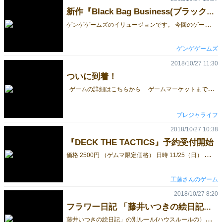
新作『Black Bag Business(ブラックバッグビジネス)』予約受付中！
ゲ
ンゲゲームズのイリュージョンです。 今回のゲームマーケット2018秋2日目、11月25日（日）にて、最新作、 『Black Bag Business（ブラックバッグビジネス）』を販売いたします！ 『Black Bag Business』の舞台は近未来のカバン工場。 ここではロボ工員がカバンを製造し、人間はそれを見ているだけ。 退屈した人間たちは、仕事を面白くするため、カバンの生産数を競うギャンブルを始める……というストーリーです。 2人から6人まで遊ぶことができ、プレイ時間は30～60分ほど。 計画的にロボ工員を増やし、カバン生産を進めていきますが、 カバン生産にはサイコロが関わってくるため、予期せずロボ工員が増えすぎ、 工場が熱暴走(バースト)してしまうことも。 そのため、生産を続けるか、途中で終了するかという チキンレース的な要素も入っています。 そして持ち運びに便利なカバン入り！ 販売価格は1セット2000円です。 ご予約は以下のメールアドレスに必要事項をご記入の上送信してください。 こちらからの返信をもって予約完了と致します。 アドレス：gengegames@gmail.com 必要事項 ・お名前（ニックネーム可） ・連絡先（メールもしくは電話番号） ・数量 件名は「予約」とご記入下さい。 予約数には限りがございますので、メールの先着順に予約を受け付けし、 予定数量に達し次第終了いたします。 お早めの予約をお勧めいたします。 また、ご予約された方は11月25日 （11月24日には出展しておりませんのでご注意ください！） 13：00頃までに当ブース（F66）までお越しください。 ご予約されていてもお受け取りに現れない場合、販売してしまう場合があります。 合わせてご了承ください。 当日会場で皆様にお会いできることを心から楽しみにしております！ Twitter イリュージョン（@iryujion）
ゲンゲゲームズ
2018/10/27 11:30
ついに到着！
ゲームの詳細はこちらから ゲームマーケットまで、あと１か月を切りましたね。 本日、ついに販売パッケージが到着しました！ 萬印堂様ありがとうございます。 残りの１か月は、このゲームがどんなゲームなのか よく多くの人に、より分かりやすく伝わるよう頑張りたいと思います。 大人がハマるボードゲーム ～時間もお金も損したくないボードゲーマーへ～ ParallelWorld -パラレルワールド- 公式ホームページ ☝先行予約（取り置き）もこちらから
プレジャライフ
2018/10/27 10:38
『DECK THE TACTICS』予約受付開始
価
格 2500円 （ゲムマ限定価格） 日時 11/25（日） 場所 E70 少数生産のため、ご予約は1名につき2個までとさせていただきます。 予約受付は 2018/11/23 23:59 までを予定していますが、受付期日前に予約を締め切る可能性がございます。ご了承ください。 ご予約いただいたゲームはゲームマーケット当日(2018/11/25)の14時まで確保しておきます。 14時を過ぎても受け取りに来られない場合、一般販売に回す可能性がございますので、ご了承ください。 予約は下記ボタンからお願いします（Googleフォームにジャンプします）。 DECK THE TACTICS 予約フォーム 予約前に試したい人は、こちらから無料体験できます。 http://gamemarket.jp/blog/%E3%80%90%E6%96%B0%E4%BD%9C%E7%84%A1%E6%96%99%E5%85%AC%E9%96%8B%E3%80%91deck-the-tactics/ 変身ヒーローで魔法使いに飛び蹴りしたり、弓でギャンブラーを射抜きたい人は予約をお願いします。
工藤さんのゲーム
2018/10/27 8:20
フラワー日記 「藤井いつきの絵日記」ハウスルールを紹介します
藤
井いつきの絵日記」の別ルール(ハウスルールの）ゲームを紹介します。１～２人、６歳以上対象です。 カードをよく切って、まず１枚を裏にしたまま、場の中央に置きます。これが花芯になります。 そのカードの４つの角の上に、裏向きにした４枚のカードを少し重ねるようにして乗せます（めしべ・おしべ～ガク）。 この４枚のカードの外側の２つの角に１枚ずつ２枚、花びらにする計８枚のカードを表向きにして乗せます。 これでフラワーのできあがりです。場札１３枚（１＋４＋８）。あと残ったカードは手札になります。 花びらの部分の表になったカードに「同位札等」があったら、取っていきます。 「同位札等」とは、①同じ曜日②曜日の記入のない１１月と１月は、いずれか２枚あれば取ることができます。１１月の３枚が表向きであれば３枚とも取ることができます ③同じ日付（１２月１日と１月１日、１１月１５日と１２月１５日など）④日付の並び（１２月３０日・３１日・１月１日ＯＫ。１２月９日・１月１０日、１２月１１日もOKです。 取る札がなくなれば、手札を１枚表にして見て、同位札等があれば、取り除いていきます。合致しなければ、表向きに花びらとして置きます。はなびらは８枚までしか置けないので、９枚目となればゲームオーバーです。 後半戦。。裏向きのカードが花芯１枚になったら手札はあっていても違っても捨て札置き場に置きます。 同位札等で、花芯が表になれば準コンプリート。花芯がなくなればコンプリートです。 ※そもそも「藤井いつきの絵日記」はピュアな絵と文。その素材を生かすため、ルールをゴテゴテ分かりにくいも のにするは避け、いたってシンプルにしました。