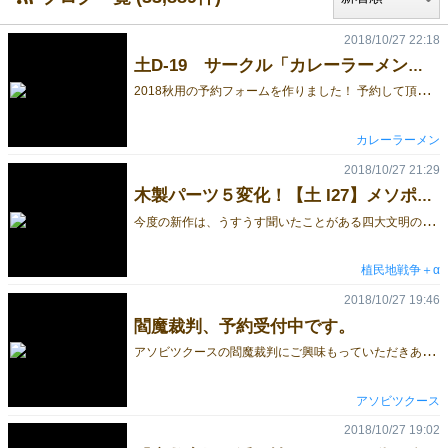
2018/10/27 22:18
土D-19 サークル「カレーラーメン」の予約フォーム作りました！
2
018秋用の予約フォームを作りました！ 予約して頂ける方は下記の予約フォームから入力をお願いします。 メールアドレスは携帯メールだと当日確認できて便利です。 また、当日は入力した名前と予約確認番号を忘れないようお願いします。 予約フォーム↓ https://goo.gl/forms/XeTThGneibe5NYwg2
カレーラーメン
2018/10/27 21:29
木製パーツ５変化！【土 I27】メソポタミアの扉
今
度の新作は、うすうす聞いたことがある四大文明の１つメソポタミアを舞台として、 ５つの様々なゲームが遊べちゃう木製ボードゲームです。 遊ぶ人数・時間や、プレイヤーの趣向に合わせて遊ぶゲームがセレクト出来ちゃうのです！ メソポタミアの扉は、下記のそれぞれをクリックすることでゲームの内容が表示されます。 バランスゲームからパズルゲーム、戦略が活きるゲーム等、同じ木製パーツを色々変化させて遊べますので、是非お気に入りを見つけて楽しんで下さいね！ シュメールの遺丘 ウルとウルク ヒッタイトの戦車 バビロンの聖塔 ペルセポリス宮殿 実はWebにも新たなルールを掲載していたりしますので、ホームページをご覧ください。 ■メソポタミアの扉ホームページ
植民地戦争＋α
2018/10/27 19:46
閻魔裁判、予約受付中です。
ア
ソビツクースの閻魔裁判にご興味もっていただきありがとうございます。 プレイヤーは死にました。 閻魔様の裁判で、生前の善行の数々を訴えなくてはなりません。 賽の河原で石を積みながら、善行を思い出していきます。 石を積んで、記憶魂（リソース）をためて、善行を集め、徳を積みましょう。 積みアクション＆拡大・再生産ゲームです。 満点を獲得した暁には、解脱も超越した飼い猫に生まれ変わります。 お取り置き予約はこちらから！ お渡しは、11月24(土) ゲームマーケット2018秋 ブース番号E56にて。 予約受付期間は、11月22日(木)までとなります。 当日は、14時までのお取り置きとなります。 事情により14時までにお引き取りに来られない事情がございましたら、フォームにご入力ください。 This is the reservation form of the new game "Last Judgement". AsobyTukoos distributes to Game Market Tokyo 2018 autumn. Booth : AsobyTukoos (E56) Date : Sat Nov 24, 2018 * precaution - Reception of reservation is until November 22. - November 24, after 14 o'clock, reservation is canceled. - When informing of something, to asobytukoos@gmail.com please. Reservation Form
アソビツクース
2018/10/27 19:02