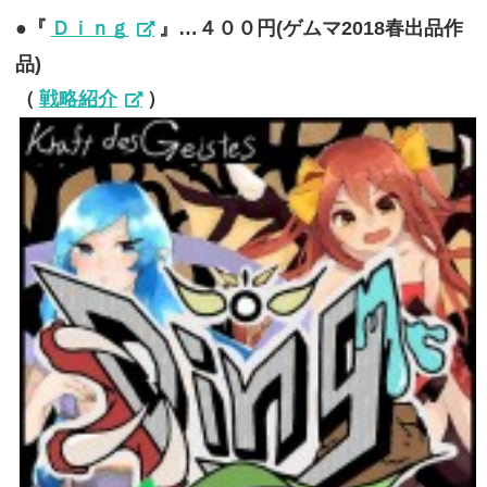
●『
Ｄｉｎｇ
』…４００円(ゲムマ2018春出品作
品)
（
戦略紹介
）