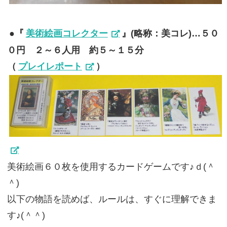
●『
美術絵画コレクター
』(略称：美コレ)…５０
０円 ２～６人用 約５～１５分
（
プレイレポート
）
美術絵画６０枚を使用するカードゲームです♪ｄ(＾
＾)
以下の物語を読めば、ルールは、すぐに理解できま
す♪(＾＾)