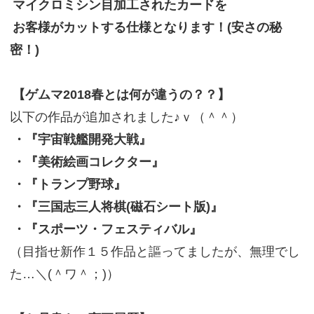
マイクロミシン目加工されたカードを
お客様がカットする仕様となります！(安さの秘
密！)
【ゲムマ2018春とは何が違うの？？】
以下の作品が追加されました♪ｖ（＾＾）
・『宇宙戦艦開発大戦』
・『美術絵画コレクター』
・『トランプ野球』
・『三国志三人将棋(磁石シート版)』
・『スポーツ・フェスティバル』
（目指せ新作１５作品と謳ってましたが、無理でし
た…＼(＾ワ＾；)）