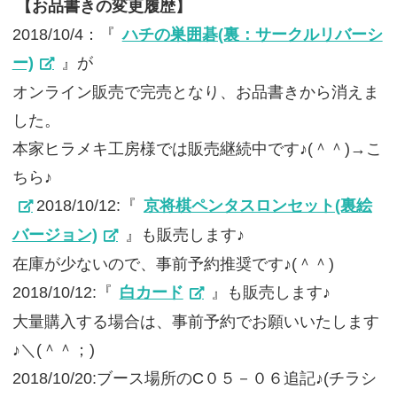
【お品書きの変更履歴】
2018/10/4：『
ハチの巣囲碁(裏：サークルリバーシ
ー)
』が
オンライン販売で完売となり、お品書きから消えま
した。
本家ヒラメキ工房様では販売継続中です♪(＾＾)→こ
ちら♪
2018/10/12:『
京将棋ペンタスロンセット(裏絵
バージョン)
』も販売します♪
在庫が少ないので、事前予約推奨です♪(＾＾)
2018/10/12:『
白カード
』も販売します♪
大量購入する場合は、事前予約でお願いいたします
♪＼(＾＾；)
2018/10/20:ブース場所のC０５－０６追記♪(チラシ