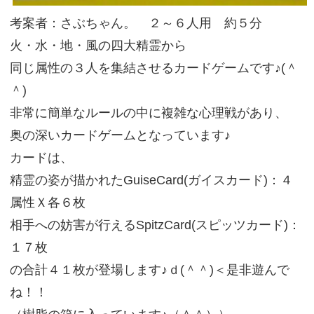
考案者：さぶちゃん。 ２～６人用 約５分
火・水・地・風の四大精霊から
同じ属性の３人を集結させるカードゲームです♪(＾
＾)
非常に簡単なルールの中に複雑な心理戦があり、
奥の深いカードゲームとなっています♪
カードは、
精霊の姿が描かれたGuiseCard(ガイスカード)：４
属性Ｘ各６枚
相手への妨害が行えるSpitzCard(スピッツカード)：
１７枚
の合計４１枚が登場します♪ｄ(＾＾)＜是非遊んで
ね！！