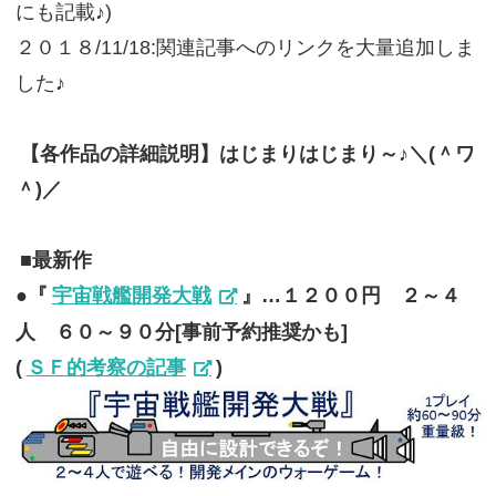
にも記載♪)
２０１８/11/18:関連記事へのリンクを大量追加しま
した♪
【各作品の詳細説明】はじまりはじまり～♪＼(＾ワ
＾)／
■最新作
●『
宇宙戦艦開発大戦
』…１２００円 ２～４
人 ６０～９０分[事前予約推奨かも]
(
ＳＦ的考察の記事
)