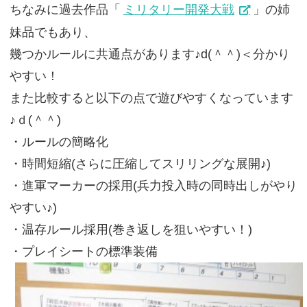
ちなみに過去作品「
ミリタリー開発大戦
」の姉
妹品でもあり、
幾つかルールに共通点があります♪d(＾＾)＜分かり
やすい！
また比較すると以下の点で遊びやすくなっています
♪ｄ(＾＾)
・ルールの簡略化
・時間短縮(さらに圧縮してスリリングな展開♪)
・進軍マーカーの採用(兵力投入時の同時出しがやり
やすい♪)
・温存ルール採用(巻き返しを狙いやすい！)
・プレイシートの標準装備