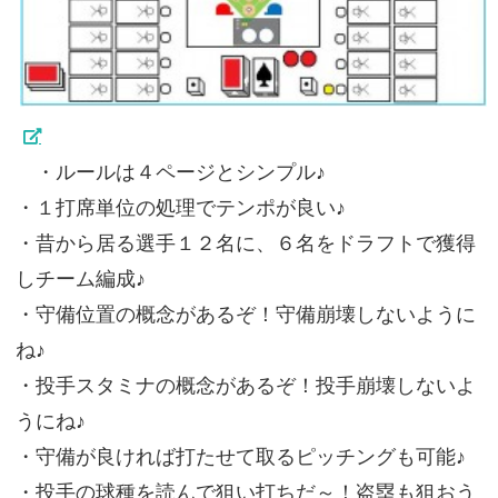
・ルールは４ページとシンプル♪
・１打席単位の処理でテンポが良い♪
・昔から居る選手１２名に、６名をドラフトで獲得
しチーム編成♪
・守備位置の概念があるぞ！守備崩壊しないように
ね♪
・投手スタミナの概念があるぞ！投手崩壊しないよ
うにね♪
・守備が良ければ打たせて取るピッチングも可能♪
・投手の球種を読んで狙い打ちだ～！盗塁も狙おう