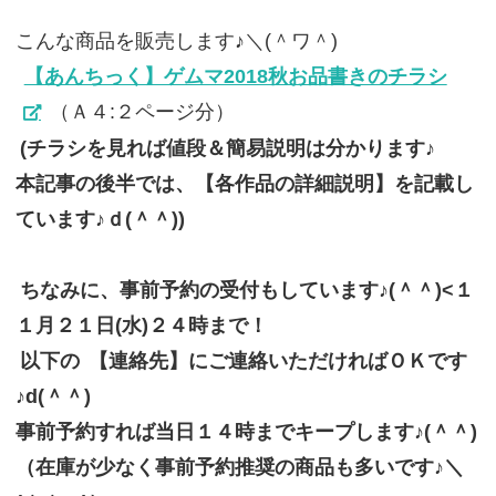
こんな商品を販売します♪＼(＾ワ＾)
【あんちっく】ゲムマ2018秋お品書きのチラシ
（Ａ４:２ページ分）
(チラシを見れば値段＆簡易説明は分かります♪
本記事の後半では、【各作品の詳細説明】を記載し
ています♪ｄ(＾＾))
ちなみに、事前予約の受付もしています♪(＾＾)<１
１月２１日(水)２４時まで！
以下の
【連絡先】にご連絡いただければＯＫです
♪d(＾＾)
事前予約すれば当日１４時までキープします♪(＾＾)
（在庫が少なく事前予約推奨の商品も多いです♪＼