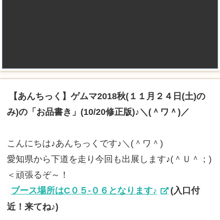
【あんちっく】ゲムマ2018秋(１１月２４日(土)の
み)の「お品書き」(10/20修正版)♪＼(＾ワ＾)／
こんにちは♪あんちっくです♪＼(＾ワ＾)
愛知県から下道を走り今回も出展します♪(＾Ｕ＾；)
＜頑張るぞ～！
ブース場所はC０５-０６となります♪
(入口付
近！来てね♪)