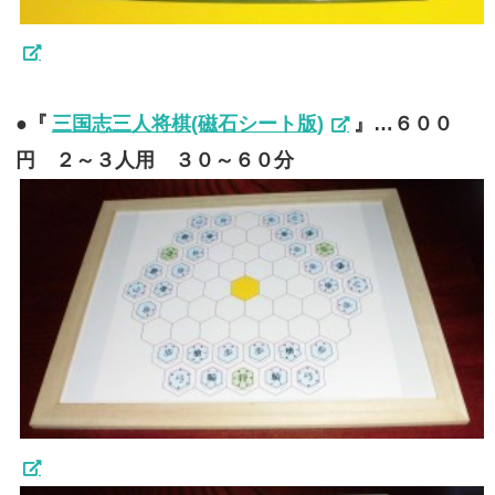
●『
三国志三人将棋(磁石シート版)
』…６００
円 ２～３人用 ３０～６０分