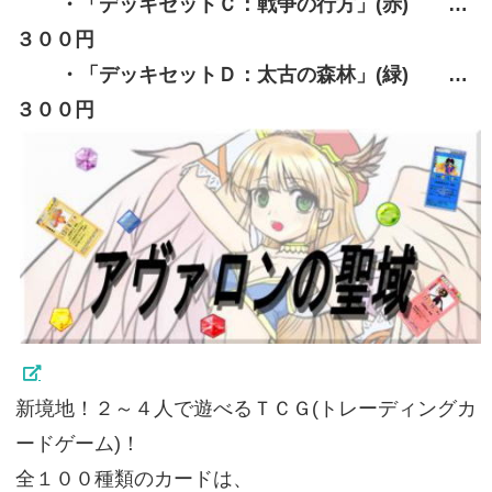
・「デッキセットＣ：戦争の行方」(赤) …
３００円
・「デッキセットＤ：太古の森林」(緑) …
３００円
新境地！２～４人で遊べるＴＣＧ(トレーディングカ
ードゲーム)！
全１００種類のカードは、