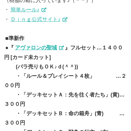
（樹脂の箱に入っています♪（＾＾））
・
簡単ルール♪
・
Ｄｉｎｇ公式サイト♪
■準新作
●『
アヴァロンの聖域
』フルセット…１４００
円
[カード未カット]
(バラ売りもＯＫ♪ｄ(＾＾))
・「ルール＆プレイシート４枚」 …２
００円
・「デッキセットＡ：先を往く者たち」(黄)…
３００円
・「デッキセットＢ：命の箱舟」(青) …
３００円