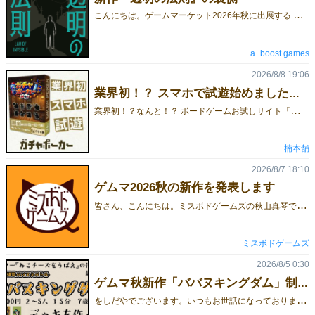
こ
んにちは。ゲームマーケット2026年秋に出展する a_boost gamesです。こちらのブログスペースをお借りして、頒布予定の新作『透明の法則』における、よしなしごとをご紹介できればと思います。 ゲーム紹介ページ：https://gamemarket.jp/game/188719予約フォーム：https://forms.gle/XNc4V93Qm42qhgYt8今回は、「なぜ、透明人間を追うゲームを作ったのか」、「どうして透明人間を題材にしたのか」について、少しだけお話しできればと思います。●素朴なはじまりと、発想のジャンプはじまりは「怪盗を追うゲームを作ろう」「今まで二人対戦のゲームをつくったことがなかったのでつくってみよう！」と、素朴なスタートでした。逃げる怪盗と、それを追う警察。その関係だけでも悪くはないのですが、とはいえ、もう一歩ほしいなぁと感じていました。そこで出てきたのが、透明人間。怪盗という姿がはっきりイメージできる者を追うのではなく、「見えない存在」を追う。それだけで、同じ追跡ゲームなのに、まったく別の体験になる気がしました。●透明人間という存在が、ゲームのデザインを変えていく透明人間の登場から、このゲームの形がくっきりしてきます。たとえば、透明人間には、いざというときに透明になる力があるとすることで、一発逆転、危機を脱出する固有のスキル「透明化」が生まれました。また、「見えない存在なんだから、そこに“見えている”のはおかしいのではないか」と思い立ちます。だから、警察は特定のマス目を１つずつ探すようなアクションだけではなく、まず包囲網をつくって、透明人間を囲っていくべきだと。そして見えない者を追っている、見えない者に迫っているという感覚を得られるようにしたいなと、デザインができあがっていきました。●世界観のお手本は、江戸川乱歩さんもうひとつ、この作品で大事にしたかったのは、空気感や雰囲気です。江戸川乱歩さんの少年探偵シリーズのような物語を意識していました。そこで、「大正115」年という、現代なのだけど、どこかレトロな時間軸を感じさせる設定にしてみました。『透明の法則』というタイトルも、物語性を感じさせるような、小説のタイトルのような名前にしたかった。また「法則」という言葉には、ただ追いかけるのではなく、残された痕跡から何か文脈を読み取っていく、そんな静かな推理のイメージを重ねています。ちなみにパッケージも、ひとつの物語を開けるような感覚になるように、自分たちなりに工夫してみました。今後、少しずつ公開していく予定ですので、よろしければ楽しみにしていてください。『透明の法則』におけるゲーム詳細や予約は以下よりご覧ください。ゲーム紹介ページ：https://gamemarket.jp/game/188719予約フォーム：https://forms.gle/XNc4V93Qm42qhgYt8
a_boost games
2026/8/8 19:06
業界初！？ スマホで試遊始めました！【ガチャポーカー】
業
界初！？なんと！？ ボードゲームお試しサイト「ボドゲみっけ」様にて、『ガチャポーカー』の試遊がスタートしました！✨✅ CPU対戦だから1人で今すぐ遊べる！✅ スマホでもPCでもサクサク動作！✅ 丁寧なルール説明（チュートリアル）付きで、説明書いらず！「どんなゲームか気になる…」という方は、まずは無料ガチャを回す感覚で遊んでみてください！👇 『ガチャポーカー』サクッとお試しプレイはこちら！［試遊リンク］👇 ゲームが楽しかったら、予約もできます！［予約リンク］ ＼ ボドゲみっけとは？ ／［ボドゲみっけのリンクはこちら］🎲 ボドゲ診断で、あなたにぴったりの作品が見つかる！🃏 『ガチャポーカー』のように、チュートリアル付きのお試しルールで遊べる機能も！📣 現在、「ボドゲみっけ」に掲載する【ゲムマ秋の新作】を大募集中だそうです！興味のあるゲムマ出展者さんは、ぜひ「ボドゲみっけ」さんへXでお問い合わせを！
楠本舗
2026/8/7 18:10
ゲムマ2026秋の新作を発表します
皆
さん、こんにちは。ミスボドゲームズの秋山真琴です。ゲームマーケット2026秋まで約2ヶ月となりましたね。今回も早めに準備を進めることができていますので、少し早いですが、新作を発表することにします。■カードゲーム『しりとりんね』プレイ人数：2～7人プレイ時間：15分価格：2,000円（ゲームマーケット特価、通常価格：2,200円）作品紹介ページ：https://gamemarket.jp/game/188737ルールの公開や取り置き予約の受け付けは、8月10日（月）を予定しています！
ミスボドゲームズ
2026/8/5 0:30
ゲムマ秋新作「ババヌキングダム」制作快調です
を
しだやでございます。いつもお世話になっております。秋は土曜日のみの出展となりますが、よろしくお願いいたします。ゲームマーケット2026秋新作、『ババヌキングダム』製作快調です。自分好みの手札を作って、ババヌキ勝負！短時間かつ明快に、バランスの良い『くにづくり』が楽しめる、とっても楽しいゲームです！より詳しいマニュアルはこちら。よろしくお願いいたします。