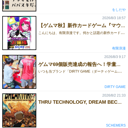
をしだや
2026/8/3 18:57
【ゲムマ秋】新作カードゲーム『マウンティングお嬢様アンコール』お取り置き予約受付を開始しました！【両日出展・試遊卓あり】
こ
んにちは、有限浪漫です。何かと話題の新作カードゲーム『マウンティングお嬢様アンコール』ゲームマーケット2026秋でのお取り置き予約を開始しました！ ゲームマーケット会場特別価格：1500円ご予約は下記のリンクからGoogleフォームにてお申し込みください！👇 『マウンティングお嬢様アンコール』のご予約・詳細はこちら！■お取り置き予約フォームhttps://forms.gle/qV7ESTTdu6NaVHZ2A■ルール説明書https://limited-romance.blogspot.com/2026/06/blog-post.html■ルール説明動画https://www.youtube.com/watch?v=kZ61ymZT2zA たった6枚の手札で至高の心理戦！お嬢様同士がマウントを取り合って精神力を削り合うミニストラテジーゲームです！
有限浪漫
2026/8/3 9:17
ゲムマ69個販売達成の報告へ！学童保育で新作『DIRTY EDGE GAME』を先行体験してもらいました
い
つも当ブランド「DIRTY GAME（ダーティゲーム）」を応援いただき、誠にありがとうございます。私たちのデビュー作『DIRTY DEAL GAME』（ダーティディールゲーム）は、もともと地域のある学童保育所で出会った一人の男の子の「また遊びたい」という言葉から生まれたボードゲームです。子どもたちや先生方の温かい応援を背負って挑んだ『ゲームマーケット2026春』から2ヶ月。 2026年7月28日、私たちは感謝と結果を伝えるため、再びあの学童保育所さんへと向かいました。▼ゲームマーケット2026春の当日の様子はこちらhttps://gamemarket.jp/blog/198609/■ ゲームマーケット2026春 結果報告今回のゲムマで、私たち「DIRTY GAME」は、持ち込んだ81個のうち69個を頒布することができました！当日のブースの様子（ブース番号：J36）初出展の場合「50個売れたら成功」と言われる中で、それを大きく上回る結果を残すことができ、本当に胸をなで下ろしています。子どもたちや先生方の前でこの結果を報告したとき、皆さんが自分のことのように喜んでくれて、心の底から安心しました。初出展でありながら、これほど多くの方に応援していただき、しっかりと結果で応えられたこと。嬉しい気持ちと感謝、そして安堵感で胸がいっぱいです。実はゲムマの前、「まだ何も結果を出していない自分が、こんなに誰かに応援される存在になっていいのだろうか……」と不安になることもありました。だからこそ、みんなの笑顔を見れた瞬間、救われたような気持ちになりました。当日はゲムマのおみやげ話をしたり、応援のお礼として『DIRTY DEAL GAME』の記念グッズを子どもたち一人ひとりにプレゼントしたりと、終始和やかな時間に。プレゼントしたもの■ 新作『DIRTY EDGE GAME』をお披露目！そして……訪問の後半では、2026年11月にクラウドファンディングを予定している新作ボードゲーム、『DIRTY EDGE GAME』（ダーティエッジゲーム）のテストプレイ（先行体験会）を実施しました！プレイ中の様子ルールを説明すると、子どもたちはすぐに理解してくれ、全力で楽しんでくれました。印象的だったのは、初めて遊ぶ1ラウンド目の1回目の勝負。みんながルールをしっかり理解してくれたからこそ、「どこにお金をベットするか」を真剣に悩み、なかなかゲームが進まなかったことです（笑）。ルールの飲み込みが早い子もいて、本当に驚かされました。おかげさまで、テストプレイは大好評！「前のゲームも楽しかったけど、こっちもすごく面白い！」とボソッと呟いてくれた子がいて、思わず笑みがこぼれました。「20億円になった！」「あ〜！5億円になっちゃった……」と、所持金が変動するたびに嬉しそうに報告してくれる姿がとても印象的でした。■ 新作『DIRTY EDGE GAME』の魅力と最新情報『DIRTY EDGE GAME』（ダーティエッジゲーム）は、カジノのバカラでカードをめくる瞬間のような、あのハラハラドキドキ感を誰もが楽しめる心理戦ボードゲームです。今回の新作は、前作を遊んでくださった皆様からの貴重なご意見を反映し、より直感的で、誰でもスッと遊べるゲーム性へと進化させました。完全新作タイトル（拡張セットではないため、前作をお持ちでない方も楽しめます）プレイ人数：2人〜6人対応シーン： 友人同士の熱い心理戦はもちろん、ご家族でのファミリープレイ、教育・学童施設でのレクリエーションまで幅広く対応そして前作に続き、今回もクラウドファンディングでの先行予約販売を実施いたします！【新作クラウドファンディング情報】実施期間： 2026年11月1日（日）〜 11月29日（日）予定詳細： プロジェクトページ公開時期に合わせて順次発表いたします。プロジェクトページの準備が整い次第、改めてご報告いたしますので、ぜひ公式X（旧Twitter）のチェックをお願いいたします！■ 現場の熱気を動画でお届け！現場の熱気と子どもたちの楽しい雰囲気は、ぜひこちらの動画からご覧ください！https://youtu.be/JGl1ss5yyVY?si=YPM6hrWTfpQ86iWT皆さまにこの熱気をお届けできる日を楽しみにしております！
DIRTY GAME
2026/8/2 21:33
THRU TECHNOLOGY, DREAM BECOME REALITY!
SCHEMERS