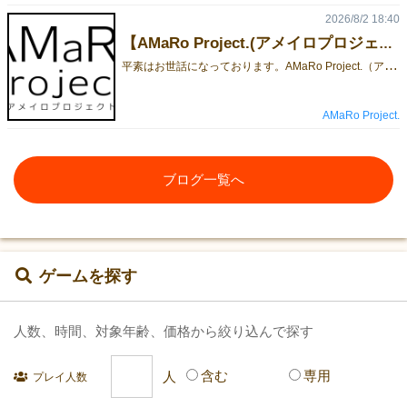
2026/8/2 18:40
【AMaRo Project.(アメイロプロジェクト)】ゲームマーケット2026秋出展します！
平
素はお世話になっております。AMaRo Project.（アメイロプロジェクト）瀬田まみむめもです。ゲームマーケット2026秋について、当サークルは、1日目、10月17日 土曜日に出展いたします。ブースカットはこちらとなります。詳細については、以下のnote記事を御覧ください。note：【AMaRo Project.(アメイロプロジェクト)】ゲームマーケット2026秋出展します！
AMaRo Project.
ブログ一覧へ
ゲームを探す
人数、時間、対象年齢、価格から絞り込んで探す
含む
専用
プレイ人数