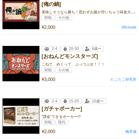
[俺の鍋]
美
味しそうなら勝ち！思わずお腹が空いちゃう味覚大喜利ゲーム
対戦
その他
¥2,000
88create
2-4
20-30
8歳〜
[おねんどモンスターズ]
こねて、めくって、ぶっつぶせ！！！
対戦
その他
¥3,000
たこたこ研究所
2-4
15-25
10歳〜
[ガチャポーカー]
“課金”できるポーカー!?
対戦
現代
¥2,000
楠本舗