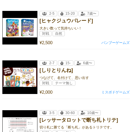
2-5
15-20
7歳〜
[ヒャクジュウパレード]
大きい数って気持ちいい！
対戦
自然
¥2,500
バンブーゲームズ
2-7
15-
6歳〜
[しりとりんね]
つなげて、名付けて、思い出す
対戦
テーマ無し
¥2,000
ミスボドゲームズ
3-5
30-60
10歳〜
[レッサータロットで断ち札トリテ]
切り札に勝てる「断ち札」があるトリテです。