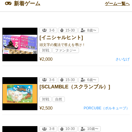
新着ゲーム
ゲーム一覧へ
3-6
15-30
8歳〜
[イニシャルヒント]
頭文字の魔法で答えを導け！
対戦
ファンタジー
¥2,000
さいなげ
3-6
15-30
6歳〜
[SCLAMBLE（スクランブル）]
対戦
自然
¥2,500
PORCUBE（ポルキューブ）
3-8
10-30
10歳〜