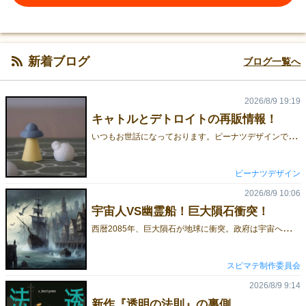
新着ブログ
ブログ一覧へ
2026/8/9 19:19
キャトルとデトロイトの再販情報！
い
つもお世話になっております。ピーナツデザインです。少し在庫切れになっていたCATTLEキャトルとDETROITでトロイトの再販が開始しました！下記の三箇所でご購入いただけます。ピーナツデザイン直販サイト追加のコマや大ストレイなんかも買えます。たくさん買うと送料無料です。発送は遅めだけどコメントくれたら急ぎます。ボドゲーマたくさん他にもボードゲームが売ってるのでまとめて買いやすいですね。Amazon送料込みのなのでちょっと高いです。すぐ届きます。商品の説明は下記と直販サイトをご参照ください。CATTLE キャトルはるか宇宙からやってきた飛行物体。 地球の羊を誘拐したいと考えています。 しかし燃料がたりません。 羊は1匹しか誘拐できないし、群れの羊は飛び越えることもできません。 飛行物体は羊を誘拐できるのでしょうか。 プレイヤーは飛行物体と羊に分かれて遊びます。 飛行物体は、羊を3匹誘拐したら勝利。羊は飛行物体を包囲して動けなくすれば勝利。 飛行物体と羊、2つの遊び方で遊べる、非対称の2人用アブストラクトゲームです。 DETROIT デトロイトあなたは車工場の生産管理者です。 ただしこの工場の生産ラインはぐちゃぐちゃ。 同じ生産ラインに他の車の部品も流れてきます。 自分の車をうまく組み立てながら、相手より先に車を納車しましょう。 プレイヤーは各手番でダイスの代わりに三角コーンを振って、部品を動かします。自分の車をうまく組み立て、相手の車を壊しましょう。 期待値と最適手を考えた人が勝てる戦略的な2人用ゲームです。ゲムマ秋まで時間もないですが、引き続きよろしくお願いします！秋向けの情報もどんどん出していきます！
ピーナツデザイン
2026/8/9 10:06
宇宙人VS幽霊船！巨大隕石衝突！
西
暦2085年、巨大隕石が地球に衝突。政府は宇宙へ逃亡し、人類は見捨てられた。隕石の衝撃で海面は急上昇し、大地の大半が水没。文明は崩壊し、地球は滅亡の淵に立たされた。しかし、海に取り残された旧時代の軍艦とわずかな兵士たちは、最後まで戦うことを決意する。だが、その矢先、宇宙人の攻撃が激化。隕石はただの天災ではなく、彼らが地球を滅ぼすために送り込んだ兵器だった。圧倒的な戦力差に、人類は絶望的な状況へ追い込まれる。だがその時、深い海の底から幽霊船が浮上する。かつて戦場で散った亡霊たちが、今、人類のために立ち上がったのだ。見捨てられた軍隊と亡霊たちが共闘し、地球の未来をかけた最後の戦いが始まる！「地球滅亡の危機！宇宙人の侵略に、幽霊船が立ち向かう！『バンババン』で、壮絶な2人対戦を体験せよ！」このゲームは、西暦2085年を舞台に、巨大隕石の衝突によって崩壊寸前の地球で、宇宙人と幽霊船が激突するという壮大なストーリーが展開されます。プレイヤーは、宇宙人サイドと地球防衛サイドに分かれ、戦略を駆使して勝利を目指します。プレイ時間は15〜25分、対象年齢は13歳以上。このゲームは、一度遊んで終わりではなく、宇宙人側は「隕石を何ターン目に地球に落とすか。」、それを受けて幽霊船側（地球防衛サイド）はどのゴーストシップLV2を出すか。何ターン目にゴーストシップを出すかに戦略のポイントがあります。プレイするたびに新しい発見があり、毎回楽しめると思います。また、前作のhunting v s dragon、転生ビフォーアフター、旧スピマテシリーズを拡張パックとして組み合わせることも出来ます。 通販サイトバンババン〜巨大隕石衝突！宇宙人vs幽霊船〜｜ボードゲーム通販
スピマテ制作委員会
2026/8/9 9:14
新作『透明の法則』の裏側