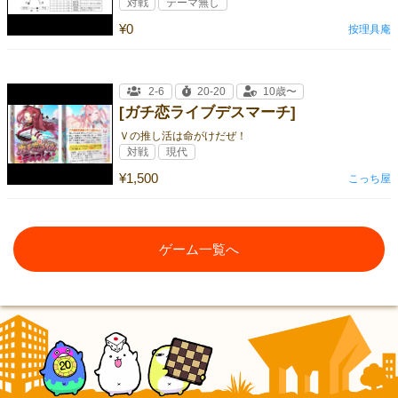
対戦
テーマ無し
¥0
按理具庵
2-6
20-20
10歳〜
[ガチ恋ライブデスマーチ]
Ｖの推し活は命がけだぜ！
対戦
現代
¥1,500
こっち屋
ゲーム一覧へ