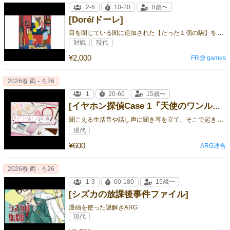
2-6
10-20
8歳〜
[Doré/ドーレ]
目
を閉じている間に追加された【たった１個の駒】を見つけるメモリー＆隠れんぼ系ゲーム！
対戦
現代
¥2,000
FR@ games
2026春 両 - ろ26
1
20-60
15歳〜
[イヤホン探偵Case 1『天使のワンルーム』]
聞
こえる生活音や話し声に聞き耳を立て、そこで起きている事件を推理するミステリーゲーム🎧
現代
¥600
ARG連合
2026春 両 - ろ26
1-3
60-180
15歳〜
[シズカの放課後事件ファイル]
漫画を使った謎解きARG
現代