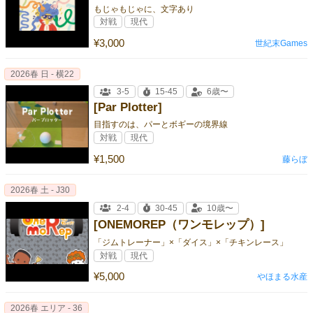
もじゃもじゃに、文字あり
対戦
現代
¥3,000
世紀末Games
2026春 日 - 横22
3-5
15-45
6歳〜
[Par Plotter]
目指すのは、パーとボギーの境界線
対戦
現代
¥1,500
藤らぼ
2026春 土 - J30
2-4
30-45
10歳〜
[ONEMOREP（ワンモレップ）]
「ジムトレーナー」×「ダイス」×「チキンレース」
対戦
現代
¥5,000
やほまる水産
2026春 エリア - 36