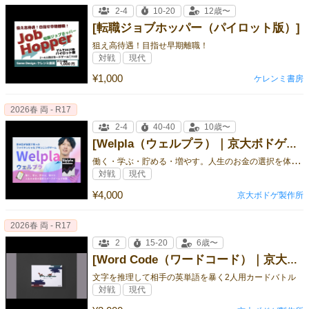
2-4
10-20
12歳〜
[転職ジョブホッパー（パイロット版）]
狙え高待遇！目指せ早期離職！
対戦
現代
¥1,000
ケレンミ書房
2026春 両 - R17
2-4
40-40
10歳〜
[Welpla（ウェルプラ）｜京大ボドゲ製作所]
働
く・学ぶ・貯める・増やす。人生のお金の選択を体感するファイナンシャルプランニングゲーム
対戦
現代
¥4,000
京大ボドゲ製作所
2026春 両 - R17
2
15-20
6歳〜
[Word Code（ワードコード）｜京大ボドゲ製作所]
文字を推理して相手の英単語を暴く2人用カードバトル
対戦
現代