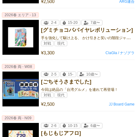
¥2,500
ARG連合
2026春 エリア - 13
2-4
15-20
7歳〜
[グミチョコパパイヤレボリューション]
手
を強化して駆け上る、 かけ引きと笑いの階段ジャンケン
対戦
現代
¥3,300
ClaGla / ナゾグラ
2026春 両 - W08
2-5
15-
10歳〜
[ごちそうさまでした]
今回は絶品の「台湾グルメ」を連れて再登場！
対戦
現代
¥2,500
JJ Board Game
2026春 両 - N09
2-6
10-15
6歳〜
[もじもじアフロ]