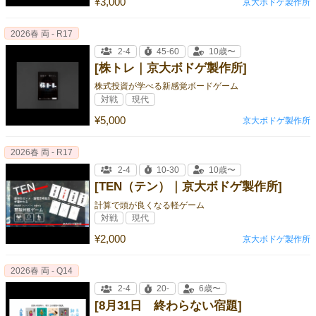
¥3,000
京大ボドゲ製作所
2026春 両 - R17
2-4
45-60
10歳〜
[株トレ｜京大ボドゲ製作所]
株式投資が学べる新感覚ボードゲーム
対戦
現代
¥5,000
京大ボドゲ製作所
2026春 両 - R17
2-4
10-30
10歳〜
[TEN（テン）｜京大ボドゲ製作所]
計算で頭が良くなる軽ゲーム
対戦
現代
¥2,000
京大ボドゲ製作所
2026春 両 - Q14
2-4
20-
6歳〜
[8月31日 終わらない宿題]