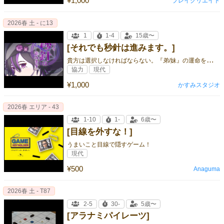
¥1,000
プレイクリエイト
2026春 土 - に13
1
1-4
15歳〜
[それでも秒針は進みます。]
貴
方は選択しなければならない。『弟/妹』の運命を決める為に。
協力
現代
¥1,000
かすみスタジオ
2026春 エリア - 43
1-10
1-
6歳〜
[目線を外すな！]
うまいこと目線で隠すゲーム！
現代
¥500
Anaguma
2026春 土 - T87
2-5
30-
5歳〜
[アラナミパイレーツ]