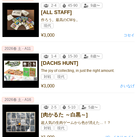
2-4
45-90
9歳〜
[ALL STAFF]
作ろう。最高のCMを。
現代
¥3,000
コセイ
2026春 土 - A11
1-4
15-30
8歳〜
[DACHS HUNT]
The joy of collecting, in just the right amount.
対戦
現代
¥3,000
さいなげ
2026春 土 - A16
2-5
5-10
5歳〜
[肉かるた ～白黒～]
超人気の生肉ゲームから色が消えた…！？
対戦
現代