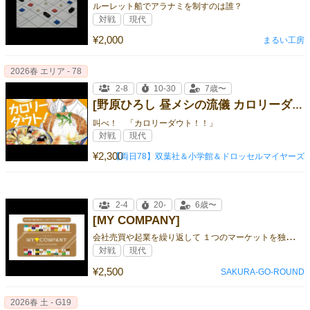
ルーレット船でアラナミを制すのは誰？
対戦
現代
¥2,000
まるい工房
2026春 エリア - 78
2-8
10-30
7歳〜
[野原ひろし 昼メシの流儀 カロリーダウト!]
叫べ！ 「カロリーダウト！！」
対戦
現代
¥2,300
【両日78】双葉社＆小学館＆ドロッセルマイヤーズ
2-4
20-
6歳〜
[MY COMPANY]
会
社売買や起業を繰り返して １つのマーケットを独占するゲーム
対戦
現代
¥2,500
SAKURA-GO-ROUND
2026春 土 - G19