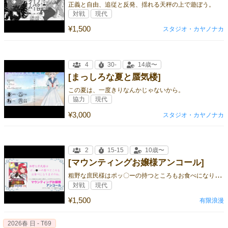
正義と自由、追従と反発、揺れる天秤の上で遊ぼう。
対戦
現代
¥1,500
スタジオ・カヤノナカ
4
30-
14歳〜
[まっしろな夏と蜃気楼]
この夏は、一度きりなんかじゃないから。
協力
現代
¥3,000
スタジオ・カヤノナカ
2
15-15
10歳〜
[マウンティングお嬢様アンコール]
粗
野な庶民様はポッ〇ーの持つところもお食べになりますのね
対戦
現代
¥1,500
有限浪漫
2026春 日 - T69