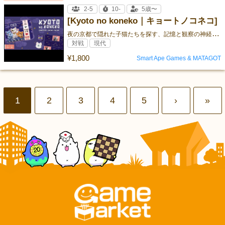
2-5
10-
5歳〜
[Kyoto no koneko｜キョートノコネコ]
夜
の京都で隠れた子猫たちを探す、記憶と観察の神経衰弱系カードゲーム！
対戦
現代
¥1,800
Smart Ape Games & MATAGOT
1
2
3
4
5
›
»