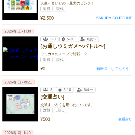
人生＜まいどの＞最大のピンチ！
対戦
現代
¥2,500
SAKURA-GO-ROUND
2026春 土 - H30
3-0
5-30
8歳〜
[お通しウミガメ〜バトル〜]
ウミガメのスープで対戦！？
対戦
現代
¥0
知転悩（してんのう）
2026春 日 - 横21
3
3-10
6歳〜
[交通占い]
交通すごろくを用いた占いです。
対戦
現代
¥500
交通占い
2026春 両 - K40