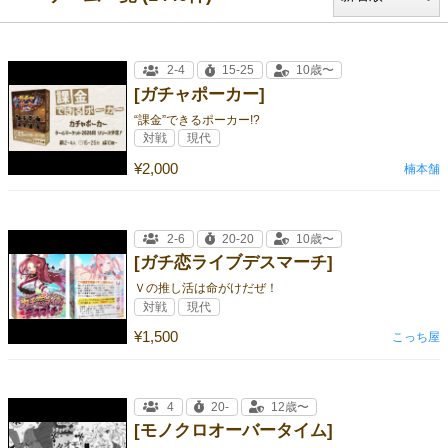
2-4
15-25
10歳〜
[ガチャポーカー]
“課金”できるポーカー!?
対戦
現代
¥2,000
楠本舗
2-6
20-20
10歳〜
[ガチ恋ライブデスマーチ]
Ｖの推し活は命がけだぜ！
対戦
現代
¥1,500
こっち屋
4
20-
12歳〜
[モノクロオーバータイム]