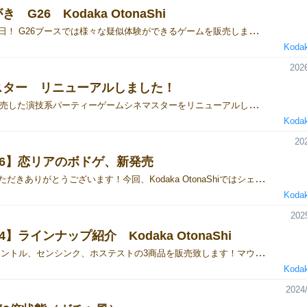
 G26 Kodaka OtonaShi
いよいよ明日！ G26ブースでは様々な疑似体験ができるゲームを販売します。新作のシェアリティとリニューアルのシネマスター他、過去作も販売しますので、ゲームの内容だけでもブースで見ていってください…！（過度な接客等はありませんので、安心してお越しください笑）
Kodak
2026
スター リニューアルしました！
2022年に発売した演技系パーティーゲームシネマスターをリニューアルしゲームマーケット2026春にG26ブースで特別価格2,000円にて販売します！基本的なゲーム性は変わりませんが、より「即興劇」に即したルールに変更し、かつ生成される映画タイトルが100万通りにまで増大しました。その為、若干難易度が上がった為、対象年齢を13歳に引き上げさせていただいております。これからの学芸会、学園祭シーズンに備えた演劇の練習、または新学期の交流、そしてカジュアルに笑えて演技を楽しめる演劇系ゲームの入門用として是非ゲームをブースでご覧ください。商品詳細は以下公式ページから！https://kosgm.com/cine-ma-star
Kodak
20
26】恋リアのボドゲ、新発売
アクセスいただきありがとうございます！今回、Kodaka OtonaShiではシェアハウスで恋愛リアリティをしながら相関図を当てる正体隠匿パーティーゲームシェアリティをゲムマ2026春にて新発売します。 恐らく多くの人が一度は見たことがある恋リアを疑似体験できるゲームですが、内容に反してバチバチの対戦ゲームです。トークが主体のゲームですが、やろうと思えば戦術は無限にありますが、それだけでは勝敗が決まらないのがこのゲームの肝。最終的には気持ちを優先して自由気ままに生活してたプレイヤーが勝利するなど、番狂わせが大いに起こるパーティーゲームです。詳しいルールは公式HPにて公開しておりますので、是非チェックしてみてください。https://kosgm.com/sha-re-ality/また、以下予約フォームでも好評予約受付中です。5月23日土曜のみの出展となりますので、当日ブースでお待ちしております！https://forms.gle/tztXGznh4GpxavUE8
Kodak
202
4】ラインナップ紹介 Kodaka OtonaShi
今回はマウントル、センシンク、ホステストの3商品を販売致します！マウントルは、実は地味に第二版となっており、本2025秋ゲムマ初日が初発売となります。初版と比べ、川柳が成立しやすいようカード構成の見直し、またマウントテーマの変更といった微調整を行っております。 当日は1分で分かるシリーズ動画を使って説明しますので、お時間を無駄にはさせません。軽い気持ちで商品を知りにブースへお立ち寄りくださいませ。
Kodak
2024/