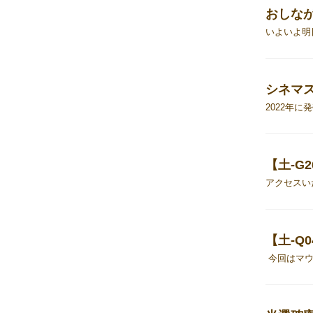
おしながき
シネマ
【土-G
【土-Q0