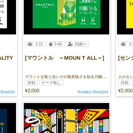
3-10
5-40
18歳〜
3-
LITY
[マウントル ～MOUN T ALL～]
[セン
マウントを取り合いその無意味さを知る川柳バトルパーティーゲーム
対戦
テーマ無し
対戦
¥2,000
¥2,000
OtonaShi
Kodaka OtonaShi