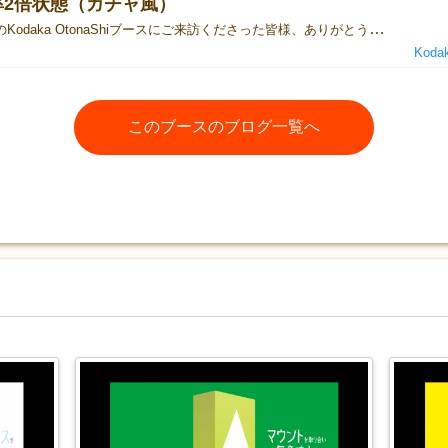
率2倍状態（ガチャ風）
本日、B50のKodaka OtonaShiブースにご来訪くださった皆様、ありがとうございました！当ブースでは、Xの投稿のいいね＆リポストしていただくことで参加できるスピードくじキャンペーンを行っておりましたが、なんと、本日当たりが（からくじなしで必ず500円OFF券は当たるのですが…）一つも出ませんでした； そこで、本日の当たりくじは残した状態で、翌日分の当たりくじも投入し、当選確率2倍の状態で11/17（日）も当スピードくじを実施させていただきます！くじへの挑戦だけでも構いませんので、是非Ｂ50ブースまで足をお運びください！ ↓対象のＸポストはこちらです↓https://x.com/KodakaOtonaShi/status/1857259988546400737 当ブースではマトリクス図を使った紙ペンクイズ「センシンク」など、他と一味違ったパーティーゲームを取り揃えてお待ちしております！
Kodak
このブースのブログ一覧へ