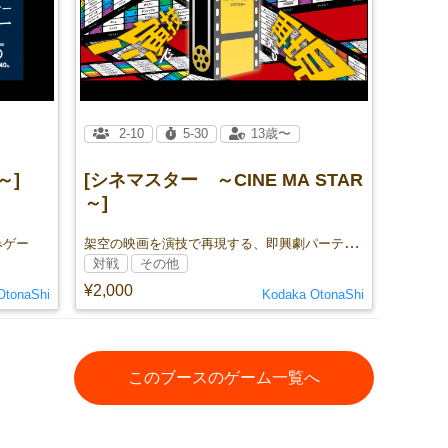
2-10
5-30
13歳〜
～]
[シネマスター ～CINE MA STAR
～]
架空の映画を演技で再現する、即興劇パーティーゲーム
みゲー
対戦
その他
¥2,000
OtonaShi
Kodaka OtonaShi
このブースのゲーム一覧へ