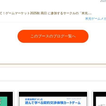
2025
はじめまして！ゲームマーケット2025秋 両日 に参加するサークルの「米光ゲームメカニクスラボ」の"もずん"です。今回、「Un-Tria」というボードゲームを頒布します！2人対戦型アブストラクト・ストラテジー です交互に手番を行い、以下の3つの勝利条件のうちどれかを達成すれば勝利となります①王を取る②駒を３個以下に減らす③コマの配置から隊列（縦横ナナメいずれかの3つの連続した並び）をなくす手番では、移動・積む・降ろす のアクションのいずれかを行います。駒を積むことで、積んだコマの個数分 移動することができます（最大3段）ただし、コマを積むと隊列の維持が難しくなります。コマの移動をする際は、自分で隊列を崩してしまわないように注意してください※隊列を崩すような位置には移動できません複数の勝利条件に加え、移動の制約とコマの積み下ろしというアクションが 一風変わった遊び心地となっています。11/8の フォアシュピール 2025 秋 東京にも参加しますので、ご興味ある方はぜひ試遊ください！
米光ゲームメ
このブースのブログ一覧へ