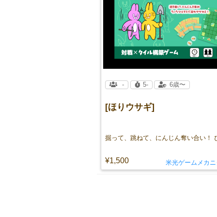
-
5-
6歳〜
[ほりウサギ]
¥1,500
米光ゲームメカニ