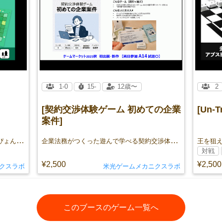
1-0
15-
12歳〜
2
[契約交渉体験ゲーム 初めての企業
[Un-Tr
案件]
掘って、跳ねて、にんじん奪い合い！ ぴょんぴょんスピード勝負のうさぎ対戦ゲーム！
企業法務がつくった遊んで学べる契約交渉体験カードゲーム
対戦
¥2,500
¥2,500
クスラボ
米光ゲームメカニクスラボ
このブースのゲーム一覧へ