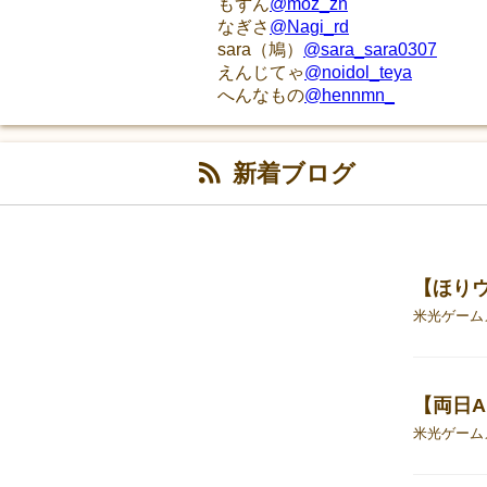
もずん
@moz_zn
なぎさ
@Nagi_rd
sara（鳩）
@sara_sara0307
えんじてゃ
@noidol_teya
へんなもの
@hennmn_
新着ブログ
【ほり
【両日A