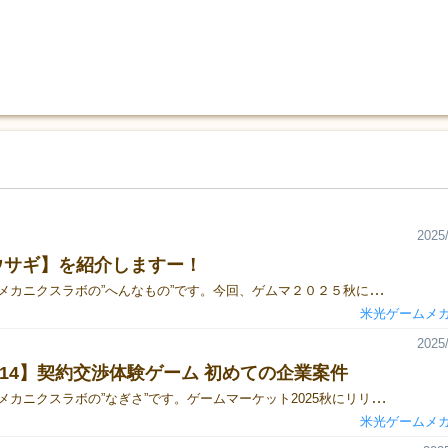
2025/
ウサギ】を紹介しますー！
米光ゲームメカニクスラボの”へんなもの”です。今回、ゲムマ２０２５秋にリリースした『ほりウサギ』を紹介します！ どんなゲーム？・5×7のマップ上でタイルを置き、コマを進めてチップを集める2人用対戦ゲーム・手番ごとに「タイル配置」「回転」「補充」の3つから行動を選ぶシンプル構成・マップ上の色付きマスに置かれたチップは、同じ色のタイルを置かないと獲得できない・ルールは素直だが、相手の進路や色の使いどころを読む駆け引きがしっかりある【ゲームの流れ】①マップ上にチップを配置し、各プレイヤーは手札3枚のタイルを引く②じゃんけんで先攻・後攻を決めたらゲームスタート！③手番では、以下のいずれかを選んで実行： ・タイルを1枚配置し、道がつながっていればコマを何マスでも進める ・相手がいる以外のタイルを任意に回転し、再び道に沿って移動 ・タイルを山札から引いて、手札が3枚になるまで補充④進んだマスにあるチップを獲得⑤すべてのチップがなくなったらゲーム終了、チップ数が多いプレイヤーの勝利！ おすすめポイント・手番のたびに選べる行動が明確で、遊びやすい・初プレイでも直感的に理解できるコンポーネントとルール・大人同士でも、親子でも楽しめるちょうどいい思考量
米光ゲームメ
2025/
14】契約交渉体験ゲーム 初めての企業案件
米光ゲームメカニクスラボの”なぎさ”です。ゲームマーケット2025秋にリリースする、契約交渉体験カードゲーム『初めての企業案件』をご紹介します。企業法務の仕事をしながら、デジタルハリウッド大学大学院に通い、米光ゲームメカニクスラボに所属しています。初めて作ったゲームを、ゲームマーケット2025秋に出展します。契約交渉体験カードゲーム『初めての企業案件』！予約はこちら（興味はあるけどゲームマーケットに来られないという方も、コメント欄に受け渡し方法のご希望を記入ください。お届けできるよう最善を尽くします！）どんなゲーム？・ゲームブックのような遊び心地の1人で遊べるカードゲーム・選択肢の選び方で結末が変わる・遊びながら、契約やリスクについて気軽に学べる・一人で遊べるが、複数人で相談しながら遊んでも楽しい・1プレイ15分～ 気軽に楽しめる【イントロダクション】主人公（あなた）はフリーランスクリエイター。最近SNSで注目を集めているあなたのもとに、初めての企業案件が舞い込んだ。「キャンペーンのキャラクターデザインをお願いしたい」 期待に胸を膨らませ、初めての打ち合わせに向かうところからストーリーが始まる…遊び方このゲームは、ゲームブックのように選択しながらストーリーを読み進めていきますが、遊ぶ中でカードが散らばって片づけるのが面倒、という課題がありました。選択肢から1枚を選ぶ体験やカードをめくる楽しさを味わってほしい。カードを番号順に並べながら片づけたいけど、選ばなかった選択肢の裏側は読んでほしくない…という葛藤の中で、試行錯誤して思いついたのが、カードを立てるという構造です。箱の中に溝をつけて、読み終わったカードや使わなかったカードを片付けながら遊べるようになっています。封筒の中には契約書が入っていて、ゲームの中で"契約書"を読む体験もできます。選択次第で結末が変わるので、全クリアするまで何度も楽しめるゲームです。遊び方の説明動画遊ぶ前の準備以下の動画を見ていただくと30秒くらいで準備できます！準備動画 ①内容物(プレイボード×1、封筒×4、小箱×2)を取り出す。②プレイボードを広げる。③プレイボードの左端に外箱(下)を置く。④封筒4通を、外箱の「奥の溝」に立てる。⑤成果カードの小箱を開け、カードを全て取り出す。 アルファベットが見える向きで、外箱の「中央の溝」に立てる。⑥ストーリーカードの小箱を開け、カードを全て取り出す。 白い面(表)を上にして番号順に重ね 手元に置く。⑦ストーリーカードの一番上【01】から読み始めましょう。
米光ゲームメ