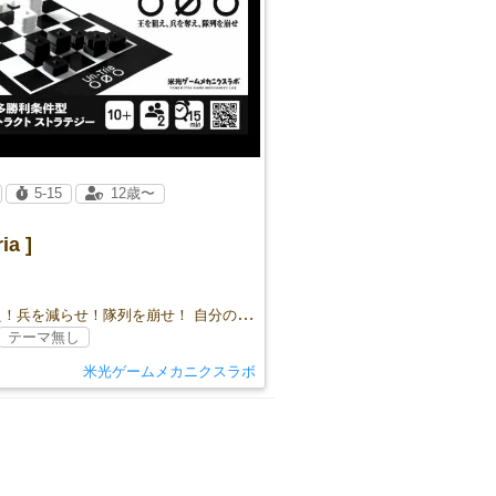
5-15
12歳〜
ia ]
王を狙え！兵を減らせ！隊列を崩せ！ 自分の「隊列」を維持しながら、相手の「隊列」を崩す 新感覚アブストラクト
テーマ無し
米光ゲームメカニクスラボ