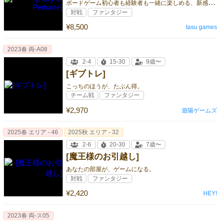
ボ
ードゲーム初心者も経験者も一緒に楽しめる、新感覚パック（ボトル）ビルディング！
対戦
ファンタジー
¥8,500
tasu games
2023春 両‐A08
2-4
15-30
9歳〜
[ギブトレ]
こっちのほうが、たぶん得。
チーム戦
ファンタジー
¥2,970
遊陽ゲームズ
2025春 エリア - 46
2025秋 エリア - 32
2-6
20-30
7歳〜
[魔王様のお引越し]
あなたの部屋が、ゲームになる。
対戦
ファンタジー
¥2,420
HEY!
2023春 両‐ス05