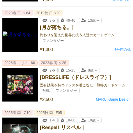
2023春 日ｰス64
2019秋 日-N20
3-5
40-40
13歳〜
[月が落ちる。]
終わりを迎えた世界に抗う人達のカードゲーム
ファンタジー
¥1,300
4号館の机
2026春 エリア - 66
2023春 両‐ク28
2-6
15-25
8歳〜
[DRESSLIFE（ドレスライフ）]
固有効果を持つドレスを着こなせ！戦略カードゲーム！
対戦
ファンタジー
¥2,500
MARU. Game Design
2025春 両 - C10
2025秋 両 - F05
1-4
10-60
10歳〜
[Respell-リスペル-]