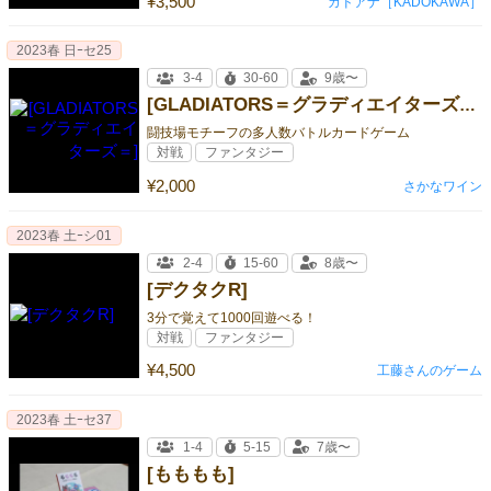
¥3,500
カドアナ［KADOKAWA］
2023春 日ｰセ25
3-4
30-60
9歳〜
[GLADIATORS＝グラディエイターズ＝]
闘技場モチーフの多人数バトルカードゲーム
対戦
ファンタジー
¥2,000
さかなワイン
2023春 土ｰシ01
2-4
15-60
8歳〜
[デクタクR]
3分で覚えて1000回遊べる！
対戦
ファンタジー
¥4,500
工藤さんのゲーム
2023春 土ｰセ37
1-4
5-15
7歳〜
[もももも]