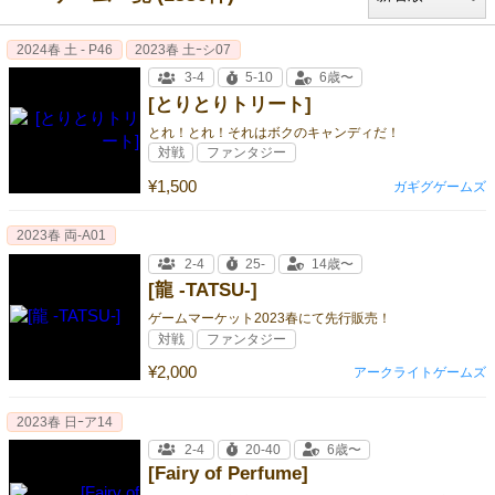
2024春 土 - P46
2023春 土ｰシ07
3-4
5-10
6歳〜
[とりとりトリート]
とれ！とれ！それはボクのキャンディだ！
対戦
ファンタジー
¥1,500
ガギグゲームズ
2023春 両‐A01
2-4
25-
14歳〜
[龍 -TATSU-]
ゲームマーケット2023春にて先行販売！
対戦
ファンタジー
¥2,000
アークライトゲームズ
2023春 日ｰア14
2-4
20-40
6歳〜
[Fairy of Perfume]