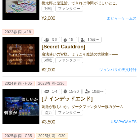
桃太郎と鬼退治。できれば仲間がほしいとこ。
対戦
ファンタジー
¥2,000
まどらーゲームス
2023春 両‐ス18
3-5
15-
10歳〜
[Secret Cauldron]
魔法使いの皆様、ようこそ魔法の実験室へ──
対戦
ファンタジー
¥2,000
ツュンバリの天文時計
2024春 両 - H05
2023春 両‐コ36
1-4
15-30
10歳〜
[ナインデッドエンド]
刺激が欲しいか。ダークファンタジー協力ゲーム
協力
ファンタジー
¥3,500
USAPAGAMES
2025春 両 - C35
2025秋 両 - G30