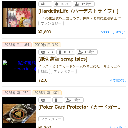
1
10-30
15歳〜
[HardethtLife（ハーデストライフ）]
日
々の生活費を工面しつつ、仲間？と共に魔法騎士パルダートを倒せ！
ファンタジー
¥1,800
ShootingDesign
2023春 日ｰス64
2019秋 日-N20
2-3
10-10
13歳〜
[紙切寓話 scrap tales]
イ
ラストとミニカードゲームをまとめた、ちょっと不思議な形態の小冊子
対戦
ファンタジー
¥200
4号館の机
2025春 両 - J62
2025秋 両 - K01
-
-
0歳〜
[Poker Card Protector（カードガード）]
ファンタジー
¥1,800
ホンネラボ