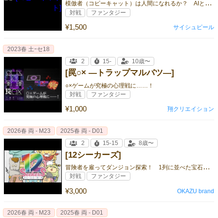
模
倣者（コピーキャット）は人間になれるか？ AIと人間が作ったゲームを見分ける新感覚ゲーム
対戦
ファンタジー
¥1,500
サイシュピール
2023春 土ｰセ18
2
15-
10歳〜
[罠○× ―トラップマルバツ―]
○×ゲームが究極の心理戦に……！
対戦
ファンタジー
¥1,000
翔クリエイション
2026春 両 - M23
2025春 両 - D01
2
15-15
8歳〜
[12シーカーズ]
冒
険者を雇ってダンジョン探索！ 1列に並べた宝石を取り合う2人用対戦ゲーム『12シーカーズ』
対戦
ファンタジー
¥3,000
OKAZU brand
2026春 両 - M23
2025春 両 - D01