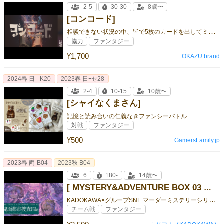
2-5
30-30
8歳〜
[コンコード]
相
談できない状況の中、皆で5枚のカードを出してミッション解決を目指す協力ゲーム『コンコード』
協力
ファンタジー
¥1,700
OKAZU brand
2024春 日 - K20
2023春 日ｰセ28
2-4
10-15
10歳〜
[シャイなくまさん]
記憶と読み合いの仁義なきファンシーバトル
対戦
ファンタジー
¥500
GamersFamily.jp
2023春 両‐B04
2023秋 B04
6
180-
14歳〜
[ MYSTERY&ADVENTURE BOX 03 鬼面都市捜査File]
K
ADOKAWA×グループSNE マーダーミステリーシリーズ第3弾！ 異世界ポリスマーダーミステリー!!
チーム戦
ファンタジー