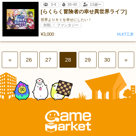
3-4
30-40
13歳〜
[らくらく冒険者の幸せ異世界ライフ]
世界よりキミを幸せにしたい！
対戦
ファンタジー
¥3,000
HLKT工房
«
26
27
28
29
30
»