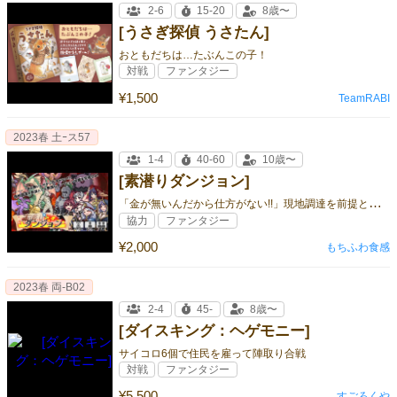
2-6
15-20
8歳〜
[うさぎ探偵 うさたん]
おともだちは…たぶんこの子！
対戦
ファンタジー
¥1,500
TeamRABI
2023春 土ｰス57
1-4
40-60
10歳〜
[素潜りダンジョン]
「
金が無いんだから仕方がない!!」現地調達を前提とした無謀なダンジョン攻略を完遂せよ！
協力
ファンタジー
¥2,000
もちふわ食感
2023春 両‐B02
2-4
45-
8歳〜
[ダイスキング：ヘゲモニー]
サイコロ6個で住民を雇って陣取り合戦
対戦
ファンタジー
¥5,500
すごろくや