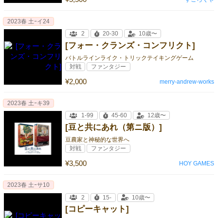
2023春 土ｰイ24
2
20-30
10歳〜
[フォー・クランズ・コンフリクト]
バトルラインライク・トリックテイキングゲーム
対戦
ファンタジー
¥2,000
merry-andrew-works
2023春 土ｰキ39
1-99
45-60
12歳〜
[豆と共にあれ（第ニ版）]
豆農家と神秘的な世界へ
対戦
ファンタジー
¥3,500
HOY GAMES
2023春 土ｰサ10
2
15-
10歳〜
[コピーキャット]