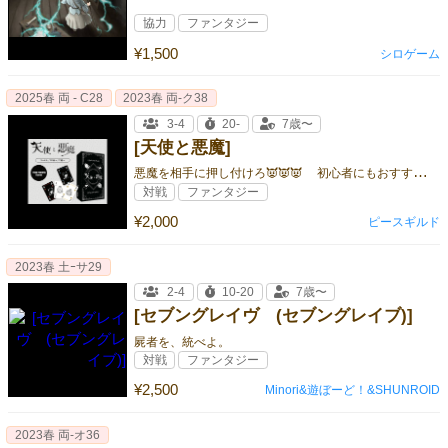
協力
ファンタジー
¥1,500
シロゲーム
2025春 両 - C28
2023春 両‐ク38
3-4
20-
7歳〜
[天使と悪魔]
悪
魔を相手に押し付けろ👿👿👿 初心者にもおすすめの シンプルで可愛いトリックテイキング
対戦
ファンタジー
¥2,000
ピースギルド
2023春 土ｰサ29
2-4
10-20
7歳〜
[セブングレイヴ (セブングレイブ)]
屍者を、統べよ。
対戦
ファンタジー
¥2,500
Minori&遊ぼーど！&SHUNROID
2023春 両‐オ36