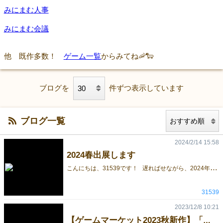
みにまむ人事
みにまむ会議
他 既作多数！
ゲーム一覧
からみてね🦐🐑
ブログを
件ずつ表示しています
ブログ一覧
2024/2/14 15:58
2024春出展します
こ
んにちは、31539です！ 遅ればせながら、2024年春も出展させていただきます‼ 今回は既存作品7種類の販売になります。 少人数から大人数・ゲーム、様々なジャンルのゲームもあります！ まだ知らない方は是非是非見てみてください！ 既作7作のゲーム↓↓↓↓↓ みにまむ会議 https://gamemarket.jp/blog/179889 トリノス https://gamemarket.jp/blog/180034 GLOBULE ｰグロビュールｰ https://gamemarket.jp/game/179770 サンカンスシスライド https://gamemarket.jp/game/180128 はぐれちゃやーよ https://gamemarket.jp/game/180588 クリスマスマーケット～クリスマスツリーを作ろう～ https://gamemarket.jp/game/181784 ばしゃっと https://gamemarket.jp/game/182667 随時新作情報を更新していくので、今後も見ていただければ幸いです。 公式Twitterでも最新情報を投稿しております。良かったらこちらも見て頂ければ幸いです。 31539のTwitterはこちら↓↓↓↓↓↓↓↓↓ https://mobile.twitter.com/kcbg31539
31539
2023/12/8 10:21
【ゲームマーケット2023秋新作】「ばしゃっと」のコンポーネント紹介！