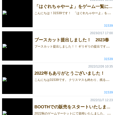
「はぐれちゃやーよ」をゲーム一覧に追加しました！
こ
んにちは！31539です！ 「はぐれちゃやーよ」をゲーム一覧に追加しました！ 文章量が少し多めですが、ゲーム内容を記載しております。 簡単な説明は動画を作成いたしましたので是非ご覧ください！ また、今回も取り置き予約を開始しました！ 過去作も少量ですが持っていきます！ 確実に確保したい方がいらっしゃいましたらフォームよりご予約いただければ幸いです。（特に「トリノス」は在庫がごく少数になります）
31539
2023/2/17 17:00
ブースカット提出しました！ 2023春
ブ
ースカット提出しました！！ ギリギリの提出ですが間に合いました…。 今回は新作の「はぐれちゃやーよ」を大きく出しております！ カラー版は↓になります。 今回はゲームマーケットチャレンジにも出す予定です…。 詳細は随時出していきますので是非ツイッターのチェックをお願いいたします！！
31539
2022/12/26 10:35
2022年もありがとうございました！
こ
んにちは31539です。 クリスマスも終わり、残るイベントは年末の大晦日となりました。 2022年の31539は春と秋のゲームマーケット二参加させていただきまして、 春には初めてのシナリオ「Twilight Museum」、 秋には31539のゲームとしては初めてのアクリルを使用したゲーム「GLOBULE」「サンカンスシスライド」を作成・頒布させていただくことができました。 BOOTHでもゲームを販売させていただき、ありがたいことにいくつかご購入もいただけました。 初の試みといたしまして一般社団法人日本経営協会様の「るーでんすぱーてぃー」に「みにまむ会議」を採用いただきました。 来年も様々なことに挑戦いたしますので、ご機会ございましたら私たちのゲームを遊んでみてください。 また、次回の2023春のゲームマーケットにも土曜日試遊アリで参加いたします！ そして秋のゲームマーケットにも（受かれば！）参加予定ですので、見かけたら是非遊びに来てください！
31539
2022/11/7 12:23
BOOTHでの販売をスタートいたしました！
2
022秋のゲームマーケットにて頒布いたしました、 新作2作「グロビュール」と「サンカンスシスライド」 をBOOTHにて公開いたしました。 どちらもアクリルをふんだんに使ったボードゲームになっております。 ご興味ありましたら是非ショップページをご覧ください！ https://31539.booth.pm/