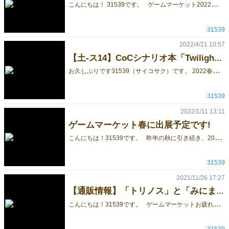
こ
んにちは！ 31539です。 ゲームマーケット2022春で頒布した「Twilight Museum」をBOOTHでお買い求めいただけるようになりました！ URL：https://booth.pm/ja/items/3512311 ※ダウンロード専用商品になります 是非ご覧いただければと思います！ また過去2作の販売もBOOTHより行っておりますので、そちらも併せてご覧いただけますと幸いです。 みにまむ会議 URL:https://booth.pm/ja/items/3246406 トリノス URL：https://booth.pm/ja/items/3293824 YouTubeにて「Twilight Museum」と「みにまむ会議」の動画も公開中ですので、気になった方いたら是非そちらもお願いいたします！ URL：https://www.youtube.com/channel/UC1LCmAUqpSYZJwQ1MPlYcQw
31539
2022/4/21 10:57
【土-ス14】CoCシナリオ本「Twilight Museum」
お
久しぶりです31539（サイコサク）です。 2022春ゲムマは二日目 ス14 で参加します！ ゲーム2種と、新作CoCシナリオ1種を頒布予定なので是非おいでください。 今回は、新しく頒布予定の、 6版クトゥルフ神話TRPGシナリオ本 「Twilight Museum」の紹介をします。 ストーリー 世間をにぎわす猟奇殺人鬼であり、芸術家でもある『江戸玄以（えどげんい）』から届いた招待状に導かれ、あなたは山の上にある美術館を訪れた。 夕陽に赤く染まった館内には、江戸玄以の作品と思しき数々の美術品が展示されている。 その展示物に潜む闇や江戸玄以について、その真実に触れることができるのか。 そして、その美術館から無事帰ることができるのか。 概要 プレイヤー人数：2~4人 推奨技能：目星、芸術、図書館、戦闘技能 想定プレイ時間：5-7時間（ｵﾝﾗｲﾝｾｯｼｮﾝ） システム：クトゥルフ神話TRPG 第6版 舞台背景：現代 価格：300円 A4/20P 23日はぜひよろしくお願いいたします。
31539
2022/1/11 13:11
ゲームマーケット春に出展予定です!
こ
んにちは！31539です。 昨年の秋に引き続き、2022春のゲームマーケット（土曜日）にも参加させていただきます。 春にいたしました、「トリノス」と「みにまむ会議」を頒布予定です。 https://gamemarket.jp/game/178675 https://gamemarket.jp/game/178565 是非ブースにお立ち寄りいただければと思います！
31539
2021/11/26 17:27
【通販情報】「トリノス」と「みにまむ会議」をBOOTHで頒布を始めました。
こ
んにちは！31539です。 ゲームマーケットお疲れさまでした！ 初出展でしたがとても楽しかったです、ブースに遊びに来てくださった皆様ありがとうございました。 ゲームマーケットで頒布いたしました新作ゲーム2種を、BOOTHにて頒布開始いたしました。 「トリノス」 https://booth.pm/ja/items/3293824 「みにまむ会議」 https://booth.pm/ja/items/3246406 ゲームマーケットに参加できなかった方にも是非遊んで、楽しんでいただけたらと思います！