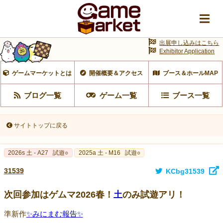
出展申し込みはこちら
Exhibitor Application
ゲームマーケットとは
開催概要＆アクセス
ブース＆ホールMAP
ブログ一覧
ゲーム一覧
ブース一覧
サイトトップに戻る
2026s 土 - A27
試遊○
2025a 土 - M16
試遊○
31539
KCbg31539
次回参加はゲムマ2026春！
土
のみ試遊アリ！
準新作
✨みにまむ報告✨