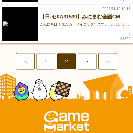
31539
2021/11/19 19:16
【日-セ07/31539】みにまむ会議CM
こ
んにちは！ 31539（サイコサク）です。 いよいよ明日から、ゲームマーケット2021秋が開催ですね。 出展は日曜のみですが、今からドキドキしております…。 今回は「みにまむ会議」のCMを作成いたしました！ ゲームをプレイするときの流れに沿った内容になっているので、ぜひご覧ください。 初めてのみにまむ会議に参加する新卒くん、どうやら社長に議題について一言で伝えなければならないようです。 しかしこの会議には、企業スパイが紛れ込んでいて…？ 果たして社員たちは社長に正しい議題を伝えられるのか…？！？！ （動画内のスパイはだれか予想してみてください！）
31539
«
1
2
3
»