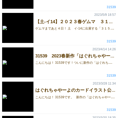
31539
2023/5/9 18:57
【土‐イ14】２０２３春ゲムマ ３１５３９のお品書きです！
ゲ
ムマまであと４日！ 土 イ‐14に出展する「３１５３９（サイコサク）」です！ 直前になるのでお品書きを公開いたします！ 新作の「はぐれちゃやーよ」と既作を持っていきます！ 持っていくゲームは以下になります！ ２０２３春新作 「はぐれちゃやーよ」 ゲームマーケットチャレンジ参加作品です。 山札の一枚目を取り除き残ったカードを配り切ります。 ババ抜きの容量でカードを交換していき、最初に取り除いたカードを当てるゲームです。 ルールが簡単なので、お子さんでもプレイ可能です！ カードデザインもかなり凝ってますので、当日はぜひ実物を確認していただけますと幸いです。 詳細 https://gamemarket.jp/game/180588 既作① 「GLOBULE～グロビュール～」 アクリルをふんだんに使ってますので、見た目がすごくきれいです。（その分原価がかなり高くなってしまいました…） 星空をモチーフにしているので、きれいなボードゲームが好きな方には刺さると思います。 コチラもぜひ実物を見ていただきたいです。 詳細 https://gamemarket.jp/game/179770 既作② 「サンカンスシスライド」 ボード上でスシを滑らしたり、ボードに直接書き込んだりと、「”ボード”ゲーム」を意識しました。 コチラもコンポーネントの大半をアクリルで作りましたので、スシがかわいいです。 ２人プレイのアブストラクトなのでがっつり考えながらゲームをしたい方向けです。 （ルールは簡単なので初めてボードゲームをやる方にも向いています） 詳細 https://gamemarket.jp/game/180128 既作③ 「みにまむ会議」 個性的な社員になって、議題を社長に伝える大喜利タイプのカードゲームです。 発言できる内容が、割り当てられた社員によって変わるので（例：「新入社員」２文字まで発言可能） 何回やっても楽しめます。 正体隠匿の要素もあるので、パーティーゲームとしてワイワイ遊ぶのに向いています。 既作④ 「トリノス」 ３６枚のカードで遊ぶカードゲームです。 在庫残り僅かなので気になった方はぜひ！ 詳細 https://gamemarket.jp/game/178675
31539
2023/4/14 14:26
31539 2023春新作「はぐれちゃやーよ」が届きました！
こ
んにちは！ 31539です！ついに新作の「はぐれちゃやーよ」が… 届きました！！ 箱はエンボス加工されているのでサラサラで、質感がとても良いです。 カードは、 一目でペアとわかるようになっています。 だれがどのカードを持っているかを予想することが重要なゲームになるので、見やすくできていて一安心です。 ↓ゲームマーケットの公式サイトで取り置き予約開始してますので、ぜひチェックお願いいたします！ https://gamemarket.jp/game/180588
31539
2023/3/28 11:34
はぐれちゃやーよのカードイラスト公開①
こ
んにちは！ 31539です。 新作の「はぐれちゃやーよ」ですがかなり凝ったカードイラストになっていますので随時紹介していきます！ 今回は4種類のイラストとカード効果を公開します！ 初詣 他のプレイヤーのカードを強制的に場に出させることができます、 公開情報を増やしたり、効果的なカードを出させることができれば、ゲームを有利に進めることができます。 バレンタイン 右のプレイヤーにカードを渡すことで、情報は与えてしまいますがやっかいなカードを渡せるので妨害に使うことも可能です。 水族館 全員の手札を1枚公開させることができます。 情報を増やすことができるので、はぐれたカードを見つけるヒントが増えます！ 遊園地 ペアになっているカード強制的に捨てなければいけない「パッシブ効果」（手札に一枚でも持っていたら発動）を持っています。 うまくほかのプレイヤーに渡せれば、妨害ができるかもしれません！ 以上4種類を公開しました！ 他のカードも随時公開していきますので、ぜひチェックしてみてください！ 遊び方はこちら
31539
2023/3/20 18:35