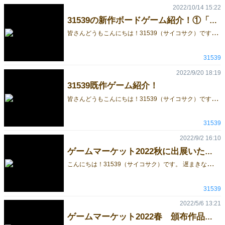
2022/10/14 15:22
31539の新作ボードゲーム紹介！①「サンカンスシスライド」
皆
さんどうもこんにちは！31539（サイコサク）です！ 今回は、 アブストラクトゲーム「サンカンスシスライド」 を紹介します。 こちらのボードゲームは二人対戦ゲームとなっております。 ルールは簡単ですが、奥が深いゲームです。 駒を動かすボードゲームらしい動きから、ゲームボードに書き込みをする斬新なアクションを体験できます！ 相手がどんな風に駒を動かすか考えたり、自分の駒を優位に動かす戦略を組んだりが楽しいゲームとなっております。 2022年10月29日(土)（1日目）に出店予定ですので、是非遊に来てください♪ 場所は【ナ03】になっております！ 最後までお読みいただきありがとうございました！ また、引き続きブログを更新していく予定ですので、見て頂ければ幸いです！ 公式Twitterでも最新情報を投稿しております。良かったらこちらも見て頂ければ幸いです♪ サンカンスシスライドの詳細はこちら↓ サンカンスシスライド | 『ゲームマーケット』公式サイト 他のゲームはこちら↓ https://gamemarket.jp/booth/game/4152 31539のTwitterはこちら↓↓↓↓↓↓↓↓↓ https://mobile.twitter.com/kcbg31539
31539
2022/9/20 18:19
31539既作ゲーム紹介！
皆
さんどうもこんにちは！31539（サイコサク）です！ 今回はゲームマーケットで頒布予定の既作ゲームを紹介します。 先ずは【みにまむ会議】の紹介です。 こちらは会議系パーティーゲームです。4人～8人までプレイすることが可能で、 1プレイ5~10分です。大人数でも回転率が速く盛り上がるゲームとなっております！ 詳しくはこちら↓を見て頂ければ幸いです。 https://gamemarket.jp/game/178565 続きまして【トリノス】の紹介です。 こちらは運と戦略のカードゲームです。4~6人までプレイすることが可能で、 1プレイ5~15分です。戦略的な要素もありますが、ルールが簡単なのでお子様からゲーム慣れしたかたまで幅広く遊べます！ 詳しくはこちら↓を見て頂ければ幸いです。 https://gamemarket.jp/game/178675 最後に【Twilight Museum】の紹介です。 こちらは先ほど紹介したゲームとは異なり、6版クトゥルフ神話TRPGシナリオ本になります。プレイヤー人数は2~4人でプレイが可能です。探索・戦闘などがあり、楽しめる作品となっております。 詳しくはこちら↓を見て頂ければ幸いです。 https://gamemarket.jp/blog/182136 最後までお読みいただきありがとうございました。 また、引き続きブログを更新していく予定ですので、見て頂ければ幸いです！ 公式Twitterでも最新情報を投稿しております。良かったらこちらも見て頂ければ幸いです。 31539のTwitterはこちら↓↓↓↓↓↓↓↓↓ https://mobile.twitter.com/kcbg31539
31539
2022/9/2 16:10
ゲームマーケット2022秋に出展いたします！
こ
んにちは！31539（サイコサク）です。 遅まきながら、ゲームマーケット2022秋1日目に当選しました！ 今回は既作3作・新作2作を頒布予定です‼ また、引き続きブログを更新していく予定ですので、見て頂ければ幸いです！ ※実際のサークルカットとは一部異なります。 公式Twitterでも最新情報を投稿しております。良かったらこちらも見て頂ければ幸いです。 31539のTwitterはこちら↓↓↓↓↓↓↓↓↓ https://mobile.twitter.com/kcbg31539 既作3作のゲームはこちら↓↓↓↓↓↓↓↓ みにまむ会議 https://gamemarket.jp/blog/179889 トリノス https://gamemarket.jp/blog/180034 Twilight Museum https://gamemarket.jp/blog/182136
31539
2022/5/6 13:21
ゲームマーケット2022春 頒布作品の通販ご案内