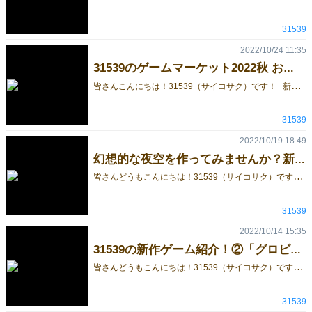
31539
2022/10/24 11:35
31539のゲームマーケット2022秋 お品書き＆予約開始のお知らせ♪
皆
さんこんにちは！31539（サイコサク）です！ 新作2作品と既作３作品を頒布予定です！ 各ゲームの予約はこちらからお願い致します↓ https://docs.google.com/forms/d/e/1FAIpQLSe7Ii55049DrlkqT7rgP65AYokmX1D7lJhp1_LzenyvvI1tVw/viewform 新作① スシをスライドさせてサンカン揃えろ！【サンカンスシスライド】 二人対戦ゲームで、ルールは簡単で奥が深いゲーム!! 駒を動かすボードゲームらしい動きから、ゲームボードに書き込みをする斬新なアクションを体験が出来ます!! 2人から遊べるアブストラクトゲームです！ ゲームマーケットでは定価から500円値引きされた、3,500円で頒布致します。 ↓↓↓↓↓↓↓↓↓↓↓ゲーム詳細↓↓↓↓↓↓↓↓↓↓↓ https://gamemarket.jp/game/180128 新作② 星を創り、繋げる【GLOBULE】 2～4人まで遊べて、個人戦・協力プレイも可能なゲーム! アクリルで作られたボードと駒でプレイをしていくので、綺麗な夜空を楽しみながらプレイが可能です！ ゲームマーケットでは定価から500円値引きされた、4,500円で頒布致します。 ↓↓↓↓↓↓↓↓↓↓↓ゲーム詳細↓↓↓↓↓↓↓↓↓↓↓ https://gamemarket.jp/game/179770 既作① 決められた単語で正解を導くパーティーゲーム「みにまむ会議」。 4人から遊べて、ルールも簡単！ 数字や色、外国語等の決められた単語を駆使して正解を導こう、スパイカードを使用しての招待隠匿ゲームのような遊び方も可能です。 5～10分で遊べるのでアイスブレイクに最適です。 ゲームマーケットでは定価から500円値引きされた、1500円で頒布いたします！ ↓↓↓↓↓↓↓↓↓↓↓ゲーム詳細↓↓↓↓↓↓↓↓↓↓↓ https://gamemarket.jp/game/178565 既作② 運と戦略のカードゲーム「トリノス」。 トリノスはその名の通り鳥巣を作るゲームです。 色とりどりなカードの中から好きな色を選び取って、一番速く鳥巣を作りましょう！ シンプルなルールながら、意外に戦略が大事になってくるゲームです。 こちらもゲームマーケットでは定価から500円値引きされた、1000円で頒布いたします！ ↓↓↓↓↓↓↓↓↓↓↓ゲーム詳細↓↓↓↓↓↓↓↓↓↓↓ https://gamemarket.jp/game/178675 既作③CoCシナリオ本「Twilight Museum」 プレイヤー人数：2~4人 推奨技能：目星、芸術、図書館、戦闘技能 想定プレイ時間：5-7時間（ｵﾝﾗｲﾝｾｯｼｮﾝ） システム：クトゥルフ神話TRPG 第6版 舞台背景：現代 価格：300円 A4/20P https://gamemarket.jp/blog/182136 以上になります♪ 各ゲームの予約はこちらからお願い致します↓ https://docs.google.com/forms/d/e/1FAIpQLSe7Ii55049DrlkqT7rgP65AYokmX1D7lJhp1_LzenyvvI1tVw/viewform 2022年10月29日【土】（1日目）に出展予定ですので、是非遊に来てください♪ 場所は【ナ03】になっております！ 最後までお読みいただきありがとうございました！ また、引き続きブログを更新していく予定ですので、見て頂ければ幸いです！ 公式Twitterでも最新情報を投稿しております。良かったらこちらも見て頂ければ幸いです♪ 31539のTwitterはこちら↓↓↓↓↓↓↓↓↓ https://mobile.twitter.com/kcbg31539
31539
2022/10/19 18:49
幻想的な夜空を作ってみませんか？新作「グロビュール」のこだわり！
皆
さんどうもこんにちは！31539（サイコサク）です！ 今回は、 星を創り、繋げる「GLOBULE」 のこだわりを紹介させていただきます。 ゲームボード（180×180mm）と73個の駒が全てアクリルで作られています!!! アクリル駒 ↓↓↓↓↓↓↓↓↓↓↓↓↓↓↓↓↓↓↓↓↓↓↓↓ アクリルで作られた夜空のボードに星の駒を置いていくことで、プレイをしていくと綺麗な夜空を楽しみながらプレイが可能です。 見て楽しめるボートゲームになっております!! ボード・駒がアクリル（プレイイメージ図） ↓↓↓↓↓↓↓↓↓↓↓↓↓↓↓↓↓↓↓↓↓↓↓↓ また、ナンバーカード・エフェクトカードが届きました！どちらもシンプルですが、世界観に合うようなデザインにしました。 ボードと駒は納品待ちです。届くのが待ち遠しいです…。 次回はサンカンスシスライドの記事を投稿予定です 2022年10月29日(土)（1日目）に出展予定ですので、是非遊に来てください♪ 場所は【ナ03】になっております！ 最後までお読みいただきありがとうございました！ また、引き続きブログを更新していく予定ですので、見て頂ければ幸いです！ 公式Twitterでも最新情報を投稿しております。良かったらこちらも見て頂ければ幸いです♪ 他のゲームはこちら↓ https://gamemarket.jp/booth/game/4152 31539のTwitterはこちら↓↓↓↓↓↓↓↓↓ https://mobile.twitter.com/kcbg31539
31539
2022/10/14 15:35
31539の新作ゲーム紹介！②「グロビュール」
皆
さんどうもこんにちは！31539（サイコサク）です！ 今回は、 星を創り、繋げる「GLOBULE」 の紹介を致します。 こちらは2人～4人までプレイが出来るボートゲームです。また、個人戦・チーム戦どちらもプレイをすることが出来ます。 ルールは簡単で、ダイスを振り、出た目の駒を1つ盤に置いていき、条件を満たせば勝利となります。 また、エフェクトカードを駆使して、自分の有利な盤面にし、相手の邪魔をすることも可能です。 個人戦では上手い立ち回りを考え、チーム戦では味方の考えを読み取り、様々事を考えるので、何度もプレイしたくなるゲームとなっております。 また、アクリルで駒・盤を作成しておりますので、デザインもかなり綺麗になっております。 2022年10月29日(土)（1日目）に出展予定ですので、是非遊びに来てください♪ 場所は【ナ03】になっております！ 最後までお読みいただきありがとうございました！ また、引き続きブログを更新していく予定ですので、見て頂ければ幸いです！ 公式Twitterでも最新情報を投稿しております。良かったらこちらも見て頂ければ幸いです♪ グロビュールの詳細はこちら↓ GLOBULE ｰグロビュールｰ | 『ゲームマーケット』公式サイト 他のゲームはこちら↓ https://gamemarket.jp/booth/game/4152 31539のTwitterはこちら↓↓↓↓↓↓↓↓↓ https://mobile.twitter.com/kcbg31539
31539