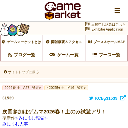
出展申し込みはこちら
Exhibitor Application
ゲームマーケットとは
開催概要＆アクセス
ブース＆ホールMAP
ブログ一覧
ゲーム一覧
ブース一覧
サイトトップに戻る
2026春 土 - A27
試遊○
<2025秋 土 - M16
試遊○
31539
KCbg31539
次回参加はゲムマ2026春！土のみ試遊アリ！
準新作
✨みにまむ報告✨
みにまむ人事