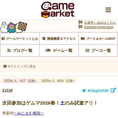
出展申し込みはこちら
Exhibitor Application
ゲームマーケットとは
開催概要＆アクセス
ブース＆ホールMAP
ブログ一覧
ゲーム一覧
ブース一覧
サイトトップに戻る
2026s 土 - A27
試遊○
2025a 土 - M16
試遊○
31539
KCbg31539
次回参加はゲムマ2026春！
土
のみ試遊アリ！
準新作
✨みにまむ報告✨