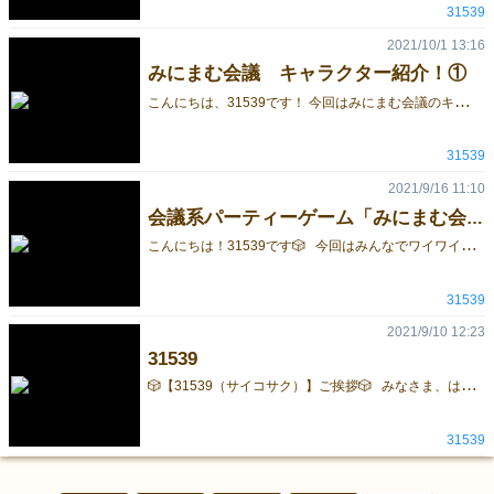
31539
2021/10/1 13:16
みにまむ会議 キャラクター紹介！①
こ
んにちは、31539です！ 今回はみにまむ会議のキャラクター紹介をしていきたいと思います。 No1.新卒くん（ちゃん） 新入社員だよ！まだまだ仕事も覚える前のフレッシュな新人だよ。 新卒ちゃんの頭に生えている葉っぱは何の植物かはわかっていないよ。きっと花が咲くはず。。。？ No2. 理系君 理系だよ！果実物系の会社の創業者にあこがれてハイネックのシャツを愛用しているよ。 某スティーブさんに強いあこがれを持っているよ、ただ尊敬の念が強すぎて「リンゴ」、「マック」の言葉を聞くとブツブツと何かつぶやくよ、こわいね 今回はここまでです。 次回もお楽しみに！ みにまむ会議のゲームページはこちら！ https://gamemarket.jp/game/178565
31539
2021/9/16 11:10
会議系パーティーゲーム「みにまむ会議」！【31539】
こ
んにちは！31539です🎲 今回はみんなでワイワイ楽しみたい！ 会議系パーティーゲーム「みにまむ会議」のご紹介です！ みにまむ会議は、とある会社を舞台に、個性豊かな(ポンコツばかり？)社員になりきり、 みんなで答えを導く、会議系パーティーゲームです。 魅力的なキャラクターや、わかりやすいゲーム性で、 大人から子供まで楽しめる作品になっています♪ ボキャブラリーや共感性も養えるので、特に子供さんの教育にもオススメです( ´∀｀)b 2021ゲムマ秋2日目の11/21（日）に出展予定ですので、 是非遊びに来てみてください！ また「みにまむ会議」の詳しい説明やルールは、下記に記載してあります。 https://gamemarket.jp/game/178565 こちらも併せてチェックしてみてくださいね（*^▽^*)
31539
2021/9/10 12:23
31539

【31539（サイコサク）】ご挨拶🎲 みなさま、はじめまして！ 2021ゲムマ秋2日目の11/21（日）に初出展いたします【31539（サイコサク）】ともうします。 この度は、会議系パーティーゲーム「みにまむ会議」と戦略と運のカードゲーム「トリノス」の販売を予定しております。 初出展で慣れない所も多々ありますが、 製作したボードゲームを皆様に楽しんでいただけたら嬉しいです！ また、ほかの出展者様ともボードゲームを通して交流出来たらうれしいです。 当日は、ぜひお気軽に遊びに来てください！ よろしくお願いいたします。 また、Twitter（@KCbg31539）でも情報を発信しておりますので、ぜひフォロー等よろしくお願いいたします！
31539