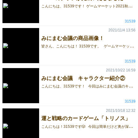
こ
んにちは、31539です！ ゲームマーケット2021秋の開催がすぐそこまで迫っていますね。 初出展なので今からドキドキです。 さて、バタバタしながらもチラシが完成いたしました！ 是非ブースまでお立ち寄りください！ 今回初出展のゲーム詳細はこちら↓ みにまむ会議 トリノス
31539
2021/11/4 13:56
みにまむ会議の商品画像！
皆
さん、こんにちは！ 31539です。 ゲームマーケット開催まで一ヶ月を切りました！ 今回はみにまむ会議の実際の商品画像になります。 【みにまむ会議】・【トリノス】の予約を絶賛受け付け中です！ 気になった方は是非ご予約ください！ みにまむ会議ご予約フォーマット https://docs.google.com/forms/d/e/1FAIpQLSdFg7dCSV2wPiUxOjk2Cu48Zagh0B07CFOeCpEOTiH9ZVHLQQ/viewform トリノスご予約フォーマット https://docs.google.com/forms/d/e/1FAIpQLScDTxFvfws9-a3vX1qoDgjKaYZG5meuPVdaWdOSWB_UPIHceg/viewform
31539
2021/10/22 16:59
みにまむ会議 キャラクター紹介②
こ
んにちは、31539です！ 今回はみにまむ会議のキャラクター紹介をしていきたいと思います。 No3.帰国子女 どこの国にいたかは絶対教えてくれないよ。 鼻が高すぎてパックができないのが長年の悩み。 まつ毛はまつエクで着けたものだよ。 地毛は黒髪だけど毎週のようにお手入れしてきれいな金髪を維持してるみたい、すごいね！ No4.部長 そこそこ偉いよ。 メガネの度が高いのでふとした時に眼鏡を落とすと、 「めがね、めがね」といいながらあたふたするよ。 好きな食べ物はハンバーガー 今回はここまでです。 次回もお楽しみに！ みにまむ会議キャラクター紹介①はこちら https://gamemarket.jp/blog/179942 みにまむ会議のゲームページはこちら！ https://gamemarket.jp/game/178565 2作目のトリノスもよろしくお願いいたします！ https://gamemarket.jp/blog/180034
31539
2021/10/18 12:32
運と戦略のカードゲーム「トリノス」
こ
んにちは！31539です🎲 今回は簡単だけど奥が深い「トリノス」のご紹介です。 プレイヤーはトリになってカラフルなエダの中から1色を統一して集めるカードゲームです。 ゲームのポイントとしては、 カードの強さ 強いカードを出すタイミング 誰がどの色のエダをそろえようとしているか の3つがポイントになってきています。 奥は深いですが、ルールが簡単なので、お子様から大人まで幅広く遊べます！ 2021ゲムマ秋2日目の11/21（日）に出展予定ですので、 是非遊びに来てみてください♪ 「トリノス」の詳しい説明やルールは、下記に記載してあります。 https://gamemarket.jp/game/178675 是非ご覧ください（＊^▽^＊） また「みにまむ会議」も絶賛予約受付中ですので、合わせてチェックお願いいたします！ https://gamemarket.jp/game/178565