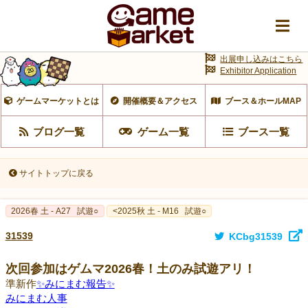
出展申し込みはこちら
Exhibitor Application
ゲームマーケットとは
開催概要＆アクセス
ブース＆ホールMAP
ブログ一覧
ゲーム一覧
ブース一覧
サイトトップに戻る
2026春 土 - A27
試遊○
<2025秋 土 - M16
試遊○
31539
KCbg31539
次回参加はゲムマ2026春！土のみ試遊アリ！
準新作
✨みにまむ報告✨
みにまむ人事