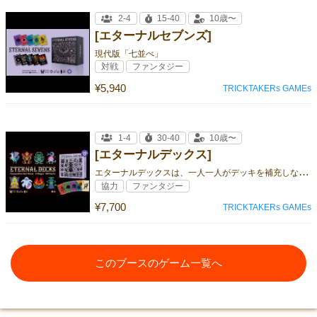
2-4
15-40
10歳〜
[エターナルセブンズ]
現代版「七並べ」
対戦
ファンタジー
¥5,940
TRICKTAKERs GAMEs
1-4
30-40
10歳〜
[エターナルデックス]
エ
ターナルデックスは、一人一人がデッキを補充しながら、全員が 順番にカードを場に並べていく協力ゲームです。
協力
ファンタジー
¥7,700
TRICKTAKERs GAMEs
このブースのゲーム一覧へ