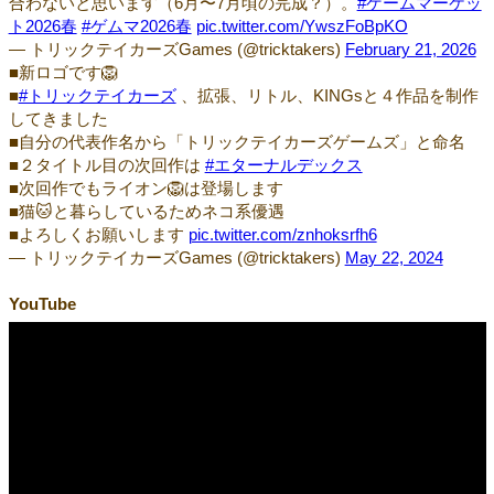
合わないと思います（6月〜7月頃の完成？）。
#ゲームマーケッ
ト2026春
#ゲムマ2026春
pic.twitter.com/YwszFoBpKO
— トリックテイカーズGames (@tricktakers)
February 21, 2026
■新ロゴです🦁
■
#トリックテイカーズ
、拡張、リトル、KINGsと４作品を制作
してきました
■自分の代表作名から「トリックテイカーズゲームズ」と命名
■２タイトル目の次回作は
#エターナルデックス
■次回作でもライオン🦁は登場します
■猫🐱と暮らしているためネコ系優遇
■よろしくお願いします
pic.twitter.com/znhoksrfh6
— トリックテイカーズGames (@tricktakers)
May 22, 2024
YouTube