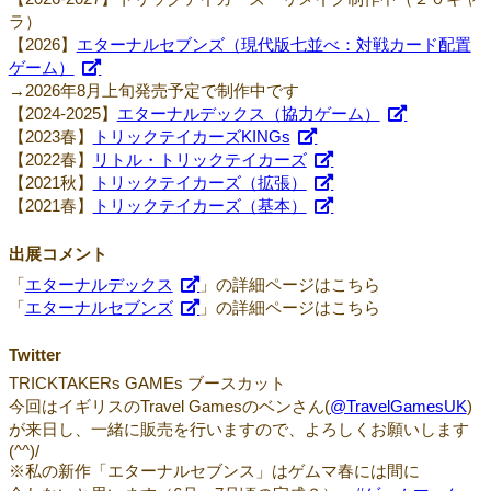
ラ）
【2026】
エターナルセブンズ（現代版七並べ：対戦カード配置
ゲーム）
→2026年8月上旬発売予定で制作中です
【2024-2025】
エターナルデックス（協力ゲーム）
【2023春】
トリックテイカーズKINGs
【2022春】
リトル・トリックテイカーズ
【2021秋】
トリックテイカーズ（拡張）
【2021春】
トリックテイカーズ（基本）
出展コメント
「
エターナルデックス
」の詳細ページはこちら
「
エターナルセブンズ
」の詳細ページはこちら
Twitter
TRICKTAKERs GAMEs ブースカット
今回はイギリスのTravel Gamesのベンさん(
@TravelGamesUK
)
が来日し、一緒に販売を行いますので、よろしくお願いします
(^^)/
※私の新作「エターナルセブンス」はゲムマ春には間に