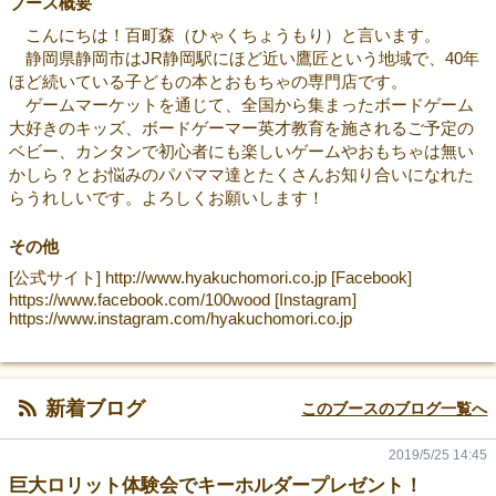
ブース概要
こんにちは！百町森（ひゃくちょうもり）と言います。
静岡県静岡市はJR静岡駅にほど近い鷹匠という地域で、40年
ほど続いている子どもの本とおもちゃの専門店です。
ゲームマーケットを通じて、全国から集まったボードゲーム
大好きのキッズ、ボードゲーマー英才教育を施されるご予定の
ベビー、カンタンで初心者にも楽しいゲームやおもちゃは無い
かしら？とお悩みのパパママ達とたくさんお知り合いになれた
らうれしいです。よろしくお願いします！
その他
[公式サイト] http://www.hyakuchomori.co.jp [Facebook]
https://www.facebook.com/100wood [Instagram]
https://www.instagram.com/hyakuchomori.co.jp
新着ブログ
このブースのブログ一覧へ
2019/5/25 14:45
巨大ロリット体験会でキーホルダープレゼント！