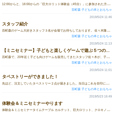
1
2:00からと、16:00からの「巨大ロリット体験会（45分）」に参加された方に、ロリットのキーホルダーをプレゼントします！数に限りがありますので、なくなった場合はご容赦ください。 各回８名様まで お一人様１個限り 遊び終わった後にお渡しします。 ロゴ入りです。
百町森 子どもの本とおもちゃ
2019/5/24 11:46
スタッフ紹介
百
町森のゲーム大好きスタッフ３名が会場でお待ちしております。 佐々木隆行 2000年ごろから、なんとなく百町森のゲーム担当に。なので、古いゲームについては変に詳しい。 2007年４月からは、「ゲームの日」という親子向けゲーム体験会をほぼ毎月開催して、多くの子どもたちと様々な子どもゲームで遊んできた（現在も継続中）。幼稚園・保育園・児童館でのゲーム研修や子ども向けのゲーム会（静岡県内）に出向いている。 「絵本の読み聞かせ」のように、「家族でゲーム」することを家庭に広げたいという野望を抱いている。 神田右京 ゲームが大好きで、ゲームについて学び、作りたいという思いで百町森に入社。百町森の営業担当として、静岡県内の保育園や幼稚園、児童館などに出向いている。 友人たちと「スタジオくるくる」を設立。2017年秋のゲームマーケットで「オクタゴン」を発表し、ゲーム作家デビュー。翌2018年には「ゆびリンピック」を発表する。 山崎治 百町森の最若手スタッフ。やはりゲームが大好きで、「静岡市ゲーム会 ランスロット」を主宰。百町森あそび村を借りて、ゲーム会を開催している。 大人向けのゲームはもちろん、児童クラブ（学童）に勤務していた経験を生かして、子ども向けのゲームにめっぽう詳しい。 また、最新のゲーム情報もキャッチアップしているので、わからないことを聞けば大抵答えてくれる。神田の同人ゲーム制作においては、カードやボードなどをガンガン試作してくれる強力な助っ人。
百町森 子どもの本とおもちゃ
2019/5/24 11:13
【ミニセミナー】子どもと楽しくゲームで遊ぶ５つのコツ（仮）
百
町森で、20年近く子ども向けゲームを販売してきたスタッフ佐々木が、子どもとゲームで遊ぶ時のコツや選び方などをお伝えします。 お母さんやお父さんには、よく「ゲーム遊びはお父さんに協力してもらってください」とお話ししています。このゲームマーケットにいらっしゃるお父さんは、もともとゲーム好きでしょうから、お子さんとゲームで遊んでくださるのは間違いないと思います。 ただ逆に、ゲーム好きゆえに悩んでいるお父さんもいらっしゃると思います。例えば、つい難しいゲームを選んでしまう。例えば、つい子どものプレイに口を出してしまう。そんな方に役立てたらよいなと思っています。 また、たくさんある子ども向けのゲームのどれを選べば良いかや、兄弟が一緒に遊ぶのにお薦めのゲーム、発達段階に応じたゲーム選び、ひいては「カタンまでのロードマップ」なんて話も時間が許せばしたいと考えています。
百町森 子どもの本とおもちゃ
2019/5/24 11:01
タペストリーができました！
先
ほど、注文していたタペストリー２点が届きました。当日はこれを目印にしてご来場ください。お待ちしております。
百町森 子どもの本とおもちゃ
2019/5/23 16:49
体験会＆ミニセミナーやります
体
験会＆ミニセミナータイムテーブル カルテット、巨大ロリット、クロキノールの３つのゲームの体験会を時間を決めて行います。ゲームコーナーにも置いておきますので、いつでも遊んでいただけますが、人数が多い方が楽しいので、よかったらその時間に集まってください。 また、スタッフ佐々木によるミニセミナーも開催します。 あくまで予定です。変更になる場合もありますので、ご了承ください。 10:00 開場 11:00 カルテット体験会（30分） 12:00 巨大ロリット体験会（45分） 13:00 ミニセミナー（30分） 14:00 ミニセミナー（30分） 15:00 クロキノール体験会（30分） 16:00 巨大ロリット体験会（45分） 17:00 終了