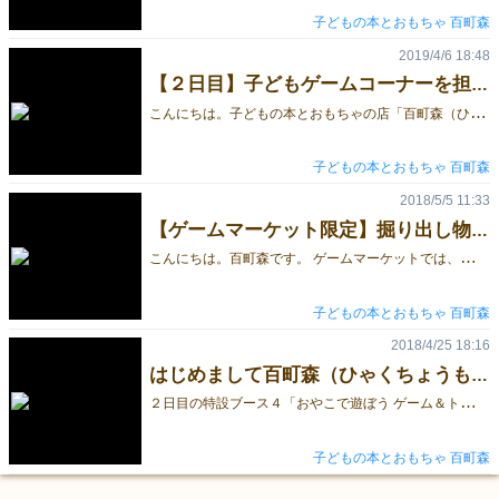
子どもの本とおもちゃ 百町森
2019/4/6 18:48
【２日目】子どもゲームコーナーを担当します！
こ
んにちは。子どもの本とおもちゃの店「百町森（ひゃくちょうもり）」です。昨年春に続き、今年も２日目の「子どもゲームコーナー」を担当します。 【おもちゃで遊べるコーナー】には、木製レールやままごとキッチン 体験テーブルには、子ども向けゲームをご用意 販売コーナーでは、子ども向けのお薦めゲームを並べます さらに、時間限定イベントとして 特大ロリット カルテット クロキノール の体験を行う予定です。ぜひ、２日目の「子どもゲームコーナー」にお立ち寄りくださいね。
子どもの本とおもちゃ 百町森
2018/5/5 11:33
【ゲームマーケット限定】掘り出し物市
こ
んにちは。百町森です。 ゲームマーケットでは、掘り出し物市と称し、新品のゲームをいくつか特価で販売します。 小さなお子様でもできるものや、大人向けのゲームもありますので、是非足をお運びください！ ※早いもの勝ちです、取り置き等もできません。ご了承ください。
子どもの本とおもちゃ 百町森
2018/4/25 18:16
はじめまして百町森（ひゃくちょうもり）です
２
日目の特設ブース４「おやこで遊ぼう ゲーム＆トイ」を担当する「百町森（ひゃくちょうもり）」です。静岡市で、子どもの本と木のおもちゃを販売して、もうすぐ40年になります。 私たちのブースでは、木のおもちゃと小さい子向けのゲームをご用意してお待ちしております。親子連れ大歓迎ですので、お気軽に寄ってくださいね♪ 百町森のホームページも良かったらご覧ください。
子どもの本とおもちゃ 百町森