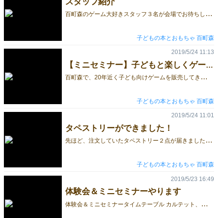
スタッフ紹介
百
町森のゲーム大好きスタッフ３名が会場でお待ちしております。 佐々木隆行 2000年ごろから、なんとなく百町森のゲーム担当に。なので、古いゲームについては変に詳しい。 2007年４月からは、「ゲームの日」という親子向けゲーム体験会をほぼ毎月開催して、多くの子どもたちと様々な子どもゲームで遊んできた（現在も継続中）。幼稚園・保育園・児童館でのゲーム研修や子ども向けのゲーム会（静岡県内）に出向いている。 「絵本の読み聞かせ」のように、「家族でゲーム」することを家庭に広げたいという野望を抱いている。 神田右京 ゲームが大好きで、ゲームについて学び、作りたいという思いで百町森に入社。百町森の営業担当として、静岡県内の保育園や幼稚園、児童館などに出向いている。 友人たちと「スタジオくるくる」を設立。2017年秋のゲームマーケットで「オクタゴン」を発表し、ゲーム作家デビュー。翌2018年には「ゆびリンピック」を発表する。 山崎治 百町森の最若手スタッフ。やはりゲームが大好きで、「静岡市ゲーム会 ランスロット」を主宰。百町森あそび村を借りて、ゲーム会を開催している。 大人向けのゲームはもちろん、児童クラブ（学童）に勤務していた経験を生かして、子ども向けのゲームにめっぽう詳しい。 また、最新のゲーム情報もキャッチアップしているので、わからないことを聞けば大抵答えてくれる。神田の同人ゲーム制作においては、カードやボードなどをガンガン試作してくれる強力な助っ人。
子どもの本とおもちゃ 百町森
2019/5/24 11:13
【ミニセミナー】子どもと楽しくゲームで遊ぶ５つのコツ（仮）
百
町森で、20年近く子ども向けゲームを販売してきたスタッフ佐々木が、子どもとゲームで遊ぶ時のコツや選び方などをお伝えします。 お母さんやお父さんには、よく「ゲーム遊びはお父さんに協力してもらってください」とお話ししています。このゲームマーケットにいらっしゃるお父さんは、もともとゲーム好きでしょうから、お子さんとゲームで遊んでくださるのは間違いないと思います。 ただ逆に、ゲーム好きゆえに悩んでいるお父さんもいらっしゃると思います。例えば、つい難しいゲームを選んでしまう。例えば、つい子どものプレイに口を出してしまう。そんな方に役立てたらよいなと思っています。 また、たくさんある子ども向けのゲームのどれを選べば良いかや、兄弟が一緒に遊ぶのにお薦めのゲーム、発達段階に応じたゲーム選び、ひいては「カタンまでのロードマップ」なんて話も時間が許せばしたいと考えています。
子どもの本とおもちゃ 百町森
2019/5/24 11:01
タペストリーができました！
先
ほど、注文していたタペストリー２点が届きました。当日はこれを目印にしてご来場ください。お待ちしております。
子どもの本とおもちゃ 百町森
2019/5/23 16:49
体験会＆ミニセミナーやります
体
験会＆ミニセミナータイムテーブル カルテット、巨大ロリット、クロキノールの３つのゲームの体験会を時間を決めて行います。ゲームコーナーにも置いておきますので、いつでも遊んでいただけますが、人数が多い方が楽しいので、よかったらその時間に集まってください。 また、スタッフ佐々木によるミニセミナーも開催します。 あくまで予定です。変更になる場合もありますので、ご了承ください。 10:00 開場 11:00 カルテット体験会（30分） 12:00 巨大ロリット体験会（45分） 13:00 ミニセミナー（30分） 14:00 ミニセミナー（30分） 15:00 クロキノール体験会（30分） 16:00 巨大ロリット体験会（45分） 17:00 終了