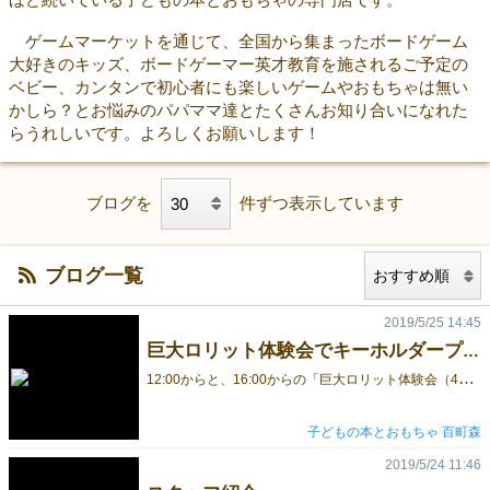
ゲームマーケットを通じて、全国から集まったボードゲーム
大好きのキッズ、ボードゲーマー英才教育を施されるご予定の
ベビー、カンタンで初心者にも楽しいゲームやおもちゃは無い
かしら？とお悩みのパパママ達とたくさんお知り合いになれた
らうれしいです。よろしくお願いします！
ブログを
件ずつ表示しています
ブログ一覧
2019/5/25 14:45
巨大ロリット体験会でキーホルダープレゼント！
1
2:00からと、16:00からの「巨大ロリット体験会（45分）」に参加された方に、ロリットのキーホルダーをプレゼントします！数に限りがありますので、なくなった場合はご容赦ください。 各回８名様まで お一人様１個限り 遊び終わった後にお渡しします。 ロゴ入りです。
子どもの本とおもちゃ 百町森
2019/5/24 11:46