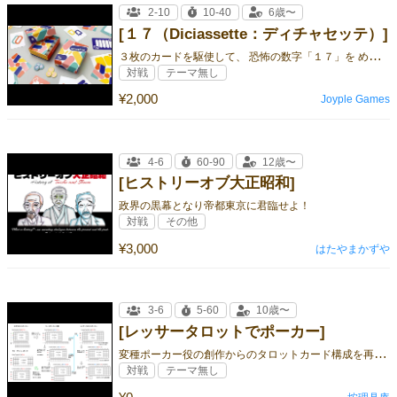
2-10
10-40
6歳〜
[１７（Diciassette：ディチャセッテ）]
３
枚のカードを駆使して、 恐怖の数字「１７」を めぐる駆け引きに 勝利しちャッテ！？
対戦
テーマ無し
¥2,000
Joyple Games
4-6
60-90
12歳〜
[ヒストリーオブ大正昭和]
政界の黒幕となり帝都東京に君臨せよ！
対戦
その他
¥3,000
はたやまかずや
3-6
5-60
10歳〜
[レッサータロットでポーカー]
変
種ポーカー役の創作からのタロットカード構成を再発明！
対戦
テーマ無し