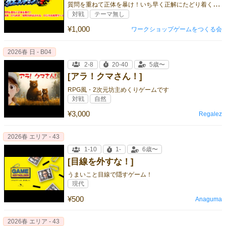
質
問を重ねて正体を暴け！いち早く正解にたどり着く、ひらめき推理バトル！
対戦
テーマ無し
¥1,000
ワークショップゲームをつくる会
2026春 日 - B04
2-8
20-40
5歳〜
[アラ！クマさん！]
RPG風・2次元坊主めくりゲームです
対戦
自然
¥3,000
Regalez
2026春 エリア - 43
1-10
1-
6歳〜
[目線を外すな！]
うまいこと目線で隠すゲーム！
現代
¥500
Anaguma
2026春 エリア - 43