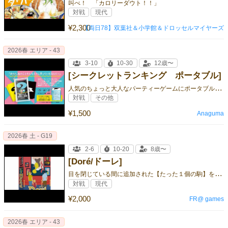
叫べ！ 「カロリーダウト！！」
対戦
現代
¥2,300
【両日78】双葉社＆小学館＆ドロッセルマイヤーズ
2026春 エリア - 43
3-10
10-30
12歳〜
[シークレットランキング ポータブル]
人
気のちょっと大人なパーティーゲームにポータブル版が登場！
対戦
その他
¥1,500
Anaguma
2026春 土 - G19
2-6
10-20
8歳〜
[Doré/ドーレ]
目
を閉じている間に追加された【たった１個の駒】を見つけるメモリー＆隠れんぼ系ゲーム！
対戦
現代
¥2,000
FR@ games
2026春 エリア - 43