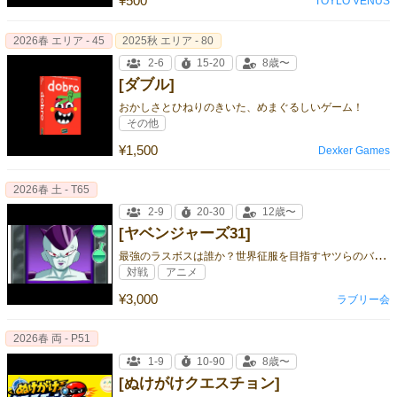
¥500
TOYLO VENUS
2026春 エリア - 45
2025秋 エリア - 80
2-6
15-20
8歳〜
[ダブル]
おかしさとひねりのきいた、めまぐるしいゲーム！
その他
¥1,500
Dexker Games
2026春 土 - T65
2-9
20-30
12歳〜
[ヤベンジャーズ31]
最
強のラスボスは誰か？世界征服を目指すヤツらのバトルロワイヤル！
対戦
アニメ
¥3,000
ラブリー会
2026春 両 - P51
1-9
10-90
8歳〜
[ぬけがけクエスチョン]