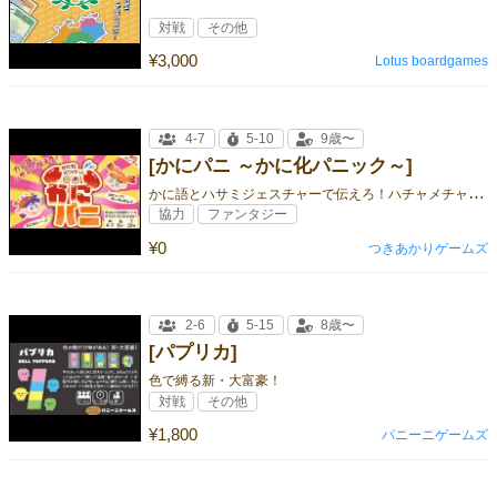
対戦
その他
¥3,000
Lotus boardgames
4-7
5-10
9歳〜
[かにパニ ～かに化パニック～]
か
に語とハサミジェスチャーで伝えろ！ハチャメチャ協力コミュニケーションゲーム
協力
ファンタジー
¥0
つきあかりゲームズ
2-6
5-15
8歳〜
[パプリカ]
色で縛る新・大富豪！
対戦
その他
¥1,800
パニーニゲームズ