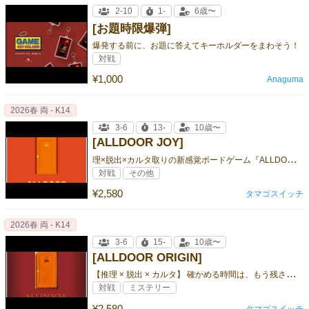
2-10
1-
6歳〜
[お題時限爆弾]
爆発する前に、お題に答えてキーホルダーをまわそう！
対戦
¥1,000
Anaguma
2026春 両 - K14
3-6
13-
10歳〜
[ALLDOOR JOY]
理
×脱出×カルタ取りの新感覚ボードゲーム『ALLDOOR』シリーズ！ カラフルでポップな世界観へ！
対戦
その他
¥2,580
タマゴスイッチ
2026春 両 - K14
3-6
15-
10歳〜
[ALLDOOR ORIGIN]
【
推理 × 脱出 × カルタ】 確かめる時間は、もう残されていない ー
対戦
ミステリー
¥2,580
タマゴスイッチ