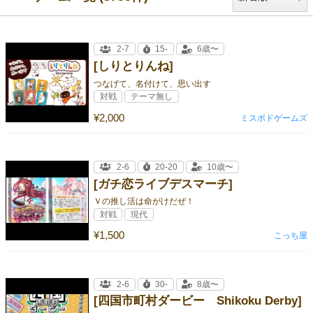
2-7
15-
6歳〜
[しりとりんね]
つなげて、名付けて、思い出す
対戦
テーマ無し
¥2,000
ミスボドゲームズ
2-6
20-20
10歳〜
[ガチ恋ライブデスマーチ]
Ｖの推し活は命がけだぜ！
対戦
現代
¥1,500
こっち屋
2-6
30-
8歳〜
[四国市町村ダービー Shikoku Derby]