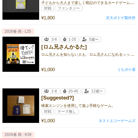
子
どもから大人まで楽しく暗記のできるカードゲーム型知育玩具
対戦
ファンタジー
¥1,800
京大ボドゲ製作所
2026春 両 - L25
3-6
1-20
5歳〜
[ロム兄さんかるた]
ロ
ム兄さんを知らない人も、ロム兄さんになれるッッッ！！！
¥1,000
うちポケ屋
2-8
20-40
12歳〜
[Suggested?]
検索エンジンを使用して遊ぶ手軽なゲーム。
対戦
テーマ無し
¥1,000
ネストエコーゲームズ
2026春 両 - K39