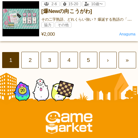
2-6
15-20
10歳〜
[爆Newの向こうがわ]
そ
の二字熟語、どれくらい強い？ 爆誕する熟語の「強さ」を見極めろ！
協力
その他
¥2,000
Anaguma
1
2
3
4
5
›
»