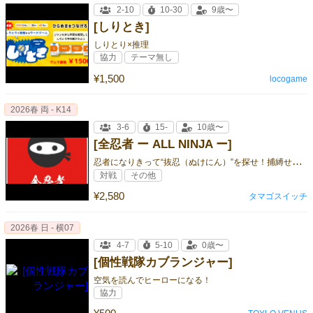
2-10
10-30
9歳〜
[しりとき]
しりとり×推理
協力
テーマ無し
¥1,500
locogame
2026春 両 - K14
3-6
15-
10歳〜
[全忍者 ー ALL NINJA ー]
忍
者になりきって“抜忍（ぬけにん）”を探せ！捕縛せよ！
対戦
その他
¥2,580
タマゴスイッチ
2026春 日 - 横07
4-7
5-10
0歳〜
[個性戦隊カブランジャー]
空気を読んでヒーローになる！
協力