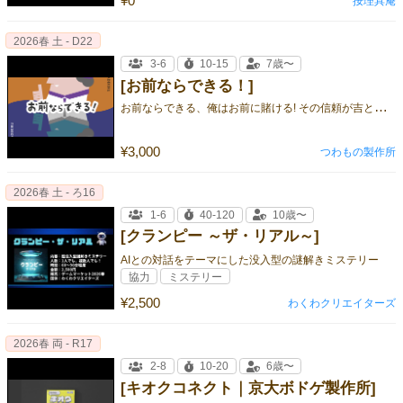
¥0
按理具庵
2026春 土 - D22
3-6
10-15
7歳〜
[お前ならできる！]
お
前ならできる、俺はお前に賭ける! その信頼が吉と出るか凶と出るか、 期待と緊張渦巻く運命の勝負が、今始まる、、！ ⭐︎パーティ
¥3,000
つわもの製作所
2026春 土 - ろ16
1-6
40-120
10歳〜
[クランピー ～ザ・リアル～]
AIとの対話をテーマにした没入型の謎解きミステリー
協力
ミステリー
¥2,500
わくわクリエイターズ
2026春 両 - R17
2-8
10-20
6歳〜
[キオクコネクト｜京大ボドゲ製作所]