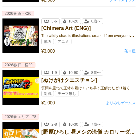
2026春 両 - K26
3-6
10-20
6歳〜
[Chimera Art (ENG)]
T
he wildly chaotic illustrations created from everyone’s memorie
協力
アニメ
¥3,000
茶々屋
2026春 日 - 横29
1-9
10-90
8歳〜
[ぬけがけクエスチョン]
質
問を重ねて正体を暴け！いち早く正解にたどり着く、ひらめき推理バトル！
対戦
テーマ無し
¥1,000
よりみちゲームス
2026春 エリア - 78
2-8
10-30
7歳〜
[野原ひろし 昼メシの流儀 カロリーダウト!]