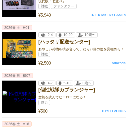
現代版「七並べ」
対戦
ファンタジー
¥5,940
TRICKTAKERs GAMEs
2026春 土 - H01
2-4
10-20
10歳〜
[ハッタリ配送センター]
あやしい荷物を積み合って、ねらい目の便を見極めろ！
対戦
¥2,500
Adacoda
2026春 日 - 横07
4-7
5-10
0歳〜
[個性戦隊カブランジャー]
空気を読んでヒーローになる！
協力
¥500
TOYLO VENUS
2026春 土 - A16