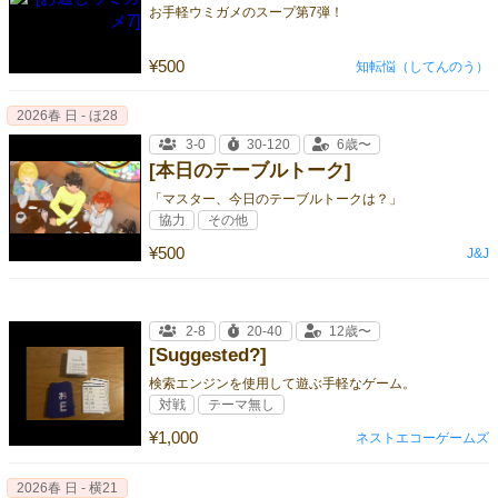
お手軽ウミガメのスープ第7弾！
¥500
知転悩（してんのう）
2026春 日 - ほ28
3-0
30-120
6歳〜
[本日のテーブルトーク]
「マスター、今日のテーブルトークは？」
協力
その他
¥500
J&J
2-8
20-40
12歳〜
[Suggested?]
検索エンジンを使用して遊ぶ手軽なゲーム。
対戦
テーマ無し
¥1,000
ネストエコーゲームズ
2026春 日 - 横21