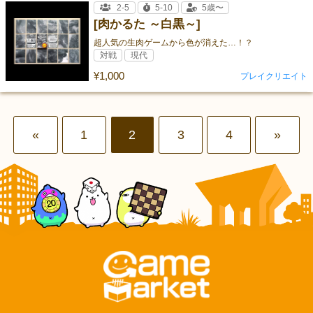
2-5
5-10
5歳〜
[肉かるた ～白黒～]
超人気の生肉ゲームから色が消えた…！？
対戦
現代
¥1,000
プレイクリエイト
«
1
2
3
4
»