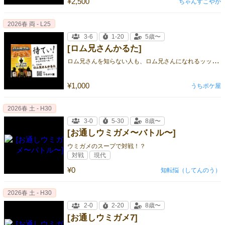
¥2,500
ちゃんすこやか
2026春 両 - L25
3-6
1-20
5歳〜
[ロム兄さんかるた]
ロ
ム兄さんを知らない人も、ロム兄さんになれるッッッ！！！
¥1,000
うちポケ屋
2026春 土 - H30
3-0
5-30
8歳〜
[お通しウミガメ〜バトル〜]
ウミガメのスープで対戦！？
対戦
現代
¥0
知転悩（してんのう）
2026春 土 - H30
2-0
2-20
8歳〜
[お通しウミガメ7]