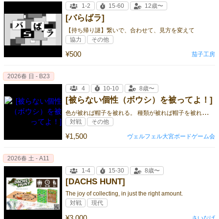
1-2
15-60
12歳〜
[バらばラ]
【持ち帰り謎】繋いで、合わせて、見方を変えて
協力
その他
¥500
茄子工房
2026春 日 - B23
4
10-10
8歳〜
[被らない個性（ボウシ）を被ってよ！]
色
が被れば帽子を被れる。 種類が被れば帽子を被れない。 被らない個性を手に入れるのは誰だ！？
対戦
その他
¥1,500
ヴェルフェル大宮ボードゲーム会
2026春 土 - A11
1-4
15-30
8歳〜
[DACHS HUNT]
The joy of collecting, in just the right amount.
対戦
現代
¥3,000
さいなげ