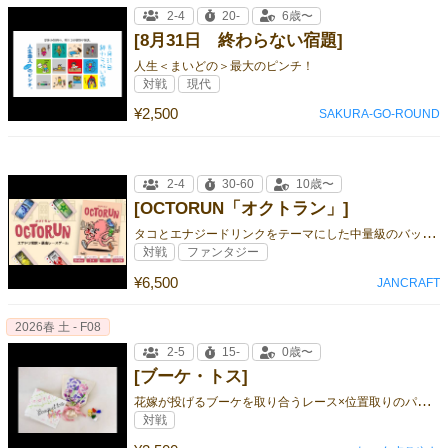
2-4
20-
6歳〜
[8月31日 終わらない宿題]
人生＜まいどの＞最大のピンチ！
対戦
現代
¥2,500
SAKURA-GO-ROUND
2-4
30-60
10歳〜
[OCTORUN「オクトラン」]
タ
コとエナジードリンクをテーマにした中量級のバッティングレースゲーム！
対戦
ファンタジー
¥6,500
JANCRAFT
2026春 土 - F08
2-5
15-
0歳〜
[ブーケ・トス]
花
嫁が投げるブーケを取り合うレース×位置取りのパーティーゲーム💐
対戦