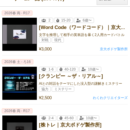
2026春 両 - R17
2
15-20
6歳〜
[Word Code（ワードコード）｜京大ボドゲ製作所]
文字を推理して相手の英単語を暴く2人用カードバトル
対戦
現代
¥3,000
京大ボドゲ製作所
2026春 土 - ろ16
1-6
40-120
10歳〜
[クランピー ～ザ・リアル～]
AIとの対話をテーマにした没入型の謎解きミステリー
協力
ミステリー
¥2,500
わくわクリエイターズ
2026春 両 - R17
2-4
45-60
10歳〜
[株トレ｜京大ボドゲ製作所]