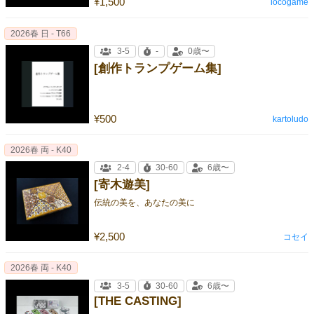
¥1,500
locogame
2026春 日 - T66
3-5
-
0歳〜
[創作トランプゲーム集]
¥500
kartoludo
2026春 両 - K40
2-4
30-60
6歳〜
[寄木遊美]
伝統の美を、あなたの美に
¥2,500
コセイ
2026春 両 - K40
3-5
30-60
6歳〜
[THE CASTING]