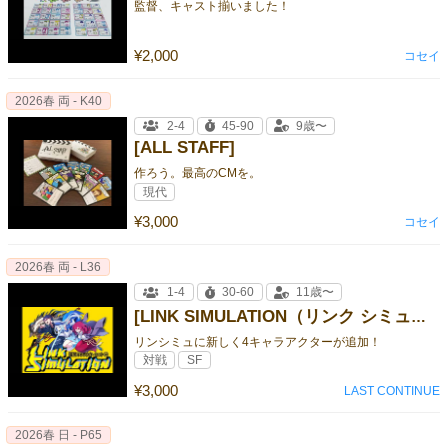
監督、キャスト揃いました！
¥2,000
コセイ
2026春 両 - K40
2-4
45-90
9歳〜
[ALL STAFF]
作ろう。最高のCMを。
現代
¥3,000
コセイ
2026春 両 - L36
1-4
30-60
11歳〜
[LINK SIMULATION（リンク シミュレーション）追加キャラクターセット①]
リンシミュに新しく4キャラアクターが追加！
対戦
SF
¥3,000
LAST CONTINUE
2026春 日 - P65