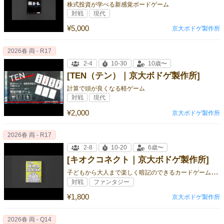
株式投資が学べる新感覚ボードゲーム
対戦
現代
¥5,000
京大ボドゲ製作所
2026春 両 - R17
2-4
10-30
10歳〜
[TEN（テン）｜京大ボドゲ製作所]
計算で頭が良くなる軽ゲーム
対戦
現代
¥2,000
京大ボドゲ製作所
2026春 両 - R17
2-8
10-20
6歳〜
[キオクコネクト｜京大ボドゲ製作所]
子
どもから大人まで楽しく暗記のできるカードゲーム型知育玩具
対戦
ファンタジー
¥1,800
京大ボドゲ製作所
2026春 両 - Q14