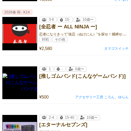
2026春 両 - K14
3-6
15-
10歳〜
[全忍者 ー ALL NINJA ー]
忍
者になりきって“抜忍（ぬけにん）”を探せ！捕縛せよ！
対戦
その他
¥2,580
タマゴスイッチ
1
-
0歳〜
[推しゴムバンド(こんなゲームバンド)]
¥500
アクセサリー工房 ころん、ゆらん
2-4
15-40
10歳〜
[エターナルセブンズ]