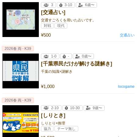
3
3-10
6歳〜
[交通占い]
交通すごろくを用いた占いです。
対戦
現代
¥500
交通占い
2026春 両 - K39
1-0
-
0歳〜
[千葉県民だけが解ける謎解き]
千葉の知識×謎解き
¥1,000
locogame
2026春 両 - K39
2-10
10-30
9歳〜
[しりとき]
しりとり×推理
協力
テーマ無し