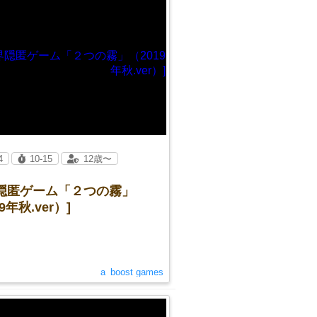
4
10-15
12歳〜
界隠匿ゲーム「２つの霧」
9年秋.ver）]
a_boost games