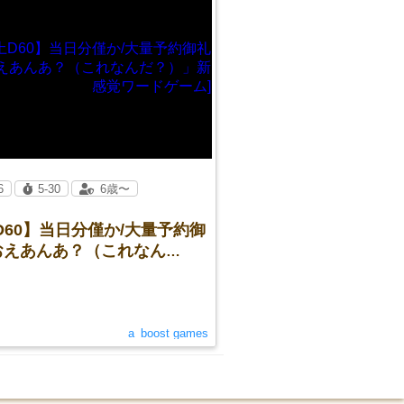
6
5-30
6歳〜
D60】当日分僅か/大量予約御
おえあんあ？（これなん
）」新感覚ワードゲーム]
a_boost games