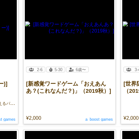
2-6
5-30
6歳〜
3-
)]
[新感覚ワードゲーム「おえあん
[世
あ？(これなんだ？)」（2019秋）]
（201
考えるゲームが苦手な人のための、“考えるパーティゲーム”が登場！
¥2,000
¥2,000
st games
a_boost games