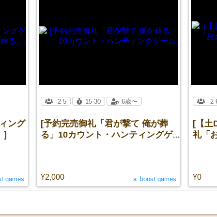
2-5
15-30
6歳〜
2-
ティング
[予約完売御礼「君が撃て 俺が葬
[【土
]
る」10カウント・ハンティングゲ
礼「
ーム]
だ？
¥2,000
¥0
st games
a_boost games