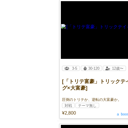
3-5
30-120
12歳〜
[「トリテ富豪」トリックテ
グ×大富豪]
圧倒のトリテか、逆転の大富豪か。
対戦
テーマ無し
¥2,800
a_boo