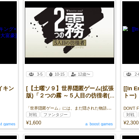
3-5
10-15
12歳〜
2-
イキン
[【土曜ソ９】世界隠匿ゲーム(拡張
[[In
版)「２つの霧 ～５人目の彷徨者(さ
トー)【
まよいびと)～」]
「世界隠匿ゲーム」には、まだ隠された物語がある
DON'T F
対戦
ファンタジー
対戦
¥1,600
¥2,300
st games
a_boost games