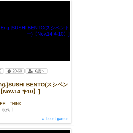
6
20-60
6歳〜
 Eng.]SUSHI BENTO(スシベン
Nov.14 キ10】]
EEL, THINK!
現代
a_boost games