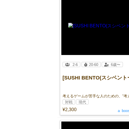
2-6
20-60
6歳〜
[SUSHI BENTO(スシベントー
対戦
現代
¥2,300
a_boo