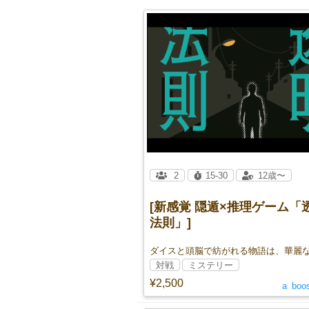
2
15-30
12歳〜
[新感覚 隠遁×推理ゲーム「
法則」]
対戦
ミステリー
¥2,500
a_boo