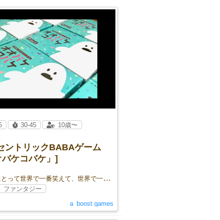
6
30-45
10歳〜
セントリックBABAゲーム
オバケコバケ」]
あなたにとって世界で一番笑えて、世界で一番緊張するババ抜きになるかも？
ファンタジー
a_boost games