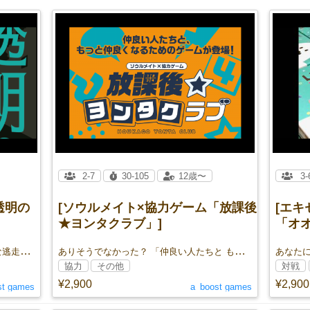
2-7
30-105
12歳〜
3-
透明の
[ソウルメイト×協力ゲーム「放課後
[エキ
★ヨンタクラブ」]
「オ
ダイスと頭脳で紡がれる物語は、華麗な逃走劇か。痛快な推理劇か。
ありそうでなかった？ 「仲良い人たちと もっと仲良くなるための協力ゲーム」
協力
その他
対戦
¥2,900
¥2,900
st games
a_boost games