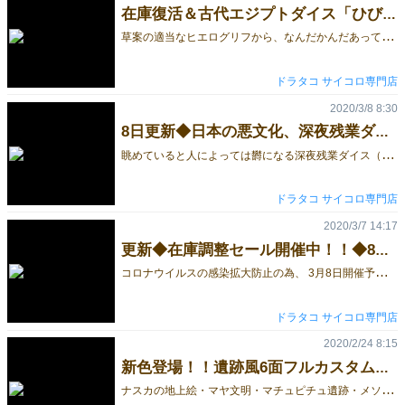
在庫復活＆古代エジプトダイス「ひび割れ版」登場！！
草
案の適当なヒエログリフから、なんだかんだあって正しいヒエログリフを使用したサイコロになった 古代エジプトダイスに「ひび割れ版」が追加されました！！ 基本的な仕様は既存の古代エジプトダイスと同じで、 1～6の各面には古代エジプトの神様の姿と、ヒエログリフで書かれた神様の名前、 サイコロとしての出目を現す数詞（ピプス）が描かれています。 ◆古代エジプトダイス【ヒエログリフ／ひび割れ版】6面サイコロ単品 普通のサイコロに飽きた！そんな時は、古代エジプトダイスをご検討ください。 ドラタコ
ドラタコ サイコロ専門店
2020/3/8 8:30
8日更新◆日本の悪文化、深夜残業ダイスの発売開始！！
眺
めていると人によっては欝になる深夜残業ダイス（社畜ダイス）が発売となりました！！ 深夜残業ダイスは窓の明かりがついている数が出目になるため、この場合は1が出た事になります。 （右は２、左は３） 積み上げるとビルになる深夜残業ダイスは、大企業セットと中小企業セットがあります。 ◆大企業セット【6階建て】深夜残業ダイス（社畜ダイス）畜光塗料使用 大企業セット：上層×1・中層×4・下層×1 ◆中小企業セット【3階建て】深夜残業ダイス（社畜ダイス）畜光塗料使用 中小企業セット：上層×1・中層×1・下層×1 ◆深夜残業ダイスはコチラから サイコロ専門店ドラタコ
ドラタコ サイコロ専門店
2020/3/7 14:17
更新◆在庫調整セール開催中！！◆8日末ぐらいまで
コ
ロナウイルスの感染拡大防止の為、 3月8日開催予定だったゲームマーケット2020大阪が中止となりました。 残念ですがコレばっかりは仕方がないので、ドラタコではイベント販売の変わりに 『イベント中止による在庫調整セール』を実施中です。 ※セールはドラタコ本店のみとなります。ヤフー店は対象外です。 実施期間：3月6日夕方ぐらい～3月8日末ぐらいまで ※サイコロを始めとした多数が20%以上OFFとなります。 ※新商品や一部のカスタム等はセール対象外です。 ◆在庫調整セール特典 お買上げ商品価格の合計が4,000円を越えるとオマケが付いてくる！！ セール期間中はドラタコ本店にお越しください！！ サイコロ専門店ドラタコ（https://dorataco.com/）
ドラタコ サイコロ専門店
2020/2/24 8:15
新色登場！！遺跡風6面フルカスタムダイス（デザイン修正版）
ナ
スカの地上絵・マヤ文明・マチュピチュ遺跡・メソポタミア・インカ帝国など、 何処かで見たことがある模様の遺跡風6面サイコロ デザイン修正版を入荷しました。 ◆デザイン修正版で追加された色 ・青まだら＆ゴールド ・青まだら＆シルバー ・各まだら色にゴールド ◆遺跡風の基本デザインに変更はありません 1～6面のモチーフは1→太陽、2→蛇、3→魚、4→鳥、5→亀、6→人となっています。 ◆黒まだら-試作品 ◆黒まだら-デザイン修正版 ◆赤まだら-試作品 ◆赤まだら-デザイン修正版 ◆緑まだら-試作品 ◆緑まだら-デザイン修正版 新色◆青まだら プロトタイプやデザイン修正版はイベントやドラタコのホームページ(dorataco.com)でお求めいただけます。 ◆ドラタコのその他の記事はこちら サイコロ専門店ドラタコ