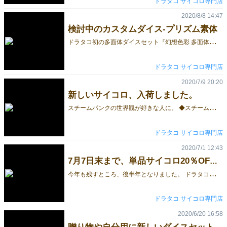
ドラタコ サイコロ専門店
2020/8/8 14:47
検討中のカスタムダイス-プリズム素体
ド
ラタコ初の多面体ダイスセット『幻想色彩 多面体ダイス7個セット（草案）』 本体には見る角度で色が変わるプリズム素体を使用し、「シンプル＆上品」な見た目になるようなフォントを制作し使用しました。 下写真は『幻想色彩 多面体ダイス7個セット』の派生版で「美女と野獣」の6面サイコロ（草案）。 「美女の1」か「野獣の6」から見ると二人が見つめ合う姿を見る事ができます。 どちらのサイコロも素材が特殊なため、 製造にはかなりの費用が必要になり実際の製造には時間が掛かりそうです・・・＾＾； ◆現在発売中のドラタコ オリジナルダイスはこちらから ドラタコ
ドラタコ サイコロ専門店
2020/7/9 20:20
新しいサイコロ、入荷しました。
ス
チームパンクの世界観が好きな人に。 ◆スチームパンク【歯車入り】 多面体ダイス7個セット 機械油をイメージしたオレンジ色の樹脂の中に、スチームパンクを代表するモチーフ【歯車】を入れたダイスセット。 コレクションにおススメの変り種。 ◆スターフィッシュ【ヒトデ＆ブルー】 多面体ダイス7個セット 海をイメージしたサイコロの中にヒトデを入れたダイスセット。 文字の見やすさ、オシャレさのバランスが良いマーブルグリッターシリーズ。 ◆マーブルグリッター【青&白】 多面体ダイス7個セット 爽やかで綺麗な青と白のマーブル模様。 ◆マーブルグリッター【ピンク&グリーン】 多面体ダイス7個セット 癖になる珍しい配色。ピンクとグリーンのマーブル模様。 ◆マーブルグリッター【グレー&パープル】 多面体ダイス7個セット 上品な色合い。グレーとパープルのマーブル模様。 ドラタコ
ドラタコ サイコロ専門店
2020/7/1 12:43
7月7日末まで、単品サイコロ20％OFFセール実施中！！
今
年も残すところ、後半年となりました。 ドラタコでは7月1日~7日までの間、一部の単品サイコロで20％OFFセールを実施しています。 対象のサイコロは439種類！！ この機会に、サイコロの中に『ラメ・花・ビーズ・苔』等が入った珍しいサイコロをご覧ください。 ◆20％OFF対象のサイコロはこちらから ドラタコ
ドラタコ サイコロ専門店
2020/6/20 16:58