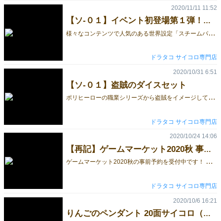
2020/11/11 11:52
【ソ-０１】イベント初登場第１弾！スチームパンク
様
々なコンテンツで人気のある世界設定「スチームパンク」のサイコロがイベント初登場！！ ◆スチームパンクダイス【歯車・キャラメル】6面フルカスタム 単品サイコロ スチームパンクダイスの4つの特徴 出目がすぐに分かる高い視認性 スチームパンクの代名詞「歯車・機械部品」で数字を表現 なんか可愛い サイコロの出目はＷデザイン。アラビア数字派・ピプス派のどちらにも対応 本体色にスチームパンクの機械油・錆びをイメージした茶色のマーブル模様を採用し、 デザインを白色にすることで出目を目立たせました。 注目ポイント！！ ＷＥＢ上で実施中の5個お買上げいただくと+1個！！がイベントでも実施されます！ ※当日は新型コロナウイルス感染症対策として飛沫防止シート・マスクでの接客となります。予めご了承ください。 ドラタコ
ドラタコ サイコロ専門店
2020/10/31 6:51
【ソ-０１】盗賊のダイスセット
ポ
リヒーローの職業シリーズから盗賊をイメージして作られたダイスセット『ローグシリーズ』をイベントに持って行きます！（予定） 非常に特徴的な形をしたサイコロに仕上がっていますので、 普通のサイコロに飽きた方、珍しいサイコロをお探しの方は 【ソ-01】ドラタコ サイコロ専門店にお越しください！！ ◆ローグ（盗賊）7個セット 4面／ダガー 6面／毒入りポーション 8面／弓矢 10面／報酬袋 テンズ／報酬袋 12面／ジェム 20面／樽 ◆建物進入用の鍵・アンカー・縄 2面／鍵 3面／アンカー 4面／縄 ◆短剣・矢など 20面／宝石 8面／弓矢 6面／毒瓶 6面／短剣 ◆錠の20面ダイス 20面／錠 盗賊をイメージしたローグセットはこちら ※当日は新型コロナウイルス感染症対策として飛沫防止シート・マスク・フェイスガードでの接客となります。予めご了承ください。 ドラタコ
ドラタコ サイコロ専門店
2020/10/24 14:06
【再記】ゲームマーケット2020秋 事前予約のご案内
ゲ
ームマーケット2020秋の事前予約を受付中です！ 新クーポンコード／dorataco2020 ※一部商品にはクーポンコードをご利用いただけません。 事前予約期間／11月10日まで お支払期限／11月11日正午まで 新型コロナウイルス感染症対策のため、 当日に受取るだけの事前予約をご利用ください。 密集状態を避けるためイベント当日の販売種類は 過去イベントの3分の1程になります。 ◆イベント会場でのお渡しだから送料が0円！ 事前予約をご希望の際は配送方法の設定で 「◆ゲームマーケット2020秋◆手渡しのみ◆」をお選びください。 ◆事前予約額によってオマケがレベルアップ！ 事前予約額が3,000円→6,000円→9,000円→12,000円と増えて行くに従って・・・ 【ご注意事項】 ※事前にご予約頂いた方の優位性を確保するため、イベント会場価格に合わせて、差額をご返金いたします。 ※事前予約のご注文に"ご予約品"を含めないでください。 ※銀行振込・郵便振替は11月11日正午までにお支払いをお願いいたします。 ※配送方法の設定で必ず「◆ゲームマーケット2020秋◆手渡しのみ◆」をお選びください。送料が0円となります。 ※イベント当日の受け渡しとなります。ご指定住所への発送は致しませんのでご注意ください。 ご注文承り後、受注確認メールにてイベント受け渡し用の「ご予約番号」をお送りいたします。 受け渡し時に、「ご予約番号」をスタッフにお伝えください。 ドラタコ
ドラタコ サイコロ専門店
2020/10/6 16:21
りんごのペンダント 20面サイコロ（ダイス）