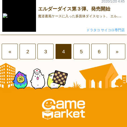
2020/1/20 4:45
エルダーダイス第３弾、発売開始
魔
道書風ケースに入った多面体ダイスセット、 エルダーダイスの第３弾が発売となりました。 ◆エルダーダイス第3弾【カオス】 ◆エルダーダイス第3弾【アザトース】 ◆エルダーダイス第3弾【ヨグソートス】 黒地に赤い模様の限定版スリップケース付いたドゥームエディションも。 ◆限定版・エルダーダイス第3弾 【ドゥームエディション】 ※第３弾からスリップケースが別梱包になりました。 使いどころが不明な2面ダイスも多数ご用意しています。 2面ダイスはこちら お部屋のアクセントにもなる細部までデザインされたエルダーダイスを是非ご検討ください＾＾ ドラタコ
ドラタコ サイコロ専門店
«
2
3
4
5
6
»