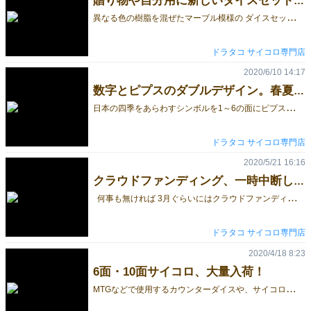
贈り物や自分用に新しいダイスセット。
異
なる色の樹脂を混ぜたマーブル模様の ダイスセットや様々な形に切り抜いたラメを入れたダイスセット、細かなラメをいっぱい練りこんで光を反射するダイスセットなど、いろいろなゲームに合うダイスセットが勢揃い。 ダイスセットの構成は基本的な4・6・8・10・テンズ・12・20面となっているため、1セットあればとりあえずOK！！ ゲームにあわせたり、キャラクターにあわせたり、コレクションに加えたり・・・用途は色々。 自分用や贈り物に新しいダイスセットはいかがですか？ ドラタコ
ドラタコ サイコロ専門店
2020/6/10 14:17
数字とピプスのダブルデザイン。春夏秋冬 季節のサイコロ
日
本の四季をあらわすシンボルを1～6の面にピプスとして配置した和風の6面サイコロ。 数字を表す「難しいほうの漢字」とピプスの２つで出目を表すダブルデザインになっています。 出目を表すピプスとして 1→桜 2→葉 3→アジサイ 4→ヒマワリ 5→紅葉 6→雪 出目を表す数字として 壱・弐・参・肆・伍・陸 数字＆ピプスのどちらでも出目が分かる「春夏秋冬 季節のサイコロ 6面フルカスタム 和風ダイス」はいかがですか？ ドラタコ
ドラタコ サイコロ専門店
2020/5/21 16:16
クラウドファンディング、一時中断しながら準備中！！
何事も無ければ 3月ぐらいにはクラウドファンディング第１弾を開始する予定でした… ◆クラウドファンディングを予定しているサイコロ（一例） 1.既に発売済み「魔法陣ダイス」の新色 発売済みの魔法陣ダイスはこちら 2.新デザイン。妖怪をイメージしたサイコロ 公開を半年近く待っている妖怪サイコロ。 物凄く公開したいのですが詳細はプロジェクト開始まで秘密です。 新型コロナウイルスによる国際配送網の超激減により、 小さな包装物の受付けが一時停止となっているため、 『商品が完成してもお届けする丁度良い方法が無く』、ファンディングは一時中断となっています。 再開は国際配送網が復活次第となりますが何時になるのかは不明です・・・。 国際配送網が回復したら再開いたしますので、今しばらくお待ちください！！ ドラタコ サイコロ専門店
ドラタコ サイコロ専門店
2020/4/18 8:23
6面・10面サイコロ、大量入荷！
M
TGなどで使用するカウンターダイスや、サイコロの中にラメや花などが入ったオシャレなサイコロを多数、入荷しました！ ◆ギャザリング等で使用するカウンターダイス ◆新入荷の6面・10面サイコロはこちら 種類が多いので、画像をベターーーっと貼り付けました。のんびりご覧ください。＾＾ さらに、種類を分けていたら同じ種類が数十個単位でダブっていたので ダブリ分を詰め合わせた謎袋をご用意しました。 限定12袋◆謎袋第2弾6面サイコロ詰め合わせ 2020年4月 ドラタコ