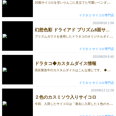
2
0面サイコロを甘いりんごに見立てた可愛いペンダント、発売開始しました！！ ◆ドラタコ りんごのペンダント 20面サイコロ（ダイス） 赤透明の20面サイコロを可愛い「りんごのペンダント」にしました。 赤りんごがあるなら当然、青りんごも！と言う事で青りんごも。 りんごといったら白雪姫。と言う事で 白雪姫が食べたりんごをイメージしたりんごもご用意しました。 ◆ドラタコ 白雪姫が食べたりんごのペンダントセット こちらは多面体7個セットの20面だけをペンダント化し、 残りの6個は普通のサイコロとして付属しています。 さらに 遊び半分でこんなのも作ってみました。 ◆ドラタコ りんごのすいかのペンダント 20面サイコロ（ダイス） サイコロを可愛く身につけたい方、是非ご検討ください。 ドラタコ
ドラタコ サイコロ専門店
2020/9/18 1:59
幻想色彩 ドライアド プリズム6面サイコロ
プ
リズムガラスを使用したドラタコのオリジナルダイス「幻想色彩 ドライアド プリズム6面サイコロ」の販売を開始しました。 ◆ドライアドの特徴 ・カスタムダイス用に中世書物の書体を元に作成した数字フォントを使用 ・角度や背景色によって見え方が変わるプリズムガラスを使用 幻想色彩はサイコロの素体に名前の由来となったプリズムガラスを使用しているため、角度によって表情が変わります。 幻想色彩は背景の色によって見え方が大きく違ってきます。 白い背景だと淡い色合いですが黒い背景だとキリッとした色合いに。 見る角度によって移り変わるプリズム作用をお楽しみください。 ◆幻想色彩 ドライアド プリズム6面サイコロ はこちら ドラタコ
ドラタコ サイコロ専門店
2020/8/29 8:40
ドラタコ◆カスタムダイス情報
現
在製造中のカスタムダイスはこんな感じです。 ◆星の道 12面体サイコロ 占いなどに使用される12星座を12面体の各面に掘りこんだ12面体のサイコロです。 星座を織り成す星々を繋ぐ線「星の道」に蓄光塗料を使用しているため、ブラックライトや太陽光などの強い光を当てると暗がりで光を放ち、綺麗な星座を見る事ができます。 ◆幻想色彩 6面ダイス - 装飾版 すでにサンプルとして製造していた「幻想色彩 多面体ダイスセット」の6面体に模様を加え、6面だけを販売する予定で製造中です。 サイコロ本体の素材に光の当り方で色が変わるプリズム素体を使用しているため、サイコロを転がす度に移り変わる表情を楽しむことが出来ます。 ↓ 「幻想色彩 多面体ダイスセット」のサンプルはこんな感じです ↓ ドラタコ
ドラタコ サイコロ専門店
2020/8/13 12:28
２色のカスミソウ入りサイコロ
今
回、入荷したサイコロは「過去に入荷した１色のカスミソウが入ったサイコロ」のバージョンアップ版で、サイコロの中に「２つの色に染めたカスミソウ」が入っています。 逆光で撮影するとこんな感じになります。 ↓ ↓ ↓ ◆フラワーダイス【ピンク＆ベージュ】 多面体サイコロ7個セット ◆フラワーダイス【青＆ベージュ】 多面体サイコロ7個セット ◆フラワーダイス【緑＆黄色】 多面体サイコロ7個セット ◆フラワーダイス【紫＆橙】 多面体サイコロ7個セット ◆フラワーダイス【深緑＆山吹】 多面体サイコロ7個セット 夏の日差しがつらいこの時期、涼しげな見た目のダイスセットをご検討ください＾＾ ドラタコ