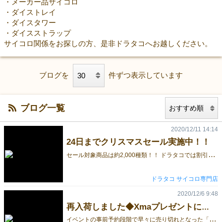
・メーカー品サイコロ
・ダイストレイ
・ダイスタワー
・ダイスストラップ
サイコロ関係をお探しの方、是非ドラタコへお越しください。
ブログを
件ずつ表示しています
ブログ一覧
2020/12/11 14:14
24日までクリスマスセール実施中！！
セ
ール対象商品は約2,000種類！！ ドラタコでは割引率の中央値が18％ＯＦＦのクリスマスセールを実施中です。 普段はセール対象外のカスタムダイスがセール対象！ 商品合計金額が10,000円以上でアレが貰える！ セール対象商品は約2,000種類！ 来年のゲームに向けて、この機会にサイコロを新調してみませんか？ クリスマスセール実施中のドラタコ本店はこちらから ドラタコ
ドラタコ サイコロ専門店
2020/12/6 9:48
再入荷しました◆Xmaプレゼントに幻想色彩プリズムダイス
イ
ベントの事前予約段階で早々に売り切れとなった「幻想色彩 ドライアド プリズムダイス」、 再生産時にレーザー加工機が壊れて製造がストップしていましたが、今年中に再入荷出来ました！！ 素材にプリズムガラスを私用しているため、暗い背景と明るい背景、光の透過具合でで見え方が違ってきます。 友達・恋人・自分へのクリスマスプレゼントに ◆幻想色彩 ドライアド プリズムダイス 6面サイコロ(15mm) ドラタコ