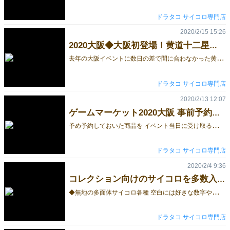
ドラタコ サイコロ専門店
2020/2/15 15:26
2020大阪◆大阪初登場！黄道十二星座ダイス
去
年の大阪イベントに数日の差で間に合わなかった黄道十二星座ダイスが 大阪にやって来ます！！ 夜空に浮かぶ十二星座をサイコロにした黄道十二星座ダイスは 十二星座と「一時期話題になっていつの間にか消えたヘビ使い座」を加えた全13種類です。 ※再生産分は若干のデザイン変更があります。 ◆黄道十二星座ダイス（影・蒼・幻青・幻紫） ◆イベント取扱い品が随時追加されるTwitterもご覧ください。 ◆ドラタコのその他の記事はこちら サイコロ専門店ドラタコ
ドラタコ サイコロ専門店
2020/2/13 12:07
ゲームマーケット2020大阪 事前予約のご案内
予
め予約しておいた商品を イベント当日に受け取るだけでお馴染みの事前予約を受付中です！ 事前予約期間／3月3日24時まで ※銀行振込・郵便振替・コンビニ決済は3月3日正午までにお支払いをお願いいたします。 販売スペースの関係でイベント当日の販売種類は一部のみとなりますが、 事前予約ではドラタコ全品が対象となります！ サイコロ専門店ドラタコはこちらから ◆イベント会場でのお渡しだから送料が0円！ 事前予約をご希望の際は配送方法の設定で 「◆ゲームマーケット2020大阪◆手渡しのみ◆」をお選びください。 ◆事前予約額によってオマケがレベルアップ！ 事前予約額が3,000円→6,000円→9,000円→12,000円と増えて行くに従って・・・ ぶっちゃけ、余り物です。3,000円以下でも一応オマケがつきます 【ご注意事項】 ※事前にご予約頂いた方の優位性を確保するため、イベント会場価格に合わせて、差額をご返金いたします。 ※事前予約のご注文に"ご予約品"を含めないでください。 ※銀行振込・郵便振替・コンビニ決済は3月3日正午までにお支払いをお願いいたします。 ※配送方法の設定で必ず「◆ゲームマーケット2020大阪◆手渡しのみ◆」をお選びください。送料が0円となります。 ※イベント当日の受け渡しとなります。ご指定住所への発送は致しませんのでご注意ください。 ご注文承り後、受注確認メールにてイベント受け渡し用の「ご予約番号」をお送りいたします。 受け渡し時に、「ご予約番号」をスタッフにお伝えください。 イベント中は一部取り扱い品のみのご紹介となりますが、 事前予約ではドラタコ取扱い品全てが対象となりますので、ぜひ事前予約をご利用ください。 サイコロ専門店ドラタコ
ドラタコ サイコロ専門店
2020/2/4 9:36
コレクション向けのサイコロを多数入荷しました。
◆
無地の多面体サイコロ各種 空白には好きな数字や家事分担など、ご自身のライフスタイルに合わせた何かを書いてください。 ◆12面体4面ダイス １～４までが3回あることで12面体になっている4面のサイコロ。 ◆8面体4面ダイス 四角錐が二つで8面体のサイコロ。通常の4面サイコロより持ちやすいのが特徴です。 ◆6面体、出目が2-3-3-4-4-5のサイコロ 形は普通の6面体ですが出目が「2-3-3-4-4-5」となっています。何かのゲーム専用なのか、ただの変なサイコロなのかは分かりません＾＾； その他にも、コレクションとして面白いサイコロを沢山入荷していますので、是非一度ご覧ください。 その他、面白いサイコロや新商品はこちらから ドラタコ
ドラタコ サイコロ専門店