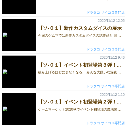
ドラタコ サイコロ専門店
2020/11/12 12:05
【ソ-０１】新作カスタムダイスの展示
今
回のゲムマでは新作カスタムダイスの試作品と 発売準備中の製品版（実物）を一足早くご覧頂くことが出来ます！！ + 売り切れの幻想色彩（店長の私物です。） ＜ 試 作 品 ＞餓者髑髏 ～がしゃどくろ～ コロナによる国際配送網の縮小によって10ヶ月以上も計画が止まっている「餓者髑髏～がしゃどくろ～」 サイコロの縁を「デザインの範囲外」として考えるのではなく「額縁」として考えることで誕生したサイコロです。 国際配送網が復活したらクラウドファンディングで3色ぐらいの製造を試みる予定です。 ＜ 試 作 品 ＞星の道 来週には完成して工場から日本へ発送となる12面体サイコロ「星の道」 各星座を構成する星々を繋ぐ線（星座線）を12面体に写しこみました。 ※青いサイコロの本体効果が製品版と異なりますが大体のイメージは同じです。 【 製 品 版 】ミュージアムダイス 本物の化石を透明な樹脂で包み、 1の面を空白にする事で中の化石を鑑賞できるようにした「ミュージアムダイス」 当初はウンコの化石を削ってサイコロにする予定でしたが、削りカスが空中を舞うのが嫌なのでこの案になりました。 ※ハンドメイドの為、機械の精密さ・綺麗さはありませんが面白いサイコロです。 【ソ-０１】ドラタコのブースにお越しの際は是非ご覧ください。 ※当日は新型コロナウイルス感染症対策として飛沫防止シート・マスクでの接客となります。予めご了承ください。 ドラタコ
ドラタコ サイコロ専門店
2020/11/12 9:46
【ソ-０１】イベント初登場第３弾！深夜残業
積
み上げるほどに切なくなる、 みんな大嫌いな深夜残業を表現したサイコロがイベント初登場！ ◆深夜残業ダイス（社畜ダイス）畜光塗料使用 深夜残業ダイスセットの特徴 選べる企業規模。大企業 or 中小企業 浮かび上がる働く人のシルエット 下層・中層・上層サイコロの全3種でビルを構成 深夜残業ダイスはビルらしさを出す為に3種類のサイコロを組み合わせる事でビルになる仕様です。 ◆下層サイコロ（玄関付き） ◆中層サイコロ（全面窓） ◆上層サイコロ（ヘリポート付き） 深夜残業ダイス（社畜ダイス）は6階建ての大企業、3階建ての中小企業の2種類から お好きな規模をお選びいただけます。 ◆深夜残業ダイス（社畜ダイス）畜光塗料使用 ※当日は新型コロナウイルス感染症対策として飛沫防止シート・マスクでの接客となります。予めご了承ください。 ドラタコ
ドラタコ サイコロ専門店
2020/11/12 1:10
【ソ-０１】イベント初登場第２弾！氷魔法
ゲ
ームマーケット2020秋でイベント初登場の魔法陣ダイスは新属性の氷魔法！ 氷魔法は既に発売済みの黒魔法・毒魔法、 セットでのみ入手可能な限定生産200個の光魔法に続く第４の魔法で、 他の3属性と同じく魔法陣に蓄光塗料を使用しているため、光を吸収させると暗闇で発光します。 ※出来るだけ強い光を当ててください。 ファンタジー系ゲームにピッタリの魔法陣デザインはこんな感じになっています。 ※当日は新型コロナウイルス感染症対策として飛沫防止シート・マスクでの接客となります。予めご了承ください。 ドラタコ
ドラタコ サイコロ専門店