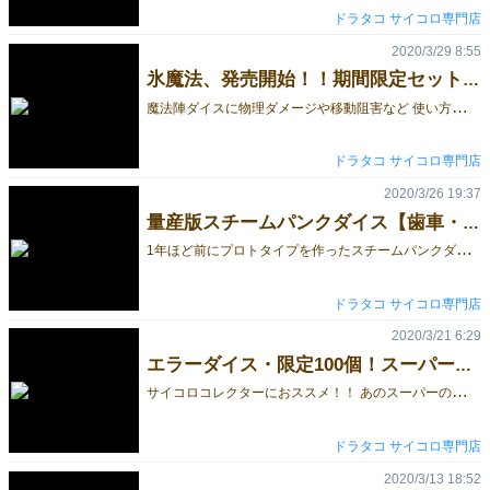
ドラタコ サイコロ専門店
2020/3/29 8:55
氷魔法、発売開始！！期間限定セットも。
魔
法陣ダイスに物理ダメージや移動阻害など 使い方次第でゲームの幅が広がる「氷魔法」追加されました。 ◆魔法陣ダイス5個セット【氷魔法・光魔法】蓄光6面サイコロ ◆魔法陣ダイス【氷魔法】蓄光6面サイコロ さらに お絵かき用のブラックライトが付いた脅威の３２４個セット。 ※４月末までの限定販売となります。 ◆魔法陣ダイス お絵かき３２４個セット【氷魔法】蓄光6面サイコロ [embed]https://youtu.be/7u5cQhiibxE[/embed] 魔法使い職のプレイヤーにおススメ。 魔法陣ダイスはこちら ドラタコ
ドラタコ サイコロ専門店
2020/3/26 19:37
量産版スチームパンクダイス【歯車・キャラメル】6面フルカスタム
1
年ほど前にプロトタイプを作ったスチームパンクダイスの量産版が到着！！ プロトタイプに少し調整が入ってこんな感じになりました。 プロトタイプとの大きな違いはピプスの配置と数字の「６」。 各面の隅にあるピプスはご覧の通りの変更ですが、 数字の「６」は後日発売となる10面ダイスの「９」との違いをつけるため、 書き順を元に歯車を前面にもって来ました。 （「９」はプロトタイプと同じ「歯車が背面」となります。） スチームパンクの世界観に合わせて 歯車と機械部品で出目を表したWデザインのスチームパンクダイスはこちらから ◆スチームパンクダイス【歯車・キャラメル】6面フルカスタム 単品サイコロ ドラタコ
ドラタコ サイコロ専門店
2020/3/21 6:29
エラーダイス・限定100個！スーパーのチラシダイス
サ
イコロコレクターにおススメ！！ あのスーパーのチラシダイスに新色が登場！！と思ったら、 製造時に最終データで製造されなかった エラー品でした！！Σ（￣Д￣;） そんなわけで 面の向きが違っているスーパーのチラシダイスのエラー品、限定100個発売中！！ ◆限定100個◆エラー品◆スーパーのチラシダイス【黄×赤】6面サイコロ ◆限定100個◆エラー品◆スーパーのチラシダイス【黄×赤】はこちらから ドラタコ
ドラタコ サイコロ専門店
2020/3/13 18:52