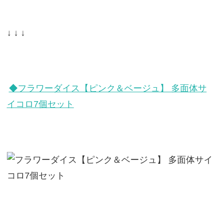
↓ ↓ ↓
◆フラワーダイス【ピンク＆ベージュ】 多面体サ
イコロ7個セット