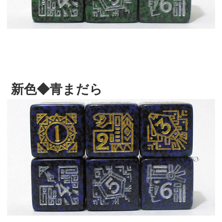
新色◆青まだら