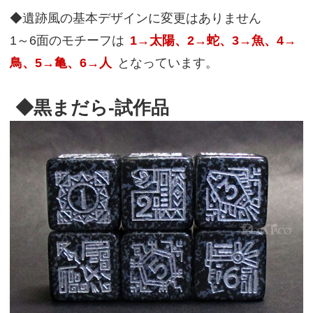
◆遺跡風の基本デザインに変更はありません
1～6面のモチーフは
1→太陽、2→蛇、3→魚、4→
鳥、5→亀、6→人
となっています。
◆黒まだら-試作品