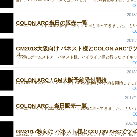
C
2018/
COLON ARC当日の販売一覧
C
2018/
GM2018大阪向け バネスト様とCOLON ARCで
ス
C
2018/
COLON ARC / GM大阪予約受付開始
C
2017/1
COLON ARC - 当日販売一覧
C
2017/1
GM2017秋向け バネスト様とCOLON ARCでツ