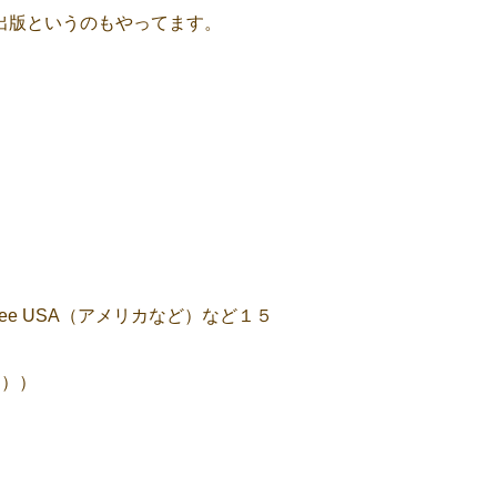
出版というのもやってます。
dee USA（アメリカなど）など１５
カ））