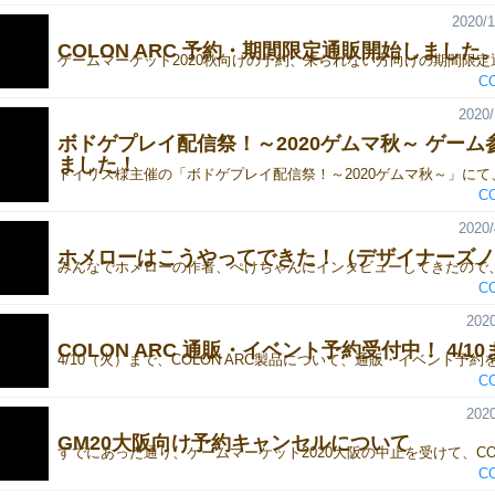
2020/1
COLON ARC 予約・期間限定通販開始しました
C
2020/
ボドゲプレイ配信祭！～2020ゲムマ秋～ ゲーム
ました！
C
2020/
ホメローはこうやってできた！（デザイナーズノ
C
2020
COLON ARC 通販・イベント予約受付中！ 4/10
C
2020
GM20大阪向け予約キャンセルについて
C