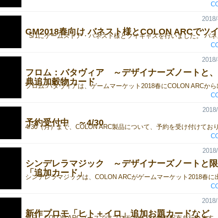
C
2018/
GM2018春向け バネスト様とCOLON ARCでツ
C
2018/
フロム：バタヴィア ～デザイナーズノートと、
典追加穀物カード
C
2018/
予約受付中 ～4/30
C
2018/
シンデレラマジック ～デザイナーズノートと限
「追加カード」
C
2018/
新作プロモ「ヒト＋イロ」追加お題カードなど