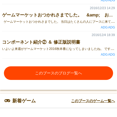
ADG ADG
2016/12/23 14:29
ゲームマーケットおつかれさまでした。 &amp; おまけ
ゲームマーケットおつかれさまでした。 当日はたくさんの人にブースに来ていただき、作品を見ていただき、 楽しんで、驚いていただき、たいへん嬉しく、そして楽しかったです。 ありがとうございました。 ここで、蛇足だとは思いますが、 作品に隠しておいたちょっとした秘密を公開したいと思います。 １．説明書の表紙（？）にホタルライトを当てるとキャッチコピー（夜）が現れます。 ２．詳細説明書の裏側にはあとがきが書いてあります。 特に隠してもいませんが、もしかしたら気づかない人もいるかなと思い、一応紹介。 ３．花紹介カードの裏側には各花のホタルの位置が書いてあります。 会場では紹介しましたが、説明書等には特に書いていないので。 ４．花かごの裏のロゴにホタルライトを当てると… お持ちの方は実際試してみてください。 さて、次回以降の出展は今のところ未定ですが、 作ってみたいゲームのアイデアはいくつかあるので もしも、うまいこと形になった時は、 また皆様に紹介していたいと思います。 その時はどうぞよろしくお願いいたします。
ADG ADG
2016/12/4 18:39
コンポーネント紹介② ＆ 修正版説明書
い
よいよ来週がゲームマーケット2016秋本番になってしまいましたね。 ですがマイペースにコンポーネント紹介の続きをしていきたいと思います。 パッケージ 開くとこんな感じ ワイヤーとマットはゲームでそのまま使います。 説明書 。 前に公開したものから少し修正してあります。 ホタルライト ボタンを押して、光らせると… 今まで見えなかったホタルが現れます！ なかなか写真の紹介だけでは分かりづらいかと思いますので、 少しでも興味を持たれた方はブース（J14）に足を運び、体験していただけると嬉しいです。
ADG ADG
このブースのブログ一覧へ
新着ゲーム
このブースのゲーム一覧へ