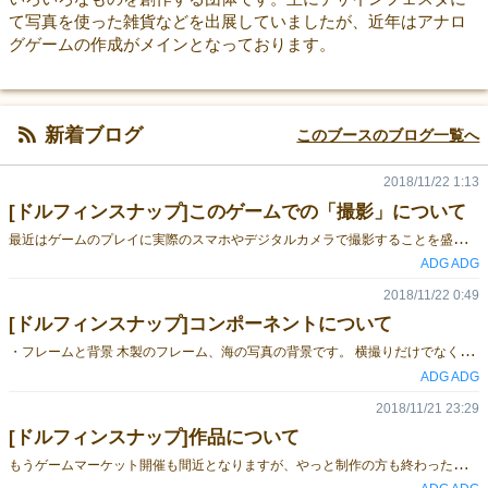
て写真を使った雑貨などを出展していましたが、近年はアナロ
グゲームの作成がメインとなっております。
新着ブログ
このブースのブログ一覧へ
2018/11/22 1:13
[ドルフィンスナップ]このゲームでの「撮影」について
最
近はゲームのプレイに実際のスマホやデジタルカメラで撮影することを盛り込んだものが増えてきましたが、 ”このゲームにはスマホやデジカメは無くても遊べます。” もちろん、プレイ中の場面をスマホやデジカメで撮影してＳＮＳとかに投稿するのも楽しいですし、思い出にも残るので、 どんどんゲーム中での「撮影」タイミングで実際スマホで撮影し「映えるわー」ってツイートすることを推奨します。 しかしアナログゲームはそれだけで完結して遊べるものにしたいという作者のこだわりにより、 この作品はこのような形になりました。広角撮影や望遠撮影も一応見かけ上は可能、と言えなくもないと思います。 従来のアナログゲームではなかなか馴染みのない得点方法になっているので、 「撮影」ができたかどうかの判定方法を説明書とは別紙にて出来る限り説明したつもりですが、よくわからないという方は作者ツイッターなどに気軽に質問していただければと思います。
ADG ADG
2018/11/22 0:49
[ドルフィンスナップ]コンポーネントについて
・
フレームと背景 木製のフレーム、海の写真の背景です。 横撮りだけでなく、縦撮りにも対応。 背景は自分の好きは写真をＡ４の紙に印刷して使うのもいいと思います。 ・イルカチップとクジラ イルカチップはプラ板製。５種類のイルカがそれぞれ数は違いますが15頭、 すべて違うポーズで！なかには親子連れや貴重な授乳シーンも！！ 手作りのため品質にばらつきがあります。ご了承ください(-_-;) クジラは背景に直接マグネットで挟んで取り付けます。大きいのでフレームいっぱいです。 こちらのかわいいイルカたちのイラストは、うみいろ（@umiiroiruka ）さんに描いていただきました。 気になった方はいろいろなハンドメイド系イベントで出展しているので、上記リンクをチェック！ ・マイイルカカード ゲームの最初に受け取り、そのゲームでのマイイルカを決定します。 イルカとサイコロの目の対応、写真を撮った後の場所取り、得点のカウンターにもなって、 しかもちょっと勉強になるイルカ情報付き。 そして裏側は作者のツイッターＩＤと謎のＱＲコード。 読み取るとどうなるかは実際見てからのお楽しみということで♪
ADG ADG
2018/11/21 23:29
[ドルフィンスナップ]作品について
も
うゲームマーケット開催も間近となりますが、やっと制作の方も終わったので、ようやく作品の紹介の記事を書いていきたいと思います。 このゲームは、サイコロを振ってランダムに現れるイルカを、カメラに見立てたフレームと背景の紙で挟んでアナログに疑似的に写真を撮って楽しむゲームです。 説明書↓ イルカはサイコロを振ると、サイコロが落ちた場所に現れます。 ならばゲームが進みたくさんサイコロが振られてたくさんイルカが出た後で写真を撮った方が良いと思われるかもしれませんが、そうとも限りません。 イルカはサイコロの目に対応して出現しますが、その目の数を超えると居なくなってしまいます。 例：2の目のシャチは場に2の目が2つまで。 また、先に写真と撮った人と全く同じ位置から写真を撮ることは禁止されているため、後に撮る人の方がどんどん写真を撮る場所が限られて行ってしまいます。 しかも1種類に絞って狙うことでボーナス得点をもらえることもあるので、自分なりの目標を決めて写真を撮ることが大切です。 そして、写真を撮る！と決めた後にも一度サイコロが振られるので、 写真を撮ろうとカメラを構えた後に、すっと相手に逃げられてしまうという、動物を写真に撮るときによくある場面も疑似体験することができます。