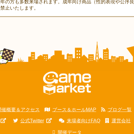
成年の方も多数来場されます。成年向け商品（性的表現や公序
は禁止いたします。
開催概要＆アクセス
ブース＆ホールMAP
ブログ一覧
公式Twitter
来場者向けFAQ
運営会社
開催データ