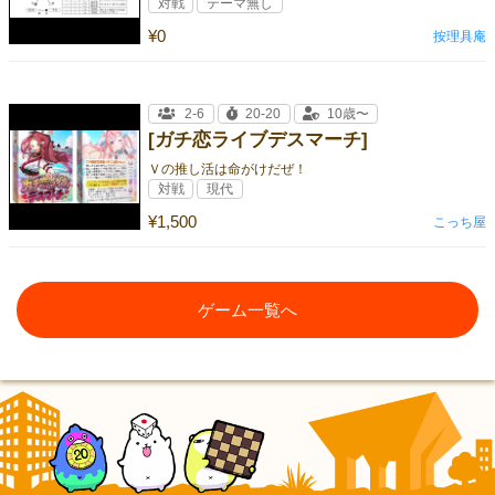
対戦
テーマ無し
¥0
按理具庵
2-6
20-20
10歳〜
[ガチ恋ライブデスマーチ]
Ｖの推し活は命がけだぜ！
対戦
現代
¥1,500
こっち屋
ゲーム一覧へ