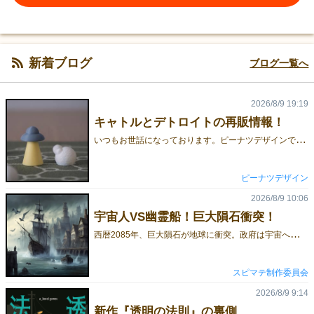
新着ブログ
ブログ一覧へ
2026/8/9 19:19
キャトルとデトロイトの再販情報！
い
つもお世話になっております。ピーナツデザインです。少し在庫切れになっていたCATTLEキャトルとDETROITでトロイトの再販が開始しました！下記の三箇所でご購入いただけます。ピーナツデザイン直販サイト追加のコマや大ストレイなんかも買えます。たくさん買うと送料無料です。発送は遅めだけどコメントくれたら急ぎます。ボドゲーマたくさん他にもボードゲームが売ってるのでまとめて買いやすいですね。Amazon送料込みのなのでちょっと高いです。すぐ届きます。商品の説明は下記と直販サイトをご参照ください。CATTLE キャトルはるか宇宙からやってきた飛行物体。 地球の羊を誘拐したいと考えています。 しかし燃料がたりません。 羊は1匹しか誘拐できないし、群れの羊は飛び越えることもできません。 飛行物体は羊を誘拐できるのでしょうか。 プレイヤーは飛行物体と羊に分かれて遊びます。 飛行物体は、羊を3匹誘拐したら勝利。羊は飛行物体を包囲して動けなくすれば勝利。 飛行物体と羊、2つの遊び方で遊べる、非対称の2人用アブストラクトゲームです。 DETROIT デトロイトあなたは車工場の生産管理者です。 ただしこの工場の生産ラインはぐちゃぐちゃ。 同じ生産ラインに他の車の部品も流れてきます。 自分の車をうまく組み立てながら、相手より先に車を納車しましょう。 プレイヤーは各手番でダイスの代わりに三角コーンを振って、部品を動かします。自分の車をうまく組み立て、相手の車を壊しましょう。 期待値と最適手を考えた人が勝てる戦略的な2人用ゲームです。ゲムマ秋まで時間もないですが、引き続きよろしくお願いします！秋向けの情報もどんどん出していきます！
ピーナツデザイン
2026/8/9 10:06
宇宙人VS幽霊船！巨大隕石衝突！
西
暦2085年、巨大隕石が地球に衝突。政府は宇宙へ逃亡し、人類は見捨てられた。隕石の衝撃で海面は急上昇し、大地の大半が水没。文明は崩壊し、地球は滅亡の淵に立たされた。しかし、海に取り残された旧時代の軍艦とわずかな兵士たちは、最後まで戦うことを決意する。だが、その矢先、宇宙人の攻撃が激化。隕石はただの天災ではなく、彼らが地球を滅ぼすために送り込んだ兵器だった。圧倒的な戦力差に、人類は絶望的な状況へ追い込まれる。だがその時、深い海の底から幽霊船が浮上する。かつて戦場で散った亡霊たちが、今、人類のために立ち上がったのだ。見捨てられた軍隊と亡霊たちが共闘し、地球の未来をかけた最後の戦いが始まる！「地球滅亡の危機！宇宙人の侵略に、幽霊船が立ち向かう！『バンババン』で、壮絶な2人対戦を体験せよ！」このゲームは、西暦2085年を舞台に、巨大隕石の衝突によって崩壊寸前の地球で、宇宙人と幽霊船が激突するという壮大なストーリーが展開されます。プレイヤーは、宇宙人サイドと地球防衛サイドに分かれ、戦略を駆使して勝利を目指します。プレイ時間は15〜25分、対象年齢は13歳以上。このゲームは、一度遊んで終わりではなく、宇宙人側は「隕石を何ターン目に地球に落とすか。」、それを受けて幽霊船側（地球防衛サイド）はどのゴーストシップLV2を出すか。何ターン目にゴーストシップを出すかに戦略のポイントがあります。プレイするたびに新しい発見があり、毎回楽しめると思います。また、前作のhunting v s dragon、転生ビフォーアフター、旧スピマテシリーズを拡張パックとして組み合わせることも出来ます。 通販サイトバンババン〜巨大隕石衝突！宇宙人vs幽霊船〜｜ボードゲーム通販
スピマテ制作委員会
2026/8/9 9:14
新作『透明の法則』の裏側