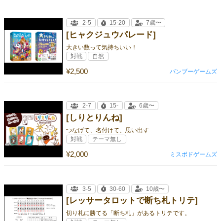
2-5
15-20
7歳〜
[ヒャクジュウパレード]
大きい数って気持ちいい！
対戦
自然
¥2,500
バンブーゲームズ
2-7
15-
6歳〜
[しりとりんね]
つなげて、名付けて、思い出す
対戦
テーマ無し
¥2,000
ミスボドゲームズ
3-5
30-60
10歳〜
[レッサータロットで断ち札トリテ]
切り札に勝てる「断ち札」があるトリテです。