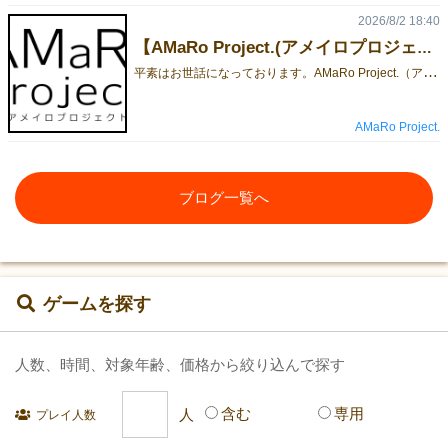
2026/8/2 18:40
【AMaRo Project.(アメイロプロジェクト)】ゲームマーケット2026秋出展します！
平
素はお世話になっております。AMaRo Project.（アメイロプロジェクト）瀬田まみむめもです。ゲームマーケット2026秋について、当サークルは、1日目、10月17日 土曜日に出展いたします。ブースカットはこちらとなります。詳細については、以下のnote記事を御覧ください。note：【AMaRo Project.(アメイロプロジェクト)】ゲームマーケット2026秋出展します！
AMaRo Project.
ブログ一覧へ
ゲームを探す
人数、時間、対象年齢、価格から絞り込んで探す
含む
専用
プレイ人数