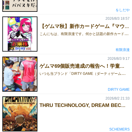
をしだや
2026/8/3 18:57
【ゲムマ秋】新作カードゲーム『マウンティングお嬢様アンコール』お取り置き予約受付を開始しました！【両日出展・試遊卓あり】
こ
んにちは、有限浪漫です。何かと話題の新作カードゲーム『マウンティングお嬢様アンコール』ゲームマーケット2026秋でのお取り置き予約を開始しました！ ゲームマーケット会場特別価格：1500円ご予約は下記のリンクからGoogleフォームにてお申し込みください！👇 『マウンティングお嬢様アンコール』のご予約・詳細はこちら！■お取り置き予約フォームhttps://forms.gle/qV7ESTTdu6NaVHZ2A■ルール説明書https://limited-romance.blogspot.com/2026/06/blog-post.html■ルール説明動画https://www.youtube.com/watch?v=kZ61ymZT2zA たった6枚の手札で至高の心理戦！お嬢様同士がマウントを取り合って精神力を削り合うミニストラテジーゲームです！
有限浪漫
2026/8/3 9:17
ゲムマ69個販売達成の報告へ！学童保育で新作『DIRTY EDGE GAME』を先行体験してもらいました
い
つも当ブランド「DIRTY GAME（ダーティゲーム）」を応援いただき、誠にありがとうございます。私たちのデビュー作『DIRTY DEAL GAME』（ダーティディールゲーム）は、もともと地域のある学童保育所で出会った一人の男の子の「また遊びたい」という言葉から生まれたボードゲームです。子どもたちや先生方の温かい応援を背負って挑んだ『ゲームマーケット2026春』から2ヶ月。 2026年7月28日、私たちは感謝と結果を伝えるため、再びあの学童保育所さんへと向かいました。▼ゲームマーケット2026春の当日の様子はこちらhttps://gamemarket.jp/blog/198609/■ ゲームマーケット2026春 結果報告今回のゲムマで、私たち「DIRTY GAME」は、持ち込んだ81個のうち69個を頒布することができました！当日のブースの様子（ブース番号：J36）初出展の場合「50個売れたら成功」と言われる中で、それを大きく上回る結果を残すことができ、本当に胸をなで下ろしています。子どもたちや先生方の前でこの結果を報告したとき、皆さんが自分のことのように喜んでくれて、心の底から安心しました。初出展でありながら、これほど多くの方に応援していただき、しっかりと結果で応えられたこと。嬉しい気持ちと感謝、そして安堵感で胸がいっぱいです。実はゲムマの前、「まだ何も結果を出していない自分が、こんなに誰かに応援される存在になっていいのだろうか……」と不安になることもありました。だからこそ、みんなの笑顔を見れた瞬間、救われたような気持ちになりました。当日はゲムマのおみやげ話をしたり、応援のお礼として『DIRTY DEAL GAME』の記念グッズを子どもたち一人ひとりにプレゼントしたりと、終始和やかな時間に。プレゼントしたもの■ 新作『DIRTY EDGE GAME』をお披露目！そして……訪問の後半では、2026年11月にクラウドファンディングを予定している新作ボードゲーム、『DIRTY EDGE GAME』（ダーティエッジゲーム）のテストプレイ（先行体験会）を実施しました！プレイ中の様子ルールを説明すると、子どもたちはすぐに理解してくれ、全力で楽しんでくれました。印象的だったのは、初めて遊ぶ1ラウンド目の1回目の勝負。みんながルールをしっかり理解してくれたからこそ、「どこにお金をベットするか」を真剣に悩み、なかなかゲームが進まなかったことです（笑）。ルールの飲み込みが早い子もいて、本当に驚かされました。おかげさまで、テストプレイは大好評！「前のゲームも楽しかったけど、こっちもすごく面白い！」とボソッと呟いてくれた子がいて、思わず笑みがこぼれました。「20億円になった！」「あ〜！5億円になっちゃった……」と、所持金が変動するたびに嬉しそうに報告してくれる姿がとても印象的でした。■ 新作『DIRTY EDGE GAME』の魅力と最新情報『DIRTY EDGE GAME』（ダーティエッジゲーム）は、カジノのバカラでカードをめくる瞬間のような、あのハラハラドキドキ感を誰もが楽しめる心理戦ボードゲームです。今回の新作は、前作を遊んでくださった皆様からの貴重なご意見を反映し、より直感的で、誰でもスッと遊べるゲーム性へと進化させました。完全新作タイトル（拡張セットではないため、前作をお持ちでない方も楽しめます）プレイ人数：2人〜6人対応シーン： 友人同士の熱い心理戦はもちろん、ご家族でのファミリープレイ、教育・学童施設でのレクリエーションまで幅広く対応そして前作に続き、今回もクラウドファンディングでの先行予約販売を実施いたします！【新作クラウドファンディング情報】実施期間： 2026年11月1日（日）〜 11月29日（日）予定詳細： プロジェクトページ公開時期に合わせて順次発表いたします。プロジェクトページの準備が整い次第、改めてご報告いたしますので、ぜひ公式X（旧Twitter）のチェックをお願いいたします！■ 現場の熱気を動画でお届け！現場の熱気と子どもたちの楽しい雰囲気は、ぜひこちらの動画からご覧ください！https://youtu.be/JGl1ss5yyVY?si=YPM6hrWTfpQ86iWT皆さまにこの熱気をお届けできる日を楽しみにしております！
DIRTY GAME
2026/8/2 21:33
THRU TECHNOLOGY, DREAM BECOME REALITY!
SCHEMERS