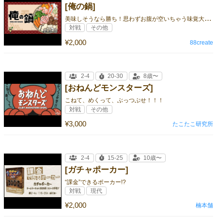
[俺の鍋]
美
味しそうなら勝ち！思わずお腹が空いちゃう味覚大喜利ゲーム
対戦
その他
¥2,000
88create
2-4
20-30
8歳〜
[おねんどモンスターズ]
こねて、めくって、ぶっつぶせ！！！
対戦
その他
¥3,000
たこたこ研究所
2-4
15-25
10歳〜
[ガチャポーカー]
“課金”できるポーカー!?
対戦
現代
¥2,000
楠本舗