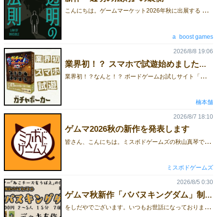
こ
んにちは。ゲームマーケット2026年秋に出展する a_boost gamesです。こちらのブログスペースをお借りして、頒布予定の新作『透明の法則』における、よしなしごとをご紹介できればと思います。 ゲーム紹介ページ：https://gamemarket.jp/game/188719予約フォーム：https://forms.gle/XNc4V93Qm42qhgYt8今回は、「なぜ、透明人間を追うゲームを作ったのか」、「どうして透明人間を題材にしたのか」について、少しだけお話しできればと思います。●素朴なはじまりと、発想のジャンプはじまりは「怪盗を追うゲームを作ろう」「今まで二人対戦のゲームをつくったことがなかったのでつくってみよう！」と、素朴なスタートでした。逃げる怪盗と、それを追う警察。その関係だけでも悪くはないのですが、とはいえ、もう一歩ほしいなぁと感じていました。そこで出てきたのが、透明人間。怪盗という姿がはっきりイメージできる者を追うのではなく、「見えない存在」を追う。それだけで、同じ追跡ゲームなのに、まったく別の体験になる気がしました。●透明人間という存在が、ゲームのデザインを変えていく透明人間の登場から、このゲームの形がくっきりしてきます。たとえば、透明人間には、いざというときに透明になる力があるとすることで、一発逆転、危機を脱出する固有のスキル「透明化」が生まれました。また、「見えない存在なんだから、そこに“見えている”のはおかしいのではないか」と思い立ちます。だから、警察は特定のマス目を１つずつ探すようなアクションだけではなく、まず包囲網をつくって、透明人間を囲っていくべきだと。そして見えない者を追っている、見えない者に迫っているという感覚を得られるようにしたいなと、デザインができあがっていきました。●世界観のお手本は、江戸川乱歩さんもうひとつ、この作品で大事にしたかったのは、空気感や雰囲気です。江戸川乱歩さんの少年探偵シリーズのような物語を意識していました。そこで、「大正115」年という、現代なのだけど、どこかレトロな時間軸を感じさせる設定にしてみました。『透明の法則』というタイトルも、物語性を感じさせるような、小説のタイトルのような名前にしたかった。また「法則」という言葉には、ただ追いかけるのではなく、残された痕跡から何か文脈を読み取っていく、そんな静かな推理のイメージを重ねています。ちなみにパッケージも、ひとつの物語を開けるような感覚になるように、自分たちなりに工夫してみました。今後、少しずつ公開していく予定ですので、よろしければ楽しみにしていてください。『透明の法則』におけるゲーム詳細や予約は以下よりご覧ください。ゲーム紹介ページ：https://gamemarket.jp/game/188719予約フォーム：https://forms.gle/XNc4V93Qm42qhgYt8
a_boost games
2026/8/8 19:06
業界初！？ スマホで試遊始めました！【ガチャポーカー】
業
界初！？なんと！？ ボードゲームお試しサイト「ボドゲみっけ」様にて、『ガチャポーカー』の試遊がスタートしました！✨✅ CPU対戦だから1人で今すぐ遊べる！✅ スマホでもPCでもサクサク動作！✅ 丁寧なルール説明（チュートリアル）付きで、説明書いらず！「どんなゲームか気になる…」という方は、まずは無料ガチャを回す感覚で遊んでみてください！👇 『ガチャポーカー』サクッとお試しプレイはこちら！［試遊リンク］👇 ゲームが楽しかったら、予約もできます！［予約リンク］ ＼ ボドゲみっけとは？ ／［ボドゲみっけのリンクはこちら］🎲 ボドゲ診断で、あなたにぴったりの作品が見つかる！🃏 『ガチャポーカー』のように、チュートリアル付きのお試しルールで遊べる機能も！📣 現在、「ボドゲみっけ」に掲載する【ゲムマ秋の新作】を大募集中だそうです！興味のあるゲムマ出展者さんは、ぜひ「ボドゲみっけ」さんへXでお問い合わせを！
楠本舗
2026/8/7 18:10
ゲムマ2026秋の新作を発表します
皆
さん、こんにちは。ミスボドゲームズの秋山真琴です。ゲームマーケット2026秋まで約2ヶ月となりましたね。今回も早めに準備を進めることができていますので、少し早いですが、新作を発表することにします。■カードゲーム『しりとりんね』プレイ人数：2～7人プレイ時間：15分価格：2,000円（ゲームマーケット特価、通常価格：2,200円）作品紹介ページ：https://gamemarket.jp/game/188737ルールの公開や取り置き予約の受け付けは、8月10日（月）を予定しています！
ミスボドゲームズ
2026/8/5 0:30
ゲムマ秋新作「ババヌキングダム」制作快調です
を
しだやでございます。いつもお世話になっております。秋は土曜日のみの出展となりますが、よろしくお願いいたします。ゲームマーケット2026秋新作、『ババヌキングダム』製作快調です。自分好みの手札を作って、ババヌキ勝負！短時間かつ明快に、バランスの良い『くにづくり』が楽しめる、とっても楽しいゲームです！より詳しいマニュアルはこちら。よろしくお願いいたします。