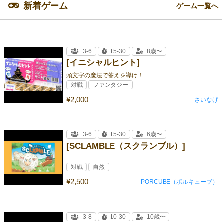
新着ゲーム
ゲーム一覧へ
3-6
15-30
8歳〜
[イニシャルヒント]
頭文字の魔法で答えを導け！
対戦
ファンタジー
¥2,000
さいなげ
3-6
15-30
6歳〜
[SCLAMBLE（スクランブル）]
対戦
自然
¥2,500
PORCUBE（ポルキューブ）
3-8
10-30
10歳〜