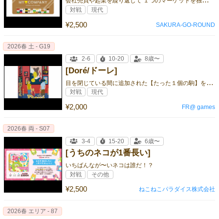
対戦
現代
¥2,500
SAKURA-GO-ROUND
2026春 土 - G19
2-6
10-20
8歳〜
[Doré/ドーレ]
目
を閉じている間に追加された【たった１個の駒】を見つけるメモリー＆隠れんぼ系ゲーム！
対戦
現代
¥2,000
FR@ games
2026春 両 - S07
3-4
15-20
6歳〜
[うちのネコが1番長い]
いちばんなが〜いネコは誰だ！？
対戦
その他
¥2,500
ねこねこパラダイス株式会社
2026春 エリア - 87