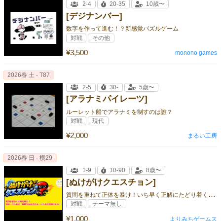
2-4
20-35
10歳〜
[デジナンバー]
数字を作って進む！？新感覚パズルゲーム
対戦
その他
¥3,500
monono games
2026春 土 - T87
2-5
30-
5歳〜
[アラナミパイレーツ]
ルーレット船でアラナミを制すのは誰？
対戦
現代
¥2,000
まるい工房
2026春 日 - 横29
1-9
10-90
8歳〜
[ぬけがけクエスチョン]
質
問を重ねて正体を暴け！いち早く正解にたどり着く、ひらめき推理バトル！
対戦
テーマ無し
¥1,000
よりみちゲームス