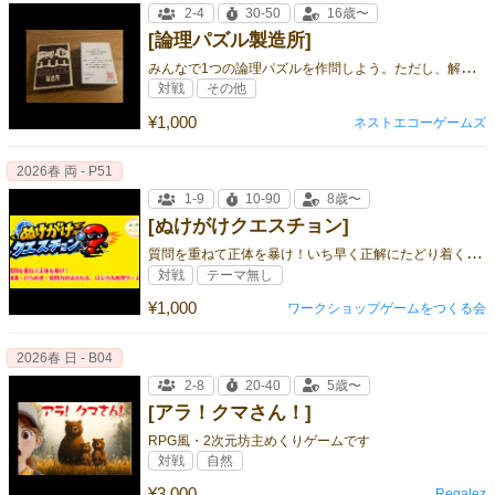
2-4
30-50
16歳〜
[論理パズル製造所]
み
んなで1つの論理パズルを作問しよう。ただし、解けない問題を作ってしまった人は降格処分となる。
対戦
その他
¥1,000
ネストエコーゲームズ
2026春 両 - P51
1-9
10-90
8歳〜
[ぬけがけクエスチョン]
質
問を重ねて正体を暴け！いち早く正解にたどり着く、ひらめき推理バトル！
対戦
テーマ無し
¥1,000
ワークショップゲームをつくる会
2026春 日 - B04
2-8
20-40
5歳〜
[アラ！クマさん！]
RPG風・2次元坊主めくりゲームです
対戦
自然
¥3,000
Regalez