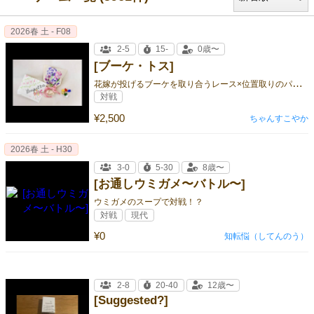
2026春 土 - F08
2-5
15-
0歳〜
[ブーケ・トス]
花
嫁が投げるブーケを取り合うレース×位置取りのパーティーゲーム💐
対戦
¥2,500
ちゃんすこやか
2026春 土 - H30
3-0
5-30
8歳〜
[お通しウミガメ〜バトル〜]
ウミガメのスープで対戦！？
対戦
現代
¥0
知転悩（してんのう）
2-8
20-40
12歳〜
[Suggested?]