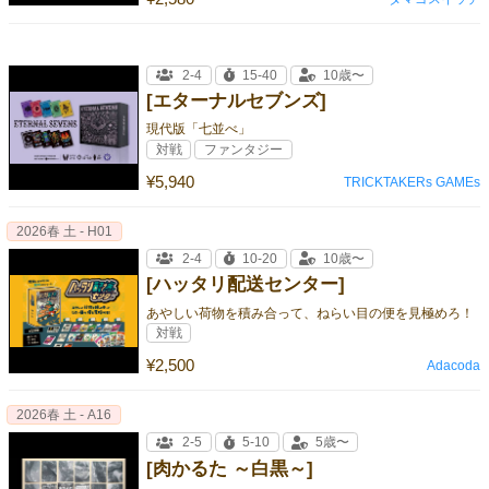
2-4
15-40
10歳〜
[エターナルセブンズ]
現代版「七並べ」
対戦
ファンタジー
¥5,940
TRICKTAKERs GAMEs
2026春 土 - H01
2-4
10-20
10歳〜
[ハッタリ配送センター]
あやしい荷物を積み合って、ねらい目の便を見極めろ！
対戦
¥2,500
Adacoda
2026春 土 - A16
2-5
5-10
5歳〜
[肉かるた ～白黒～]