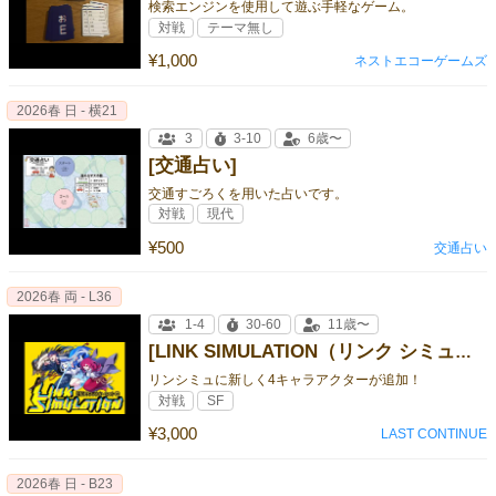
検索エンジンを使用して遊ぶ手軽なゲーム。
対戦
テーマ無し
¥1,000
ネストエコーゲームズ
2026春 日 - 横21
3
3-10
6歳〜
[交通占い]
交通すごろくを用いた占いです。
対戦
現代
¥500
交通占い
2026春 両 - L36
1-4
30-60
11歳〜
[LINK SIMULATION（リンク シミュレーション）追加キャラクターセット①]
リンシミュに新しく4キャラアクターが追加！
対戦
SF
¥3,000
LAST CONTINUE
2026春 日 - B23