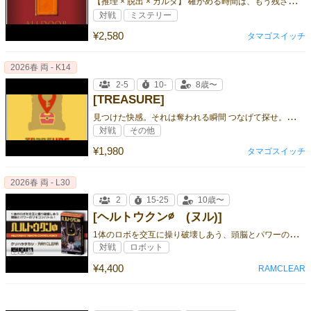
【
推理 × 脱出 × カルタ】 確かめる時間は、もう残されていない ー
対戦
ミステリー
¥2,580
タマゴスイッチ
2026春 両 - K14
2-5
10-
8歳〜
[TREASURE]
見
つけた快感。それは奪われる瞬間 つなげて探せ。お宝争奪バトル！
対戦
その他
¥1,980
タマゴスイッチ
2026春 両 - L30
2
15-25
10歳〜
[ヘルトウクン∅ (ヌル)]
1
体のロボを交互に操り破壊しあう、頭脳とパワーのリモコン推理バトル！
対戦
ロボット
¥4,400
RAMCLEAR