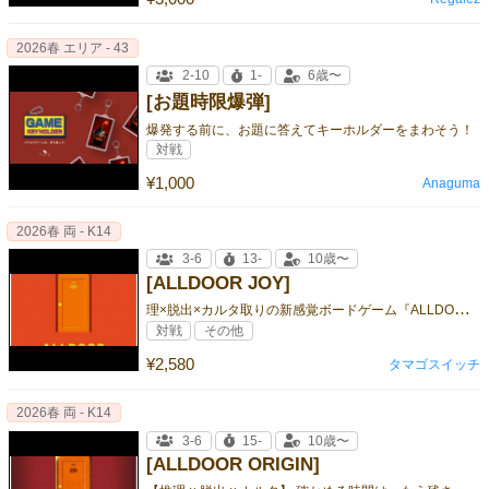
2026春 エリア - 43
2-10
1-
6歳〜
[お題時限爆弾]
爆発する前に、お題に答えてキーホルダーをまわそう！
対戦
¥1,000
Anaguma
2026春 両 - K14
3-6
13-
10歳〜
[ALLDOOR JOY]
理
×脱出×カルタ取りの新感覚ボードゲーム『ALLDOOR』シリーズ！ カラフルでポップな世界観へ！
対戦
その他
¥2,580
タマゴスイッチ
2026春 両 - K14
3-6
15-
10歳〜
[ALLDOOR ORIGIN]