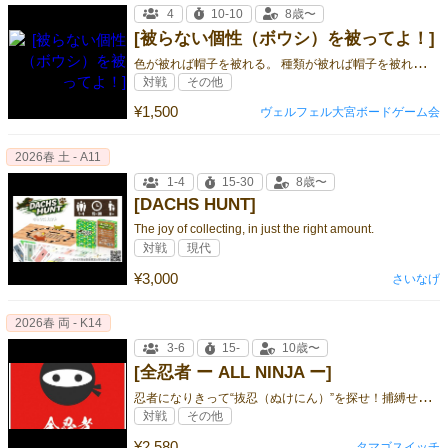
4
10-10
8歳〜
[被らない個性（ボウシ）を被ってよ！]
色
が被れば帽子を被れる。 種類が被れば帽子を被れない。 被らない個性を手に入れるのは誰だ！？
対戦
その他
¥1,500
ヴェルフェル大宮ボードゲーム会
2026春 土 - A11
1-4
15-30
8歳〜
[DACHS HUNT]
The joy of collecting, in just the right amount.
対戦
現代
¥3,000
さいなげ
2026春 両 - K14
3-6
15-
10歳〜
[全忍者 ー ALL NINJA ー]
忍
者になりきって“抜忍（ぬけにん）”を探せ！捕縛せよ！
対戦
その他
¥2,580
タマゴスイッチ