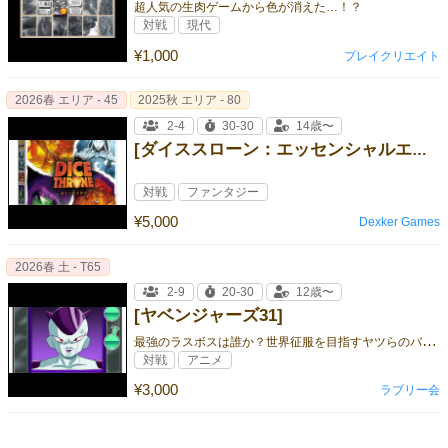
超人気の生肉ゲームから色が消えた…！？
対戦
現代
¥1,000
プレイクリエイト
2026春 エリア - 45
2025秋 エリア - 80
2-4
30-30
14歳〜
[ダイススローン：エッセンシャルエディション 燃えさかる闘志]
対戦
ファンタジー
¥5,000
Dexker Games
2026春 土 - T65
2-9
20-30
12歳〜
[ヤベンジャーズ31]
最
強のラスボスは誰か？世界征服を目指すヤツらのバトルロワイヤル！
対戦
アニメ
¥3,000
ラブリー会