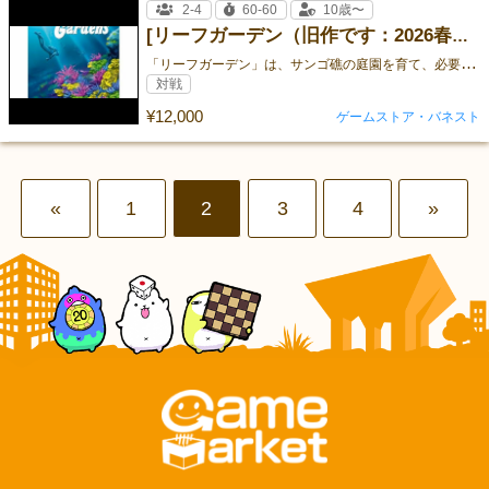
2-4
60-60
10歳〜
[リーフガーデン（旧作です：2026春にて多少在庫を持っていきます）]
「
リーフガーデン」は、サンゴ礁の庭園を育て、必要に応じて収穫してさらに植えていくゲームです。
対戦
¥12,000
ゲームストア・バネスト
«
1
2
3
4
»