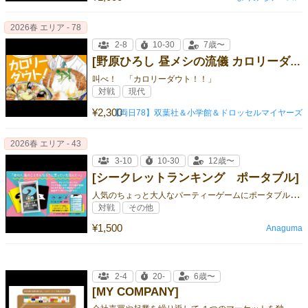
2026春 エリア - 78
2-8
10-30
7歳〜
[野原ひろし 昼メシの流儀 カロリーダウト!]
叫べ！ 「カロリーダウト！！」
対戦
現代
¥2,300
【両日78】双葉社＆小学館＆ドロッセルマイヤーズ
2026春 エリア - 43
3-10
10-30
12歳〜
[シークレットランキング ポータブル]
人
気のちょっと大人なパーティーゲームにポータブル版が登場！
対戦
その他
¥1,500
Anaguma
2-4
20-
6歳〜
[MY COMPANY]
会
社売買や起業を繰り返して １つのマーケットを独占するゲーム