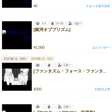
¥0
さあくる湯沢温泉
3-4
20-58
0歳〜
[銀河オブプリズム]
¥2,000
はんそできー
2025春 日 - M44
2025秋 日 - Q11
-
-
0歳〜
[ファンタズム・フォース・ファンタジーTRPGリプレイ①]
¥200
幻想卓上界
-
-
0歳〜