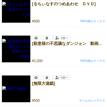
[るちぃなすのつめあわせ ＤＶＤ]
¥500
TRPG部ルティナス
-
-
0歳〜
[殺意様の不思議なダンジョン 動画リプレイDVD]
¥1,000
TRPG部ルティナス
-
-
0歳〜
[無限大遊戯]
¥500
ゲームカレーアイス