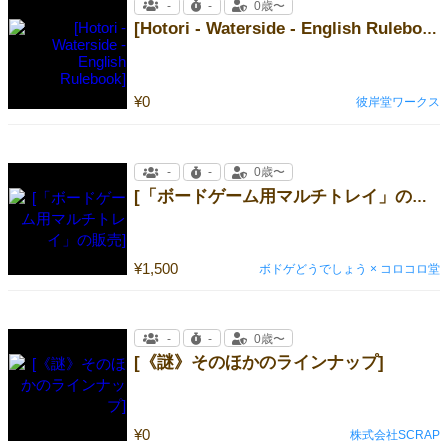
-
-
0歳〜
[Hotori - Waterside - English Rulebook]
¥0
彼岸堂ワークス
-
-
0歳〜
[「ボードゲーム用マルチトレイ」の販売]
¥1,500
ボドゲどうでしょう × コロコロ堂
-
-
0歳〜
[《謎》そのほかのラインナップ]
¥0
株式会社SCRAP