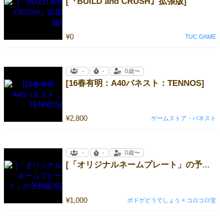
[『BUILD and CRUSH』拡張版]
¥0
TUC GAME
-
-
0歳〜
[16春有明：A40バネスト：TENNOS]
¥2,800
ゲームストア・バネスト
-
-
0歳〜
[「オリジナルネームプレート」の予約販売]
¥1,000
ボドゲどうでしょう × コロコロ堂