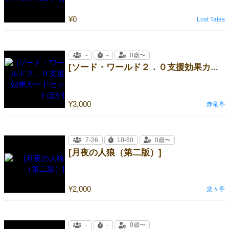
¥0
Lost Tales
-
-
0歳〜
[ソード・ワールド２．０支援効果カードセットほか]
¥3,000
赤竜亭
7-26
10-60
0歳〜
[月夜の人狼（第二版）]
¥2,000
楽々亭
-
-
0歳〜