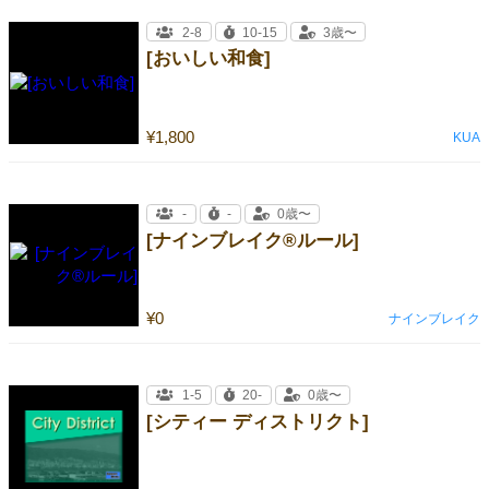
2-8
10-15
3歳〜
[おいしい和食]
¥1,800
KUA
-
-
0歳〜
[ナインブレイク®ルール]
¥0
ナインブレイク
1-5
20-
0歳〜
[シティー ディストリクト]