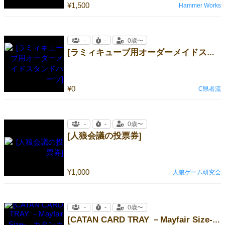
¥1,500
Hammer Works
-
-
0歳〜
[ラミィキューブ用オーダーメイドスタンドパーツ]
¥0
C県者流
-
-
0歳〜
[人狼会議の投票券]
¥1,000
人狼ゲーム研究会
-
-
0歳〜
[CATAN CARD TRAY －Mayfair Size- カタンカードトレイ（メイフェアサイズ）]