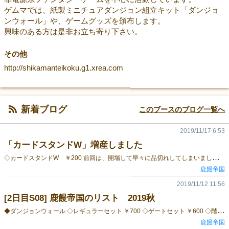
ゲムマでは、紙製ミニチュアダンジョン組立キット「ダンジョ
ンウォール」や、ゲームグッズを頒布します。
興味のある方は是非お立ち寄り下さい。
その他
http://shikamanteikoku.g1.xrea.com
新着ブログ
このブースのブログ一覧へ
2019/11/17 6:53
「カードスタンドW」増産しました
◇
カードスタンドW ￥200 前回は、開場して早々に品切れしてしまいましたが、今回は数を増やして準備しました！ よろしくお願い致します。
鹿饅帝国
2019/11/12 11:56
[2日目S08] 鹿饅帝国のリスト 2019秋
◆
ダンジョンウォール ◇レギュラーセット ￥700 ◇ゲートセット ￥600 ◇階段セット ￥900 ◇ブリッジセット ￥800 ◇洞窟セット ￥900 ◇溶岩ブリッジセット ￥800 ◇城門セット ￥800 ◇城壁セット ￥600 ◇街並みセット ￥1,000 ◇神殿セット ￥5,400 ◇地下水脈セット ￥2,700 ◇石壁Ⅰ（10枚）セット ￥400 ◇岩壁Ⅰ（10枚）セット ￥400 ★新作★ ◇地上セット ￥5,400 ＜イメージ＞ ※セットにフィギュアは含まれません。 ◆ゲームアクセサリ ◇カードスタンド(W) ￥200 ※使用例の画像はタロットサイズ（70×120㎜）のカードを差しています。
鹿饅帝国