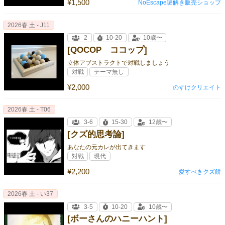
¥1,500
NoEscape謎解き販売ショップ
2026春 土 - J11
2
10-20
10歳〜
[QOCOP ココップ]
立体アブストラクトで対戦しましょう
対戦
テーマ無し
¥2,000
のすけクリエイト
2026春 土 - T06
3-6
15-30
12歳〜
[クズ的思考論]
あなたの元カレが出てきます
対戦
現代
¥2,200
愛すべきクズ餅
2026春 土 - い37
3-5
10-20
10歳〜
[ボーさんのハニーハント]