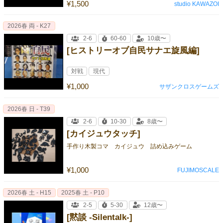
¥1,500
studio KAWAZOI
2026春 両 - K27
2-6
60-60
10歳〜
[ヒストリーオブ自民サナエ旋風編]
対戦
現代
¥1,000
サザンクロスゲームズ
2026春 日 - T39
2-6
10-30
8歳〜
[カイジュウタッチ]
手作り木製コマ カイジュウ 詰め込みゲーム
¥1,000
FUJIMOSCALE
2026春 土 - H15
2025春 土 - P10
2-5
5-30
12歳〜
[黙談 -Silentalk-]