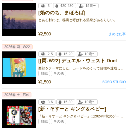
3
420-480
15歳〜
[焔ののち、まほろば]
とある村には、秘境と呼ばれる温泉があるらしい。
¥2,500
まめはた亭
2026春 両 - W22
2-5
15-20
10歳〜
[[両-Ｗ22] デュエル・ウェスト Duel West ]
西
部をテーマにした、カードをめくって目標を達成したら「命中！」と叫ぶスピードカードゲーム。
対戦
その他
¥1,500
SOSO STUDIO
2026春 土 - F04
3-6
15-30
10歳〜
[新・そすーと キング＆ベビー]
「
新・そすーと キング＆ベビー」は2024年秋のゲームマーケットに出展した「そすーと」のルールをシンプルに進化させた改訂版です。
対戦
その他