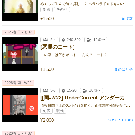
め
くって叫んで時々拝む！？ ハラハラドキドキのハニーハントに、いざ出発！
対戦
その他
¥1,500
竜哭堂
2026春 日 - と37
2-4
240-300
15歳〜
[悪霊のニート]
この家には何かがいる......んん？ニート？
¥1,500
まめはた亭
2026春 両 - W22
3-8
15-20
10歳〜
[[両-Ｗ22] UnderCurrent アンダーカレント]
情
報機関同士のスパイ戦を描く、正体隠匿×情報操作のカードゲーム。
対戦
現代
¥2,000
SOSO STUDIO
2026春 日 - と37