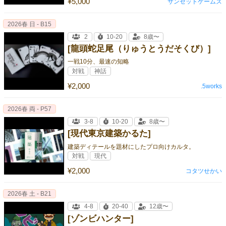
¥5,000
サンセットゲームズ
2026春 日 - B15
2
10-20
8歳〜
[龍頭蛇足尾（りゅうとうだそくび）]
一戦10分、最速の知略
対戦
神話
¥2,000
.5works
2026春 両 - P57
3-8
10-20
8歳〜
[現代東京建築かるた]
建築ディテールを題材にしたプロ向けカルタ。
対戦
現代
¥2,000
コタツせかい
2026春 土 - B21
4-8
20-40
12歳〜
[ゾンビハンター]