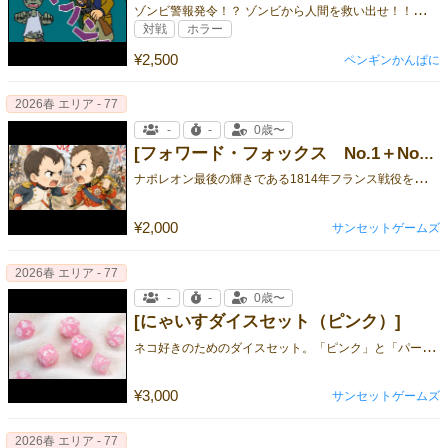
ゾ
ンビ警報発令！？ ゾンビから人間を救い出せ！！価値観の違いで盛り上がり、さらに戦略性も加わった新感覚パーティゲーム！！
対戦
ホラー
¥2,500
ペンギンかんぱに
2026春 エリア - 77
-
-
0歳〜
[フォワード・フォックス No.1＋No.2セット]
ナ
ポレオン最後の輝きである1814年フランス戦役を、31枚の戦況図とエピソードで解説！
¥2,000
サンセットゲームズ
2026春 エリア - 77
-
-
0歳〜
[にゃいすダイスセット（ピンク）]
ネ
コ好きのためのダイスセット。「ピンク」と「パープル」の2色展開。 肉球やネコシルエット入りで振るたびにテンション上がります。
¥3,000
サンセットゲームズ
2026春 エリア - 77