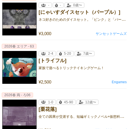
-
-
0歳〜
[にゃいすダイスセット（パープル）]
ネ
コ好きのためのダイスセット。「ピンク」と「パープル」の2色展開。 肉球やネコシルエット入りで振るたびにテンション上がります。
¥3,000
サンセットゲームズ
2026春 エリア - 63
2-4
5-20
7歳〜
[トライフル]
家族で遊べるトリックテイキングゲーム！
¥2,500
Engames
2026春 両 - ろ06
1-0
45-90
12歳〜
[栗花落]
全
ての因果が交差する、短編ギミックノベル×仮想科学ミステリー