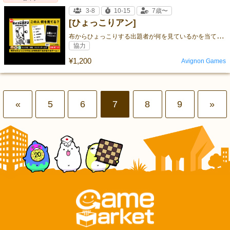
3-8
10-15
7歳〜
[ひょっこりアン]
布
からひょっこりする出題者が何を見ているかを当てるゲーム！
協力
¥1,200
Avignon Games
«
5
6
7
8
9
»