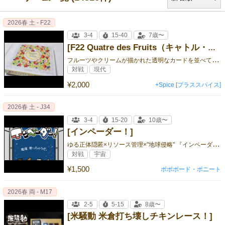
2026春 土 - F22
3-4
15-40
7歳〜
[F22 Quatre des Fruits（キャトル・デ・フルーツ）【2026春】]
フ
ルーツやクリームが描かれた透明なカードを並べて！重ねて！自分のフルーツを繋げてポイントを稼ぐ、色鮮やかでかわいい陣取りゲーム！
対戦
現代
¥2,000
+Spice [プラススパイス]
2026春 土 - J34
3-4
15-20
10歳〜
[インペーダー！]
ゆ
る正体隠匿×リソース管理×"地球侵略" 『インペーダー！』
対戦
宇宙
¥1,500
ボボボード・ボニート
2026春 両 - M17
2-5
5-15
8歳〜
[米騒動 米倉打ち壊しチキンレース！]