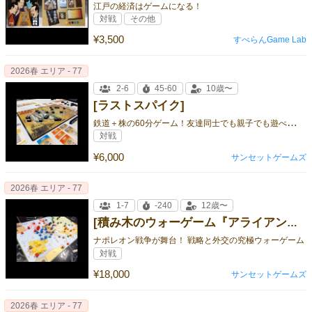
江戸の経済はゲームになる！
対戦
その他
¥3,500
すべらんGame Lab
2026春 エリア - 77
2-6
45-60
10歳〜
[ラストスパイク]
鉄
道＋株の60分ゲーム！友達同士でも親子でも遊べます。七並べ的な駆け引きあり最後に一発逆転ありの軽ボドゲ
対戦
¥6,000
サンセットゲームズ
2026春 エリア - 77
1-7
-240
12歳〜
[積み木のウォーゲーム『アライアンス』]
ナポレオン戦争が舞台！ 戦略と外交の究極ウォーゲーム
対戦
¥18,000
サンセットゲームズ
2026春 エリア - 77