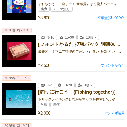
す
れちがうって楽しー！ 新感覚すぎる協力パーティゲーム
協力
テーマ無し
¥8,800
空葉堂(KUYODO)
2026春 両 - R10
3-10
15-30
10歳〜
[フォントかるた 拡張パック 明朝体 本文用二十五書体]
最
難関！！マニア待望のフォントかるた 拡張パック登場！
¥2,500
フォントかるた
2026春 日 - T58
2-4
10-20
8歳〜
[釣りに行こう！(Fishing together)]
ト
リックテイキングしながらマップを探索していき、全員同じの手札を使いこなし、一番多くの魚を取りましょう！
対戦
自然
¥2,000
パンくず製果
2026春 両 - M01