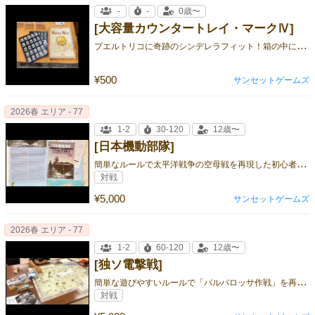
-
-
0歳〜
[大容量カウンタートレイ・マークⅣ]
プ
エルトリコに奇跡のシンデレラフィット！箱の中にもぴったり入ります
¥500
サンセットゲームズ
2026春 エリア - 77
1-2
30-120
12歳〜
[日本機動部隊]
簡
単なルールで太平洋戦争の空母戦を再現した初心者用ウォーゲーム
対戦
¥5,000
サンセットゲームズ
2026春 エリア - 77
1-2
60-120
12歳〜
[独ソ電撃戦]
簡
単な遊びやすいルールで「バルバロッサ作戦」を再現した入門向けの入門用ウォーゲーム
対戦