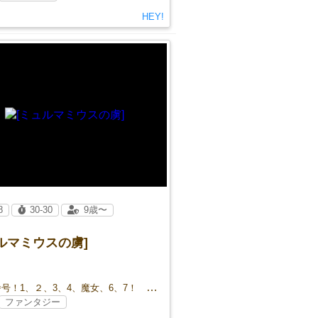
HEY!
8
30-30
9歳〜
ルマミウスの虜]
整列！番号！1、２、3、4、魔女、6、7！ 「論理パズル」✕「議論しない正体隠匿」
ファンタジー