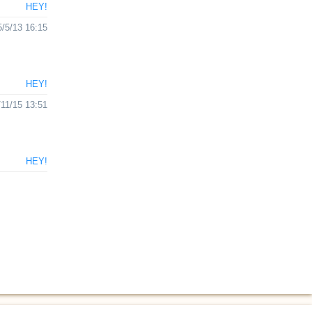
HEY!
/5/13 16:15
きんぐ> 国旗カードゲーム 🇯🇵日本とドイツ
HEY!
11/15 13:51
HEY!