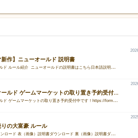
2026
マ新作】ニューオールド 説明書
ニューオールド ルール紹介 ニューオールドの説明書はこちら日本語説明書英語説明書 ニューオールド ゲームマーケットの取り置き予約受付中です！https://forms.gle/aySX55hCVUqxu7CM9感想まとめhttps://posfie.com/@h_e_y_team/p/2U08BRBニューオールドの商品ページHEYI! 公式HEY! X
202
ニューオールド ゲームマーケットの取り置き予約受付中！
ニューオールド ゲームマーケットの取り置き予約受付中です！https://forms.gle/aySX55hCVUqxu7CM9ニューオールドの商品ページHEYI! 公式HEY! X
202
りの大富豪 ルール
説明書ダウンロード 表（画像）説明書ダウンロード 裏（画像）説明書ダウンロード（PDF）第1弾拡張 説明書&ヒント集（PDF）Rulebook(English)(PDF) HEY! 公式サイトマッチ売りの大富豪 詳細X アカウント