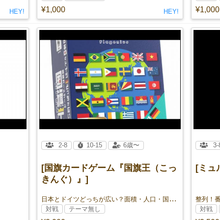
¥1,000
¥1,000
HEY!
HEY!
2-8
10-15
6歳〜
3-
[国旗カードゲーム『国旗王（こっ
[ミュ
きんぐ）』]
日本とドイツどっちが広い？面積・人口・国名の長さ・南北で勝負！ 楽しく覚える国旗カードゲーム
対戦
テーマ無し
対戦