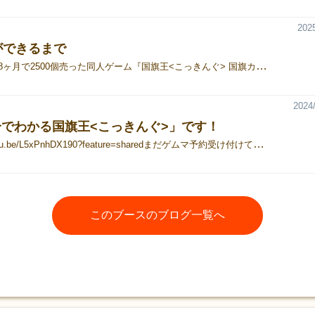
2025
ができるまで
発売8ヶ月で2500個売った同人ゲーム『国旗王<こっ
2024/
分でわかる国旗王<こっきんぐ>」です！
https://youtu.be/L5xPnhDX190?feature=sharedまだゲムマ予約受け付けております‼️【発売8ヶ月で2500個販売】の大人気国旗カードゲーム❗️アピールポイント・小学生もお婆ちゃんもゲーマーも楽しめるパーティーゲーム❗️(👆普段ゲームやらない作者の母73歳で実証済！)・遊ぶうちに自然と世界じゅうの国や国旗を学べる・1プレイ10〜15分の軽量級・A4一枚のシンプルルールで、ルール説明も楽チン・オールユニーク国旗カード200枚で【2992円】は超お得・さらに世界地図🗺️と国一覧(200カ国)も付属‼️・華やかな国旗カードが写真映えする
このブースのブログ一覧へ