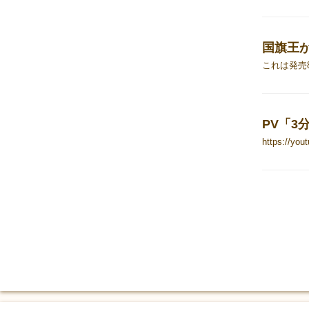
国旗王
これは
PV「3