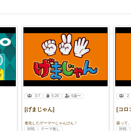
3-7
5-20
6歳〜
2
[げまじゃん]
[コロ
進化したゲーマーじゃんけん！
対戦
テーマ無し
対戦