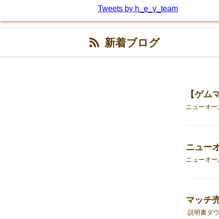
Tweets by h_e_y_team
新着ブログ
【ゲム
マッチ売