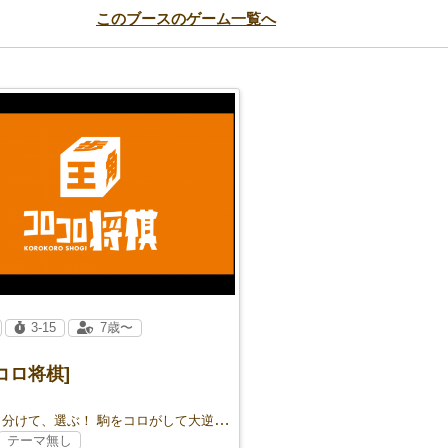
このブースのゲーム一覧へ
3-15
7歳〜
コロ将棋]
振って、分けて、選ぶ！ 駒をコロがして大逆転！
テーマ無し