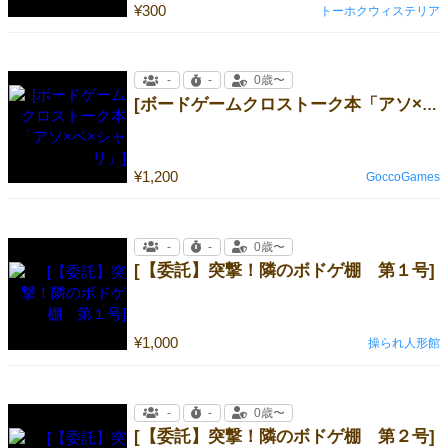
¥300
トーホクウィステリア
-
-
0歳〜
[ボードゲームクロストーク本「アソ×ベ×シャリ」]
¥1,200
GoccoGames
-
-
0歳〜
[【委託】突撃！隣のボドゲ棚 第１号]
¥1,000
操られ人形館
-
-
0歳〜
[【委託】突撃！隣のボドゲ棚 第２号]