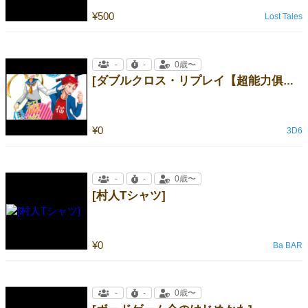
¥500
Lost Tales
-
-
0歳〜
[ダブルクロス・リプレイ【超能力俱楽部】]
¥0
3D6
-
-
0歳〜
[村人Tシャツ]
¥0
Ba BAR
-
-
0歳〜