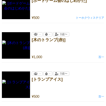
[ボードゲーム会のはじめかた]
¥500
トーホクウィステリア
-
-
0歳〜
[木のトランプ(赤)]
¥1,000
百一
-
-
0歳〜
[トランプアイス]
¥500
百一