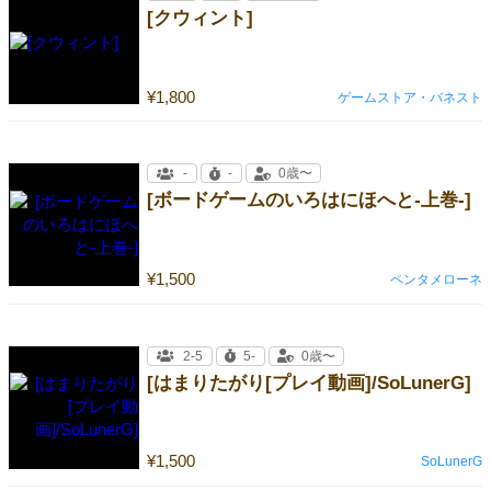
[クウィント]
¥1,800
ゲームストア・バネスト
-
-
0歳〜
[ボードゲームのいろはにほへと-上巻-]
¥1,500
ペンタメローネ
2-5
5-
0歳〜
[はまりたがり[プレイ動画]/SoLunerG]
¥1,500
SoLunerG