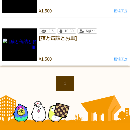
¥1,500
堀場工房
2-5
10-30
6歳〜
[猫と缶詰とお皿]
¥1,500
堀場工房
1