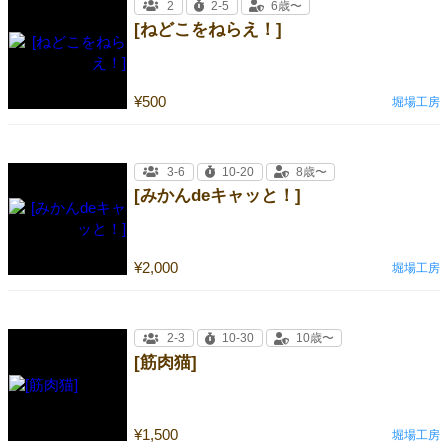
2
2-5
6歳〜
[ねどこをねらえ！]
¥500
堀場工房
3-6
10-20
8歳〜
[みかんdeキャッと！]
¥2,000
堀場工房
2-3
10-30
10歳〜
[筋肉猫]
¥1,500
堀場工房