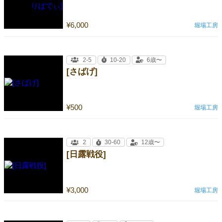
¥6,000
堀場工房
2-5
10-20
6歳〜
[さばげ]
¥500
堀場工房
2
30-60
12歳〜
[日露戦役]
¥3,000
堀場工房