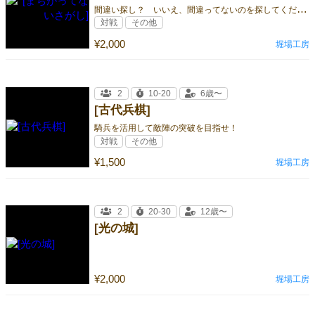
間
違い探し？ いいえ、間違ってないのを探してください
対戦
その他
¥2,000
堀場工房
2
10-20
6歳〜
[古代兵棋]
騎兵を活用して敵陣の突破を目指せ！
対戦
その他
¥1,500
堀場工房
2
20-30
12歳〜
[光の城]
¥2,000
堀場工房