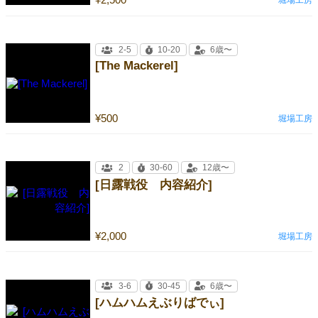
堀場工房
2-5
10-20
6歳〜
[The Mackerel]
¥500
堀場工房
2
30-60
12歳〜
[日露戦役 内容紹介]
¥2,000
堀場工房
3-6
30-45
6歳〜
[ハムハムえぶりばでぃ]