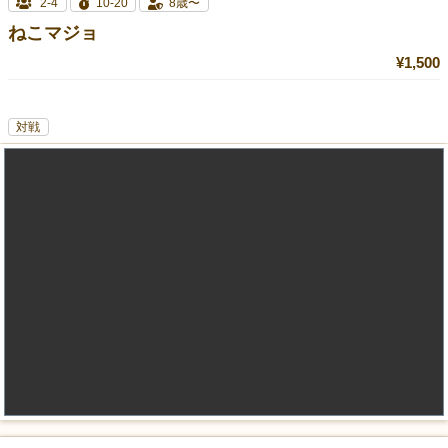
2-4
10-20
8歳〜
ねこマジョ
¥1,500
対戦