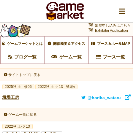
出展申し込みはこちら
Exhibitor Application
ゲームマーケットとは
開催概要＆アクセス
ブース＆ホールMAP
ブログ一覧
ゲーム一覧
ブース一覧
サイトトップに戻る
2025秋 土 - 横06
2022秋 土-ク13
試遊○
堀場工房
@horiba_wataru
ゲーム一覧に戻る
2022秋 土-ク13