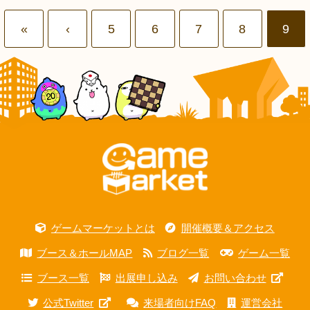
«
‹
5
6
7
8
9
ゲームマーケットとは
開催概要＆アクセス
ブース＆ホールMAP
ブログ一覧
ゲーム一覧
ブース一覧
出展申し込み
お問い合わせ
公式Twitter
来場者向けFAQ
運営会社