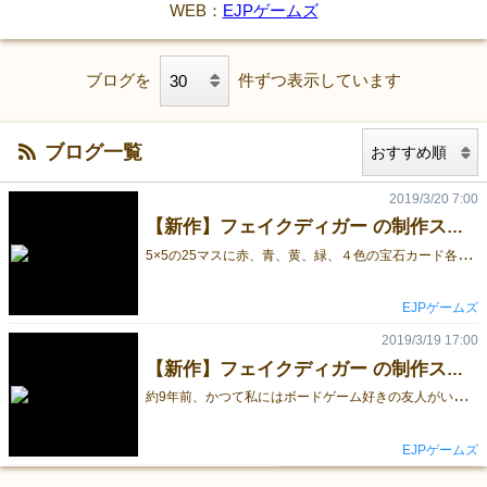
WEB：
EJPゲームズ
ブログを
件ずつ表示しています
ブログ一覧
2019/3/20 7:00
【新作】フェイクディガー の制作ストーリー「Fakers編 ②」
5
×5の25マスに赤、青、黄、緑、４色の宝石カード各5枚、 計20枚がランダムに四隅と中央以外のマスに裏向きで配置されている。 各プレイヤーは4色の宝石のうち、1色をターゲット宝石とする。 四隅のいずれかにプレイヤーの駒（ユニット）を初期配置し、先攻のプレイヤーから順番に行動を開始する。 プレイヤーはダイスを振り、１〜６の出た目の数だけ 自分の駒を縦、横に移動させ、駒が止まったマスに配置された裏向きの宝石カードを取る事ができる。 取った宝石カードは駒が初期位置まで持ち帰らなければ得点にならない。 宝石カードを持ち帰る道中、敵プレイヤーの駒と同じマスに止まった場合、持っていた宝石カードを奪われてしまう。 持ち帰った宝石が自分のターゲットだった場合のみ、得点に加算する事ができる。 少し長くなったが、『宝石発掘ゲーム』はこんな感じのルールだった。 改めて書き起こしてみると、何ともガバガバな仕様ではあるが、それなりに楽しめるゲームだった。 この時、私がこだわった要素としては、『自分にとって価値がある宝石は、４色の宝石の中の1色だけ』という点である。 これは、『相手が欲しい物は自分が欲しい物ではないが、相手の欲しい物を取られると負けてしまうから、自分が取るしかない』 ・・・というジレンマを生み出したかったからである。 しかし、そんなに単純な話ではなかった。 何故ならば、ランダムに配置された裏向きのカードから自分の欲しいカードを特定する事ができないからである。 思惑とは異なる、完全に運ゲーになってしまったのである。 そこで思いついたのが、カードの裏のデザインを宝石色のヒントにする事である。 これで100%ではないが、ある程度の推理をする事が可能になった。 だが、それでも運ゲーである事は変わらなかった。 それは、裏向きのカードを無作為に取る事に何のリスクもないからである。 こうして生まれたのが、取るとペナルティになってしまう「黒」の宝石だった。 その他の制作ストーリーと「フェイクディガー」の詳細は↓↓↓からご覧いただけます。 「フェイクディガー 超戦略型宝石発掘バトル!!」
EJPゲームズ
2019/3/19 17:00
【新作】フェイクディガー の制作ストーリー「Fakers編 ①」
約
9年前、かつて私にはボードゲーム好きの友人がいた。 その友人に様々な種類のボードゲームを紹介してもらった。 どのようなゲームを遊んだか、今となってはあまり覚えていないが、とにかく楽しい時間を過ごした事は、深く記憶に残っている。 ある時、不意にオリジナルのボードゲームを作れないかと考えた。 遊んだ事のある幾つかのゲームをヒントに要素を組み合わせ、全く新しい何かを生み出そうと頭をフル回転させていた。 仕事中に・・・ 『将棋ほど実力差が勝敗に結びつがず、麻雀ほど運に左右されないゲーム』 というのをコンセプトにしていたが、なかなか良いアイデアが浮かばない。 まず最初に思いついたのは、将棋に近いようなゲームだった。 どちらかというと、アナログよりもデジタルゲーム向きの仕様だった。 この時は、プログラマという職業柄、デジタルゲーム開発を意識していた為、アナログゲームを作ろうという発想はなかった。 試行錯誤を繰り返し、アイデアが尽きてきた頃、１つのゲームを思いついた。 5×5くらいのマスをダイスを振って、出た目の分だけ駒を動かし、止まったマスに配置されたカードをゲットできる、そんなシンプルなゲームだった。 センスのない、とても安易なネーミングだが、私はそれに『宝石発掘ゲーム』と名付けた。 その他の制作ストーリーと「フェイクディガー」の詳細は↓↓↓からご覧いただけます。 「フェイクディガー 超戦略型宝石発掘バトル!!」
EJPゲームズ