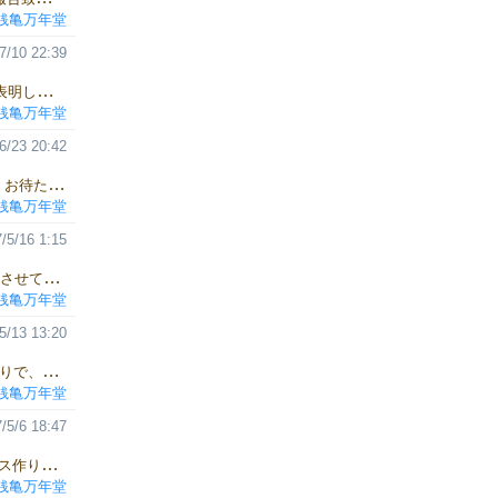
銭亀万年堂
7/10 22:39
毎度です。汎用メタルコインの銭亀万年堂です。秋のゲムマ、参加表明しました。 無事に受かれば、コインに加え新しい銭亀バンクを販売したいと思います。 それがこちら。フリー素材は本当にありがたいです。自分が描いたのは文字下のバラだけだったりします。 開いてみるとこんな具合です。マジックテープで閉じているのは前と同じですが 前回からバージョンアップしている部分があります。 箱を奥に倒した時にコインが落ちないようにするストッパーですが 前バージョンでは上のように完全に開いてしまっていました。 それを今回バージョンでは、完全に開き切らないようにガイドをつけました。 ありがとう、森永チョコボール。君がいなかったら、この構造は思いつかなかったよ。 厚紙カットを業者さんに頼んで時間と手間を短縮したので、出店まで十分な数を揃えられると思います。 ちなみに、箱丸ごとの製作依頼もしたんですが、「このクオリティは無理です」と断られました（泣） 元気いっぱい精いっぱいの手作りで頑張ります！ もちろん、少ないながらも布箱バージョンも作りますので よろしくお願いします。ではでは。
銭亀万年堂
6/23 20:42
銭亀コイン、BOOTHさんでオンライン販売始めました（^^） 長らくお待たせ様でした。 10金貨は10枚550円 5銀貨は10枚500円 1銅貨は10枚500円 10枚セットの3種類、ゲムマ売りより10金貨だけちょっとだけ高くなってますのでご注意を。 銭亀バンクは現在製作業者さんに相談して、色々検討中ですので、もうしばらくお待ちください。
銭亀万年堂
/5/16 1:15
2017春のゲムマ、無事終了。コインを買ってくれた人 ジャラジャラさせて楽しんでいってくれた人、ありがとうございました。 銭亀バンク、瞬時に売り切れてしまい、買えなかった人は申し訳ありませんでした。 今後、増産したり、ウェブリログで製作方法を書いたりしたいと思います。 後は基本セットの値段設定ですかねー。バラ買いが思った以上に少なくて このまま3000円で行くか4000円に戻すか、間を取って3500円か… うーん、次の参加が決まるまでに考えておこうと思います。
銭亀万年堂
5/13 13:20
一人一個限定の銭亀バンク。あれから6個追加です。 手前4個が布貼りで、奥の2個が合皮貼りです。 こちらの紙貼りと合わせて全部で14個となりました。 もう一つデニム貼りも作りたかったけど、時間切れでした。残念。 中身は1銅貨50枚、5銀貨22枚、10金貨24枚の、額面400金セット。 4人プレイで一人100金ぶん。たいていのゲームには支障は無いかと。 お値段は初出店記念で今回だけの4000円です。 ではでは、当日はよろしくお願いします。
銭亀万年堂
/5/6 18:47
毎度お世話になります。銭亀万年堂の店主鈴木です。 バンクボックス作り、面白いです。現在、紙で8箱ほど作りました。 それから現在、布製と合皮製にもチャレンジしております。 左が布製で右が合皮製です。ボタンづけがかなり手間でやっと慣れてきました。 ただ、手芸素人のが作った品のため、耐久年月がまだ不明です。 中のコイン、銅50枚・銀22枚・金24枚の400金セットは1枚50円換算で4800円なので 希望小売価格は5000円としたいところですが、その不明ぶんと 新装開店記念も併せて、4000円で売りたいと思います。 以上、どうぞよろしくお願いいたします。 では、箱の増産にとりかかりますのでこのへんで。
銭亀万年堂